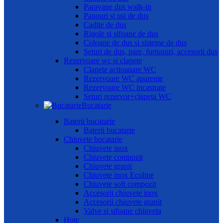
Paravane dus walk-in
Panouri si usi de dus
Cadite de dus
Rigole si sifoane de dus
Coloane de dus si sisteme de dus
Seturi de dus, pare, furtunuri, accesorii dus
Rezervoare wc si clapete
Clapete actioanare WC
Rezervoare WC aparente
Rezervoare WC incastrate
Seturi rezervor+clapeta WC
Bucatarie
Baterii bucatarie
Baterii bucatarie
Chiuvete bucatarie
Chiuvete inox
Chiuvete compozit
Chiuvete granit
Chiuvete inox Ecoline
Chiuvete soft compozit
Accesorii chiuvete inox
Accesorii chiuvete granit
Valve si sifoane chiuveta
Hote