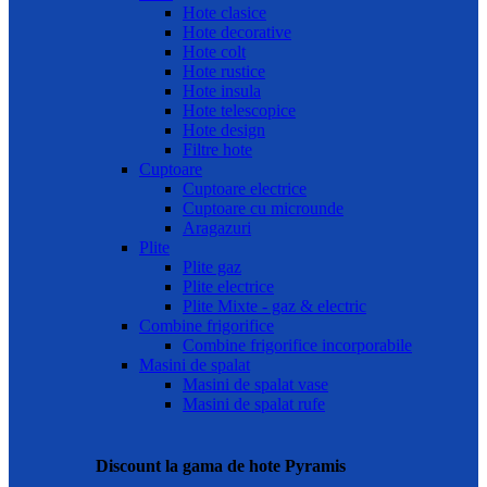
Hote clasice
Hote decorative
Hote colt
Hote rustice
Hote insula
Hote telescopice
Hote design
Filtre hote
Cuptoare
Cuptoare electrice
Cuptoare cu microunde
Aragazuri
Plite
Plite gaz
Plite electrice
Plite Mixte - gaz & electric
Combine frigorifice
Combine frigorifice incorporabile
Masini de spalat
Masini de spalat vase
Masini de spalat rufe
Discount la gama de hote Pyramis