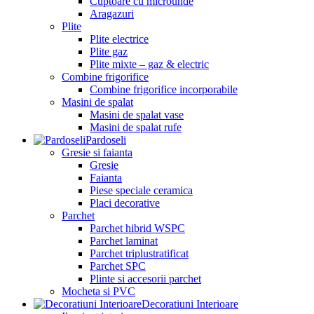
Cuptoare cu microunde
Aragazuri
Plite
Plite electrice
Plite gaz
Plite mixte – gaz & electric
Combine frigorifice
Combine frigorifice incorporabile
Masini de spalat
Masini de spalat vase
Masini de spalat rufe
Pardoseli
Gresie si faianta
Gresie
Faianta
Piese speciale ceramica
Placi decorative
Parchet
Parchet hibrid WSPC
Parchet laminat
Parchet triplustratificat
Parchet SPC
Plinte si accesorii parchet
Mocheta si PVC
Decoratiuni Interioare