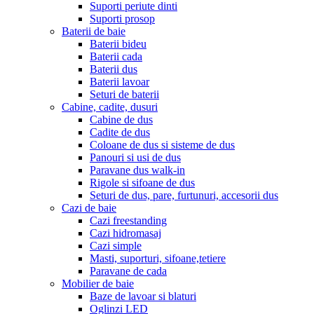
Suporti periute dinti
Suporti prosop
Baterii de baie
Baterii bideu
Baterii cada
Baterii dus
Baterii lavoar
Seturi de baterii
Cabine, cadite, dusuri
Cabine de dus
Cadite de dus
Coloane de dus si sisteme de dus
Panouri si usi de dus
Paravane dus walk-in
Rigole si sifoane de dus
Seturi de dus, pare, furtunuri, accesorii dus
Cazi de baie
Cazi freestanding
Cazi hidromasaj
Cazi simple
Masti, suporturi, sifoane,tetiere
Paravane de cada
Mobilier de baie
Baze de lavoar si blaturi
Oglinzi LED