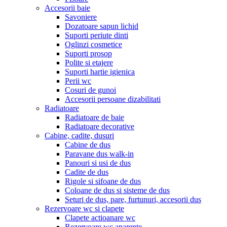
Accesorii baie
Savoniere
Dozatoare sapun lichid
Suporti periute dinti
Oglinzi cosmetice
Suporti prosop
Polite si etajere
Suporti hartie igienica
Perii wc
Cosuri de gunoi
Accesorii persoane dizabilitati
Radiatoare
Radiatoare de baie
Radiatoare decorative
Cabine, cadite, dusuri
Cabine de dus
Paravane dus walk-in
Panouri si usi de dus
Cadite de dus
Rigole si sifoane de dus
Coloane de dus si sisteme de dus
Seturi de dus, pare, furtunuri, accesorii dus
Rezervoare wc si clapete
Clapete actioanare wc
Rezervoare wc aparente