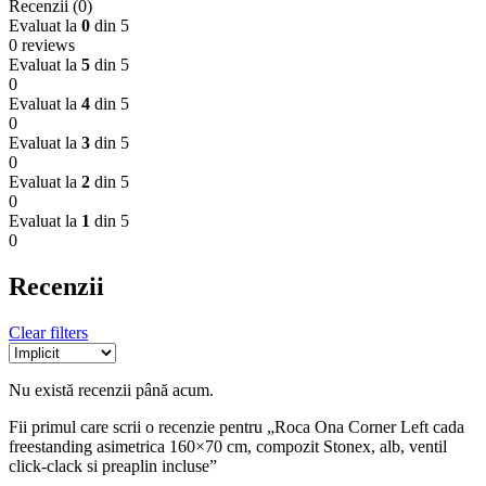
Recenzii (0)
Evaluat la
0
din 5
0 reviews
Evaluat la
5
din 5
0
Evaluat la
4
din 5
0
Evaluat la
3
din 5
0
Evaluat la
2
din 5
0
Evaluat la
1
din 5
0
Recenzii
Clear filters
Nu există recenzii până acum.
Fii primul care scrii o recenzie pentru „Roca Ona Corner Left cada
freestanding asimetrica 160×70 cm, compozit Stonex, alb, ventil
click-clack si preaplin incluse”