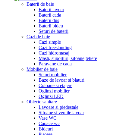
Baterii de baie
Baterii lavoar
Baterii cada
Baterii dus
Baterii bideu
Seturi de baterii
Cazi de baie
Cazi simple
Cazi freestanding
Cazi hidromasaj
Masti, suporturi, sifoane,tetiere
Paravane de cada
Mobilier de baie
Seturi mobilier
Baze de lavoar si blaturi
Coloane si etajere
Oglinzi mobilier
Oglinzi LED
Obiecte sanitare
Lavoare si piedestale
Sifoane si ventile lavoar
Vase WC
Capace wc
Bideuri
Pisoare