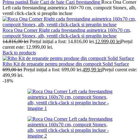
Prima pagină
Baie
Cazi de baie
Cazi freestanding
Roca Ona Corner
Left cada freestanding asimetrica 160×70 cm, compozit Stonex, alb,
ventil click-clack si preaplin incluse
Roca Ona Corner Right cada freestanding asimetrica 160x70 cm,
compozit Stonex, alb, ventil click-clack si preaplin incluse
14.816,00
lei
Prețul inițial a fost: 14.816,00 lei.
12.999,00
lei
Prețul
curent este: 12.999,00 lei.
Back to products
Riho Kit de reparatie pentru produse din compozit Solid Surface
699,00
lei
Prețul inițial a fost: 699,00 lei.
499,99
lei
Prețul curent este:
499,99 lei.
-18%