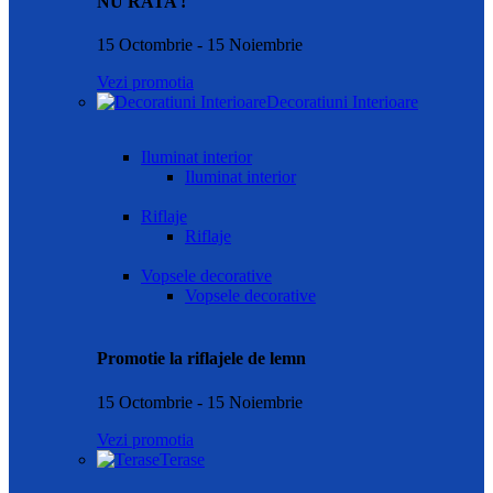
NU RATA !
15 Octombrie - 15 Noiembrie
Vezi promotia
Decoratiuni Interioare
Iluminat interior
Iluminat interior
Riflaje
Riflaje
Vopsele decorative
Vopsele decorative
Promotie la riflajele de lemn
15 Octombrie - 15 Noiembrie
Vezi promotia
Terase