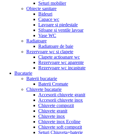
Seturi mobilier
Obiecte sanitare
Bideuri
Capace wc
Lavoare si piedestale
Sifoane si ventile lavoar
Vase WC
Radiatoare
Radiatoare de baie
Rezervoare wc si clapete
Clapete actioanare wc
Rezervoare wc aparente
Rezervoare wc incastrate
Bucatarie
Baterii bucatarie
Baterii Cromate
Chiuvete bucatarie
Accesorii chiuvete granit
Accesorii chiuvete inox
Chiuvete compozit
Chiuvete granit
Chiuvete inox
Chiuvete inox Ecoline
Chiuvete soft compozit
Seturi Chiuveta+baterie