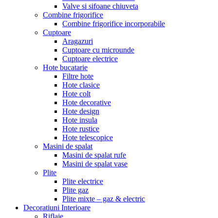
Valve si sifoane chiuveta
Combine frigorifice
Combine frigorifice incorporabile
Cuptoare
Aragazuri
Cuptoare cu microunde
Cuptoare electrice
Hote bucatarie
Filtre hote
Hote clasice
Hote colt
Hote decorative
Hote design
Hote insula
Hote rustice
Hote telescopice
Masini de spalat
Masini de spalat rufe
Masini de spalat vase
Plite
Plite electrice
Plite gaz
Plite mixte – gaz & electric
Decoratiuni Interioare
Riflaje