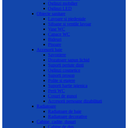
Oglinzi mobilier
Oglinzi LED
Obiecte sanitare
Lavoare si piedestale
Sifoane si ventile lavoar
Vase WC
Capace WC
Bideuri
Pisoare
Accesorii baie
Savoniere
Dozatoare sapun lichid
Suporti periute dinti
Oglinzi cosmetice
Suporti prosop
Polite si etajere
Suporti hartie igienica
Perii WC
Cosuri de gunoi
Accesorii persoane dizabilitati
Radiatoare
Radiatoare de baie
Radiatoare decorative
Cabine, cadite, dusuri
Cabine de dus