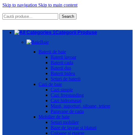
Skip to navigation
Skip to main content
Search
Categorii Produse
Baie
Baterii de baie
Baterii lavoar
Baterii cada
Baterii dus
Baterii bideu
Seturi de baterii
Cazi de baie
Cazi simple
Cazi freestanding
Cazi hidromasaj
Masti, suporturi, sifoane, tetiere
Paravane de cada
Mobilier de baie
Seturi mobilier
Baze de lavoar si blaturi
Coloane si etajere