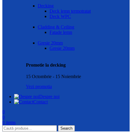
Decking
Deck lemn termotratat
Deck WPC
Cladding & Ceiling
Fatade lemn
Gresie 20mm
Gresie 20mm
Promotie la decking
15 Octombrie - 15 Noiembrie
Vezi promotia
Despre noi
Contact
0
0
0
items
Search