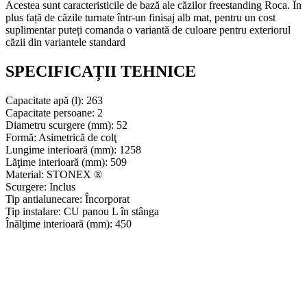
Acestea sunt caracteristicile de bază ale căzilor freestanding Roca. În
plus față de căzile turnate într-un finisaj alb mat, pentru un cost
suplimentar puteți comanda o variantă de culoare pentru exteriorul
căzii din variantele standard
SPECIFICAȚII TEHNICE
Capacitate apă (l): 263
Capacitate persoane: 2
Diametru scurgere (mm): 52
Formă: Asimetrică de colţ
Lungime interioară (mm): 1258
Lăţime interioară (mm): 509
Material: STONEX ®
Scurgere: Inclus
Tip antialunecare: Încorporat
Tip instalare: CU panou L în stânga
Înălţime interioară (mm): 450