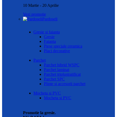
10 Martie - 20 Aprilie
Vezi promotie
Pardoseli
Gresie si faianta
Gresie
Faianta
Piese speciale ceramica
Placi decorative
Parchet
Parchet hibrid WSPC
Parchet laminat
Parchet triplustratificat
Parchet SPC
Plinte si accesorii parchet
Mocheta si PVC
Mocheta si PVC
Promotie la gresie.