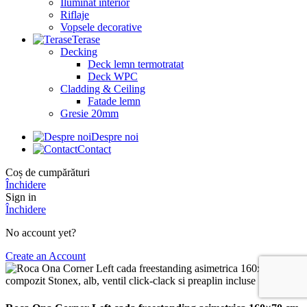
Iluminat interior
Riflaje
Vopsele decorative
Terase
Decking
Deck lemn termotratat
Deck WPC
Cladding & Ceiling
Fatade lemn
Gresie 20mm
Despre noi
Contact
Coș de cumpărături
Închidere
Sign in
Închidere
No account yet?
Create an Account