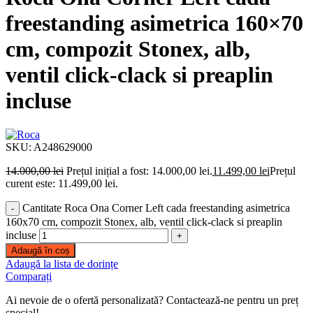
freestanding asimetrica 160×70
cm, compozit Stonex, alb,
ventil click-clack si preaplin
incluse
SKU:
A248629000
14.000,00
lei
Prețul inițial a fost: 14.000,00 lei.
11.499,00
lei
Prețul
curent este: 11.499,00 lei.
Cantitate Roca Ona Corner Left cada freestanding asimetrica
160x70 cm, compozit Stonex, alb, ventil click-clack si preaplin
incluse
Adaugă în coș
Adaugă la lista de dorințe
Comparați
Ai nevoie de o ofertă personalizată? Contactează-ne pentru un preț
special!