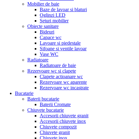
Mobilier de baie
Baze de lavoar si blaturi
Oglinzi LED
Seturi mobilier
Obiecte sanitare
Bideuri
Capace wc
Lavoare si piedestale
Sifoane si ventile lavoar
Vase WC
Radiatoare
Radiatoare de baie
Rezervoare wc si clapete
Clapete actioanare wc
Rezervoare wc aparente
Rezervoare wc incastrate
Bucatarie
Baterii bucatarie
Baterii Cromate
Chiuvete bucatarie
Accesorii chiuvete granit
Accesorii chiuvete inox
Chiuvete compozit
Chiuvete granit
Chiuvete inox