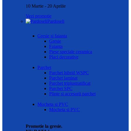
10 Martie - 20 Aprilie
Vezi promotie
Pardoseli
Gresie si faianta
Gresie
Faianta
Piese speciale ceramica
Placi decorative
Parchet
Parchet hibrid WSPC
Parchet laminat
Parchet triplustratificat
Parchet SPC
Plinte si accesorii parchet
Mocheta si PVC
Mocheta si PVC
Promotie la gresie.