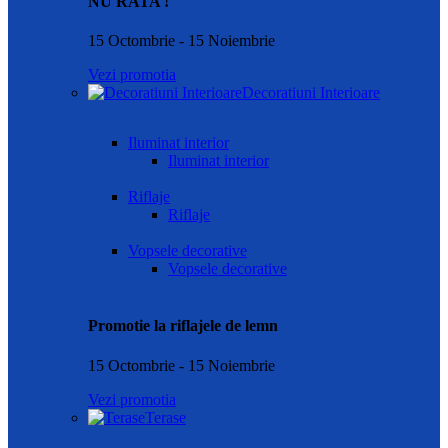
NU RATA !
15 Octombrie - 15 Noiembrie
Vezi promotia
Decoratiuni Interioare
Iluminat interior
Iluminat interior
Riflaje
Riflaje
Vopsele decorative
Vopsele decorative
Promotie la riflajele de lemn
15 Octombrie - 15 Noiembrie
Vezi promotia
Terase