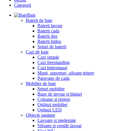
Categorii
Baie
Baterii de baie
Baterii lavoar
Baterii cada
Baterii dus
Baterii bideu
Seturi de baterii
Cazi de baie
Cazi simple
Cazi freestanding
Cazi hidromasaj
Masti, suporturi, sifoane,tetiere
Paravane de cada
Mobilier de baie
Seturi mobilier
Baze de lavoar si blaturi
Coloane si etajere
Oglinzi mobilier
Oglinzi LED
Obiecte sanitare
Lavoare si piedestale
Sifoane si ventile lavoar
Vase WC