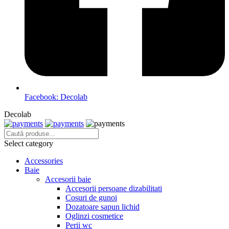
Facebook: Decolab
Decolab
Select category
Accessories
Baie
Accesorii baie
Accesorii persoane dizabilitati
Cosuri de gunoi
Dozatoare sapun lichid
Oglinzi cosmetice
Perii wc