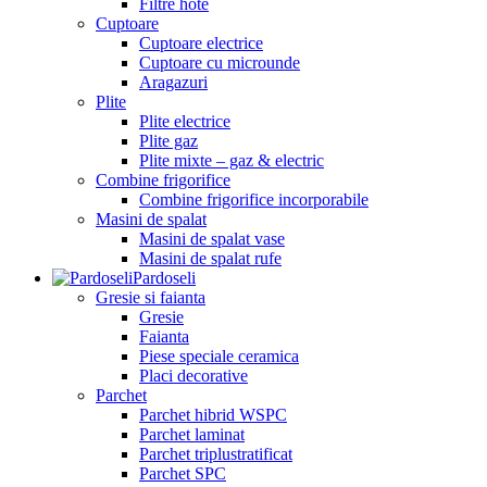
Filtre hote
Cuptoare
Cuptoare electrice
Cuptoare cu microunde
Aragazuri
Plite
Plite electrice
Plite gaz
Plite mixte – gaz & electric
Combine frigorifice
Combine frigorifice incorporabile
Masini de spalat
Masini de spalat vase
Masini de spalat rufe
Pardoseli
Gresie si faianta
Gresie
Faianta
Piese speciale ceramica
Placi decorative
Parchet
Parchet hibrid WSPC
Parchet laminat
Parchet triplustratificat
Parchet SPC