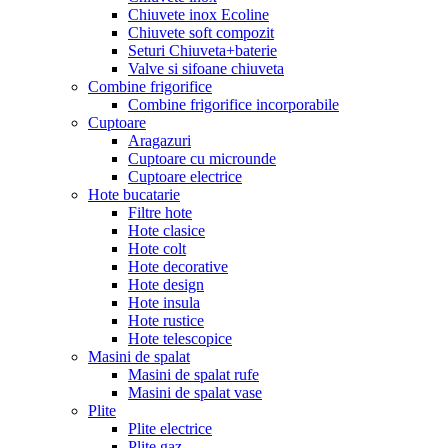
Chiuvete inox Ecoline
Chiuvete soft compozit
Seturi Chiuveta+baterie
Valve si sifoane chiuveta
Combine frigorifice
Combine frigorifice incorporabile
Cuptoare
Aragazuri
Cuptoare cu microunde
Cuptoare electrice
Hote bucatarie
Filtre hote
Hote clasice
Hote colt
Hote decorative
Hote design
Hote insula
Hote rustice
Hote telescopice
Masini de spalat
Masini de spalat rufe
Masini de spalat vase
Plite
Plite electrice
Plite gaz