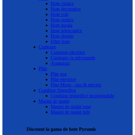
Hote clasice
Hote decorative
Hote colt
Hote rustice
Hote insula
Hote telescopice
Hote design
Filtre hote
Cuptoare
Cuptoare electrice
Cuptoare cu microunde
Aragazuri
Plite
Plite gaz
Plite electrice
Plite Mixte - gaz & electric
Combine frigorifice
Combine frigorifice incorporabile
Masini de spalat
Masini de spalat vase
Masini de spalat rufe
Discount la gama de hote Pyramis