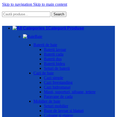
Skip to navigation
Skip to main content
Search
Categorii Produse
Baie
Baterii de baie
Baterii lavoar
Baterii cada
Baterii dus
Baterii bideu
Seturi de baterii
Cazi de baie
Cazi simple
Cazi freestanding
Cazi hidromasaj
Masti, suporturi, sifoane, tetiere
Paravane de cada
Mobilier de baie
Seturi mobilier
Baze de lavoar si blaturi
Coloane si etajere