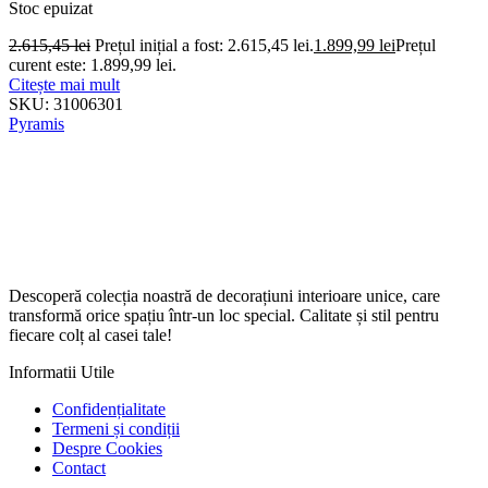
Stoc epuizat
2.615,45
lei
Prețul inițial a fost: 2.615,45 lei.
1.899,99
lei
Prețul
curent este: 1.899,99 lei.
Citește mai mult
SKU:
31006301
Pyramis
Descoperă colecția noastră de decorațiuni interioare unice, care
transformă orice spațiu într-un loc special. Calitate și stil pentru
fiecare colț al casei tale!
Informatii Utile
Confidențialitate
Termeni și condiții
Despre Cookies
Contact