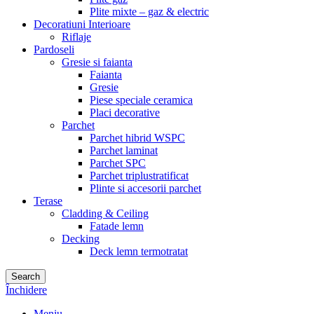
Plite mixte – gaz & electric
Decoratiuni Interioare
Riflaje
Pardoseli
Gresie si faianta
Faianta
Gresie
Piese speciale ceramica
Placi decorative
Parchet
Parchet hibrid WSPC
Parchet laminat
Parchet SPC
Parchet triplustratificat
Plinte si accesorii parchet
Terase
Cladding & Ceiling
Fatade lemn
Decking
Deck lemn termotratat
Search
Închidere
Meniu