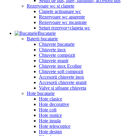
Seturi de dus, pare, furtunuri, accesorii dus
Rezervoare wc si clapete
Clapete actioanare wc
Rezervoare wc aparente
Rezervoare wc incastrate
Seturi rezervor+clapeta wc
Bucatarie
Baterii bucatarie
Chiuvete bucatarie
Chiuvete inox
Chiuvete compozit
Chiuvete granit
Chiuvete inox Ecoline
Chiuvete soft compozit
Accesorii chiuvete inox
Accesorii chiuvete granit
Valve si sifoane chiuveta
Hote bucatarie
Hote clasice
Hote decorative
Hote colt
Hote rustice
Hote insula
Hote telescopice
Hote design