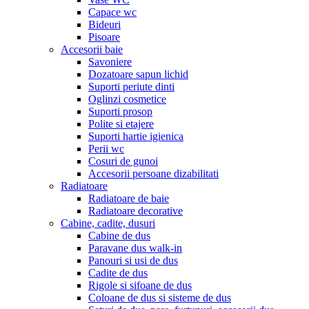
Capace wc
Bideuri
Pisoare
Accesorii baie
Savoniere
Dozatoare sapun lichid
Suporti periute dinti
Oglinzi cosmetice
Suporti prosop
Polite si etajere
Suporti hartie igienica
Perii wc
Cosuri de gunoi
Accesorii persoane dizabilitati
Radiatoare
Radiatoare de baie
Radiatoare decorative
Cabine, cadite, dusuri
Cabine de dus
Paravane dus walk-in
Panouri si usi de dus
Cadite de dus
Rigole si sifoane de dus
Coloane de dus si sisteme de dus