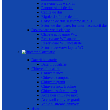
Paravane dus walk-in
Panouri si usi de dus
Cadite de dus
Rigole si sifoane de dus
Coloane de dus si sisteme de dus
Seturi de dus, pare, furtunuri, accesorii dus
Rezervoare wc si clapete
Clapete actioanare WC
Rezervoare WC aparente
Rezervoare WC incastrate
Seturi rezervor+clapeta WC
Bucatarie
Baterii bucatarie
Baterii bucatarie
Chiuvete bucatarie
Chiuvete inox
Chiuvete compozit
Chiuvete granit
Chiuvete inox Ecoline
Chiuvete soft compozit
Accesorii chiuvete inox
Accesorii chiuvete granit
Valve si sifoane chiuveta
Hote