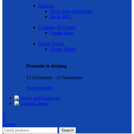
Decking
Deck lemn termotratat
Deck WPC
Cladding & Ceiling
Fatade lemn
Gresie 20mm
Gresie 20mm
Promotie la decking
15 Octombrie - 15 Noiembrie
Vezi promotia
Despre noi
Contact
0
0
0
items
Search