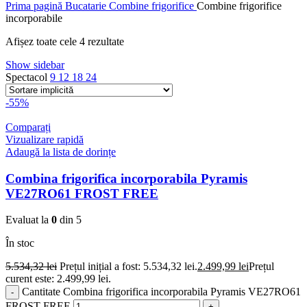
Prima pagină
Bucatarie
Combine frigorifice
Combine frigorifice
incorporabile
Afișez toate cele 4 rezultate
Show sidebar
Spectacol
9
12
18
24
-55%
Comparați
Vizualizare rapidă
Adaugă la lista de dorințe
Combina frigorifica incorporabila Pyramis
VE27RO61 FROST FREE
Evaluat la
0
din 5
În stoc
5.534,32
lei
Prețul inițial a fost: 5.534,32 lei.
2.499,99
lei
Prețul
curent este: 2.499,99 lei.
Cantitate Combina frigorifica incorporabila Pyramis VE27RO61
FROST FREE