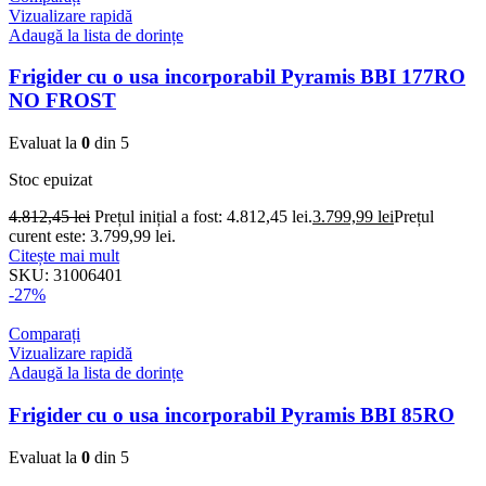
Vizualizare rapidă
Adaugă la lista de dorințe
Frigider cu o usa incorporabil Pyramis BBI 177RO
NO FROST
Evaluat la
0
din 5
Stoc epuizat
4.812,45
lei
Prețul inițial a fost: 4.812,45 lei.
3.799,99
lei
Prețul
curent este: 3.799,99 lei.
Citește mai mult
SKU:
31006401
-27%
Comparați
Vizualizare rapidă
Adaugă la lista de dorințe
Frigider cu o usa incorporabil Pyramis BBI 85RO
Evaluat la
0
din 5