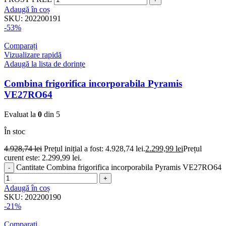
Adaugă în coș
SKU:
202200191
-53%
Comparați
Vizualizare rapidă
Adaugă la lista de dorințe
Combina frigorifica incorporabila Pyramis
VE27RO64
Evaluat la
0
din 5
În stoc
4.928,74
lei
Prețul inițial a fost: 4.928,74 lei.
2.299,99
lei
Prețul
curent este: 2.299,99 lei.
Cantitate Combina frigorifica incorporabila Pyramis VE27RO64
Adaugă în coș
SKU:
202200190
-21%
Comparați