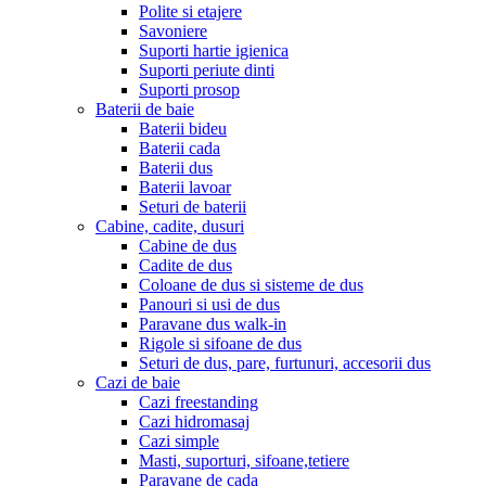
Polite si etajere
Savoniere
Suporti hartie igienica
Suporti periute dinti
Suporti prosop
Baterii de baie
Baterii bideu
Baterii cada
Baterii dus
Baterii lavoar
Seturi de baterii
Cabine, cadite, dusuri
Cabine de dus
Cadite de dus
Coloane de dus si sisteme de dus
Panouri si usi de dus
Paravane dus walk-in
Rigole si sifoane de dus
Seturi de dus, pare, furtunuri, accesorii dus
Cazi de baie
Cazi freestanding
Cazi hidromasaj
Cazi simple
Masti, suporturi, sifoane,tetiere
Paravane de cada