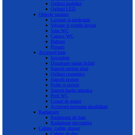
Oglinzi mobilier
Oglinzi LED
Obiecte sanitare
Lavoare si piedestale
Sifoane si ventile lavoar
Vase WC
Capace WC
Bideuri
Pisoare
Accesorii baie
Savoniere
Dozatoare sapun lichid
Suporti periute dinti
Oglinzi cosmetice
Suporti prosop
Polite si etajere
Suporti hartie igienica
Perii WC
Cosuri de gunoi
Accesorii persoane dizabilitati
Radiatoare
Radiatoare de baie
Radiatoare decorative
Cabine, cadite, dusuri
Cabine de dus