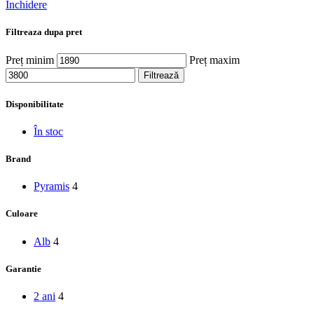
Închidere
Filtreaza dupa pret
Preț minim
Preț maxim
Filtrează
Disponibilitate
În stoc
Brand
Pyramis
4
Culoare
Alb
4
Garantie
2 ani
4