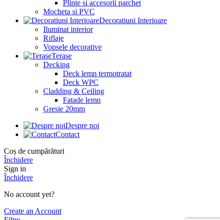
Plinte si accesorii parchet
Mocheta si PVC
Decoratiuni Interioare
Iluminat interior
Riflaje
Vopsele decorative
Terase
Decking
Deck lemn termotratat
Deck WPC
Cladding & Ceiling
Fatade lemn
Gresie 20mm
Despre noi
Contact
Coș de cumpărături
Închidere
Sign in
Închidere
No account yet?
Create an Account
Filtre