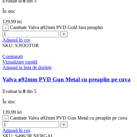
Evaluat la
0
din 5
În stoc
129,99
lei
Cantitate Valva ø92mm PVD Gold fara preaplin
Adaugă în coș
SKU:
S393OTOR
Comparați
Vizualizare rapidă
Adaugă la lista de dorințe
Valva ø92mm PVD Gun Metal cu preaplin pe cuva
Evaluat la
0
din 5
În stoc
139,99
lei
Cantitate Valva ø92mm PVD Gun Metal cu preaplin pe cuva
Adaugă în coș
SKU:
S496/3R NERGAL