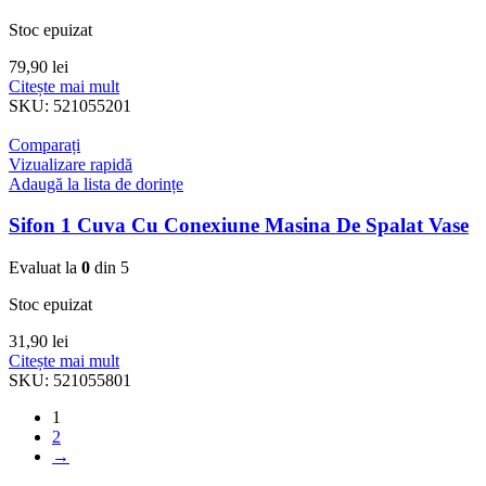
Stoc epuizat
79,90
lei
Citește mai mult
SKU:
521055201
Comparați
Vizualizare rapidă
Adaugă la lista de dorințe
Sifon 1 Cuva Cu Conexiune Masina De Spalat Vase
Evaluat la
0
din 5
Stoc epuizat
31,90
lei
Citește mai mult
SKU:
521055801
1
2
→