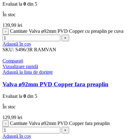
Evaluat la
0
din 5
În stoc
139,99
lei
Cantitate Valva ø92mm PVD Copper cu preaplin pe cuva
Adaugă în coș
SKU:
S496/3R RAMVAN
Comparați
Vizualizare rapidă
Adaugă la lista de dorințe
Valva ø92mm PVD Copper fara preaplin
Evaluat la
0
din 5
În stoc
129,99
lei
Cantitate Valva ø92mm PVD Copper fara preaplin
Adaugă în coș