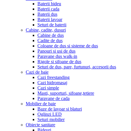
Baterii bideu
Baterii cada
Baterii dus
Baterii lavoar
Seturi de baterii
Cabine, cadite, dusuri
Cabine de dus
Cadite de dus
Coloane de dus si sisteme de dus
Panouri si usi de dus
Paravane dus walk-in
Rigole si sifoane de dus
Seturi de dus, pare, furtunuri, accesorii dus
Cazi de baie
Cazi freestanding
Cazi hidromasaj
Cazi simple
Masti, suporturi, sifoane,tetiere
Paravane de cada
Mobilier de baie
Baze de lavoar si blaturi
Oglinzi LED
Seturi mobilier
Obiecte sanitare
Bideuri