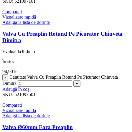
SKU:
521097101
Comparați
Vizualizare rapidă
Adaugă la lista de dorințe
Valva Cu Preaplin Rotund Pe Picurator Chiuveta
Dimitra
Evaluat la
0
din 5
În stoc
94,90
lei
Cantitate Valva Cu Preaplin Rotund Pe Picurator Chiuveta
Dimitra
Adaugă în coș
SKU:
521097501
Comparați
Vizualizare rapidă
Adaugă la lista de dorințe
Valva Ø60mm Fara Preaplin