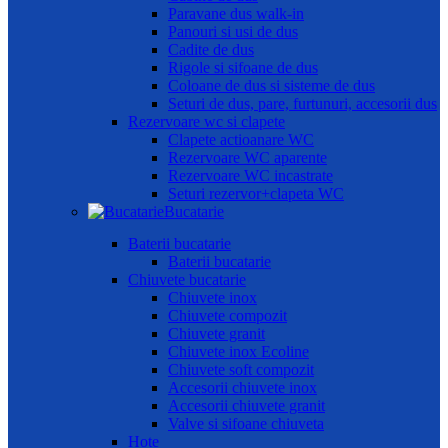
Paravane dus walk-in
Panouri si usi de dus
Cadite de dus
Rigole si sifoane de dus
Coloane de dus si sisteme de dus
Seturi de dus, pare, furtunuri, accesorii dus
Rezervoare wc si clapete
Clapete actioanare WC
Rezervoare WC aparente
Rezervoare WC incastrate
Seturi rezervor+clapeta WC
Bucatarie
Baterii bucatarie
Baterii bucatarie
Chiuvete bucatarie
Chiuvete inox
Chiuvete compozit
Chiuvete granit
Chiuvete inox Ecoline
Chiuvete soft compozit
Accesorii chiuvete inox
Accesorii chiuvete granit
Valve si sifoane chiuveta
Hote