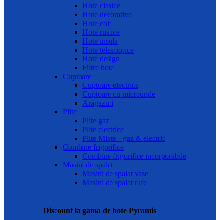
Hote clasice
Hote decorative
Hote colt
Hote rustice
Hote insula
Hote telescopice
Hote design
Filtre hote
Cuptoare
Cuptoare electrice
Cuptoare cu microunde
Aragazuri
Plite
Plite gaz
Plite electrice
Plite Mixte - gaz & electric
Combine frigorifice
Combine frigorifice incorporabile
Masini de spalat
Masini de spalat vase
Masini de spalat rufe
Discount la gama de hote Pyramis