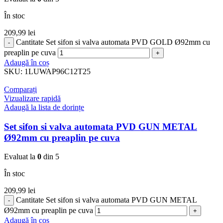
În stoc
209,99
lei
Cantitate Set sifon si valva automata PVD GOLD Ø92mm cu
preaplin pe cuva
Adaugă în coș
SKU:
1LUWAP96C12T25
Comparați
Vizualizare rapidă
Adaugă la lista de dorințe
Set sifon si valva automata PVD GUN METAL
Ø92mm cu preaplin pe cuva
Evaluat la
0
din 5
În stoc
209,99
lei
Cantitate Set sifon si valva automata PVD GUN METAL
Ø92mm cu preaplin pe cuva
Adaugă în coș