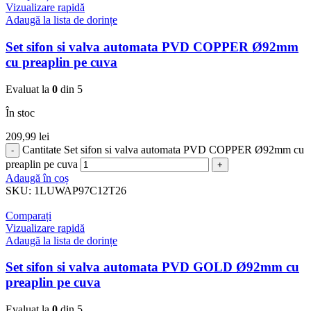
Vizualizare rapidă
Adaugă la lista de dorințe
Set sifon si valva automata PVD COPPER Ø92mm
cu preaplin pe cuva
Evaluat la
0
din 5
În stoc
209,99
lei
Cantitate Set sifon si valva automata PVD COPPER Ø92mm cu
preaplin pe cuva
Adaugă în coș
SKU:
1LUWAP97C12T26
Comparați
Vizualizare rapidă
Adaugă la lista de dorințe
Set sifon si valva automata PVD GOLD Ø92mm cu
preaplin pe cuva
Evaluat la
0
din 5