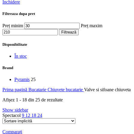
Închidere
Filtreaza dupa pret
Preț minim
Preț maxim
Filtrează
Disponibilitate
În stoc
Brand
Pyramis
25
Prima pagină
Bucatarie
Chiuvete bucatarie
Valve si sifoane chiuveta
Afișez 1 - 18 din 25 de rezultate
Show sidebar
Spectacol
9
12
18
24
Comparați