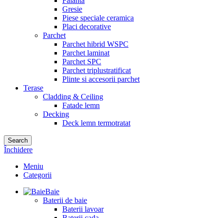
Faianta
Gresie
Piese speciale ceramica
Placi decorative
Parchet
Parchet hibrid WSPC
Parchet laminat
Parchet SPC
Parchet triplustratificat
Plinte si accesorii parchet
Terase
Cladding & Ceiling
Fatade lemn
Decking
Deck lemn termotratat
Search
Închidere
Meniu
Categorii
Baie
Baterii de baie
Baterii lavoar
Baterii cada