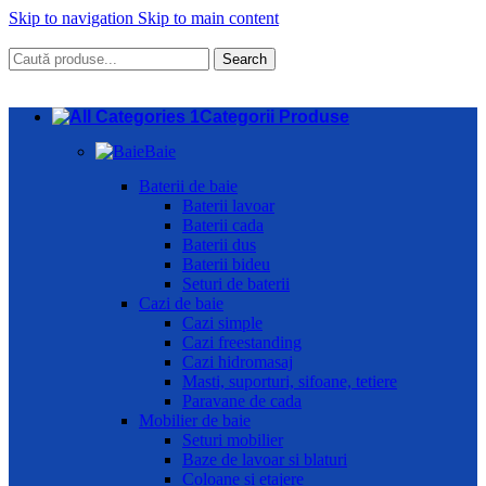
Skip to navigation
Skip to main content
Search
Categorii Produse
Baie
Baterii de baie
Baterii lavoar
Baterii cada
Baterii dus
Baterii bideu
Seturi de baterii
Cazi de baie
Cazi simple
Cazi freestanding
Cazi hidromasaj
Masti, suporturi, sifoane, tetiere
Paravane de cada
Mobilier de baie
Seturi mobilier
Baze de lavoar si blaturi
Coloane si etajere