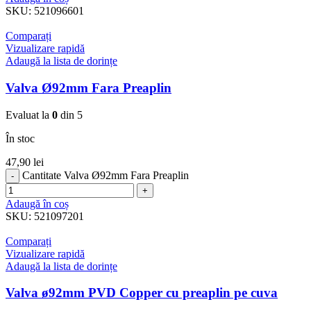
SKU:
521096601
Comparați
Vizualizare rapidă
Adaugă la lista de dorințe
Valva Ø92mm Fara Preaplin
Evaluat la
0
din 5
În stoc
47,90
lei
Cantitate Valva Ø92mm Fara Preaplin
Adaugă în coș
SKU:
521097201
Comparați
Vizualizare rapidă
Adaugă la lista de dorințe
Valva ø92mm PVD Copper cu preaplin pe cuva