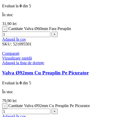
Evaluat la
0
din 5
În stoc
31,90
lei
Cantitate Valva Ø60mm Fara Preaplin
Adaugă în coș
SKU:
521095501
Comparați
Vizualizare rapidă
Adaugă la lista de dorințe
Valva Ø92mm Cu Preaplin Pe Picurator
Evaluat la
0
din 5
În stoc
79,90
lei
Cantitate Valva Ø92mm Cu Preaplin Pe Picurator
Adaugă în coș