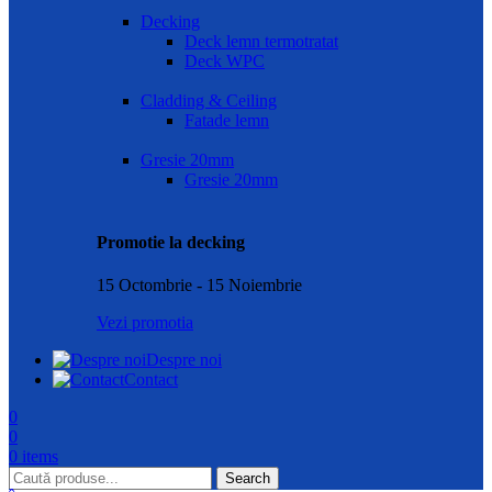
Decking
Deck lemn termotratat
Deck WPC
Cladding & Ceiling
Fatade lemn
Gresie 20mm
Gresie 20mm
Promotie la decking
15 Octombrie - 15 Noiembrie
Vezi promotia
Despre noi
Contact
0
0
0
items
Search