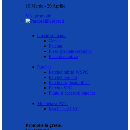
10 Martie - 20 Aprilie
Vezi promotie
Pardoseli
Gresie si faianta
Gresie
Faianta
Piese speciale ceramica
Placi decorative
Parchet
Parchet hibrid WSPC
Parchet laminat
Parchet triplustratificat
Parchet SPC
Plinte si accesorii parchet
Mocheta si PVC
Mocheta si PVC
Promotie la gresie.