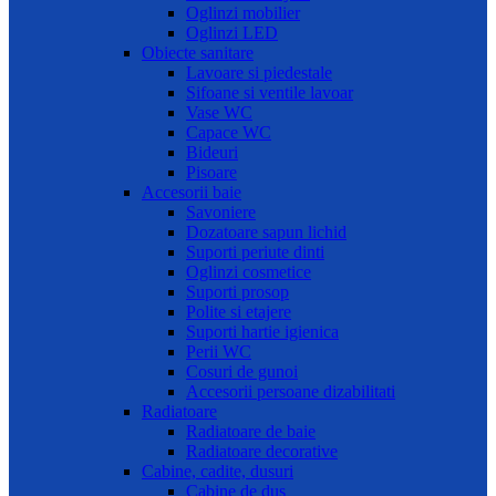
Oglinzi mobilier
Oglinzi LED
Obiecte sanitare
Lavoare si piedestale
Sifoane si ventile lavoar
Vase WC
Capace WC
Bideuri
Pisoare
Accesorii baie
Savoniere
Dozatoare sapun lichid
Suporti periute dinti
Oglinzi cosmetice
Suporti prosop
Polite si etajere
Suporti hartie igienica
Perii WC
Cosuri de gunoi
Accesorii persoane dizabilitati
Radiatoare
Radiatoare de baie
Radiatoare decorative
Cabine, cadite, dusuri
Cabine de dus