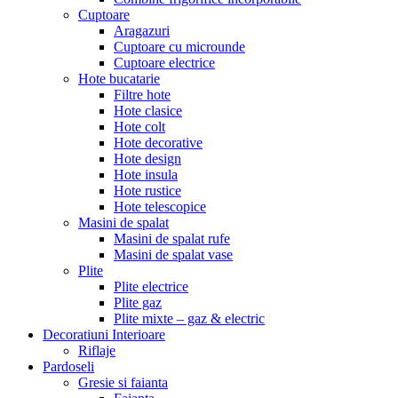
Cuptoare
Aragazuri
Cuptoare cu microunde
Cuptoare electrice
Hote bucatarie
Filtre hote
Hote clasice
Hote colt
Hote decorative
Hote design
Hote insula
Hote rustice
Hote telescopice
Masini de spalat
Masini de spalat rufe
Masini de spalat vase
Plite
Plite electrice
Plite gaz
Plite mixte – gaz & electric
Decoratiuni Interioare
Riflaje
Pardoseli
Gresie si faianta