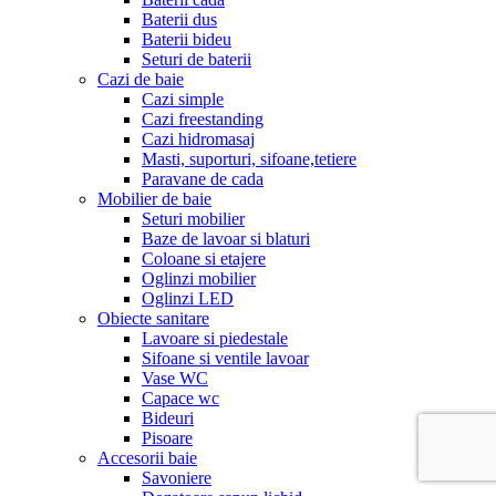
Baterii dus
Baterii bideu
Seturi de baterii
Cazi de baie
Cazi simple
Cazi freestanding
Cazi hidromasaj
Masti, suporturi, sifoane,tetiere
Paravane de cada
Mobilier de baie
Seturi mobilier
Baze de lavoar si blaturi
Coloane si etajere
Oglinzi mobilier
Oglinzi LED
Obiecte sanitare
Lavoare si piedestale
Sifoane si ventile lavoar
Vase WC
Capace wc
Bideuri
Pisoare
Accesorii baie
Savoniere