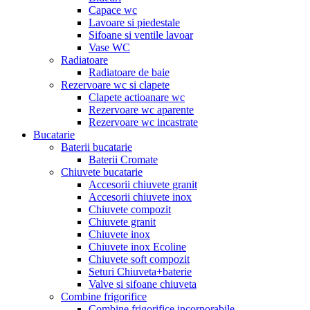
Capace wc
Lavoare si piedestale
Sifoane si ventile lavoar
Vase WC
Radiatoare
Radiatoare de baie
Rezervoare wc si clapete
Clapete actioanare wc
Rezervoare wc aparente
Rezervoare wc incastrate
Bucatarie
Baterii bucatarie
Baterii Cromate
Chiuvete bucatarie
Accesorii chiuvete granit
Accesorii chiuvete inox
Chiuvete compozit
Chiuvete granit
Chiuvete inox
Chiuvete inox Ecoline
Chiuvete soft compozit
Seturi Chiuveta+baterie
Valve si sifoane chiuveta
Combine frigorifice
Combine frigorifice incorporabile