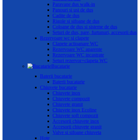
Paravane dus walk-in
Panouri si usi de dus
Cadite de dus
Rigole si sifoane de dus
Coloane de dus si sisteme de dus
Seturi de dus, pare, furtunuri, accesorii dus
Rezervoare wc si clapete
Clapete actioanare WC
Rezervoare WC aparente
Rezervoare WC incastrate
Seturi rezervor+clapeta WC
Bucatarie
Baterii bucatarie
Baterii bucatarie
Chiuvete bucatarie
Chiuvete inox
Chiuvete compozit
Chiuvete granit
Chiuvete inox Ecoline
Chiuvete soft compozit
Accesorii chiuvete inox
Accesorii chiuvete granit
Valve si sifoane chiuveta
Hote