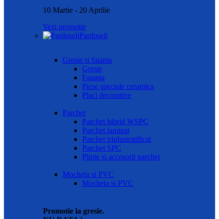
10 Martie - 20 Aprilie
Vezi promotie
Pardoseli
Gresie si faianta
Gresie
Faianta
Piese speciale ceramica
Placi decorative
Parchet
Parchet hibrid WSPC
Parchet laminat
Parchet triplustratificat
Parchet SPC
Plinte si accesorii parchet
Mocheta si PVC
Mocheta si PVC
Promotie la gresie.