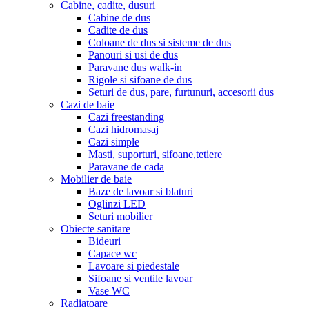
Cabine, cadite, dusuri
Cabine de dus
Cadite de dus
Coloane de dus si sisteme de dus
Panouri si usi de dus
Paravane dus walk-in
Rigole si sifoane de dus
Seturi de dus, pare, furtunuri, accesorii dus
Cazi de baie
Cazi freestanding
Cazi hidromasaj
Cazi simple
Masti, suporturi, sifoane,tetiere
Paravane de cada
Mobilier de baie
Baze de lavoar si blaturi
Oglinzi LED
Seturi mobilier
Obiecte sanitare
Bideuri
Capace wc
Lavoare si piedestale
Sifoane si ventile lavoar
Vase WC
Radiatoare