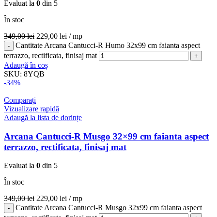
Evaluat la
0
din 5
În stoc
349,00
lei
229,00
lei
/ mp
Cantitate Arcana Cantucci-R Humo 32x99 cm faianta aspect
terrazzo, rectificata, finisaj mat
Adaugă în coș
SKU:
8YQB
-34%
Comparați
Vizualizare rapidă
Adaugă la lista de dorințe
Arcana Cantucci-R Musgo 32×99 cm faianta aspect
terrazzo, rectificata, finisaj mat
Evaluat la
0
din 5
În stoc
349,00
lei
229,00
lei
/ mp
Cantitate Arcana Cantucci-R Musgo 32x99 cm faianta aspect