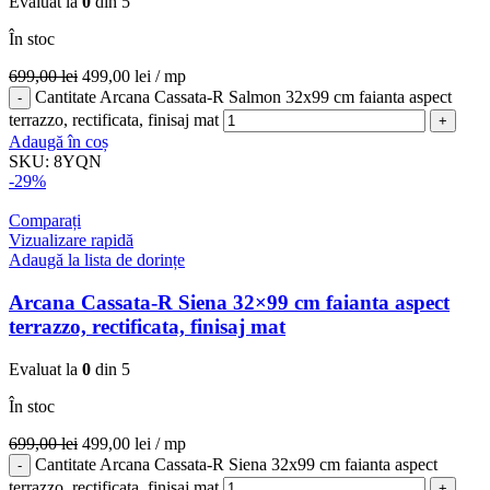
Evaluat la
0
din 5
În stoc
699,00
lei
499,00
lei
/ mp
Cantitate Arcana Cassata-R Salmon 32x99 cm faianta aspect
terrazzo, rectificata, finisaj mat
Adaugă în coș
SKU:
8YQN
-29%
Comparați
Vizualizare rapidă
Adaugă la lista de dorințe
Arcana Cassata-R Siena 32×99 cm faianta aspect
terrazzo, rectificata, finisaj mat
Evaluat la
0
din 5
În stoc
699,00
lei
499,00
lei
/ mp
Cantitate Arcana Cassata-R Siena 32x99 cm faianta aspect
terrazzo, rectificata, finisaj mat