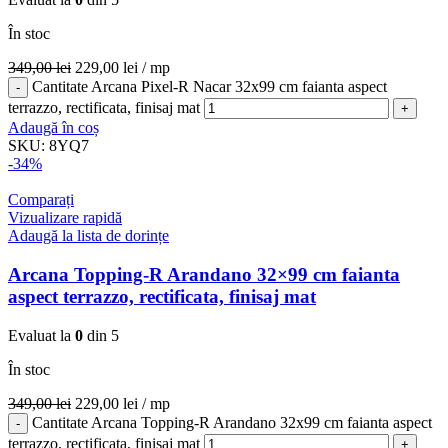
În stoc
349,00
lei
229,00
lei
/ mp
Cantitate Arcana Pixel-R Nacar 32x99 cm faianta aspect
terrazzo, rectificata, finisaj mat
Adaugă în coș
SKU:
8YQ7
-34%
Comparați
Vizualizare rapidă
Adaugă la lista de dorințe
Arcana Topping-R Arandano 32×99 cm faianta
aspect terrazzo, rectificata, finisaj mat
Evaluat la
0
din 5
În stoc
349,00
lei
229,00
lei
/ mp
Cantitate Arcana Topping-R Arandano 32x99 cm faianta aspect
terrazzo, rectificata, finisaj mat