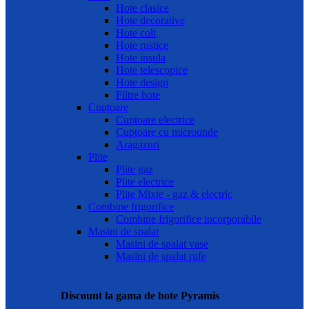
Hote clasice
Hote decorative
Hote colt
Hote rustice
Hote insula
Hote telescopice
Hote design
Filtre hote
Cuptoare
Cuptoare electrice
Cuptoare cu microunde
Aragazuri
Plite
Plite gaz
Plite electrice
Plite Mixte - gaz & electric
Combine frigorifice
Combine frigorifice incorporabile
Masini de spalat
Masini de spalat vase
Masini de spalat rufe
Discount la gama de hote Pyramis