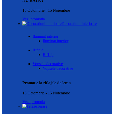
NU RATA !
15 Octombrie - 15 Noiembrie
Vezi promotia
Decoratiuni Interioare
Iluminat interior
Iluminat interior
Riflaje
Riflaje
Vopsele decorative
Vopsele decorative
Promotie la riflajele de lemn
15 Octombrie - 15 Noiembrie
Vezi promotia
Terase