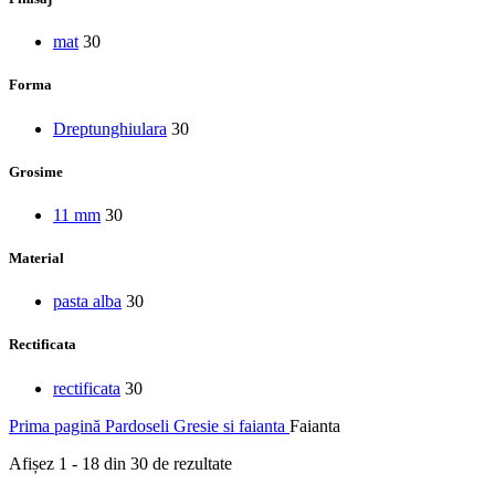
mat
30
Forma
Dreptunghiulara
30
Grosime
11 mm
30
Material
pasta alba
30
Rectificata
rectificata
30
Prima pagină
Pardoseli
Gresie si faianta
Faianta
Afișez 1 - 18 din 30 de rezultate