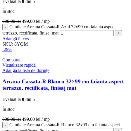
Evaluat la
0
din 5
În stoc
699,00
lei
499,00
lei
/ mp
Cantitate Arcana Cassata-R Azul 32x99 cm faianta aspect
terrazzo, rectificata, finisaj mat
Adaugă în coș
SKU:
8YQM
-29%
Comparați
Vizualizare rapidă
Adaugă la lista de dorințe
Arcana Cassata-R Blanco 32×99 cm faianta aspect
terrazzo, rectificata, finisaj mat
Evaluat la
0
din 5
În stoc
699,00
lei
499,00
lei
/ mp
Cantitate Arcana Cassata-R Blanco 32x99 cm faianta aspect
terrazzo, rectificata, finisaj mat