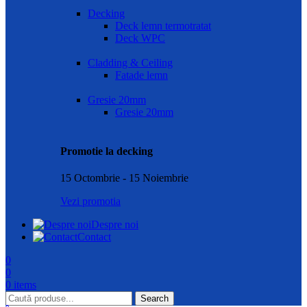
Decking
Deck lemn termotratat
Deck WPC
Cladding & Ceiling
Fatade lemn
Gresie 20mm
Gresie 20mm
Promotie la decking
15 Octombrie - 15 Noiembrie
Vezi promotia
Despre noi
Contact
0
0
0
items
Search