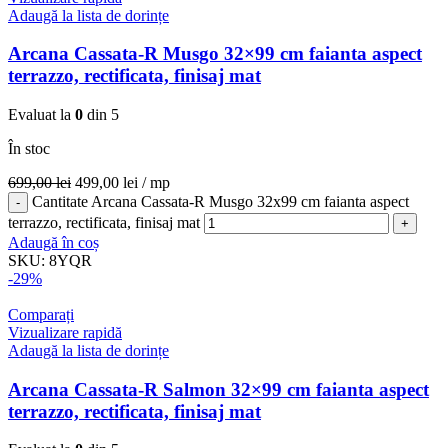
Adaugă la lista de dorințe
Arcana Cassata-R Musgo 32×99 cm faianta aspect
terrazzo, rectificata, finisaj mat
Evaluat la
0
din 5
În stoc
699,00
lei
499,00
lei
/ mp
Cantitate Arcana Cassata-R Musgo 32x99 cm faianta aspect
terrazzo, rectificata, finisaj mat
Adaugă în coș
SKU:
8YQR
-29%
Comparați
Vizualizare rapidă
Adaugă la lista de dorințe
Arcana Cassata-R Salmon 32×99 cm faianta aspect
terrazzo, rectificata, finisaj mat