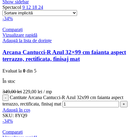
Show sidebar
Spectacol
9
12
18
24
-34%
Comparați
Vizualizare rapidă
Adaugă la lista de dorințe
Arcana Cantucci-R Azul 32×99 cm faianta aspect
terrazzo, rectificata, finisaj mat
Evaluat la
0
din 5
În stoc
349,00
lei
229,00
lei
/ mp
Cantitate Arcana Cantucci-R Azul 32x99 cm faianta aspect
terrazzo, rectificata, finisaj mat
Adaugă în coș
SKU:
8YQ9
-34%
Comparați