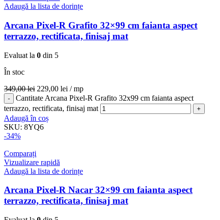
Adaugă la lista de dorințe
Arcana Pixel-R Grafito 32×99 cm faianta aspect
terrazzo, rectificata, finisaj mat
Evaluat la
0
din 5
În stoc
349,00
lei
229,00
lei
/ mp
Cantitate Arcana Pixel-R Grafito 32x99 cm faianta aspect
terrazzo, rectificata, finisaj mat
Adaugă în coș
SKU:
8YQ6
-34%
Comparați
Vizualizare rapidă
Adaugă la lista de dorințe
Arcana Pixel-R Nacar 32×99 cm faianta aspect
terrazzo, rectificata, finisaj mat
Evaluat la
0
din 5