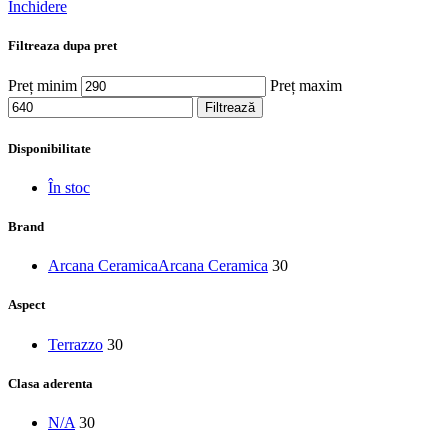
Închidere
Filtreaza dupa pret
Preț minim
Preț maxim
Filtrează
Disponibilitate
În stoc
Brand
Arcana Ceramica
Arcana Ceramica
30
Aspect
Terrazzo
30
Clasa aderenta
N/A
30