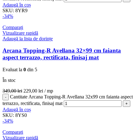
Adaugă în coș
SKU:
8YR9
-34%
Comparați
Vizualizare rapidă
Adaugă la lista de dorințe
Arcana Topping-R Avellana 32×99 cm faianta
aspect terrazzo, rectificata, finisaj mat
Evaluat la
0
din 5
În stoc
349,00
lei
229,00
lei
/ mp
Cantitate Arcana Topping-R Avellana 32x99 cm faianta aspect
terrazzo, rectificata, finisaj mat
Adaugă în coș
SKU:
8YS0
-34%
Comparați
Vizualizare rapidă