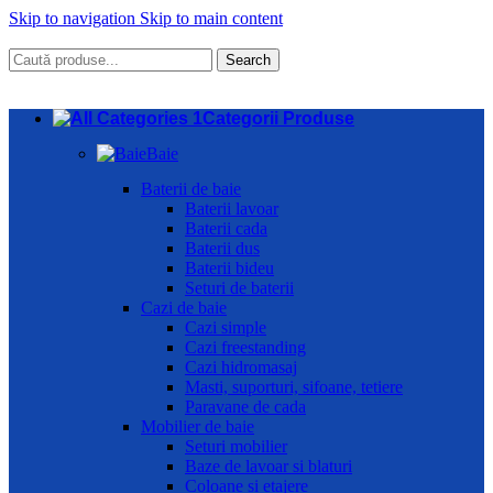
Skip to navigation
Skip to main content
Search
Categorii Produse
Baie
Baterii de baie
Baterii lavoar
Baterii cada
Baterii dus
Baterii bideu
Seturi de baterii
Cazi de baie
Cazi simple
Cazi freestanding
Cazi hidromasaj
Masti, suporturi, sifoane, tetiere
Paravane de cada
Mobilier de baie
Seturi mobilier
Baze de lavoar si blaturi
Coloane si etajere