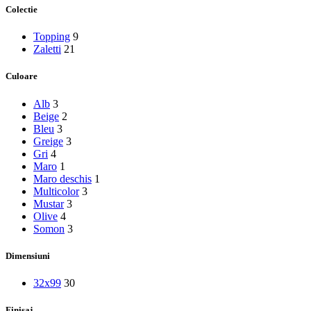
Colectie
Topping
9
Zaletti
21
Culoare
Alb
3
Beige
2
Bleu
3
Greige
3
Gri
4
Maro
1
Maro deschis
1
Multicolor
3
Mustar
3
Olive
4
Somon
3
Dimensiuni
32x99
30
Finisaj