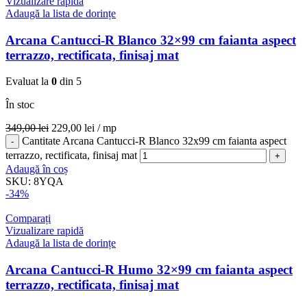
Vizualizare rapidă
Adaugă la lista de dorințe
Arcana Cantucci-R Blanco 32×99 cm faianta aspect
terrazzo, rectificata, finisaj mat
Evaluat la
0
din 5
În stoc
349,00
lei
229,00
lei
/ mp
Cantitate Arcana Cantucci-R Blanco 32x99 cm faianta aspect
terrazzo, rectificata, finisaj mat
Adaugă în coș
SKU:
8YQA
-34%
Comparați
Vizualizare rapidă
Adaugă la lista de dorințe
Arcana Cantucci-R Humo 32×99 cm faianta aspect
terrazzo, rectificata, finisaj mat