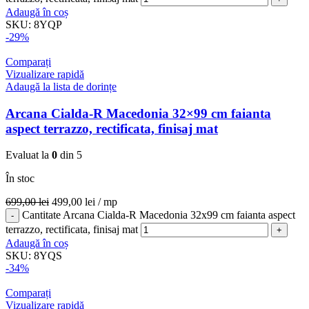
Adaugă în coș
SKU:
8YQP
-29%
Comparați
Vizualizare rapidă
Adaugă la lista de dorințe
Arcana Cialda-R Macedonia 32×99 cm faianta
aspect terrazzo, rectificata, finisaj mat
Evaluat la
0
din 5
În stoc
699,00
lei
499,00
lei
/ mp
Cantitate Arcana Cialda-R Macedonia 32x99 cm faianta aspect
terrazzo, rectificata, finisaj mat
Adaugă în coș
SKU:
8YQS
-34%
Comparați
Vizualizare rapidă