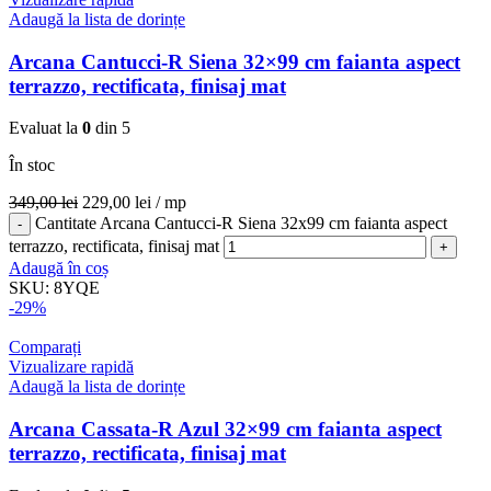
Adaugă la lista de dorințe
Arcana Cantucci-R Siena 32×99 cm faianta aspect
terrazzo, rectificata, finisaj mat
Evaluat la
0
din 5
În stoc
349,00
lei
229,00
lei
/ mp
Cantitate Arcana Cantucci-R Siena 32x99 cm faianta aspect
terrazzo, rectificata, finisaj mat
Adaugă în coș
SKU:
8YQE
-29%
Comparați
Vizualizare rapidă
Adaugă la lista de dorințe
Arcana Cassata-R Azul 32×99 cm faianta aspect
terrazzo, rectificata, finisaj mat