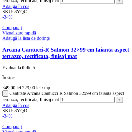
terrazzo, rectificata, finisaj mat
Adaugă în coș
SKU:
8YQC
-34%
Comparați
Vizualizare rapidă
Adaugă la lista de dorințe
Arcana Cantucci-R Salmon 32×99 cm faianta aspect
terrazzo, rectificata, finisaj mat
Evaluat la
0
din 5
În stoc
349,00
lei
229,00
lei
/ mp
Cantitate Arcana Cantucci-R Salmon 32x99 cm faianta aspect
terrazzo, rectificata, finisaj mat
Adaugă în coș
SKU:
8YQD
-34%
Comparați
Vizualizare rapidă