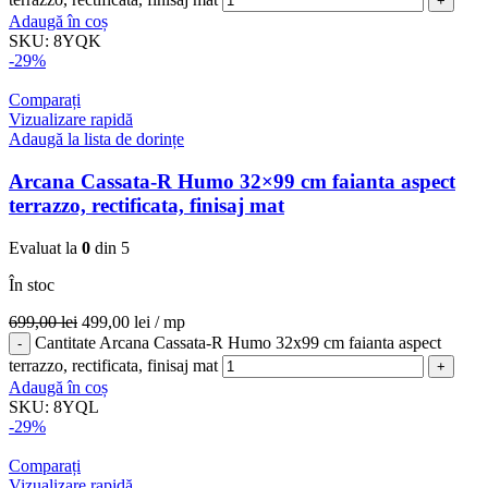
Adaugă în coș
SKU:
8YQK
-29%
Comparați
Vizualizare rapidă
Adaugă la lista de dorințe
Arcana Cassata-R Humo 32×99 cm faianta aspect
terrazzo, rectificata, finisaj mat
Evaluat la
0
din 5
În stoc
699,00
lei
499,00
lei
/ mp
Cantitate Arcana Cassata-R Humo 32x99 cm faianta aspect
terrazzo, rectificata, finisaj mat
Adaugă în coș
SKU:
8YQL
-29%
Comparați
Vizualizare rapidă