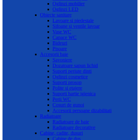
Oglinzi mobilier
Oglinzi LED
Obiecte sanitare
Lavoare si piedestale
Sifoane si ventile lavoar
Vase WC
Capace WC
Bideuri
Pisoare
Accesorii baie
Savoniere
Dozatoare sapun lichid
Suporti periute dinti
Oglinzi cosmetice
Suporti prosop
Polite si etajere
Suporti hartie igienica
Perii WC
Cosuri de gunoi
Accesorii persoane dizabilitati
Radiatoare
Radiatoare de baie
Radiatoare decorative
Cabine, cadite, dusuri
Cabine de dus