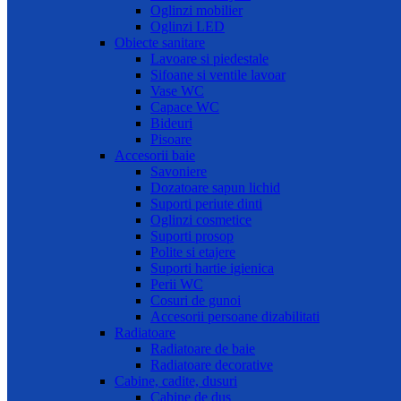
Oglinzi mobilier
Oglinzi LED
Obiecte sanitare
Lavoare si piedestale
Sifoane si ventile lavoar
Vase WC
Capace WC
Bideuri
Pisoare
Accesorii baie
Savoniere
Dozatoare sapun lichid
Suporti periute dinti
Oglinzi cosmetice
Suporti prosop
Polite si etajere
Suporti hartie igienica
Perii WC
Cosuri de gunoi
Accesorii persoane dizabilitati
Radiatoare
Radiatoare de baie
Radiatoare decorative
Cabine, cadite, dusuri
Cabine de dus