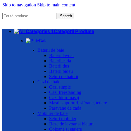
Skip to navigation
Skip to main content
Search
Categorii Produse
Baie
Baterii de baie
Baterii lavoar
Baterii cada
Baterii dus
Baterii bideu
Seturi de baterii
Cazi de baie
Cazi simple
Cazi freestanding
Cazi hidromasaj
Masti, suporturi, sifoane, tetiere
Paravane de cada
Mobilier de baie
Seturi mobilier
Baze de lavoar si blaturi
Coloane si etajere