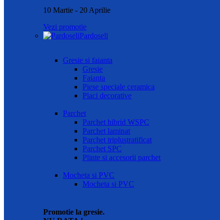
10 Martie - 20 Aprilie
Vezi promotie
Pardoseli
Gresie si faianta
Gresie
Faianta
Piese speciale ceramica
Placi decorative
Parchet
Parchet hibrid WSPC
Parchet laminat
Parchet triplustratificat
Parchet SPC
Plinte si accesorii parchet
Mocheta si PVC
Mocheta si PVC
Promotie la gresie.