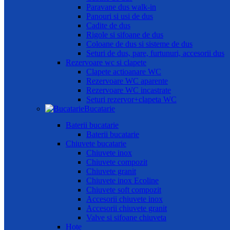
Paravane dus walk-in
Panouri si usi de dus
Cadite de dus
Rigole si sifoane de dus
Coloane de dus si sisteme de dus
Seturi de dus, pare, furtunuri, accesorii dus
Rezervoare wc si clapete
Clapete actioanare WC
Rezervoare WC aparente
Rezervoare WC incastrate
Seturi rezervor+clapeta WC
Bucatarie
Baterii bucatarie
Baterii bucatarie
Chiuvete bucatarie
Chiuvete inox
Chiuvete compozit
Chiuvete granit
Chiuvete inox Ecoline
Chiuvete soft compozit
Accesorii chiuvete inox
Accesorii chiuvete granit
Valve si sifoane chiuveta
Hote