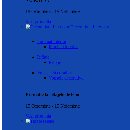
NU RATA !
15 Octombrie - 15 Noiembrie
Vezi promotia
Decoratiuni Interioare
Iluminat interior
Iluminat interior
Riflaje
Riflaje
Vopsele decorative
Vopsele decorative
Promotie la riflajele de lemn
15 Octombrie - 15 Noiembrie
Vezi promotia
Terase