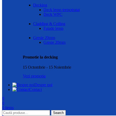
Decking
Deck lemn termotratat
Deck WPC
Cladding & Ceiling
Fatade lemn
Gresie 20mm
Gresie 20mm
Promotie la decking
15 Octombrie - 15 Noiembrie
Vezi promotia
Despre noi
Contact
0
0
0
items
Search