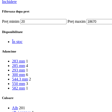
Închidere
Filtreaza dupa pret
Preț minim
Preț maxim
Disponibilitate
În stoc
Adancime
283 mm
1
285 mm
4
293 mm
1
300 mm
6
544.3 mm
2
550 mm
3
582 mm
1
Culoare
Alb
201