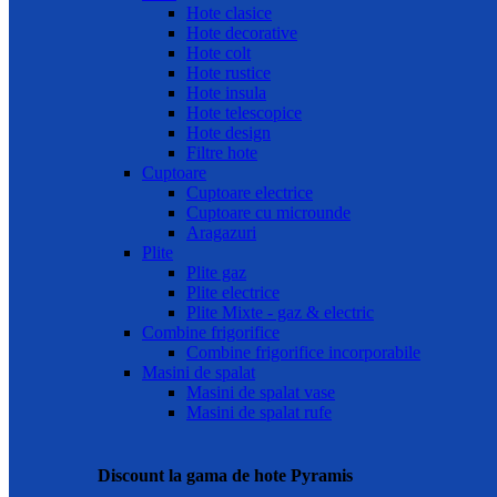
Hote clasice
Hote decorative
Hote colt
Hote rustice
Hote insula
Hote telescopice
Hote design
Filtre hote
Cuptoare
Cuptoare electrice
Cuptoare cu microunde
Aragazuri
Plite
Plite gaz
Plite electrice
Plite Mixte - gaz & electric
Combine frigorifice
Combine frigorifice incorporabile
Masini de spalat
Masini de spalat vase
Masini de spalat rufe
Discount la gama de hote Pyramis