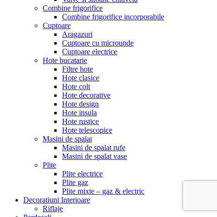
Combine frigorifice
Combine frigorifice incorporabile
Cuptoare
Aragazuri
Cuptoare cu microunde
Cuptoare electrice
Hote bucatarie
Filtre hote
Hote clasice
Hote colt
Hote decorative
Hote design
Hote insula
Hote rustice
Hote telescopice
Masini de spalat
Masini de spalat rufe
Masini de spalat vase
Plite
Plite electrice
Plite gaz
Plite mixte – gaz & electric
Decoratiuni Interioare
Riflaje