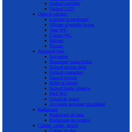
Oglinzi mobilier
Oglinzi LED
Obiecte sanitare
Lavoare si piedestale
Sifoane si ventile lavoar
Vase WC
Capace WC
Bideuri
Pisoare
Accesorii baie
Savoniere
Dozatoare sapun lichid
Suporti periute dinti
Oglinzi cosmetice
Suporti prosop
Polite si etajere
Suporti hartie igienica
Perii WC
Cosuri de gunoi
Accesorii persoane dizabilitati
Radiatoare
Radiatoare de baie
Radiatoare decorative
Cabine, cadite, dusuri
Cabine de dus