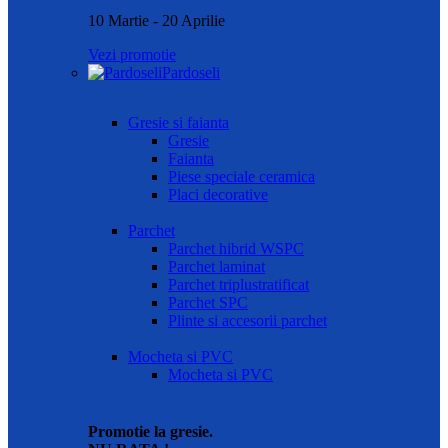
10 Martie - 20 Aprilie
Vezi promotie
Pardoseli
Gresie si faianta
Gresie
Faianta
Piese speciale ceramica
Placi decorative
Parchet
Parchet hibrid WSPC
Parchet laminat
Parchet triplustratificat
Parchet SPC
Plinte si accesorii parchet
Mocheta si PVC
Mocheta si PVC
Promotie la gresie.