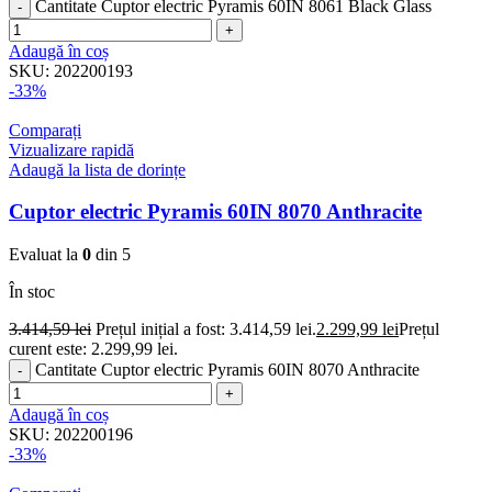
Cantitate Cuptor electric Pyramis 60IN 8061 Black Glass
Adaugă în coș
SKU:
202200193
-33%
Comparați
Vizualizare rapidă
Adaugă la lista de dorințe
Cuptor electric Pyramis 60IN 8070 Anthracite
Evaluat la
0
din 5
În stoc
3.414,59
lei
Prețul inițial a fost: 3.414,59 lei.
2.299,99
lei
Prețul
curent este: 2.299,99 lei.
Cantitate Cuptor electric Pyramis 60IN 8070 Anthracite
Adaugă în coș
SKU:
202200196
-33%