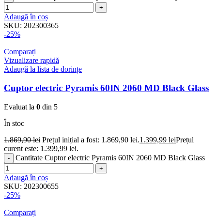
Adaugă în coș
SKU:
202300365
-25%
Comparați
Vizualizare rapidă
Adaugă la lista de dorințe
Cuptor electric Pyramis 60IN 2060 MD Black Glass
Evaluat la
0
din 5
În stoc
1.869,90
lei
Prețul inițial a fost: 1.869,90 lei.
1.399,99
lei
Prețul
curent este: 1.399,99 lei.
Cantitate Cuptor electric Pyramis 60IN 2060 MD Black Glass
Adaugă în coș
SKU:
202300655
-25%
Comparați