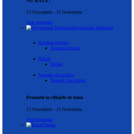
NU RATA !
15 Octombrie - 15 Noiembrie
Vezi promotia
Decoratiuni Interioare
Iluminat interior
Iluminat interior
Riflaje
Riflaje
Vopsele decorative
Vopsele decorative
Promotie la riflajele de lemn
15 Octombrie - 15 Noiembrie
Vezi promotia
Terase