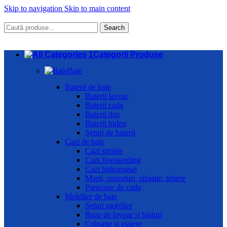
Skip to navigation
Skip to main content
Search
Categorii Produse
Baie
Baterii de baie
Baterii lavoar
Baterii cada
Baterii dus
Baterii bideu
Seturi de baterii
Cazi de baie
Cazi simple
Cazi freestanding
Cazi hidromasaj
Masti, suporturi, sifoane, tetiere
Paravane de cada
Mobilier de baie
Seturi mobilier
Baze de lavoar si blaturi
Coloane si etajere