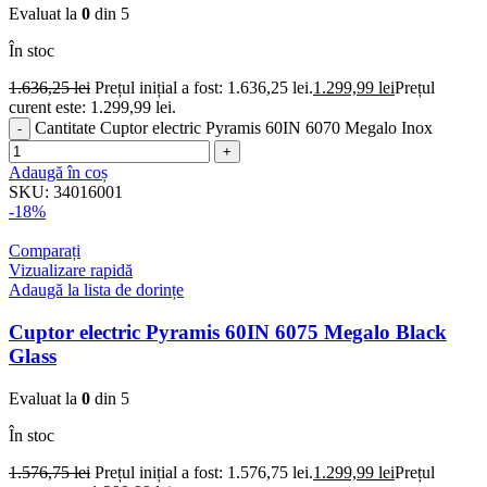
Evaluat la
0
din 5
În stoc
1.636,25
lei
Prețul inițial a fost: 1.636,25 lei.
1.299,99
lei
Prețul
curent este: 1.299,99 lei.
Cantitate Cuptor electric Pyramis 60IN 6070 Megalo Inox
Adaugă în coș
SKU:
34016001
-18%
Comparați
Vizualizare rapidă
Adaugă la lista de dorințe
Cuptor electric Pyramis 60IN 6075 Megalo Black
Glass
Evaluat la
0
din 5
În stoc
1.576,75
lei
Prețul inițial a fost: 1.576,75 lei.
1.299,99
lei
Prețul