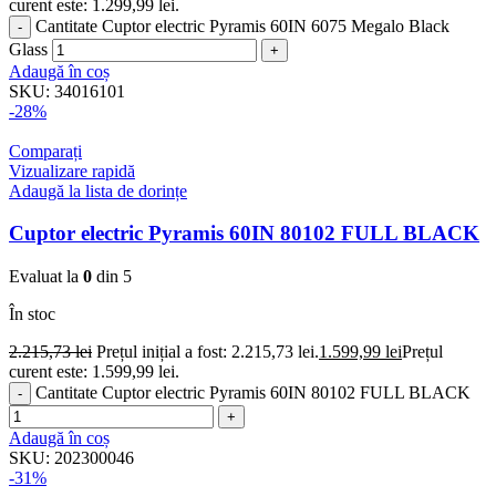
curent este: 1.299,99 lei.
Cantitate Cuptor electric Pyramis 60IN 6075 Megalo Black
Glass
Adaugă în coș
SKU:
34016101
-28%
Comparați
Vizualizare rapidă
Adaugă la lista de dorințe
Cuptor electric Pyramis 60IN 80102 FULL BLACK
Evaluat la
0
din 5
În stoc
2.215,73
lei
Prețul inițial a fost: 2.215,73 lei.
1.599,99
lei
Prețul
curent este: 1.599,99 lei.
Cantitate Cuptor electric Pyramis 60IN 80102 FULL BLACK
Adaugă în coș
SKU:
202300046
-31%