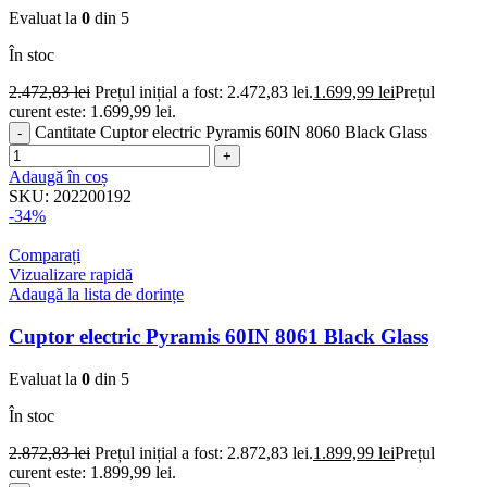
Evaluat la
0
din 5
În stoc
2.472,83
lei
Prețul inițial a fost: 2.472,83 lei.
1.699,99
lei
Prețul
curent este: 1.699,99 lei.
Cantitate Cuptor electric Pyramis 60IN 8060 Black Glass
Adaugă în coș
SKU:
202200192
-34%
Comparați
Vizualizare rapidă
Adaugă la lista de dorințe
Cuptor electric Pyramis 60IN 8061 Black Glass
Evaluat la
0
din 5
În stoc
2.872,83
lei
Prețul inițial a fost: 2.872,83 lei.
1.899,99
lei
Prețul
curent este: 1.899,99 lei.