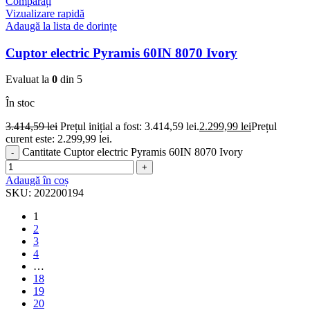
Comparați
Vizualizare rapidă
Adaugă la lista de dorințe
Cuptor electric Pyramis 60IN 8070 Ivory
Evaluat la
0
din 5
În stoc
3.414,59
lei
Prețul inițial a fost: 3.414,59 lei.
2.299,99
lei
Prețul
curent este: 2.299,99 lei.
Cantitate Cuptor electric Pyramis 60IN 8070 Ivory
Adaugă în coș
SKU:
202200194
1
2
3
4
…
18
19
20