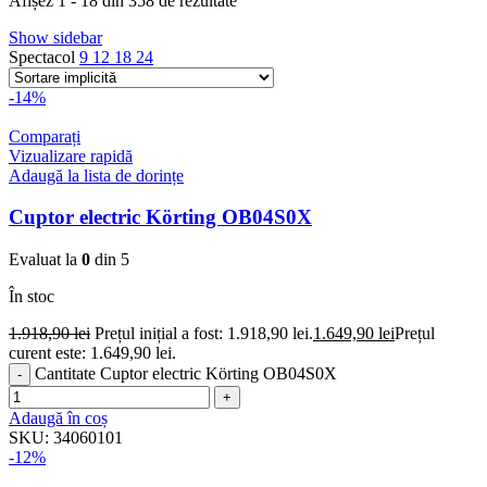
Afișez 1 - 18 din 358 de rezultate
Show sidebar
Spectacol
9
12
18
24
-14%
Comparați
Vizualizare rapidă
Adaugă la lista de dorințe
Cuptor electric Körting OB04S0X
Evaluat la
0
din 5
În stoc
1.918,90
lei
Prețul inițial a fost: 1.918,90 lei.
1.649,90
lei
Prețul
curent este: 1.649,90 lei.
Cantitate Cuptor electric Körting OB04S0X
Adaugă în coș
SKU:
34060101
-12%