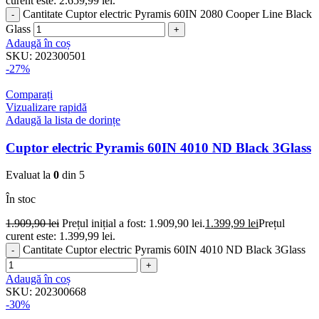
curent este: 2.659,99 lei.
Cantitate Cuptor electric Pyramis 60IN 2080 Cooper Line Black
Glass
Adaugă în coș
SKU:
202300501
-27%
Comparați
Vizualizare rapidă
Adaugă la lista de dorințe
Cuptor electric Pyramis 60IN 4010 ND Black 3Glass
Evaluat la
0
din 5
În stoc
1.909,90
lei
Prețul inițial a fost: 1.909,90 lei.
1.399,99
lei
Prețul
curent este: 1.399,99 lei.
Cantitate Cuptor electric Pyramis 60IN 4010 ND Black 3Glass
Adaugă în coș
SKU:
202300668
-30%