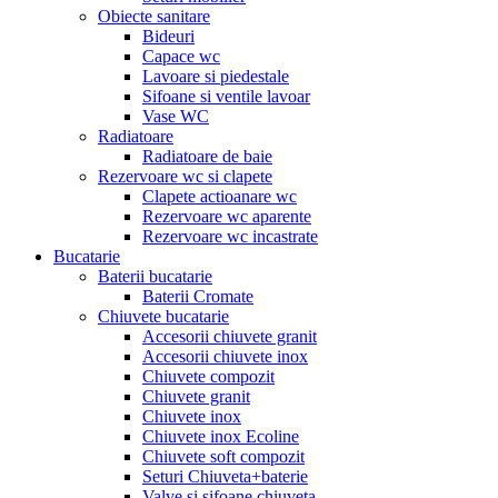
Obiecte sanitare
Bideuri
Capace wc
Lavoare si piedestale
Sifoane si ventile lavoar
Vase WC
Radiatoare
Radiatoare de baie
Rezervoare wc si clapete
Clapete actioanare wc
Rezervoare wc aparente
Rezervoare wc incastrate
Bucatarie
Baterii bucatarie
Baterii Cromate
Chiuvete bucatarie
Accesorii chiuvete granit
Accesorii chiuvete inox
Chiuvete compozit
Chiuvete granit
Chiuvete inox
Chiuvete inox Ecoline
Chiuvete soft compozit
Seturi Chiuveta+baterie
Valve si sifoane chiuveta