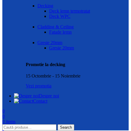
Decking
Deck lemn termotratat
Deck WPC
Cladding & Ceiling
Fatade lemn
Gresie 20mm
Gresie 20mm
Promotie la decking
15 Octombrie - 15 Noiembrie
Vezi promotia
Despre noi
Contact
0
0
0
items
Search