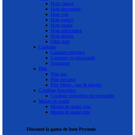
Hote clasice
Hote decorative
Hote colt
Hote rustice
Hote insula
Hote telescopice
Hote design
Filtre hote
Cuptoare
Cuptoare electrice
Cuptoare cu microunde
Aragazuri
Plite
Plite gaz
Plite electrice
Plite Mixte - gaz & electric
Combine frigorifice
Combine frigorifice incorporabile
Masini de spalat
Masini de spalat vase
Masini de spalat rufe
Discount la gama de hote Pyramis