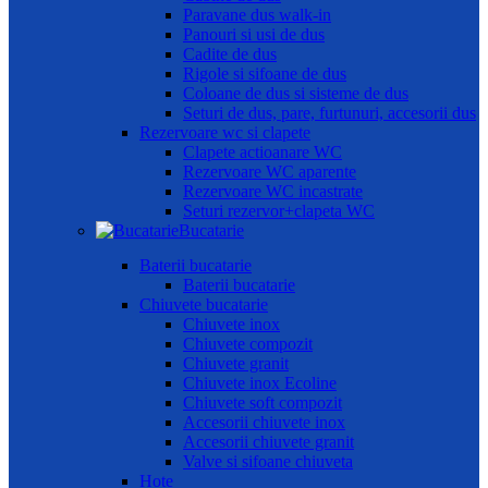
Paravane dus walk-in
Panouri si usi de dus
Cadite de dus
Rigole si sifoane de dus
Coloane de dus si sisteme de dus
Seturi de dus, pare, furtunuri, accesorii dus
Rezervoare wc si clapete
Clapete actioanare WC
Rezervoare WC aparente
Rezervoare WC incastrate
Seturi rezervor+clapeta WC
Bucatarie
Baterii bucatarie
Baterii bucatarie
Chiuvete bucatarie
Chiuvete inox
Chiuvete compozit
Chiuvete granit
Chiuvete inox Ecoline
Chiuvete soft compozit
Accesorii chiuvete inox
Accesorii chiuvete granit
Valve si sifoane chiuveta
Hote