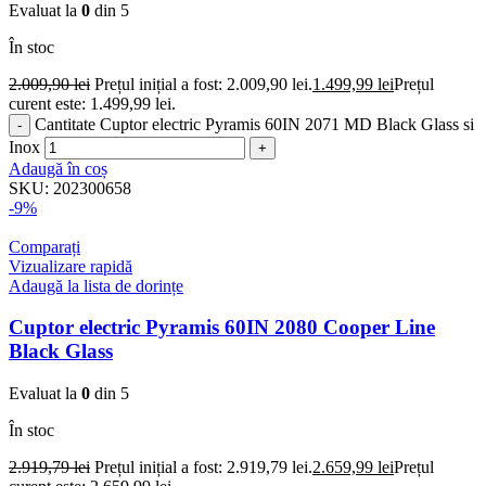
Evaluat la
0
din 5
În stoc
2.009,90
lei
Prețul inițial a fost: 2.009,90 lei.
1.499,99
lei
Prețul
curent este: 1.499,99 lei.
Cantitate Cuptor electric Pyramis 60IN 2071 MD Black Glass si
Inox
Adaugă în coș
SKU:
202300658
-9%
Comparați
Vizualizare rapidă
Adaugă la lista de dorințe
Cuptor electric Pyramis 60IN 2080 Cooper Line
Black Glass
Evaluat la
0
din 5
În stoc
2.919,79
lei
Prețul inițial a fost: 2.919,79 lei.
2.659,99
lei
Prețul