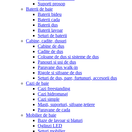
Suporti prosop
Baterii de baie
Baterii bideu
Baterii cada
Baterii dus
Baterii lavoar
Seturi de baterii
Cabine, cadite, dusuri
Cabine de dus
Cadite de dus
Coloane de dus si sisteme de dus
Panouri si usi de dus
Paravane dus walk-in
Rigole si sifoane de dus
Seturi de dus, pare, furtunuri, accesorii dus
Cazi de baie
Cazi freestanding
Cazi hidromasaj
Cazi simple
Masti, suporturi, sifoane,tetiere
Paravane de cada
Mobilier de baie
Baze de lavoar si blaturi
Oglinzi LED
Seturi mobilier