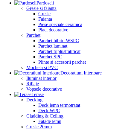
Pardoseli
Gresie si faianta
Gresie
Faianta
Piese speciale ceramica
Placi decorative
Parchet
Parchet hibrid WSPC
Parchet laminat
Parchet triplustratificat
Parchet SPC
Plinte si accesorii parchet
Mocheta si PVC
Decoratiuni Interioare
Iluminat interior
Riflaje
Vopsele decorative
Terase
Decking
Deck lemn termotratat
Deck WPC
Cladding & Ceiling
Fatade lemn
Gresie 20mm