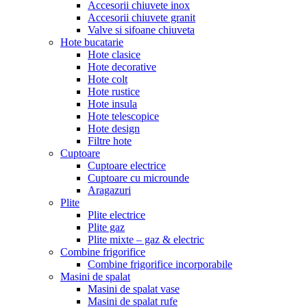
Accesorii chiuvete inox
Accesorii chiuvete granit
Valve si sifoane chiuveta
Hote bucatarie
Hote clasice
Hote decorative
Hote colt
Hote rustice
Hote insula
Hote telescopice
Hote design
Filtre hote
Cuptoare
Cuptoare electrice
Cuptoare cu microunde
Aragazuri
Plite
Plite electrice
Plite gaz
Plite mixte – gaz & electric
Combine frigorifice
Combine frigorifice incorporabile
Masini de spalat
Masini de spalat vase
Masini de spalat rufe