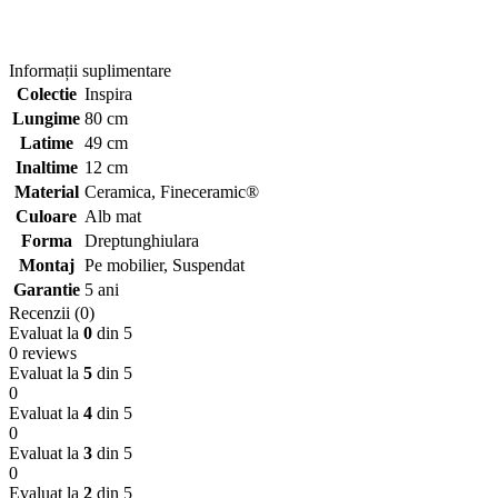
Informații suplimentare
Colectie
Inspira
Lungime
80 cm
Latime
49 cm
Inaltime
12 cm
Material
Ceramica
,
Fineceramic®
Culoare
Alb mat
Forma
Dreptunghiulara
Montaj
Pe mobilier
,
Suspendat
Garantie
5 ani
Recenzii (0)
Evaluat la
0
din 5
0 reviews
Evaluat la
5
din 5
0
Evaluat la
4
din 5
0
Evaluat la
3
din 5
0
Evaluat la
2
din 5