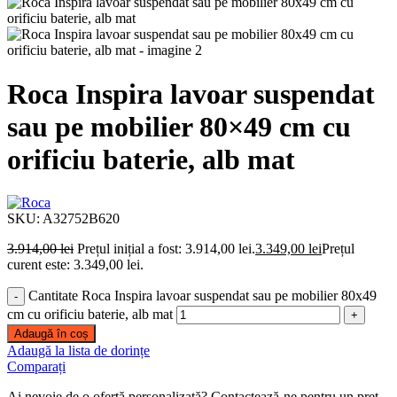
Roca Inspira lavoar suspendat
sau pe mobilier 80×49 cm cu
orificiu baterie, alb mat
SKU:
A32752B620
3.914,00
lei
Prețul inițial a fost: 3.914,00 lei.
3.349,00
lei
Prețul
curent este: 3.349,00 lei.
Cantitate Roca Inspira lavoar suspendat sau pe mobilier 80x49
cm cu orificiu baterie, alb mat
Adaugă în coș
Adaugă la lista de dorințe
Comparați
Ai nevoie de o ofertă personalizată? Contactează-ne pentru un preț