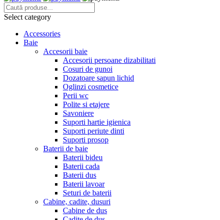
Select category
Accessories
Baie
Accesorii baie
Accesorii persoane dizabilitati
Cosuri de gunoi
Dozatoare sapun lichid
Oglinzi cosmetice
Perii wc
Polite si etajere
Savoniere
Suporti hartie igienica
Suporti periute dinti
Suporti prosop
Baterii de baie
Baterii bideu
Baterii cada
Baterii dus
Baterii lavoar
Seturi de baterii
Cabine, cadite, dusuri
Cabine de dus
Cadite de dus