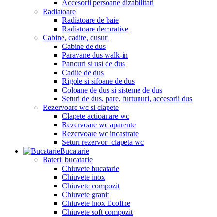
Accesorii persoane dizabilitati
Radiatoare
Radiatoare de baie
Radiatoare decorative
Cabine, cadite, dusuri
Cabine de dus
Paravane dus walk-in
Panouri si usi de dus
Cadite de dus
Rigole si sifoane de dus
Coloane de dus si sisteme de dus
Seturi de dus, pare, furtunuri, accesorii dus
Rezervoare wc si clapete
Clapete actioanare wc
Rezervoare wc aparente
Rezervoare wc incastrate
Seturi rezervor+clapeta wc
Bucatarie
Baterii bucatarie
Chiuvete bucatarie
Chiuvete inox
Chiuvete compozit
Chiuvete granit
Chiuvete inox Ecoline
Chiuvete soft compozit