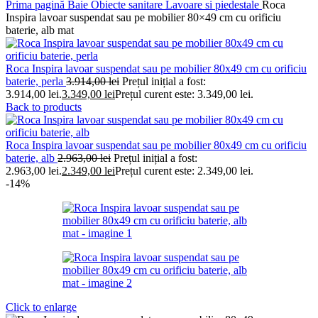
Prima pagină
Baie
Obiecte sanitare
Lavoare si piedestale
Roca
Inspira lavoar suspendat sau pe mobilier 80×49 cm cu orificiu
baterie, alb mat
Roca Inspira lavoar suspendat sau pe mobilier 80x49 cm cu orificiu
baterie, perla
3.914,00
lei
Prețul inițial a fost:
3.914,00 lei.
3.349,00
lei
Prețul curent este: 3.349,00 lei.
Back to products
Roca Inspira lavoar suspendat sau pe mobilier 80x49 cm cu orificiu
baterie, alb
2.963,00
lei
Prețul inițial a fost:
2.963,00 lei.
2.349,00
lei
Prețul curent este: 2.349,00 lei.
-14%
Click to enlarge