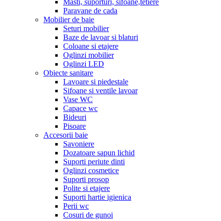
Masti, suporturi, sifoane,tetiere
Paravane de cada
Mobilier de baie
Seturi mobilier
Baze de lavoar si blaturi
Coloane si etajere
Oglinzi mobilier
Oglinzi LED
Obiecte sanitare
Lavoare si piedestale
Sifoane si ventile lavoar
Vase WC
Capace wc
Bideuri
Pisoare
Accesorii baie
Savoniere
Dozatoare sapun lichid
Suporti periute dinti
Oglinzi cosmetice
Suporti prosop
Polite si etajere
Suporti hartie igienica
Perii wc
Cosuri de gunoi