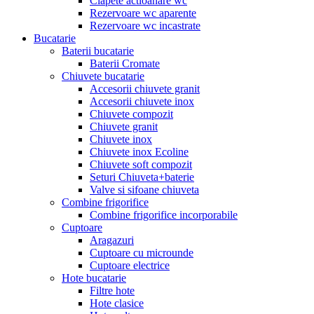
Clapete actioanare wc
Rezervoare wc aparente
Rezervoare wc incastrate
Bucatarie
Baterii bucatarie
Baterii Cromate
Chiuvete bucatarie
Accesorii chiuvete granit
Accesorii chiuvete inox
Chiuvete compozit
Chiuvete granit
Chiuvete inox
Chiuvete inox Ecoline
Chiuvete soft compozit
Seturi Chiuveta+baterie
Valve si sifoane chiuveta
Combine frigorifice
Combine frigorifice incorporabile
Cuptoare
Aragazuri
Cuptoare cu microunde
Cuptoare electrice
Hote bucatarie
Filtre hote
Hote clasice