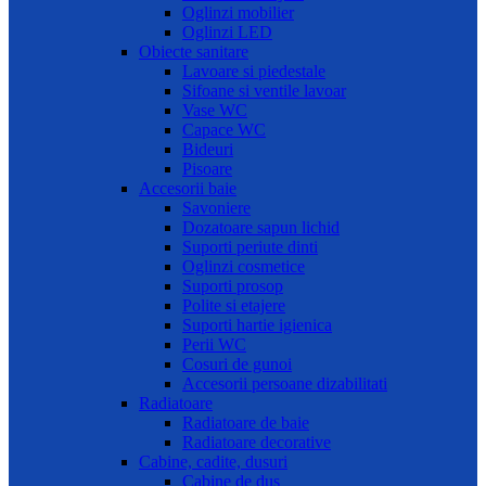
Oglinzi mobilier
Oglinzi LED
Obiecte sanitare
Lavoare si piedestale
Sifoane si ventile lavoar
Vase WC
Capace WC
Bideuri
Pisoare
Accesorii baie
Savoniere
Dozatoare sapun lichid
Suporti periute dinti
Oglinzi cosmetice
Suporti prosop
Polite si etajere
Suporti hartie igienica
Perii WC
Cosuri de gunoi
Accesorii persoane dizabilitati
Radiatoare
Radiatoare de baie
Radiatoare decorative
Cabine, cadite, dusuri
Cabine de dus