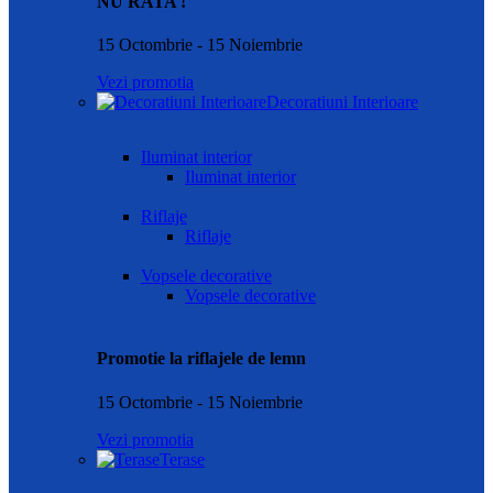
NU RATA !
15 Octombrie - 15 Noiembrie
Vezi promotia
Decoratiuni Interioare
Iluminat interior
Iluminat interior
Riflaje
Riflaje
Vopsele decorative
Vopsele decorative
Promotie la riflajele de lemn
15 Octombrie - 15 Noiembrie
Vezi promotia
Terase