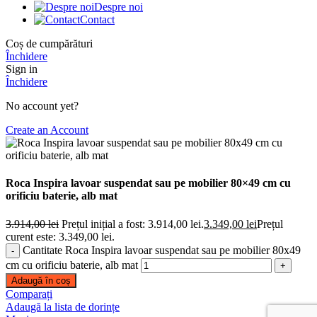
Despre noi
Contact
Coș de cumpărături
Închidere
Sign in
Închidere
No account yet?
Create an Account
Roca Inspira lavoar suspendat sau pe mobilier 80×49 cm cu
orificiu baterie, alb mat
3.914,00
lei
Prețul inițial a fost: 3.914,00 lei.
3.349,00
lei
Prețul
curent este: 3.349,00 lei.
Cantitate Roca Inspira lavoar suspendat sau pe mobilier 80x49
cm cu orificiu baterie, alb mat
Adaugă în coș
Comparați
Adaugă la lista de dorințe