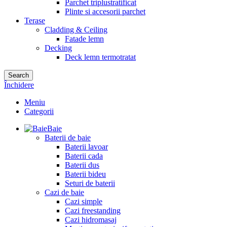
Parchet triplustratificat
Plinte si accesorii parchet
Terase
Cladding & Ceiling
Fatade lemn
Decking
Deck lemn termotratat
Search
Închidere
Meniu
Categorii
Baie
Baterii de baie
Baterii lavoar
Baterii cada
Baterii dus
Baterii bideu
Seturi de baterii
Cazi de baie
Cazi simple
Cazi freestanding
Cazi hidromasaj