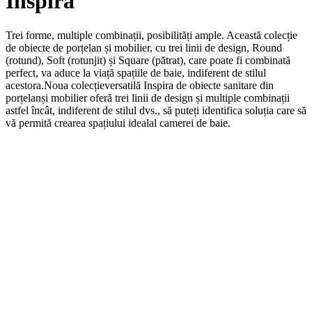
Inspira
Trei forme, multiple combinații, posibilități ample. Această colecție
de obiecte de porțelan și mobilier, cu trei linii de design, Round
(rotund), Soft (rotunjit) și Square (pătrat), care poate fi combinată
perfect, va aduce la viață spațiile de baie, indiferent de stilul
acestora.Noua colecțieversatilă Inspira de obiecte sanitare din
porțelanși mobilier oferă trei linii de design și multiple combinații
astfel încât, indiferent de stilul dvs., să puteți identifica soluția care să
vă permită crearea spațiului idealal camerei de baie.