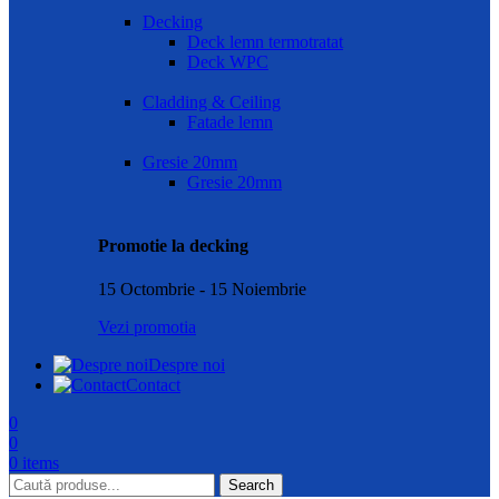
Decking
Deck lemn termotratat
Deck WPC
Cladding & Ceiling
Fatade lemn
Gresie 20mm
Gresie 20mm
Promotie la decking
15 Octombrie - 15 Noiembrie
Vezi promotia
Despre noi
Contact
0
0
0
items
Search