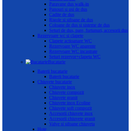
Paravane dus walk-in
Panouri si usi de dus
Cadite de dus
Rigole si sifoane de dus
Coloane de dus si sisteme de dus
Seturi de dus, pare, furtunuri, accesorii dus
Rezervoare wc si clapete
Clapete actioanare WC
Rezervoare WC aparente
Rezervoare WC incastrate
Seturi rezervor+clapeta WC
Bucatarie
Baterii bucatarie
Baterii bucatarie
Chiuvete bucatarie
Chiuvete inox
Chiuvete compozit
Chiuvete granit
Chiuvete inox Ecoline
Chiuvete soft compozit
Accesorii chiuvete inox
Accesorii chiuvete granit
Valve si sifoane chiuveta
Hote