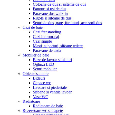
Coloane de dus si sisteme de dus
Panouri si usi de dus
Paravane dus walk-in
Rigole si sifoane de dus
Seturi de dus, pare, furtunuri, accesorii dus
Cazi de baie
Cazi freestanding
Cazi hidromasaj
Cazi simple
Masti, suporturi, sifoane,tetiere
Paravane de cada
Mobilier de baie
Baze de lavoar si blaturi
Oglinzi LED
Seturi mobilier
Obiecte sanitare
Bideuri
Capace wc
Lavoare si piedestale
Sifoane si ventile lavoar
Vase WC
Radiatoare
Radiatoare de baie
Rezervoare wc si clapete