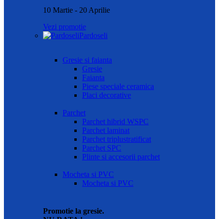
10 Martie - 20 Aprilie
Vezi promotie
Pardoseli
Gresie si faianta
Gresie
Faianta
Piese speciale ceramica
Placi decorative
Parchet
Parchet hibrid WSPC
Parchet laminat
Parchet triplustratificat
Parchet SPC
Plinte si accesorii parchet
Mocheta si PVC
Mocheta si PVC
Promotie la gresie.