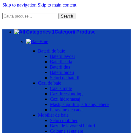
Skip to navigation
Skip to main content
Search
Categorii Produse
Baie
Baterii de baie
Baterii lavoar
Baterii cada
Baterii dus
Baterii bideu
Seturi de baterii
Cazi de baie
Cazi simple
Cazi freestanding
Cazi hidromasaj
Masti, suporturi, sifoane, tetiere
Paravane de cada
Mobilier de baie
Seturi mobilier
Baze de lavoar si blaturi
Coloane si etajere