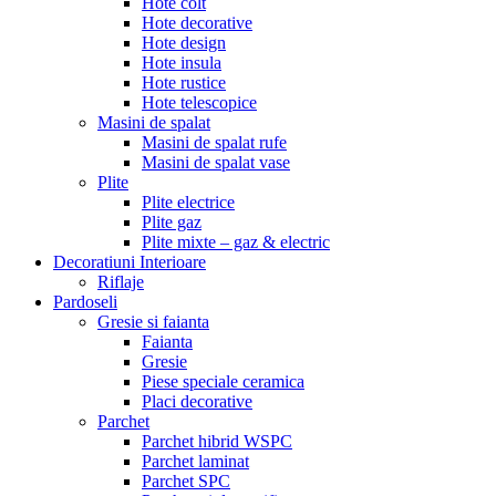
Hote colt
Hote decorative
Hote design
Hote insula
Hote rustice
Hote telescopice
Masini de spalat
Masini de spalat rufe
Masini de spalat vase
Plite
Plite electrice
Plite gaz
Plite mixte – gaz & electric
Decoratiuni Interioare
Riflaje
Pardoseli
Gresie si faianta
Faianta
Gresie
Piese speciale ceramica
Placi decorative
Parchet
Parchet hibrid WSPC
Parchet laminat
Parchet SPC