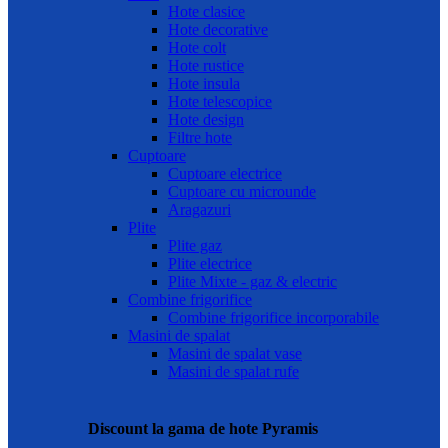
Hote clasice
Hote decorative
Hote colt
Hote rustice
Hote insula
Hote telescopice
Hote design
Filtre hote
Cuptoare
Cuptoare electrice
Cuptoare cu microunde
Aragazuri
Plite
Plite gaz
Plite electrice
Plite Mixte - gaz & electric
Combine frigorifice
Combine frigorifice incorporabile
Masini de spalat
Masini de spalat vase
Masini de spalat rufe
Discount la gama de hote Pyramis