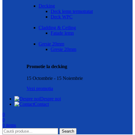
Decking
Deck lemn termotratat
Deck WPC
Cladding & Ceiling
Fatade lemn
Gresie 20mm
Gresie 20mm
Promotie la decking
15 Octombrie - 15 Noiembrie
Vezi promotia
Despre noi
Contact
0
0
0
items
Search