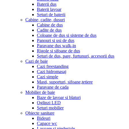
Baterii dus
Baterii lavoar
Seturi de baterii
Cabine, cadite, dusuri
Cabine de dus
Cadite de dus
Coloane de dus si sisteme de dus
Panouri si usi de dus
Paravane dus walk-in
Rigole si sifoane de dus
Seturi de dus, pare, furtunuri, accesorii dus
Cazi de baie
Cazi freestanding
Cazi hidromasaj
Cazi simple
Masti, suporturi, sifoane,tetiere
Paravane de cada
Mobilier de baie
Baze de lavoar si blaturi
Oglinzi LED
Seturi mobilier
Obiecte sanitare
Bideuri
Capace wc
Lavoare si piedestale