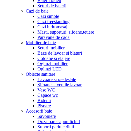
Baterii bideu
Seturi de baterii
Cazi de baie
Cazi simple
Cazi freestanding
Cazi hidromasaj
Masti, suporturi, sifoane,tetiere
Paravane de cada
Mobilier de baie
Seturi mobilier
Baze de lavoar si blaturi
Coloane si etajere
Oglinzi mobilier
Oglinzi LED
Obiecte sanitare
Lavoare si piedestale
Sifoane si ventile lavoar
Vase WC
Capace wc
Bideuri
Pisoare
Accesorii baie
Savoniere
Dozatoare sapun lichid
Suporti periute dinti