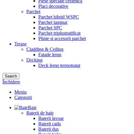
Piese speciale ceramica
Placi decorative
Parchet
Parchet hibrid WSPC
Parchet laminat
Parchet SPC
Parchet triplustratificat
Plinte si accesorii parchet
Terase
Cladding & Ceiling
Fatade lemn
Decking
Deck lemn termotratat
Search
Închidere
Meniu
Categorii
Baie
Baterii de baie
Baterii lavoar
Baterii cada
Baterii dus