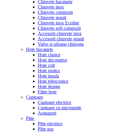
Chiuvete bucatarie
Chiuvete inox
Chiuvete compozit
Chiuvete granit
Chiuvete inox Ecoline
Chiuvete soft compozit
Accesorii chiuvete inox
Accesorii chiuvete granit
Valve si sifoane chiuveta
Hote bucatarie
Hote clasice
Hote decorative
Hote colt
Hote rustice
Hote insula
Hote telescopice
Hote design
Filtre hote
Cuptoare
Cuptoare electrice
Cuptoare cu microunde
Aragazuri
Plite
Plite electrice
Plite gaz