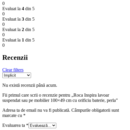
0
Evaluat la
4
din 5
0
Evaluat la
3
din 5
0
Evaluat la
2
din 5
0
Evaluat la
1
din 5
0
Recenzii
Clear filters
Nu există recenzii până acum.
Fii primul care scrii o recenzie pentru „Roca Inspira lavoar
suspendat sau pe mobilier 100×49 cm cu orificiu baterie, perla”
Adresa ta de email nu va fi publicată.
Câmpurile obligatorii sunt
marcate cu
*
Evaluarea ta
*