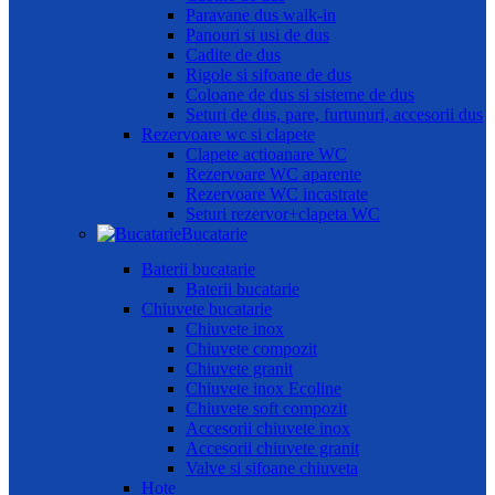
Paravane dus walk-in
Panouri si usi de dus
Cadite de dus
Rigole si sifoane de dus
Coloane de dus si sisteme de dus
Seturi de dus, pare, furtunuri, accesorii dus
Rezervoare wc si clapete
Clapete actioanare WC
Rezervoare WC aparente
Rezervoare WC incastrate
Seturi rezervor+clapeta WC
Bucatarie
Baterii bucatarie
Baterii bucatarie
Chiuvete bucatarie
Chiuvete inox
Chiuvete compozit
Chiuvete granit
Chiuvete inox Ecoline
Chiuvete soft compozit
Accesorii chiuvete inox
Accesorii chiuvete granit
Valve si sifoane chiuveta
Hote