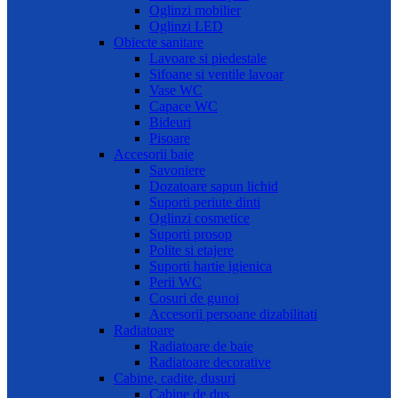
Oglinzi mobilier
Oglinzi LED
Obiecte sanitare
Lavoare si piedestale
Sifoane si ventile lavoar
Vase WC
Capace WC
Bideuri
Pisoare
Accesorii baie
Savoniere
Dozatoare sapun lichid
Suporti periute dinti
Oglinzi cosmetice
Suporti prosop
Polite si etajere
Suporti hartie igienica
Perii WC
Cosuri de gunoi
Accesorii persoane dizabilitati
Radiatoare
Radiatoare de baie
Radiatoare decorative
Cabine, cadite, dusuri
Cabine de dus