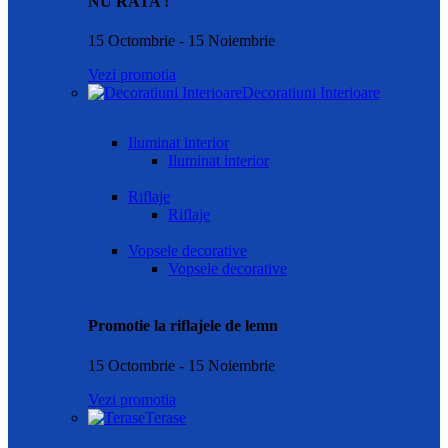
NU RATA !
15 Octombrie - 15 Noiembrie
Vezi promotia
Decoratiuni Interioare
Iluminat interior
Iluminat interior
Riflaje
Riflaje
Vopsele decorative
Vopsele decorative
Promotie la riflajele de lemn
15 Octombrie - 15 Noiembrie
Vezi promotia
Terase