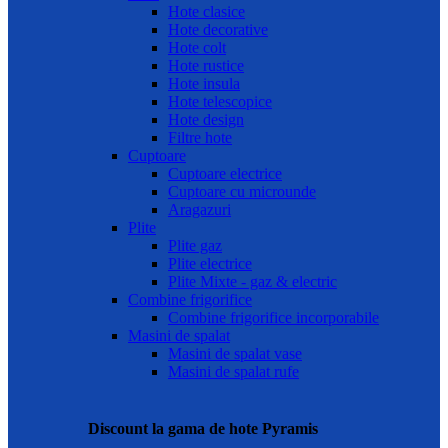
Hote clasice
Hote decorative
Hote colt
Hote rustice
Hote insula
Hote telescopice
Hote design
Filtre hote
Cuptoare
Cuptoare electrice
Cuptoare cu microunde
Aragazuri
Plite
Plite gaz
Plite electrice
Plite Mixte - gaz & electric
Combine frigorifice
Combine frigorifice incorporabile
Masini de spalat
Masini de spalat vase
Masini de spalat rufe
Discount la gama de hote Pyramis