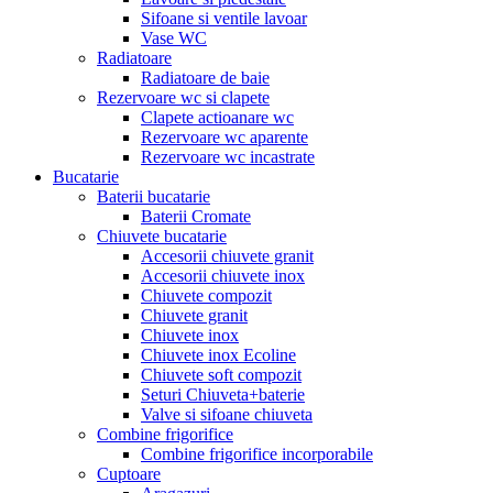
Sifoane si ventile lavoar
Vase WC
Radiatoare
Radiatoare de baie
Rezervoare wc si clapete
Clapete actioanare wc
Rezervoare wc aparente
Rezervoare wc incastrate
Bucatarie
Baterii bucatarie
Baterii Cromate
Chiuvete bucatarie
Accesorii chiuvete granit
Accesorii chiuvete inox
Chiuvete compozit
Chiuvete granit
Chiuvete inox
Chiuvete inox Ecoline
Chiuvete soft compozit
Seturi Chiuveta+baterie
Valve si sifoane chiuveta
Combine frigorifice
Combine frigorifice incorporabile
Cuptoare