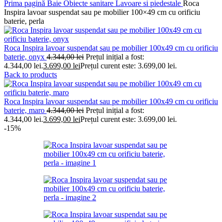
Prima pagină
Baie
Obiecte sanitare
Lavoare si piedestale
Roca
Inspira lavoar suspendat sau pe mobilier 100×49 cm cu orificiu
baterie, perla
Roca Inspira lavoar suspendat sau pe mobilier 100x49 cm cu orificiu
baterie, onyx
4.344,00
lei
Prețul inițial a fost:
4.344,00 lei.
3.699,00
lei
Prețul curent este: 3.699,00 lei.
Back to products
Roca Inspira lavoar suspendat sau pe mobilier 100x49 cm cu orificiu
baterie, maro
4.344,00
lei
Prețul inițial a fost:
4.344,00 lei.
3.699,00
lei
Prețul curent este: 3.699,00 lei.
-15%