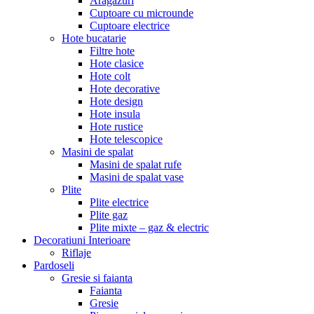
Aragazuri
Cuptoare cu microunde
Cuptoare electrice
Hote bucatarie
Filtre hote
Hote clasice
Hote colt
Hote decorative
Hote design
Hote insula
Hote rustice
Hote telescopice
Masini de spalat
Masini de spalat rufe
Masini de spalat vase
Plite
Plite electrice
Plite gaz
Plite mixte – gaz & electric
Decoratiuni Interioare
Riflaje
Pardoseli
Gresie si faianta
Faianta
Gresie