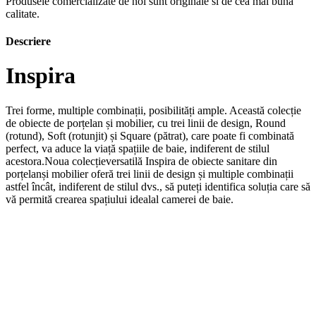
Produsele comercializate de noi sunt originale si de cea mai buna
calitate.
Descriere
Inspira
Trei forme, multiple combinații, posibilități ample. Această colecție
de obiecte de porțelan și mobilier, cu trei linii de design, Round
(rotund), Soft (rotunjit) și Square (pătrat), care poate fi combinată
perfect, va aduce la viață spațiile de baie, indiferent de stilul
acestora.Noua colecțieversatilă Inspira de obiecte sanitare din
porțelanși mobilier oferă trei linii de design și multiple combinații
astfel încât, indiferent de stilul dvs., să puteți identifica soluția care să
vă permită crearea spațiului idealal camerei de baie.