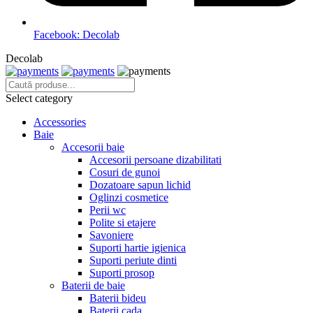
Facebook: Decolab
Decolab
Select category
Accessories
Baie
Accesorii baie
Accesorii persoane dizabilitati
Cosuri de gunoi
Dozatoare sapun lichid
Oglinzi cosmetice
Perii wc
Polite si etajere
Savoniere
Suporti hartie igienica
Suporti periute dinti
Suporti prosop
Baterii de baie
Baterii bideu
Baterii cada