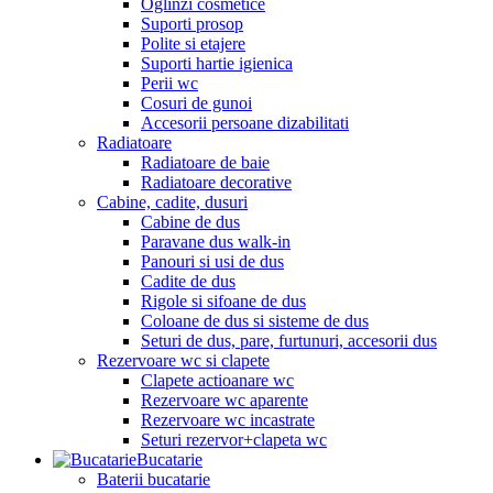
Oglinzi cosmetice
Suporti prosop
Polite si etajere
Suporti hartie igienica
Perii wc
Cosuri de gunoi
Accesorii persoane dizabilitati
Radiatoare
Radiatoare de baie
Radiatoare decorative
Cabine, cadite, dusuri
Cabine de dus
Paravane dus walk-in
Panouri si usi de dus
Cadite de dus
Rigole si sifoane de dus
Coloane de dus si sisteme de dus
Seturi de dus, pare, furtunuri, accesorii dus
Rezervoare wc si clapete
Clapete actioanare wc
Rezervoare wc aparente
Rezervoare wc incastrate
Seturi rezervor+clapeta wc
Bucatarie
Baterii bucatarie