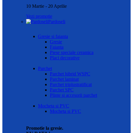
10 Martie - 20 Aprilie
Vezi promotie
Pardoseli
Gresie si faianta
Gresie
Faianta
Piese speciale ceramica
Placi decorative
Parchet
Parchet hibrid WSPC
Parchet laminat
Parchet triplustratificat
Parchet SPC
Plinte si accesorii parchet
Mocheta si PVC
Mocheta si PVC
Promotie la gresie.