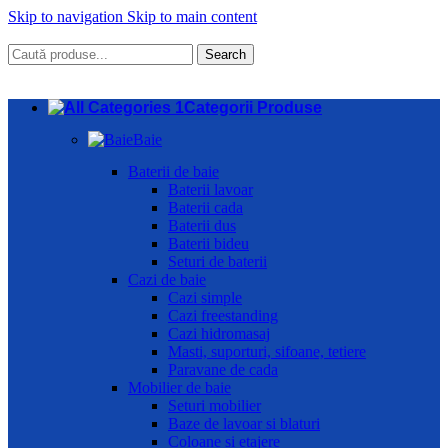
Skip to navigation
Skip to main content
Search
Categorii Produse
Baie
Baterii de baie
Baterii lavoar
Baterii cada
Baterii dus
Baterii bideu
Seturi de baterii
Cazi de baie
Cazi simple
Cazi freestanding
Cazi hidromasaj
Masti, suporturi, sifoane, tetiere
Paravane de cada
Mobilier de baie
Seturi mobilier
Baze de lavoar si blaturi
Coloane si etajere