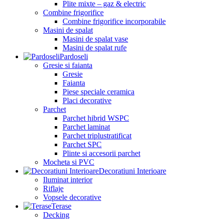
Plite mixte – gaz & electric
Combine frigorifice
Combine frigorifice incorporabile
Masini de spalat
Masini de spalat vase
Masini de spalat rufe
Pardoseli
Gresie si faianta
Gresie
Faianta
Piese speciale ceramica
Placi decorative
Parchet
Parchet hibrid WSPC
Parchet laminat
Parchet triplustratificat
Parchet SPC
Plinte si accesorii parchet
Mocheta si PVC
Decoratiuni Interioare
Iluminat interior
Riflaje
Vopsele decorative
Terase
Decking