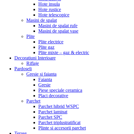
Hote insula
Hote rustice
Hote telescopice
Masini de spalat
Masini de spalat rufe
Masini de spalat vase
Plite
Plite electrice
Plite gaz
Plite mixte – gaz & electric
Decoratiuni Interioare
Riflaje
Pardoseli
Gresie si faianta
Faianta
Gresie
Piese speciale ceramica
Placi decorative
Parchet
Parchet hibrid WSPC
Parchet laminat
Parchet SPC
Parchet triplustratificat
Plinte si accesorii parchet
Terase