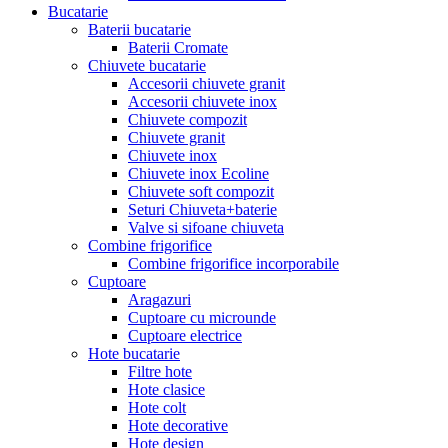
Bucatarie
Baterii bucatarie
Baterii Cromate
Chiuvete bucatarie
Accesorii chiuvete granit
Accesorii chiuvete inox
Chiuvete compozit
Chiuvete granit
Chiuvete inox
Chiuvete inox Ecoline
Chiuvete soft compozit
Seturi Chiuveta+baterie
Valve si sifoane chiuveta
Combine frigorifice
Combine frigorifice incorporabile
Cuptoare
Aragazuri
Cuptoare cu microunde
Cuptoare electrice
Hote bucatarie
Filtre hote
Hote clasice
Hote colt
Hote decorative
Hote design