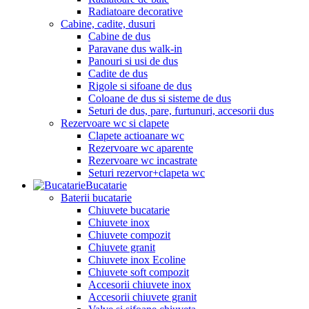
Radiatoare decorative
Cabine, cadite, dusuri
Cabine de dus
Paravane dus walk-in
Panouri si usi de dus
Cadite de dus
Rigole si sifoane de dus
Coloane de dus si sisteme de dus
Seturi de dus, pare, furtunuri, accesorii dus
Rezervoare wc si clapete
Clapete actioanare wc
Rezervoare wc aparente
Rezervoare wc incastrate
Seturi rezervor+clapeta wc
Bucatarie
Baterii bucatarie
Chiuvete bucatarie
Chiuvete inox
Chiuvete compozit
Chiuvete granit
Chiuvete inox Ecoline
Chiuvete soft compozit
Accesorii chiuvete inox
Accesorii chiuvete granit