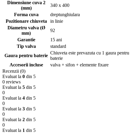
Dimensiune cuva 2
340 x 400
(mm)
Forma cuva
dreptunghiulara
Pozitionare chiuveta
in linie
Diametru valva (Ø
92
mm)
Garantie
15 ani
Tip valva
standard
Chiuveta este prevazuta cu 1 gaura pentru
Gaura pentru baterie
baterie
Accesorii incluse
valva + sifon + elemente fixare
Recenzii (0)
Evaluat la
0
din 5
0 reviews
Evaluat la
5
din 5
0
Evaluat la
4
din 5
0
Evaluat la
3
din 5
0
Evaluat la
2
din 5
0
Evaluat la
1
din 5