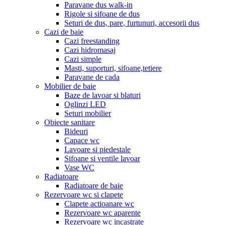
Paravane dus walk-in
Rigole si sifoane de dus
Seturi de dus, pare, furtunuri, accesorii dus
Cazi de baie
Cazi freestanding
Cazi hidromasaj
Cazi simple
Masti, suporturi, sifoane,tetiere
Paravane de cada
Mobilier de baie
Baze de lavoar si blaturi
Oglinzi LED
Seturi mobilier
Obiecte sanitare
Bideuri
Capace wc
Lavoare si piedestale
Sifoane si ventile lavoar
Vase WC
Radiatoare
Radiatoare de baie
Rezervoare wc si clapete
Clapete actioanare wc
Rezervoare wc aparente
Rezervoare wc incastrate