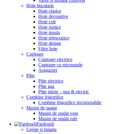
Valve si sifoane chiuveta
Hote bucatarie
Hote clasice
Hote decorative
Hote colt
Hote rustice
Hote insula
Hote telescopice
Hote design
Filtre hote
Cuptoare
Cuptoare electrice
Cuptoare cu microunde
Aragazuri
Plite
Plite electrice
Plite gaz
Plite mixte – gaz & electric
Combine frigorifice
Combine frigorifice incorporabile
Masini de spalat
Masini de spalat vase
Masini de spalat rufe
Pardoseli
Gresie si faianta