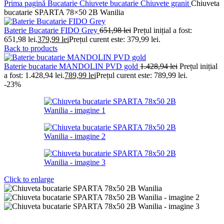
Prima pagină
Bucatarie
Chiuvete bucatarie
Chiuvete granit
Chiuveta
bucatarie SPARTA 78×50 2B Wanilia
Baterie Bucatarie FIDO Grey
651,98
lei
Prețul inițial a fost:
651,98 lei.
379,99
lei
Prețul curent este: 379,99 lei.
Back to products
Baterie bucatarie MANDOLIN PVD gold
1.428,94
lei
Prețul inițial
a fost: 1.428,94 lei.
789,99
lei
Prețul curent este: 789,99 lei.
-23%
Click to enlarge