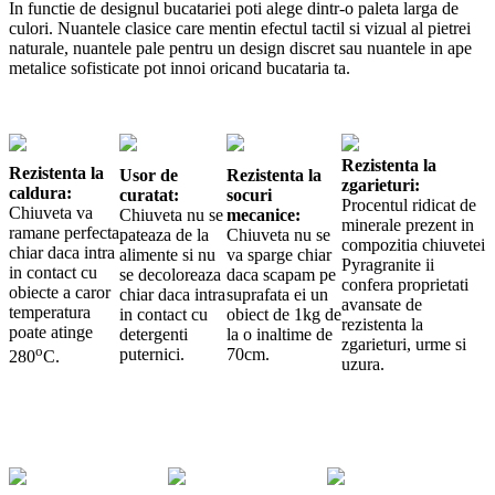
In functie de designul bucatariei poti alege dintr-o paleta larga de
culori. Nuantele clasice care mentin efectul tactil si vizual al pietrei
naturale, nuantele pale pentru un design discret sau nuantele in ape
metalice sofisticate pot innoi oricand bucataria ta.
Rezistenta la
Rezistenta la
Usor de
Rezistenta la
zgarieturi:
caldura:
curatat:
socuri
Procentul ridicat de
Chiuveta va
Chiuveta nu se
mecanice:
minerale prezent in
ramane perfecta
pateaza de la
Chiuveta nu se
compozitia chiuvetei
chiar daca intra
alimente si nu
va sparge chiar
Pyragranite ii
in contact cu
se decoloreaza
daca scapam pe
confera proprietati
obiecte a caror
chiar daca intra
suprafata ei un
avansate de
temperatura
in contact cu
obiect de 1kg de
rezistenta la
poate atinge
detergenti
la o inaltime de
zgarieturi, urme si
o
puternici.
70cm.
280
C.
uzura.