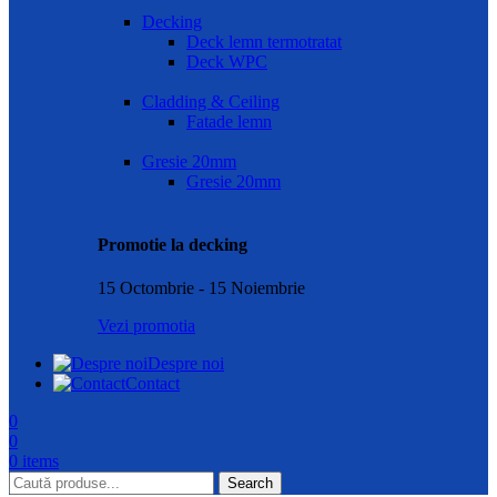
Decking
Deck lemn termotratat
Deck WPC
Cladding & Ceiling
Fatade lemn
Gresie 20mm
Gresie 20mm
Promotie la decking
15 Octombrie - 15 Noiembrie
Vezi promotia
Despre noi
Contact
0
0
0
items
Search