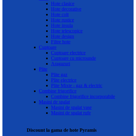
Hote clasice
Hote decorative
Hote colt
Hote rustice
Hote insula
Hote telescopice
Hote design
Filtre hote
Cuptoare
Cuptoare electrice
Cuptoare cu microunde
Aragazuri
Plite
Plite gaz
Plite electrice
Plite Mixte - gaz & electric
Combine frigorifice
Combine frigorifice incorporabile
Masini de spalat
Masini de spalat vase
Masini de spalat rufe
Discount la gama de hote Pyramis