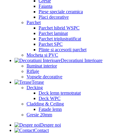
Gresie
Faianta
Piese speciale ceramica
Placi decorative
Parchet
Parchet hibrid WSPC
Parchet laminat
Parchet triplustratificat
Parchet SPC
Plinte si accesorii parchet
Mocheta si PVC
Decoratiuni Interioare
Iluminat interior
Riflaje
Vopsele decorative
Terase
Decking
Deck lemn termotratat
Deck WPC
Cladding & Ceiling
Fatade lemn
Gresie 20mm
Despre noi
Contact