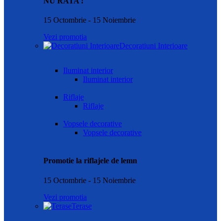
NU RATA !
15 Octombrie - 15 Noiembrie
Vezi promotia
Decoratiuni Interioare
Iluminat interior
Iluminat interior
Riflaje
Riflaje
Vopsele decorative
Vopsele decorative
Promotie la riflajele de lemn
15 Octombrie - 15 Noiembrie
Vezi promotia
Terase