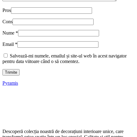
Pros
Cons
Nume
*
Email
*
Salvează-mi numele, emailul și site-ul web în acest navigator
pentru data viitoare când o să comentez.
Pyramis
Descoperă colecția noastră de decorațiuni interioare unice, care
transformă orice spațiu într-un loc special. Calitate și stil pentru