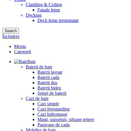
Cladding & Ceiling
Fatade lemn
Decking
Deck lemn termotratat
Search
Închidere
Meniu
Categorii
Baie
Baterii de baie
Baterii lavoar
Baterii cada
Baterii dus
Baterii bideu
Seturi de baterii
Cazi de baie
Cazi simple
Cazi freestanding
Cazi hidromasaj
Masti, suporturi, sifoane,tetiere
Paravane de cada
Mobilier de baie