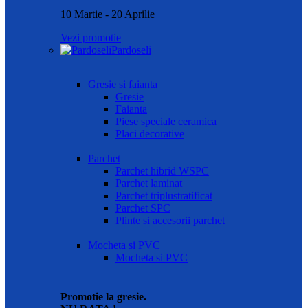
10 Martie - 20 Aprilie
Vezi promotie
Pardoseli
Gresie si faianta
Gresie
Faianta
Piese speciale ceramica
Placi decorative
Parchet
Parchet hibrid WSPC
Parchet laminat
Parchet triplustratificat
Parchet SPC
Plinte si accesorii parchet
Mocheta si PVC
Mocheta si PVC
Promotie la gresie.