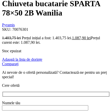
Chiuveta bucatarie SPARTA
78×50 2B Wanilia
Pyramis
SKU:
70076301
1.403,75
lei
Prețul inițial a fost: 1.403,75 lei.
1.087,90
lei
Prețul
curent este: 1.087,90 lei.
Stoc epuizat
Adaugă la lista de dorințe
Comparați
Ai nevoie de o ofertă personalizată? Contactează-ne pentru un preț
special!
Cere ofertă
Numele tău