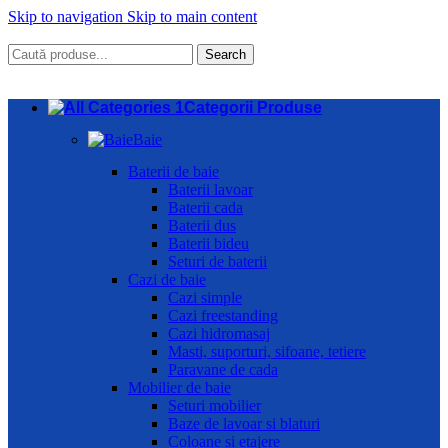
Skip to navigation
Skip to main content
Search
Categorii Produse
Baie
Baterii de baie
Baterii lavoar
Baterii cada
Baterii dus
Baterii bideu
Seturi de baterii
Cazi de baie
Cazi simple
Cazi freestanding
Cazi hidromasaj
Masti, suporturi, sifoane, tetiere
Paravane de cada
Mobilier de baie
Seturi mobilier
Baze de lavoar si blaturi
Coloane si etajere