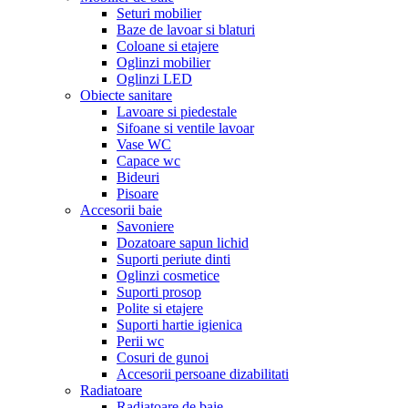
Seturi mobilier
Baze de lavoar si blaturi
Coloane si etajere
Oglinzi mobilier
Oglinzi LED
Obiecte sanitare
Lavoare si piedestale
Sifoane si ventile lavoar
Vase WC
Capace wc
Bideuri
Pisoare
Accesorii baie
Savoniere
Dozatoare sapun lichid
Suporti periute dinti
Oglinzi cosmetice
Suporti prosop
Polite si etajere
Suporti hartie igienica
Perii wc
Cosuri de gunoi
Accesorii persoane dizabilitati
Radiatoare
Radiatoare de baie