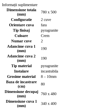
Informații suplimentare
Dimensiune totala
780 x 500
(mm)
Configuratie
2 cuve
Orientare cuva
fara
Tip finisaj
pyragranite
Culoare
Crem
Numar cuve
2
Adancime cuva 1
190
(mm)
Adancime cuva 2
190
(mm)
Tip material
pyragranite
Instalare
incastrabila
Grosime material
8 – 10mm
Baza de incastrare
80
(cm)
Dimensiune decupaj
760 x 480
(mm)
Dimensiune cuva 1
340 x 400
(mm)