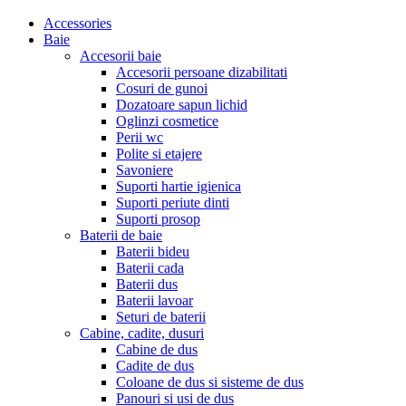
Accessories
Baie
Accesorii baie
Accesorii persoane dizabilitati
Cosuri de gunoi
Dozatoare sapun lichid
Oglinzi cosmetice
Perii wc
Polite si etajere
Savoniere
Suporti hartie igienica
Suporti periute dinti
Suporti prosop
Baterii de baie
Baterii bideu
Baterii cada
Baterii dus
Baterii lavoar
Seturi de baterii
Cabine, cadite, dusuri
Cabine de dus
Cadite de dus
Coloane de dus si sisteme de dus
Panouri si usi de dus