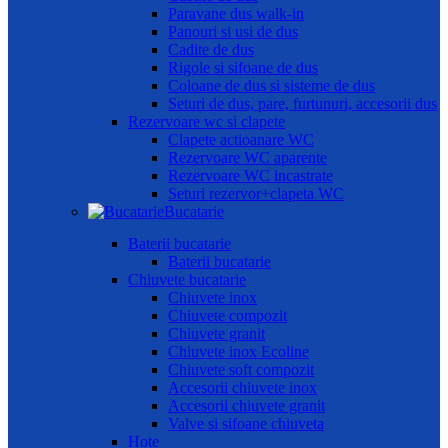
Paravane dus walk-in
Panouri si usi de dus
Cadite de dus
Rigole si sifoane de dus
Coloane de dus si sisteme de dus
Seturi de dus, pare, furtunuri, accesorii dus
Rezervoare wc si clapete
Clapete actioanare WC
Rezervoare WC aparente
Rezervoare WC incastrate
Seturi rezervor+clapeta WC
Bucatarie
Baterii bucatarie
Baterii bucatarie
Chiuvete bucatarie
Chiuvete inox
Chiuvete compozit
Chiuvete granit
Chiuvete inox Ecoline
Chiuvete soft compozit
Accesorii chiuvete inox
Accesorii chiuvete granit
Valve si sifoane chiuveta
Hote