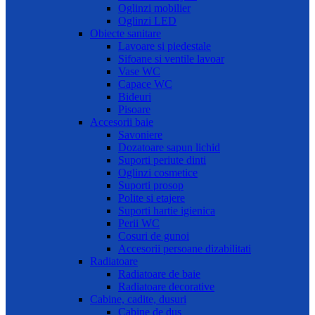
Oglinzi mobilier
Oglinzi LED
Obiecte sanitare
Lavoare si piedestale
Sifoane si ventile lavoar
Vase WC
Capace WC
Bideuri
Pisoare
Accesorii baie
Savoniere
Dozatoare sapun lichid
Suporti periute dinti
Oglinzi cosmetice
Suporti prosop
Polite si etajere
Suporti hartie igienica
Perii WC
Cosuri de gunoi
Accesorii persoane dizabilitati
Radiatoare
Radiatoare de baie
Radiatoare decorative
Cabine, cadite, dusuri
Cabine de dus