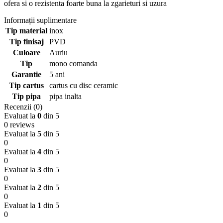
ofera si o rezistenta foarte buna la zgarieturi si uzura
Informații suplimentare
Tip material
inox
Tip finisaj
PVD
Culoare
Auriu
Tip
mono comanda
Garantie
5 ani
Tip cartus
cartus cu disc ceramic
Tip pipa
pipa inalta
Recenzii (0)
Evaluat la
0
din 5
0 reviews
Evaluat la
5
din 5
0
Evaluat la
4
din 5
0
Evaluat la
3
din 5
0
Evaluat la
2
din 5
0
Evaluat la
1
din 5
0