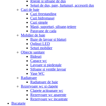
Rigole si sifoane de dus
Seturi de dus, pare, furtunuri, accesorii dus
Cazi de baie
Cazi freestanding
Cazi hidromasaj
Cazi simple
Masti, suporturi, sifoane,tetiere
Paravane de cada
Mobilier de baie
Baze de lavoar si blaturi
Oglinzi LED
Seturi mobilier
Obiecte sanitare
Bideuri
Capace wc
Lavoare si piedestale
Sifoane si ventile lavoar
Vase WC
Radiatoare
Radiatoare de baie
Rezervoare wc si clapete
Clapete actioanare wc
Rezervoare wc aparente
Rezervoare wc incastrate
Bucatarie