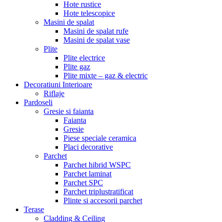
Hote rustice
Hote telescopice
Masini de spalat
Masini de spalat rufe
Masini de spalat vase
Plite
Plite electrice
Plite gaz
Plite mixte – gaz & electric
Decoratiuni Interioare
Riflaje
Pardoseli
Gresie si faianta
Faianta
Gresie
Piese speciale ceramica
Placi decorative
Parchet
Parchet hibrid WSPC
Parchet laminat
Parchet SPC
Parchet triplustratificat
Plinte si accesorii parchet
Terase
Cladding & Ceiling