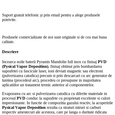
Suport gratuit telefonic și prin email pentru a alege produsele
potrivite.
Produsele comercializate de noi sunt originale si de cea mai buna
calitate.
Descriere
Incearca noile baterii Pyramis Mandolin full inox cu finisaj
PVD
(Pysical Vapor Deposition)
, finisaj obtinut prin bombardarea
suprafetei cu fascicule laser, ioni deviati magnetic sau electroni
(pulverizarea catodica) precum si prin descarcari cu arc generator de
lumina (procedeul arc), procedeu ce presupune in majoritatea
aplicatiilor un tratament termic anterior al componentelor.
Evaporarea cu arc si pulverizarea catodica cu diferite materiale in
procesul
PVD
conduc la suprafete cu proprietati excelente si culori
impresionante. In functie de compozitia gazului reactiv, la acoperirile
Pysical Vapor Deposition
rezulta ca straturi nitruri si carburi
respectiv amestecuri ale acestora, care pe langa o duritate ridicata