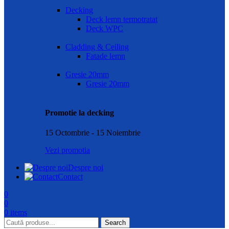
Decking
Deck lemn termotratat
Deck WPC
Cladding & Ceiling
Fatade lemn
Gresie 20mm
Gresie 20mm
Promotie la decking
15 Octombrie - 15 Noiembrie
Vezi promotia
Despre noi
Contact
0
0
0
items
Search