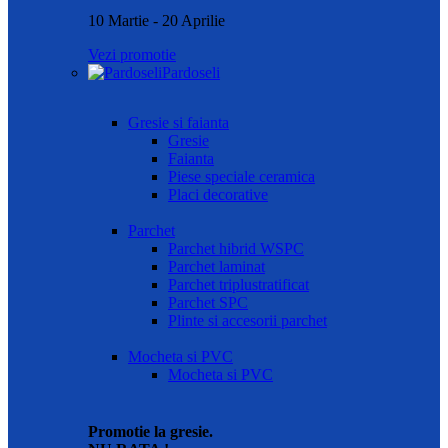
10 Martie - 20 Aprilie
Vezi promotie
Pardoseli
Gresie si faianta
Gresie
Faianta
Piese speciale ceramica
Placi decorative
Parchet
Parchet hibrid WSPC
Parchet laminat
Parchet triplustratificat
Parchet SPC
Plinte si accesorii parchet
Mocheta si PVC
Mocheta si PVC
Promotie la gresie.