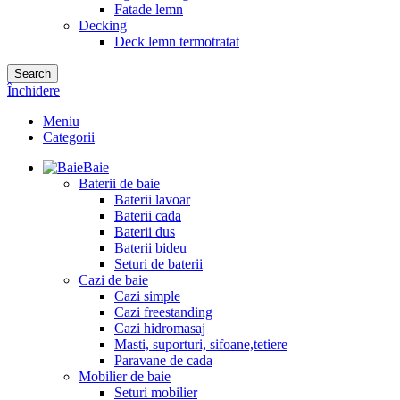
Fatade lemn
Decking
Deck lemn termotratat
Search
Închidere
Meniu
Categorii
Baie
Baterii de baie
Baterii lavoar
Baterii cada
Baterii dus
Baterii bideu
Seturi de baterii
Cazi de baie
Cazi simple
Cazi freestanding
Cazi hidromasaj
Masti, suporturi, sifoane,tetiere
Paravane de cada
Mobilier de baie
Seturi mobilier