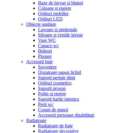
Baze de lavoar si blaturi
Coloane si etajere
Oglinzi mobilier
Oglinzi LED
Obiecte sanitare
Lavoare si piedestale
Sifoane si ventile lavoar
Vase WC
Capace wc
Bideuri
Pisoare
Accesorii baie
Savoniere
Dozatoare sapun lichid
Suporti periute dinti
Oglinzi cosmetice
Suporti prosop
Polite si etajere
Suporti hartie igienica
Perii wc
Cosuri de gunoi
Accesorii persoane dizabilitati
Radiatoare
Radiatoare de baie
Radiatoare decorative