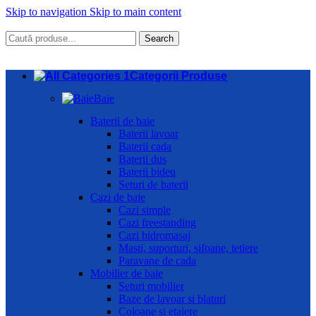
Skip to navigation
Skip to main content
Search
Categorii Produse
Baie
Baterii de baie
Baterii lavoar
Baterii cada
Baterii dus
Baterii bideu
Seturi de baterii
Cazi de baie
Cazi simple
Cazi freestanding
Cazi hidromasaj
Masti, suporturi, sifoane, tetiere
Paravane de cada
Mobilier de baie
Seturi mobilier
Baze de lavoar si blaturi
Coloane si etajere