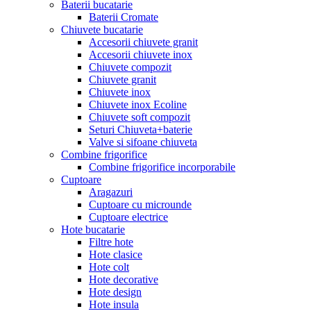
Baterii bucatarie
Baterii Cromate
Chiuvete bucatarie
Accesorii chiuvete granit
Accesorii chiuvete inox
Chiuvete compozit
Chiuvete granit
Chiuvete inox
Chiuvete inox Ecoline
Chiuvete soft compozit
Seturi Chiuveta+baterie
Valve si sifoane chiuveta
Combine frigorifice
Combine frigorifice incorporabile
Cuptoare
Aragazuri
Cuptoare cu microunde
Cuptoare electrice
Hote bucatarie
Filtre hote
Hote clasice
Hote colt
Hote decorative
Hote design
Hote insula