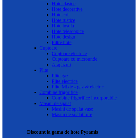
Hote clasice
Hote decorative
Hote colt
Hote rustice
Hote insula
Hote telescopice
Hote design
Filtre hote
Cuptoare
Cuptoare electrice
Cuptoare cu microunde
Aragazuri
Plite
Plite gaz
Plite electrice
Plite Mixte - gaz & electric
Combine frigorifice
Combine frigorifice incorporabile
Masini de spalat
Masini de spalat vase
Masini de spalat rufe
Discount la gama de hote Pyramis