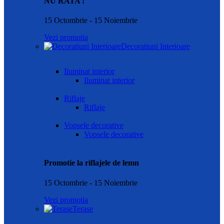
NU RATA !
15 Octombrie - 15 Noiembrie
Vezi promotia
Decoratiuni Interioare
Iluminat interior
Iluminat interior
Riflaje
Riflaje
Vopsele decorative
Vopsele decorative
Promotie la riflajele de lemn
15 Octombrie - 15 Noiembrie
Vezi promotia
Terase