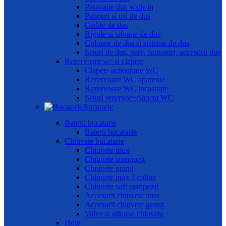
Paravane dus walk-in
Panouri si usi de dus
Cadite de dus
Rigole si sifoane de dus
Coloane de dus si sisteme de dus
Seturi de dus, pare, furtunuri, accesorii dus
Rezervoare wc si clapete
Clapete actioanare WC
Rezervoare WC aparente
Rezervoare WC incastrate
Seturi rezervor+clapeta WC
Bucatarie
Baterii bucatarie
Baterii bucatarie
Chiuvete bucatarie
Chiuvete inox
Chiuvete compozit
Chiuvete granit
Chiuvete inox Ecoline
Chiuvete soft compozit
Accesorii chiuvete inox
Accesorii chiuvete granit
Valve si sifoane chiuveta
Hote