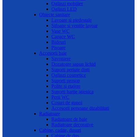
Oglinzi mobilier
Oglinzi LED
Obiecte sanitare
Lavoare si piedestale
Sifoane si ventile lavoar
Vase WC
Capace WC
Bideuri
Pisoare
Accesorii baie
Savoniere
Dozatoare sapun lichid
Suporti periute dinti
Oglinzi cosmetice
Suporti prosop
Polite si etajere
Suporti hartie igienica
Perii WC
Cosuri de gunoi
Accesorii persoane dizabilitati
Radiatoare
Radiatoare de baie
Radiatoare decorative
Cabine, cadite, dusuri
Cabine de dus