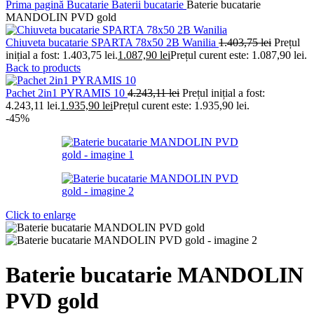
Prima pagină
Bucatarie
Baterii bucatarie
Baterie bucatarie
MANDOLIN PVD gold
Chiuveta bucatarie SPARTA 78x50 2B Wanilia
1.403,75
lei
Prețul
inițial a fost: 1.403,75 lei.
1.087,90
lei
Prețul curent este: 1.087,90 lei.
Back to products
Pachet 2in1 PYRAMIS 10
4.243,11
lei
Prețul inițial a fost:
4.243,11 lei.
1.935,90
lei
Prețul curent este: 1.935,90 lei.
-45%
Click to enlarge
Baterie bucatarie MANDOLIN
PVD gold