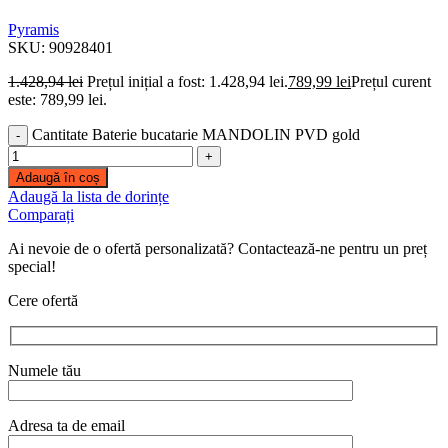
Pyramis
SKU:
90928401
1.428,94
lei
Prețul inițial a fost: 1.428,94 lei.
789,99
lei
Prețul curent
este: 789,99 lei.
Cantitate Baterie bucatarie MANDOLIN PVD gold
Adaugă în coș
Adaugă la lista de dorințe
Comparați
Ai nevoie de o ofertă personalizată? Contactează-ne pentru un preț
special!
Cere ofertă
Numele tău
Adresa ta de email