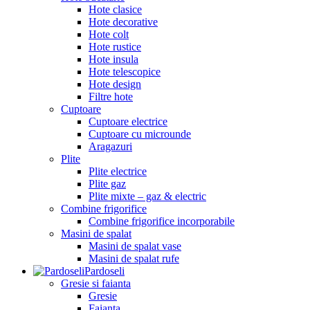
Hote clasice
Hote decorative
Hote colt
Hote rustice
Hote insula
Hote telescopice
Hote design
Filtre hote
Cuptoare
Cuptoare electrice
Cuptoare cu microunde
Aragazuri
Plite
Plite electrice
Plite gaz
Plite mixte – gaz & electric
Combine frigorifice
Combine frigorifice incorporabile
Masini de spalat
Masini de spalat vase
Masini de spalat rufe
Pardoseli
Gresie si faianta
Gresie
Faianta