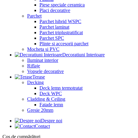
Piese speciale ceramica
Placi decorative
Parchet
Parchet hibrid WSPC
Parchet laminat
Parchet triplustratificat
Parchet SPC
Plinte si accesorii parchet
Mocheta si PVC
Decoratiuni Interioare
Iluminat interior
Riflaje
Vopsele decorative
Terase
Decking
Deck lemn termotratat
Deck WPC
Cladding & Ceiling
Fatade lemn
Gresie 20mm
Despre noi
Contact
Coș de cumpărături