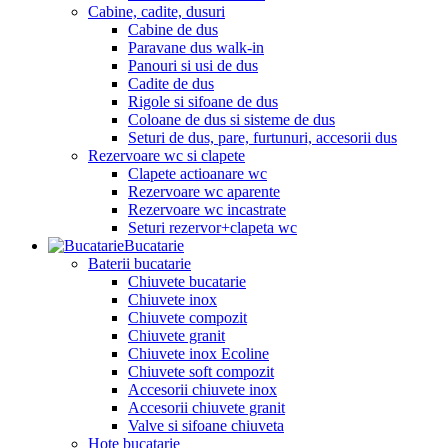
Cabine, cadite, dusuri
Cabine de dus
Paravane dus walk-in
Panouri si usi de dus
Cadite de dus
Rigole si sifoane de dus
Coloane de dus si sisteme de dus
Seturi de dus, pare, furtunuri, accesorii dus
Rezervoare wc si clapete
Clapete actioanare wc
Rezervoare wc aparente
Rezervoare wc incastrate
Seturi rezervor+clapeta wc
Bucatarie
Baterii bucatarie
Chiuvete bucatarie
Chiuvete inox
Chiuvete compozit
Chiuvete granit
Chiuvete inox Ecoline
Chiuvete soft compozit
Accesorii chiuvete inox
Accesorii chiuvete granit
Valve si sifoane chiuveta
Hote bucatarie