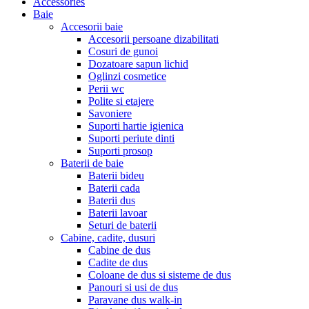
Accessories
Baie
Accesorii baie
Accesorii persoane dizabilitati
Cosuri de gunoi
Dozatoare sapun lichid
Oglinzi cosmetice
Perii wc
Polite si etajere
Savoniere
Suporti hartie igienica
Suporti periute dinti
Suporti prosop
Baterii de baie
Baterii bideu
Baterii cada
Baterii dus
Baterii lavoar
Seturi de baterii
Cabine, cadite, dusuri
Cabine de dus
Cadite de dus
Coloane de dus si sisteme de dus
Panouri si usi de dus
Paravane dus walk-in