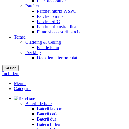
Placi decorative
Parchet
Parchet hibrid WSPC
Parchet laminat
Parchet SPC
Parchet triplustratificat
Plinte si accesorii parchet
Terase
Cladding & Ceiling
Fatade lemn
Decking
Deck lemn termotratat
Search
Închidere
Meniu
Categorii
Baie
Baterii de baie
Baterii lavoar
Baterii cada
Baterii dus
Baterii bideu