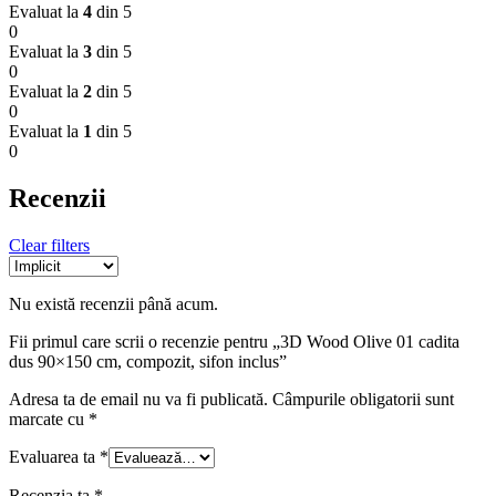
Evaluat la
4
din 5
0
Evaluat la
3
din 5
0
Evaluat la
2
din 5
0
Evaluat la
1
din 5
0
Recenzii
Clear filters
Nu există recenzii până acum.
Fii primul care scrii o recenzie pentru „3D Wood Olive 01 cadita
dus 90×150 cm, compozit, sifon inclus”
Adresa ta de email nu va fi publicată.
Câmpurile obligatorii sunt
marcate cu
*
Evaluarea ta
*
Recenzia ta
*