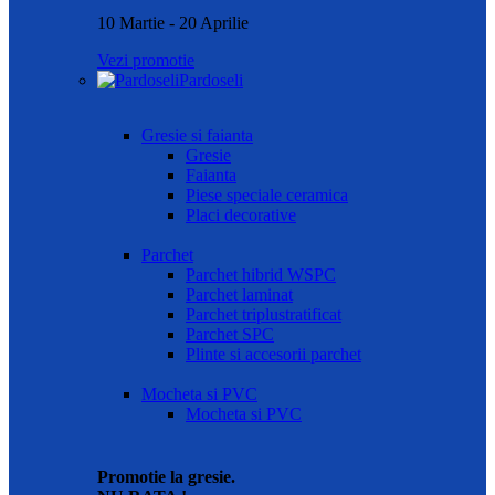
10 Martie - 20 Aprilie
Vezi promotie
Pardoseli
Gresie si faianta
Gresie
Faianta
Piese speciale ceramica
Placi decorative
Parchet
Parchet hibrid WSPC
Parchet laminat
Parchet triplustratificat
Parchet SPC
Plinte si accesorii parchet
Mocheta si PVC
Mocheta si PVC
Promotie la gresie.