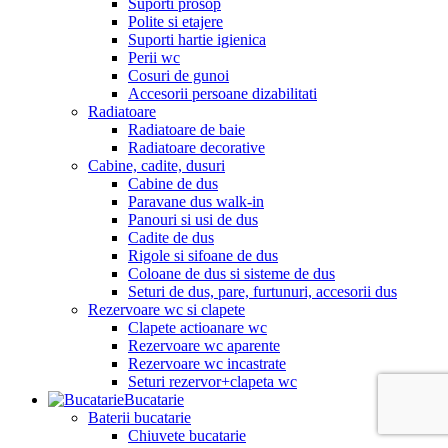
Suporti prosop
Polite si etajere
Suporti hartie igienica
Perii wc
Cosuri de gunoi
Accesorii persoane dizabilitati
Radiatoare
Radiatoare de baie
Radiatoare decorative
Cabine, cadite, dusuri
Cabine de dus
Paravane dus walk-in
Panouri si usi de dus
Cadite de dus
Rigole si sifoane de dus
Coloane de dus si sisteme de dus
Seturi de dus, pare, furtunuri, accesorii dus
Rezervoare wc si clapete
Clapete actioanare wc
Rezervoare wc aparente
Rezervoare wc incastrate
Seturi rezervor+clapeta wc
Bucatarie
Baterii bucatarie
Chiuvete bucatarie