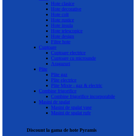
Hote clasice
Hote decorative
Hote colt
Hote rustice
Hote insula
Hote telescopice
Hote design
Filtre hote
Cuptoare
Cuptoare electrice
Cuptoare cu microunde
Aragazuri
Plite
Plite gaz
Plite electrice
Plite Mixte - gaz & electric
Combine frigorifice
Combine frigorifice incorporabile
Masini de spalat
Masini de spalat vase
Masini de spalat rufe
Discount la gama de hote Pyramis