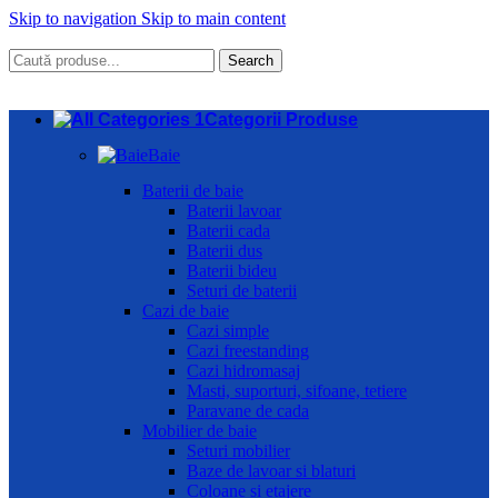
Skip to navigation
Skip to main content
Search
Categorii Produse
Baie
Baterii de baie
Baterii lavoar
Baterii cada
Baterii dus
Baterii bideu
Seturi de baterii
Cazi de baie
Cazi simple
Cazi freestanding
Cazi hidromasaj
Masti, suporturi, sifoane, tetiere
Paravane de cada
Mobilier de baie
Seturi mobilier
Baze de lavoar si blaturi
Coloane si etajere