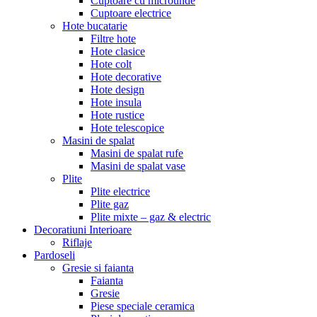
Cuptoare cu microunde
Cuptoare electrice
Hote bucatarie
Filtre hote
Hote clasice
Hote colt
Hote decorative
Hote design
Hote insula
Hote rustice
Hote telescopice
Masini de spalat
Masini de spalat rufe
Masini de spalat vase
Plite
Plite electrice
Plite gaz
Plite mixte – gaz & electric
Decoratiuni Interioare
Riflaje
Pardoseli
Gresie si faianta
Faianta
Gresie
Piese speciale ceramica