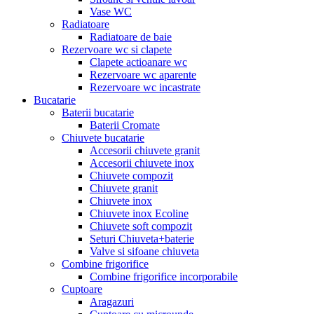
Vase WC
Radiatoare
Radiatoare de baie
Rezervoare wc si clapete
Clapete actioanare wc
Rezervoare wc aparente
Rezervoare wc incastrate
Bucatarie
Baterii bucatarie
Baterii Cromate
Chiuvete bucatarie
Accesorii chiuvete granit
Accesorii chiuvete inox
Chiuvete compozit
Chiuvete granit
Chiuvete inox
Chiuvete inox Ecoline
Chiuvete soft compozit
Seturi Chiuveta+baterie
Valve si sifoane chiuveta
Combine frigorifice
Combine frigorifice incorporabile
Cuptoare
Aragazuri