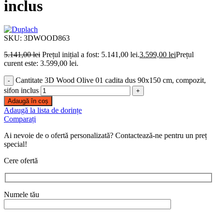
inclus
SKU:
3DWOOD863
5.141,00
lei
Prețul inițial a fost: 5.141,00 lei.
3.599,00
lei
Prețul
curent este: 3.599,00 lei.
Cantitate 3D Wood Olive 01 cadita dus 90x150 cm, compozit,
sifon inclus
Adaugă în coș
Adaugă la lista de dorințe
Comparați
Ai nevoie de o ofertă personalizată? Contactează-ne pentru un preț
special!
Cere ofertă
Numele tău