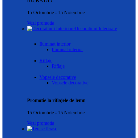
NU RATA !
15 Octombrie - 15 Noiembrie
Vezi promotia
Decoratiuni Interioare
Iluminat interior
Iluminat interior
Riflaje
Riflaje
Vopsele decorative
Vopsele decorative
Promotie la riflajele de lemn
15 Octombrie - 15 Noiembrie
Vezi promotia
Terase