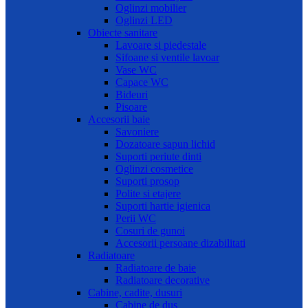
Oglinzi mobilier
Oglinzi LED
Obiecte sanitare
Lavoare si piedestale
Sifoane si ventile lavoar
Vase WC
Capace WC
Bideuri
Pisoare
Accesorii baie
Savoniere
Dozatoare sapun lichid
Suporti periute dinti
Oglinzi cosmetice
Suporti prosop
Polite si etajere
Suporti hartie igienica
Perii WC
Cosuri de gunoi
Accesorii persoane dizabilitati
Radiatoare
Radiatoare de baie
Radiatoare decorative
Cabine, cadite, dusuri
Cabine de dus