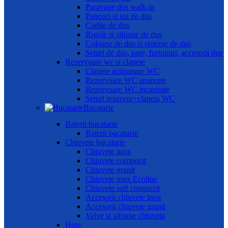
Paravane dus walk-in
Panouri si usi de dus
Cadite de dus
Rigole si sifoane de dus
Coloane de dus si sisteme de dus
Seturi de dus, pare, furtunuri, accesorii dus
Rezervoare wc si clapete
Clapete actioanare WC
Rezervoare WC aparente
Rezervoare WC incastrate
Seturi rezervor+clapeta WC
Bucatarie
Baterii bucatarie
Baterii bucatarie
Chiuvete bucatarie
Chiuvete inox
Chiuvete compozit
Chiuvete granit
Chiuvete inox Ecoline
Chiuvete soft compozit
Accesorii chiuvete inox
Accesorii chiuvete granit
Valve si sifoane chiuveta
Hote