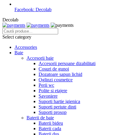
Facebook: Decolab
Decolab
Select category
Accessories
Baie
Accesorii baie
Accesorii persoane dizabilitati
Cosuri de gunoi
Dozatoare sapun lichid
Oglinzi cosmetice
Perii wc
Polite si etajere
Savoniere
Suporti hartie igienica
Suporti periute dinti
Suporti prosop
Baterii de baie
Baterii bideu
Baterii cada
Baterii dus