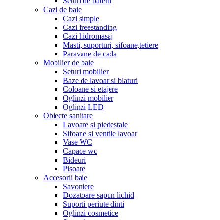
Seturi de baterii
Cazi de baie
Cazi simple
Cazi freestanding
Cazi hidromasaj
Masti, suporturi, sifoane,tetiere
Paravane de cada
Mobilier de baie
Seturi mobilier
Baze de lavoar si blaturi
Coloane si etajere
Oglinzi mobilier
Oglinzi LED
Obiecte sanitare
Lavoare si piedestale
Sifoane si ventile lavoar
Vase WC
Capace wc
Bideuri
Pisoare
Accesorii baie
Savoniere
Dozatoare sapun lichid
Suporti periute dinti
Oglinzi cosmetice