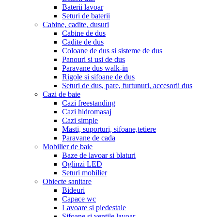
Baterii lavoar
Seturi de baterii
Cabine, cadite, dusuri
Cabine de dus
Cadite de dus
Coloane de dus si sisteme de dus
Panouri si usi de dus
Paravane dus walk-in
Rigole si sifoane de dus
Seturi de dus, pare, furtunuri, accesorii dus
Cazi de baie
Cazi freestanding
Cazi hidromasaj
Cazi simple
Masti, suporturi, sifoane,tetiere
Paravane de cada
Mobilier de baie
Baze de lavoar si blaturi
Oglinzi LED
Seturi mobilier
Obiecte sanitare
Bideuri
Capace wc
Lavoare si piedestale
Sifoane si ventile lavoar