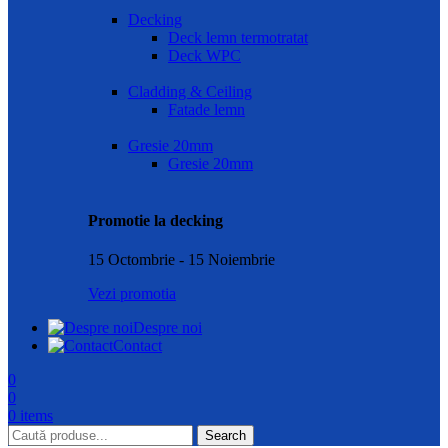
Decking
Deck lemn termotratat
Deck WPC
Cladding & Ceiling
Fatade lemn
Gresie 20mm
Gresie 20mm
Promotie la decking
15 Octombrie - 15 Noiembrie
Vezi promotia
Despre noi
Contact
0
0
0
items
Search