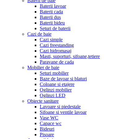
Baterii de baie
Baterii lavoar
Baterii cada
Baterii dus
Baterii bideu
Seturi de baterii
Cazi de baie
Cazi simple
Cazi freestanding
Cazi hidromasaj
Masti, suporturi, sifoane,tetiere
Paravane de cada
Mobilier de baie
Seturi mobilier
Baze de lavoar si blaturi
Coloane si etajere
Oglinzi mobilier
Oglinzi LED
Obiecte sanitare
Lavoare si piedestale
Sifoane si ventile lavoar
Vase WC
Capace wc
Bideuri
Pisoare