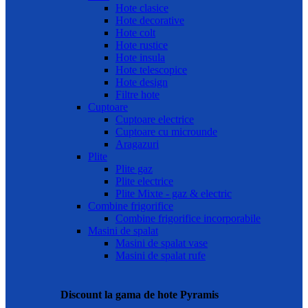
Hote clasice
Hote decorative
Hote colt
Hote rustice
Hote insula
Hote telescopice
Hote design
Filtre hote
Cuptoare
Cuptoare electrice
Cuptoare cu microunde
Aragazuri
Plite
Plite gaz
Plite electrice
Plite Mixte - gaz & electric
Combine frigorifice
Combine frigorifice incorporabile
Masini de spalat
Masini de spalat vase
Masini de spalat rufe
Discount la gama de hote Pyramis