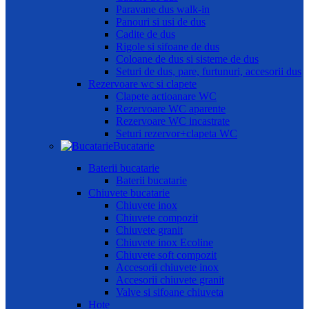
Paravane dus walk-in
Panouri si usi de dus
Cadite de dus
Rigole si sifoane de dus
Coloane de dus si sisteme de dus
Seturi de dus, pare, furtunuri, accesorii dus
Rezervoare wc si clapete
Clapete actioanare WC
Rezervoare WC aparente
Rezervoare WC incastrate
Seturi rezervor+clapeta WC
Bucatarie
Baterii bucatarie
Baterii bucatarie
Chiuvete bucatarie
Chiuvete inox
Chiuvete compozit
Chiuvete granit
Chiuvete inox Ecoline
Chiuvete soft compozit
Accesorii chiuvete inox
Accesorii chiuvete granit
Valve si sifoane chiuveta
Hote