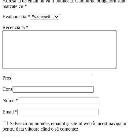
Adresa ta de email nu va fi publicată.
Câmpurile obligatorii sunt
marcate cu
*
Evaluarea ta
*
Recenzia ta
*
Pros
Cons
Nume
*
Email
*
Salvează-mi numele, emailul și site-ul web în acest navigator
pentru data viitoare când o să comentez.