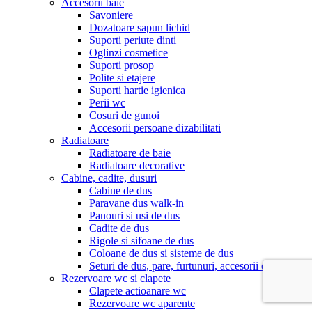
Accesorii baie
Savoniere
Dozatoare sapun lichid
Suporti periute dinti
Oglinzi cosmetice
Suporti prosop
Polite si etajere
Suporti hartie igienica
Perii wc
Cosuri de gunoi
Accesorii persoane dizabilitati
Radiatoare
Radiatoare de baie
Radiatoare decorative
Cabine, cadite, dusuri
Cabine de dus
Paravane dus walk-in
Panouri si usi de dus
Cadite de dus
Rigole si sifoane de dus
Coloane de dus si sisteme de dus
Seturi de dus, pare, furtunuri, accesorii dus
Rezervoare wc si clapete
Clapete actioanare wc
Rezervoare wc aparente