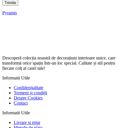
Pyramis
Descoperă colecția noastră de decorațiuni interioare unice, care
transformă orice spațiu într-un loc special. Calitate și stil pentru
fiecare colț al casei tale!
Informatii Utile
Confidențialitate
Termeni și condiții
Despre Cookies
Contact
Informatii Utile
Livrare si retur
Metode de plata