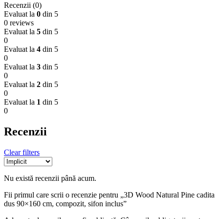
Recenzii (0)
Evaluat la
0
din 5
0 reviews
Evaluat la
5
din 5
0
Evaluat la
4
din 5
0
Evaluat la
3
din 5
0
Evaluat la
2
din 5
0
Evaluat la
1
din 5
0
Recenzii
Clear filters
Nu există recenzii până acum.
Fii primul care scrii o recenzie pentru „3D Wood Natural Pine cadita
dus 90×160 cm, compozit, sifon inclus”