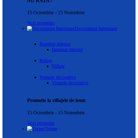
NU RATA !
15 Octombrie - 15 Noiembrie
Vezi promotia
Decoratiuni Interioare
Iluminat interior
Iluminat interior
Riflaje
Riflaje
Vopsele decorative
Vopsele decorative
Promotie la riflajele de lemn
15 Octombrie - 15 Noiembrie
Vezi promotia
Terase