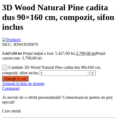
3D Wood Natural Pine cadita
dus 90×160 cm, compozit, sifon
inclus
SKU:
3DWOOD879
5.427,00
lei
Prețul inițial a fost: 5.427,00 lei.
3.799,00
lei
Prețul
curent este: 3.799,00 lei.
Cantitate 3D Wood Natural Pine cadita dus 90x160 cm,
compozit, sifon inclus
Adaugă în coș
Adaugă la lista de dorințe
Comparați
Ai nevoie de o ofertă personalizată? Contactează-ne pentru un preț
special!
Cere ofertă