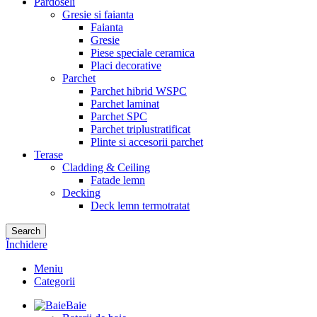
Pardoseli
Gresie si faianta
Faianta
Gresie
Piese speciale ceramica
Placi decorative
Parchet
Parchet hibrid WSPC
Parchet laminat
Parchet SPC
Parchet triplustratificat
Plinte si accesorii parchet
Terase
Cladding & Ceiling
Fatade lemn
Decking
Deck lemn termotratat
Search
Închidere
Meniu
Categorii
Baie