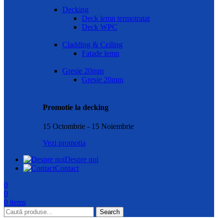
Decking
Deck lemn termotratat
Deck WPC
Cladding & Ceiling
Fatade lemn
Gresie 20mm
Gresie 20mm
Promotie la decking
15 Octombrie - 15 Noiembrie
Vezi promotia
Despre noi
Contact
0
0
0
items
Search