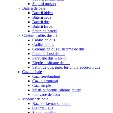
Suporti prosop
Baterii de baie
Baterii bideu
Baterii cada
Baterii dus
Baterii lavoar
Seturi de baterii
Cabine, cadite, dusuri
Cabine de dus
Cadite de dus
Coloane de dus si sisteme de dus
Panouri si usi de dus
Paravane dus walk-in
Rigole si sifoane de dus
Seturi de dus, pare, furtunuri, accesorii dus
Cazi de baie
Cazi freestanding
Cazi hidromasaj
Cazi simple
Masti, suporturi, sifoane,tetiere
Paravane de cada
Mobilier de baie
Baze de lavoar si blaturi
Oglinzi LED
Seturi mobilier