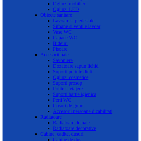
Oglinzi mobilier
Oglinzi LED
Obiecte sanitare
Lavoare si piedestale
Sifoane si ventile lavoar
Vase WC
Capace WC
Bideuri
Pisoare
Accesorii baie
Savoniere
Dozatoare sapun lichid
Suporti periute dinti
Oglinzi cosmetice
Suporti prosop
Polite si etajere
Suporti hartie igienica
Perii WC
Cosuri de gunoi
Accesorii persoane dizabilitati
Radiatoare
Radiatoare de baie
Radiatoare decorative
Cabine, cadite, dusuri
Cabine de dus