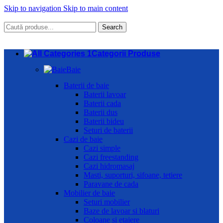
Skip to navigation
Skip to main content
Search
Categorii Produse
Baie
Baterii de baie
Baterii lavoar
Baterii cada
Baterii dus
Baterii bideu
Seturi de baterii
Cazi de baie
Cazi simple
Cazi freestanding
Cazi hidromasaj
Masti, suporturi, sifoane, tetiere
Paravane de cada
Mobilier de baie
Seturi mobilier
Baze de lavoar si blaturi
Coloane si etajere