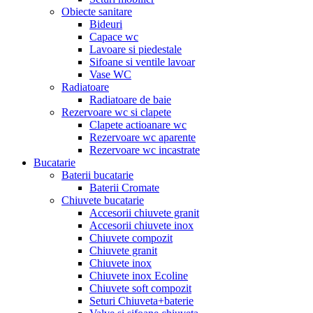
Obiecte sanitare
Bideuri
Capace wc
Lavoare si piedestale
Sifoane si ventile lavoar
Vase WC
Radiatoare
Radiatoare de baie
Rezervoare wc si clapete
Clapete actioanare wc
Rezervoare wc aparente
Rezervoare wc incastrate
Bucatarie
Baterii bucatarie
Baterii Cromate
Chiuvete bucatarie
Accesorii chiuvete granit
Accesorii chiuvete inox
Chiuvete compozit
Chiuvete granit
Chiuvete inox
Chiuvete inox Ecoline
Chiuvete soft compozit
Seturi Chiuveta+baterie