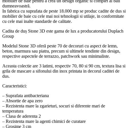
mobilier de baie pentru a crea un design organic si complet al baii
dumneavoastră.
In fabrica cu suprafata de peste 18.000 mp se produc cadite de dus si
mobilier de baie cu cele mai noi tehnologii si utilaje, in conformitate
cu cele mai inalte standarde de calitate.
Cadita de duș Stone 3D este gama de lux a producatorului Duplach
Group
Modelul Stone 3D oferă peste 70 de decoruri cu aspect de lemn,
beton, marmura sau piatra, precum si ultimele tendinte din design,
respective aspectele de terrazzo, patchwork sau minimaliste.
Aceasta colectie are 3 latimi, respectiv 70, 80 si 90 cm, textura lisa si
grila de mascare a sifonului din inox printata in decorul caditei de
dus.
Caracteristici:
– Suprafata antibacteriana
– Absortie de apa zero
– Rezistenta mare la zgarieturi, socuri si diferente mari de
temperatura
– Clasa de aderenta 2
– Rezistenta mare la agenti chimici de curatare
– Grosime 3 cm