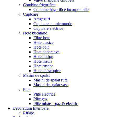
Valve si sifoane chiuveta
Combine frigorifice
Combine frigorifice incorporabile
Cuptoare
Aragazuri
Cuptoare cu microunde
Cuptoare electrice
Hote bucatarie
Filtre hote
Hote clasice
Hote colt
Hote decorative
Hote design
Hote insula
Hote rustice
Hote telescopice
Masini de spalat
Masini de spalat rufe
Masini de spalat vase
Plite
Plite electrice
Plite gaz
Plite mixte – gaz & electric
Decoratiuni Interioare
Riflaje