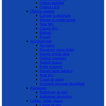
Oglinzi mobilier
Oglinzi LED
Obiecte sanitare
Lavoare si piedestale
Sifoane si ventile lavoar
Vase WC
Capace WC
Bideuri
Pisoare
Accesorii baie
Savoniere
Dozatoare sapun lichid
Suporti periute dinti
Oglinzi cosmetice
Suporti prosop
Polite si etajere
Suporti hartie igienica
Perii WC
Cosuri de gunoi
Accesorii persoane dizabilitati
Radiatoare
Radiatoare de baie
Radiatoare decorative
Cabine, cadite, dusuri
Cabine de dus