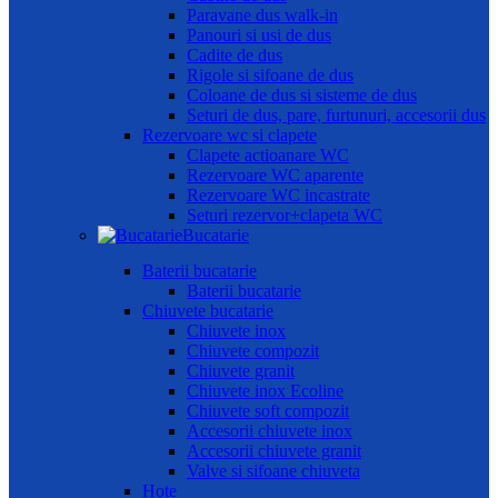
Paravane dus walk-in
Panouri si usi de dus
Cadite de dus
Rigole si sifoane de dus
Coloane de dus si sisteme de dus
Seturi de dus, pare, furtunuri, accesorii dus
Rezervoare wc si clapete
Clapete actioanare WC
Rezervoare WC aparente
Rezervoare WC incastrate
Seturi rezervor+clapeta WC
Bucatarie
Baterii bucatarie
Baterii bucatarie
Chiuvete bucatarie
Chiuvete inox
Chiuvete compozit
Chiuvete granit
Chiuvete inox Ecoline
Chiuvete soft compozit
Accesorii chiuvete inox
Accesorii chiuvete granit
Valve si sifoane chiuveta
Hote