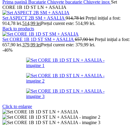
Prima pagină
Bucatarie
Chiuvete bucatarie
Chiuvete inox
Set
CORE 1B 1D ST LN + ASALIA
Set ASPECT 2B SM + ASALIA
914,78
lei
Prețul inițial a fost:
914,78 lei.
514,99
lei
Prețul curent este: 514,99 lei.
Back to products
Set CORE 1B 1D ST SM + ASALIA
657,90
lei
Prețul inițial a fost:
657,90 lei.
379,99
lei
Prețul curent este: 379,99 lei.
-46%
Click to enlarge