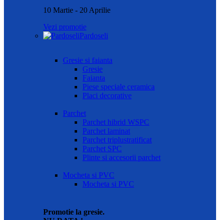
10 Martie - 20 Aprilie
Vezi promotie
Pardoseli
Gresie si faianta
Gresie
Faianta
Piese speciale ceramica
Placi decorative
Parchet
Parchet hibrid WSPC
Parchet laminat
Parchet triplustratificat
Parchet SPC
Plinte si accesorii parchet
Mocheta si PVC
Mocheta si PVC
Promotie la gresie.