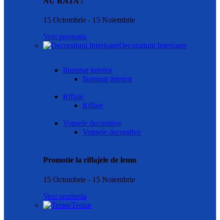
NU RATA !
15 Octombrie - 15 Noiembrie
Vezi promotia
Decoratiuni Interioare
Iluminat interior
Iluminat interior
Riflaje
Riflaje
Vopsele decorative
Vopsele decorative
Promotie la riflajele de lemn
15 Octombrie - 15 Noiembrie
Vezi promotia
Terase