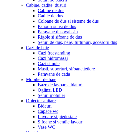
Cabine, cadite, dusuri
Cabine de dus
Cadite de dus
Coloane de dus si sisteme de dus
Panouri si usi de dus
Paravane dus walk-in
Rigole si sifoane de dus
Seturi de dus, pare, furtunuri, accesorii dus
Cazi de baie
Cazi freestanding
Cazi hidromasaj
Cazi simple
Masti, suporturi, sifoane,tetiere
Paravane de cada
Mobilier de baie
Baze de lavoar si blaturi
Oglinzi LED
Seturi mobilier
Obiecte sanitare
Bideuri
Capace wc
Lavoare si piedestale
Sifoane si ventile lavoar
Vase WC