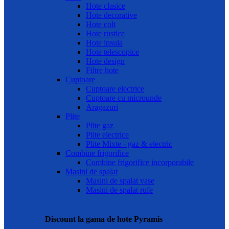
Hote clasice
Hote decorative
Hote colt
Hote rustice
Hote insula
Hote telescopice
Hote design
Filtre hote
Cuptoare
Cuptoare electrice
Cuptoare cu microunde
Aragazuri
Plite
Plite gaz
Plite electrice
Plite Mixte - gaz & electric
Combine frigorifice
Combine frigorifice incorporabile
Masini de spalat
Masini de spalat vase
Masini de spalat rufe
Discount la gama de hote Pyramis