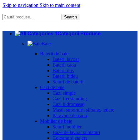
Skip to navigation
Skip to main content
Search
Categorii Produse
Baie
Baterii de baie
Baterii lavoar
Baterii cada
Baterii dus
Baterii bideu
Seturi de baterii
Cazi de baie
Cazi simple
Cazi freestanding
Cazi hidromasaj
Masti, suporturi, sifoane, tetiere
Paravane de cada
Mobilier de baie
Seturi mobilier
Baze de lavoar si blaturi
Coloane si etajere