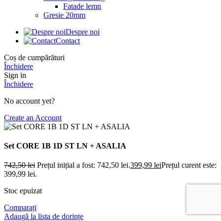
Fatade lemn
Gresie 20mm
Despre noi
Contact
Coș de cumpărături
Închidere
Sign in
Închidere
No account yet?
Create an Account
Set CORE 1B 1D ST LN + ASALIA
742,50
lei
Prețul inițial a fost: 742,50 lei.
399,99
lei
Prețul curent este:
399,99 lei.
Stoc epuizat
Comparați
Adaugă la lista de dorințe