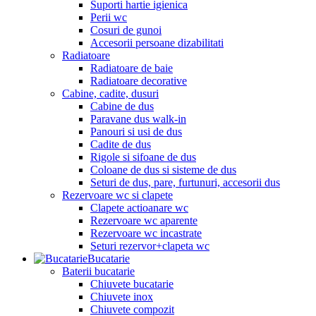
Suporti hartie igienica
Perii wc
Cosuri de gunoi
Accesorii persoane dizabilitati
Radiatoare
Radiatoare de baie
Radiatoare decorative
Cabine, cadite, dusuri
Cabine de dus
Paravane dus walk-in
Panouri si usi de dus
Cadite de dus
Rigole si sifoane de dus
Coloane de dus si sisteme de dus
Seturi de dus, pare, furtunuri, accesorii dus
Rezervoare wc si clapete
Clapete actioanare wc
Rezervoare wc aparente
Rezervoare wc incastrate
Seturi rezervor+clapeta wc
Bucatarie
Baterii bucatarie
Chiuvete bucatarie
Chiuvete inox
Chiuvete compozit