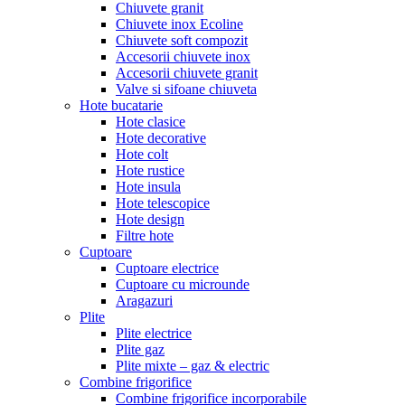
Chiuvete granit
Chiuvete inox Ecoline
Chiuvete soft compozit
Accesorii chiuvete inox
Accesorii chiuvete granit
Valve si sifoane chiuveta
Hote bucatarie
Hote clasice
Hote decorative
Hote colt
Hote rustice
Hote insula
Hote telescopice
Hote design
Filtre hote
Cuptoare
Cuptoare electrice
Cuptoare cu microunde
Aragazuri
Plite
Plite electrice
Plite gaz
Plite mixte – gaz & electric
Combine frigorifice
Combine frigorifice incorporabile