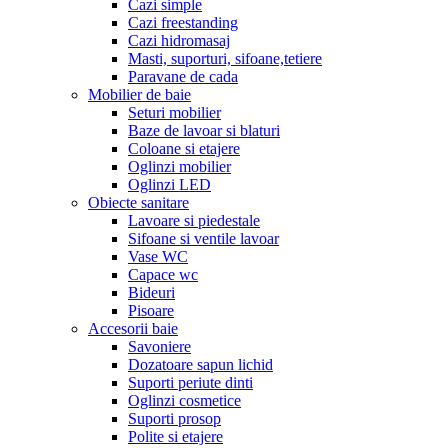
Cazi simple
Cazi freestanding
Cazi hidromasaj
Masti, suporturi, sifoane,tetiere
Paravane de cada
Mobilier de baie
Seturi mobilier
Baze de lavoar si blaturi
Coloane si etajere
Oglinzi mobilier
Oglinzi LED
Obiecte sanitare
Lavoare si piedestale
Sifoane si ventile lavoar
Vase WC
Capace wc
Bideuri
Pisoare
Accesorii baie
Savoniere
Dozatoare sapun lichid
Suporti periute dinti
Oglinzi cosmetice
Suporti prosop
Polite si etajere