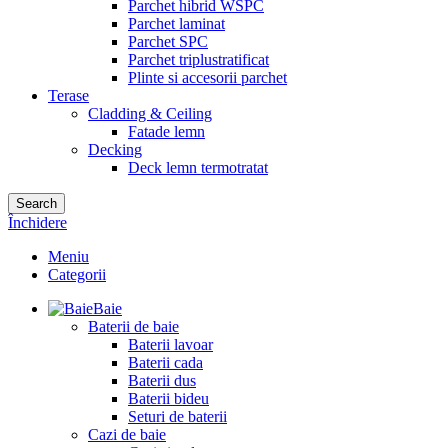
Parchet hibrid WSPC
Parchet laminat
Parchet SPC
Parchet triplustratificat
Plinte si accesorii parchet
Terase
Cladding & Ceiling
Fatade lemn
Decking
Deck lemn termotratat
Search
Închidere
Meniu
Categorii
Baie
Baterii de baie
Baterii lavoar
Baterii cada
Baterii dus
Baterii bideu
Seturi de baterii
Cazi de baie