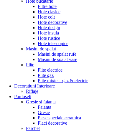
Hote bucatarie
Filtre hote
Hote clasice
Hote colt
Hote decorative
Hote design
Hote insula
Hote rustice
Hote telescopice
Masini de spalat
Masini de spalat rufe
Masini de spalat vase
Plite
Plite electrice
Plite gaz
Plite mixte – gaz & electric
Decoratiuni Interioare
Riflaje
Pardoseli
Gresie si faianta
Faianta
Gresie
Piese speciale ceramica
Placi decorative
Parchet