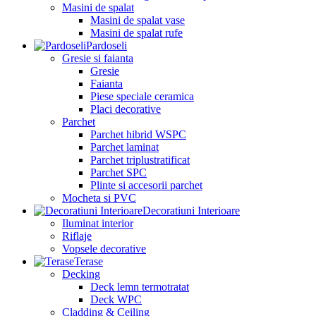
Masini de spalat
Masini de spalat vase
Masini de spalat rufe
Pardoseli
Gresie si faianta
Gresie
Faianta
Piese speciale ceramica
Placi decorative
Parchet
Parchet hibrid WSPC
Parchet laminat
Parchet triplustratificat
Parchet SPC
Plinte si accesorii parchet
Mocheta si PVC
Decoratiuni Interioare
Iluminat interior
Riflaje
Vopsele decorative
Terase
Decking
Deck lemn termotratat
Deck WPC
Cladding & Ceiling