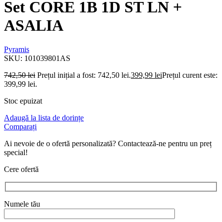
Set CORE 1B 1D ST LN +
ASALIA
Pyramis
SKU:
101039801AS
742,50
lei
Prețul inițial a fost: 742,50 lei.
399,99
lei
Prețul curent este:
399,99 lei.
Stoc epuizat
Adaugă la lista de dorințe
Comparați
Ai nevoie de o ofertă personalizată? Contactează-ne pentru un preț
special!
Cere ofertă
Numele tău