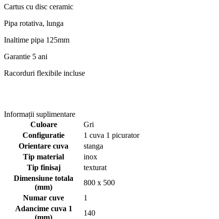
Cartus cu disc ceramic
Pipa rotativa, lunga
Inaltime pipa 125mm
Garantie 5 ani
Racorduri flexibile incluse
Informații suplimentare
Culoare
Gri
Configuratie
1 cuva 1 picurator
Orientare cuva
stanga
Tip material
inox
Tip finisaj
texturat
Dimensiune totala
800 x 500
(mm)
Numar cuve
1
Adancime cuva 1
140
(mm)