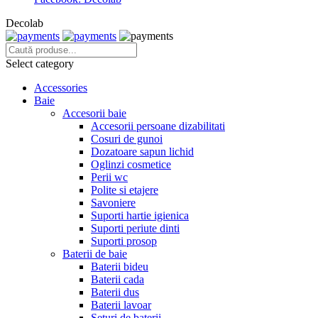
Decolab
Select category
Accessories
Baie
Accesorii baie
Accesorii persoane dizabilitati
Cosuri de gunoi
Dozatoare sapun lichid
Oglinzi cosmetice
Perii wc
Polite si etajere
Savoniere
Suporti hartie igienica
Suporti periute dinti
Suporti prosop
Baterii de baie
Baterii bideu
Baterii cada
Baterii dus
Baterii lavoar
Seturi de baterii