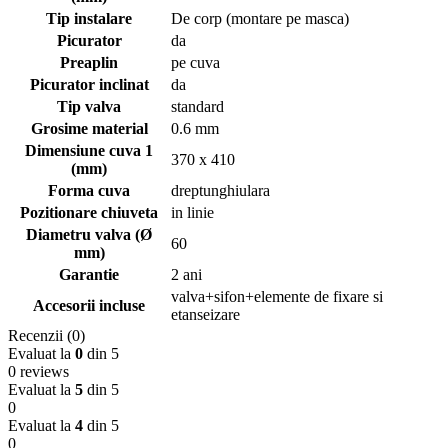
Tip instalare
De corp (montare pe masca)
Picurator
da
Preaplin
pe cuva
Picurator inclinat
da
Tip valva
standard
Grosime material
0.6 mm
Dimensiune cuva 1
370 x 410
(mm)
Forma cuva
dreptunghiulara
Pozitionare chiuveta
in linie
Diametru valva (Ø
60
mm)
Garantie
2 ani
valva+sifon+elemente de fixare si
Accesorii incluse
etanseizare
Recenzii (0)
Evaluat la
0
din 5
0 reviews
Evaluat la
5
din 5
0
Evaluat la
4
din 5
0