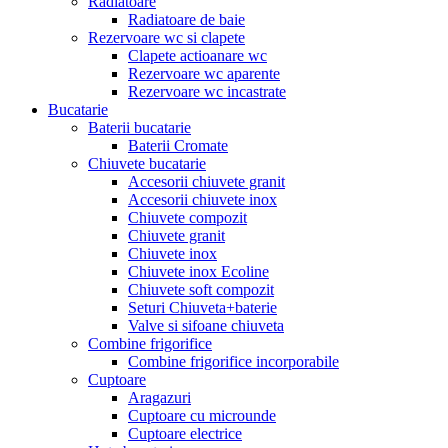
Radiatoare
Radiatoare de baie
Rezervoare wc si clapete
Clapete actioanare wc
Rezervoare wc aparente
Rezervoare wc incastrate
Bucatarie
Baterii bucatarie
Baterii Cromate
Chiuvete bucatarie
Accesorii chiuvete granit
Accesorii chiuvete inox
Chiuvete compozit
Chiuvete granit
Chiuvete inox
Chiuvete inox Ecoline
Chiuvete soft compozit
Seturi Chiuveta+baterie
Valve si sifoane chiuveta
Combine frigorifice
Combine frigorifice incorporabile
Cuptoare
Aragazuri
Cuptoare cu microunde
Cuptoare electrice