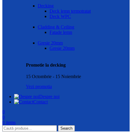
Decking
Deck lemn termotratat
Deck WPC
Cladding & Ceiling
Fatade lemn
Gresie 20mm
Gresie 20mm
Promotie la decking
15 Octombrie - 15 Noiembrie
Vezi promotia
Despre noi
Contact
0
0
0
items
Search