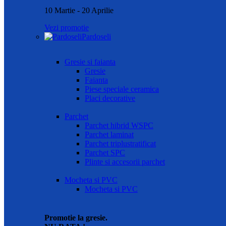
10 Martie - 20 Aprilie
Vezi promotie
Pardoseli
Gresie si faianta
Gresie
Faianta
Piese speciale ceramica
Placi decorative
Parchet
Parchet hibrid WSPC
Parchet laminat
Parchet triplustratificat
Parchet SPC
Plinte si accesorii parchet
Mocheta si PVC
Mocheta si PVC
Promotie la gresie.