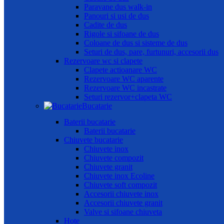
Paravane dus walk-in
Panouri si usi de dus
Cadite de dus
Rigole si sifoane de dus
Coloane de dus si sisteme de dus
Seturi de dus, pare, furtunuri, accesorii dus
Rezervoare wc si clapete
Clapete actioanare WC
Rezervoare WC aparente
Rezervoare WC incastrate
Seturi rezervor+clapeta WC
Bucatarie
Baterii bucatarie
Baterii bucatarie
Chiuvete bucatarie
Chiuvete inox
Chiuvete compozit
Chiuvete granit
Chiuvete inox Ecoline
Chiuvete soft compozit
Accesorii chiuvete inox
Accesorii chiuvete granit
Valve si sifoane chiuveta
Hote