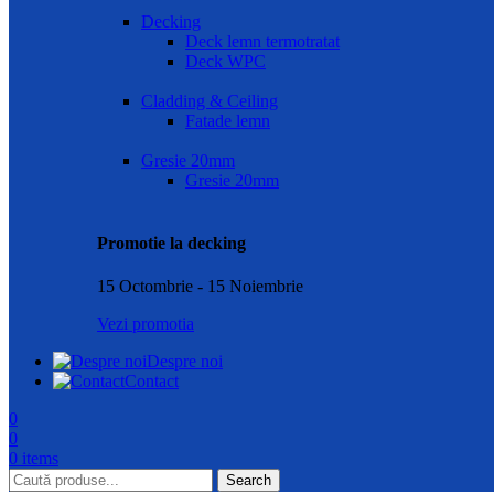
Decking
Deck lemn termotratat
Deck WPC
Cladding & Ceiling
Fatade lemn
Gresie 20mm
Gresie 20mm
Promotie la decking
15 Octombrie - 15 Noiembrie
Vezi promotia
Despre noi
Contact
0
0
0
items
Search