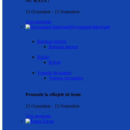
NU RATA !
15 Octombrie - 15 Noiembrie
Vezi promotia
Decoratiuni Interioare
Iluminat interior
Iluminat interior
Riflaje
Riflaje
Vopsele decorative
Vopsele decorative
Promotie la riflajele de lemn
15 Octombrie - 15 Noiembrie
Vezi promotia
Terase