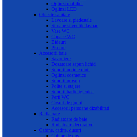
Oglinzi mobilier
Oglinzi LED
Obiecte sanitare
Lavoare si piedestale
Sifoane si ventile lavoar
Vase WC
Capace WC
Bideuri
Pisoare
Accesorii baie
Savoniere
Dozatoare sapun lichid
Suporti periute dinti
Oglinzi cosmetice
Suporti prosop
Polite si etajere
Suporti hartie igienica
Perii WC
Cosuri de gunoi
Accesorii persoane dizabilitati
Radiatoare
Radiatoare de baie
Radiatoare decorative
Cabine, cadite, dusuri
Cabine de dus