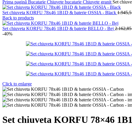
Prima pagină
Bucatarie
Chiuvete bucatarie
Chiuvete granit
Set chiu
Set chiuveta KORFU 78x46 1B1D & baterie OSSIA - Black
1.945,
Back to products
Set chiuveta KORFU 78x46 1B1D & baterie BELLO - Bej
2.162,8
-40%
Click to enlarge
Set chiuveta KORFU 78×46 1B1