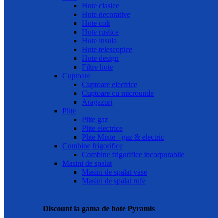
Hote clasice
Hote decorative
Hote colt
Hote rustice
Hote insula
Hote telescopice
Hote design
Filtre hote
Cuptoare
Cuptoare electrice
Cuptoare cu microunde
Aragazuri
Plite
Plite gaz
Plite electrice
Plite Mixte - gaz & electric
Combine frigorifice
Combine frigorifice incorporabile
Masini de spalat
Masini de spalat vase
Masini de spalat rufe
Discount la gama de hote Pyramis