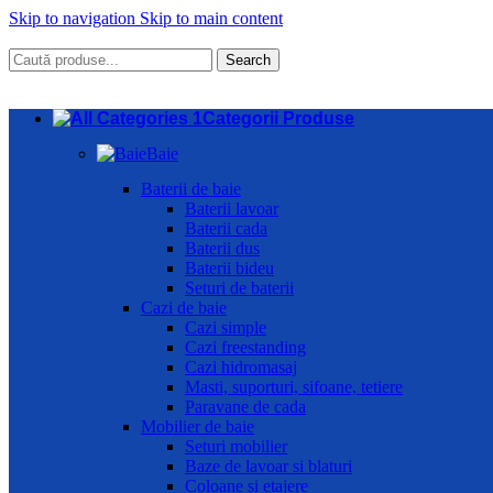
Skip to navigation
Skip to main content
Search
Categorii Produse
Baie
Baterii de baie
Baterii lavoar
Baterii cada
Baterii dus
Baterii bideu
Seturi de baterii
Cazi de baie
Cazi simple
Cazi freestanding
Cazi hidromasaj
Masti, suporturi, sifoane, tetiere
Paravane de cada
Mobilier de baie
Seturi mobilier
Baze de lavoar si blaturi
Coloane si etajere