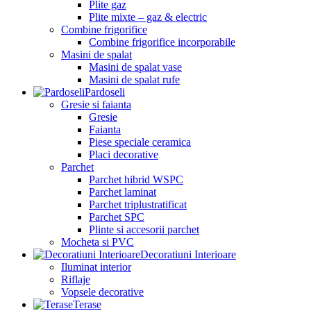
Plite gaz
Plite mixte – gaz & electric
Combine frigorifice
Combine frigorifice incorporabile
Masini de spalat
Masini de spalat vase
Masini de spalat rufe
Pardoseli
Gresie si faianta
Gresie
Faianta
Piese speciale ceramica
Placi decorative
Parchet
Parchet hibrid WSPC
Parchet laminat
Parchet triplustratificat
Parchet SPC
Plinte si accesorii parchet
Mocheta si PVC
Decoratiuni Interioare
Iluminat interior
Riflaje
Vopsele decorative
Terase