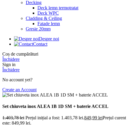
Decking
Deck lemn termotratat
Deck WPC
Cladding & Ceiling
Fatade lemn
Gresie 20mm
Despre noi
Contact
Coș de cumpărături
Închidere
Sign in
Închidere
No account yet?
Create an Account
Set chiuveta inox ALEA 1B 1D SM + baterie ACCEL
1.403,78
lei
Prețul inițial a fost: 1.403,78 lei.
849,99
lei
Prețul curent
este: 849,99 lei.