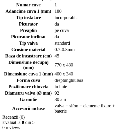
Numar cuve
1
Adancime cuva 1 (mm)
180
Tip instalare
incorporabila
Picurator
da
Preaplin
pe cuva
Picurator inclinat
da
Tip valva
standard
Grosime material
0.7-0.8mm
Baza de incastrare (cm)
45
Dimensiune decupaj
770 x 480
(mm)
Dimensiune cuva 1 (mm)
400 x 340
Forma cuva
dreptunghiulara
Pozitionare chiuveta
in linie
Diametru valva (Ø mm)
92
Garantie
30 ani
valva + sifon + elemente fixare +
Accesorii incluse
baterie
Recenzii (0)
Evaluat la
0
din 5
0 reviews