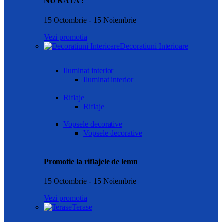
NU RATA !
15 Octombrie - 15 Noiembrie
Vezi promotia
Decoratiuni Interioare
Iluminat interior
Iluminat interior
Riflaje
Riflaje
Vopsele decorative
Vopsele decorative
Promotie la riflajele de lemn
15 Octombrie - 15 Noiembrie
Vezi promotia
Terase