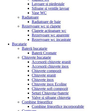
Lavoare si piedestale
Sifoane si ventile lavoar
Vase WC
Radiatoare
Radiatoare de baie
Rezervoare wc si clapete
Clapete actioanare wc
Rezervoare wc aparente
Rezervoare wc incastrate
Bucatarie
Baterii bucatarie
Baterii Cromate
Chiuvete bucatarie
Accesorii chiuvete granit
Accesorii chiuvete inox
Chiuvete compozit
Chiuvete granit
Chiuvete inox
Chiuvete inox Ecoline
Chiuvete soft compozit
Seturi Chiuveta+baterie
Valve si sifoane chiuveta
Combine frigorifice
Combine frigorifice incorporabile
Cuptoare