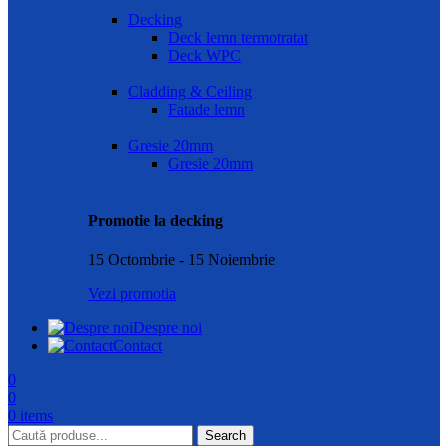
Decking
Deck lemn termotratat
Deck WPC
Cladding & Ceiling
Fatade lemn
Gresie 20mm
Gresie 20mm
Promotie la decking
15 Octombrie - 15 Noiembrie
Vezi promotia
Despre noi
Contact
0
0
0
items
Search