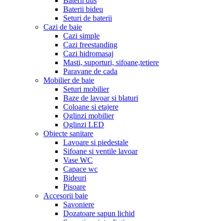
Baterii dus
Baterii bideu
Seturi de baterii
Cazi de baie
Cazi simple
Cazi freestanding
Cazi hidromasaj
Masti, suporturi, sifoane,tetiere
Paravane de cada
Mobilier de baie
Seturi mobilier
Baze de lavoar si blaturi
Coloane si etajere
Oglinzi mobilier
Oglinzi LED
Obiecte sanitare
Lavoare si piedestale
Sifoane si ventile lavoar
Vase WC
Capace wc
Bideuri
Pisoare
Accesorii baie
Savoniere
Dozatoare sapun lichid