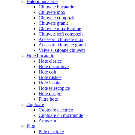
Baterii bucatarie
Chiuvete bucatarie
Chiuvete inox
Chiuvete compozit
Chiuvete granit
Chiuvete inox Ecoline
Chiuvete soft compozit
Accesorii chiuvete inox
Accesorii chiuvete granit
Valve si sifoane chiuveta
Hote bucatarie
Hote clasice
Hote decorative
Hote colt
Hote rustice
Hote insula
Hote telescopice
Hote design
Filtre hote
Cuptoare
Cuptoare electrice
Cuptoare cu microunde
Aragazuri
Plite
Plite electrice