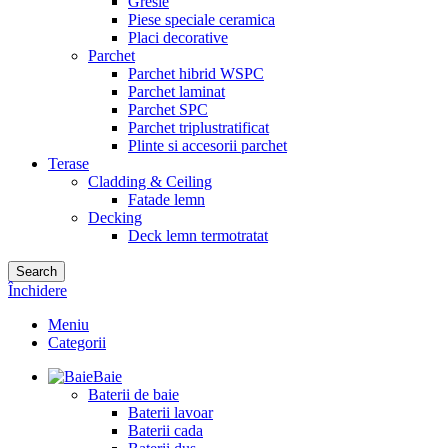
Gresie
Piese speciale ceramica
Placi decorative
Parchet
Parchet hibrid WSPC
Parchet laminat
Parchet SPC
Parchet triplustratificat
Plinte si accesorii parchet
Terase
Cladding & Ceiling
Fatade lemn
Decking
Deck lemn termotratat
Search
Închidere
Meniu
Categorii
Baie
Baterii de baie
Baterii lavoar
Baterii cada