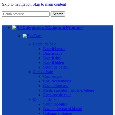
Skip to navigation
Skip to main content
Search
Categorii Produse
Baie
Baterii de baie
Baterii lavoar
Baterii cada
Baterii dus
Baterii bideu
Seturi de baterii
Cazi de baie
Cazi simple
Cazi freestanding
Cazi hidromasaj
Masti, suporturi, sifoane, tetiere
Paravane de cada
Mobilier de baie
Seturi mobilier
Baze de lavoar si blaturi
Coloane si etajere