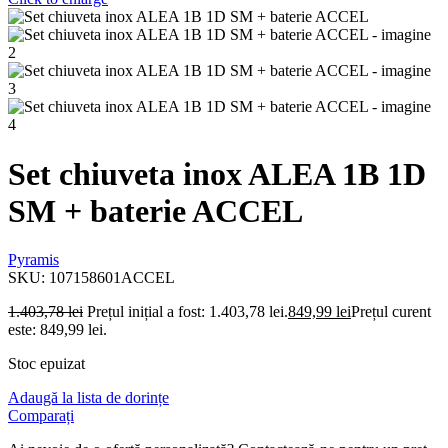
Set chiuveta inox ALEA 1B 1D
SM + baterie ACCEL
Pyramis
SKU:
107158601ACCEL
1.403,78
lei
Prețul inițial a fost: 1.403,78 lei.
849,99
lei
Prețul curent
este: 849,99 lei.
Stoc epuizat
Adaugă la lista de dorințe
Comparați