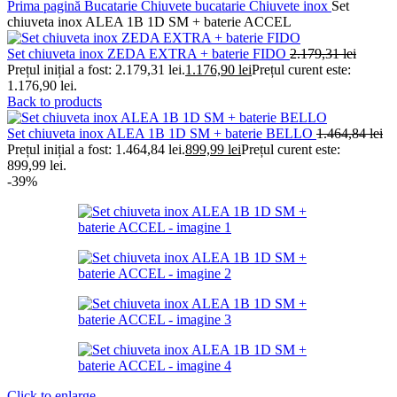
Prima pagină
Bucatarie
Chiuvete bucatarie
Chiuvete inox
Set
chiuveta inox ALEA 1B 1D SM + baterie ACCEL
Set chiuveta inox ZEDA EXTRA + baterie FIDO
2.179,31
lei
Prețul inițial a fost: 2.179,31 lei.
1.176,90
lei
Prețul curent este:
1.176,90 lei.
Back to products
Set chiuveta inox ALEA 1B 1D SM + baterie BELLO
1.464,84
lei
Prețul inițial a fost: 1.464,84 lei.
899,99
lei
Prețul curent este:
899,99 lei.
-39%
Click to enlarge