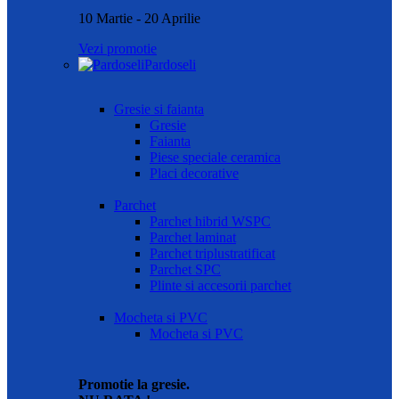
10 Martie - 20 Aprilie
Vezi promotie
Pardoseli
Gresie si faianta
Gresie
Faianta
Piese speciale ceramica
Placi decorative
Parchet
Parchet hibrid WSPC
Parchet laminat
Parchet triplustratificat
Parchet SPC
Plinte si accesorii parchet
Mocheta si PVC
Mocheta si PVC
Promotie la gresie.