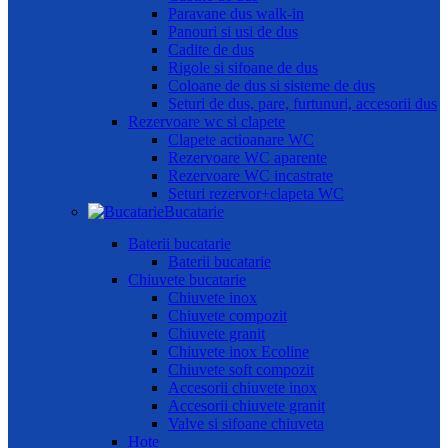
Paravane dus walk-in
Panouri si usi de dus
Cadite de dus
Rigole si sifoane de dus
Coloane de dus si sisteme de dus
Seturi de dus, pare, furtunuri, accesorii dus
Rezervoare wc si clapete
Clapete actioanare WC
Rezervoare WC aparente
Rezervoare WC incastrate
Seturi rezervor+clapeta WC
Bucatarie
Baterii bucatarie
Baterii bucatarie
Chiuvete bucatarie
Chiuvete inox
Chiuvete compozit
Chiuvete granit
Chiuvete inox Ecoline
Chiuvete soft compozit
Accesorii chiuvete inox
Accesorii chiuvete granit
Valve si sifoane chiuveta
Hote