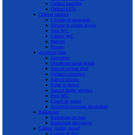
Oglinzi mobilier
Oglinzi LED
Obiecte sanitare
Lavoare si piedestale
Sifoane si ventile lavoar
Vase WC
Capace WC
Bideuri
Pisoare
Accesorii baie
Savoniere
Dozatoare sapun lichid
Suporti periute dinti
Oglinzi cosmetice
Suporti prosop
Polite si etajere
Suporti hartie igienica
Perii WC
Cosuri de gunoi
Accesorii persoane dizabilitati
Radiatoare
Radiatoare de baie
Radiatoare decorative
Cabine, cadite, dusuri
Cabine de dus