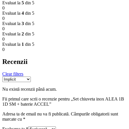
Evaluat la
5
din 5
0
Evaluat la
4
din 5
0
Evaluat la
3
din 5
0
Evaluat la
2
din 5
0
Evaluat la
1
din 5
0
Recenzii
Clear filters
Nu există recenzii până acum.
Fii primul care scrii o recenzie pentru „Set chiuveta inox ALEA 1B
1D SM + baterie ACCEL”
Adresa ta de email nu va fi publicată.
Câmpurile obligatorii sunt
marcate cu
*
Evaluarea ta
*