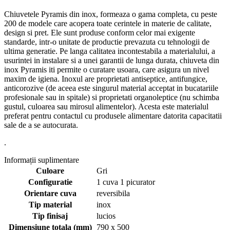
Chiuvetele Pyramis din inox, formeaza o gama completa, cu peste
200 de modele care acopera toate cerintele in materie de calitate,
design si pret. Ele sunt produse conform celor mai exigente
standarde, intr-o unitate de productie prevazuta cu tehnologii de
ultima generatie. Pe langa calitatea incontestabila a materialului, a
usurintei in instalare si a unei garantii de lunga durata, chiuveta din
inox Pyramis iti permite o curatare usoara, care asigura un nivel
maxim de igiena. Inoxul are proprietati antiseptice, antifungice,
anticorozive (de aceea este singurul material acceptat in bucatariile
profesionale sau in spitale) si proprietati organoleptice (nu schimba
gustul, culoarea sau mirosul alimentelor). Acesta este materialul
preferat pentru contactul cu produsele alimentare datorita capacitatii
sale de a se autocurata.
.
Informații suplimentare
Culoare
Gri
Configuratie
1 cuva 1 picurator
Orientare cuva
reversibila
Tip material
inox
Tip finisaj
lucios
Dimensiune totala (mm)
790 x 500