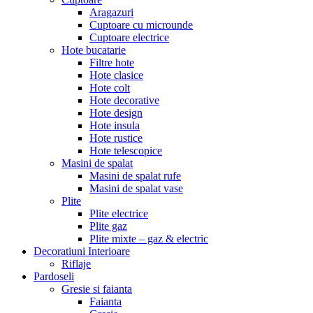
Aragazuri
Cuptoare cu microunde
Cuptoare electrice
Hote bucatarie
Filtre hote
Hote clasice
Hote colt
Hote decorative
Hote design
Hote insula
Hote rustice
Hote telescopice
Masini de spalat
Masini de spalat rufe
Masini de spalat vase
Plite
Plite electrice
Plite gaz
Plite mixte – gaz & electric
Decoratiuni Interioare
Riflaje
Pardoseli
Gresie si faianta
Faianta