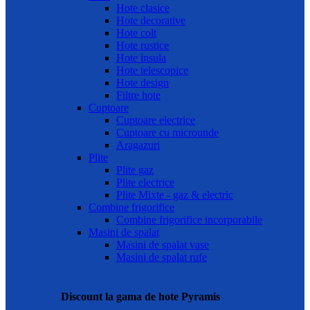
Hote clasice
Hote decorative
Hote colt
Hote rustice
Hote insula
Hote telescopice
Hote design
Filtre hote
Cuptoare
Cuptoare electrice
Cuptoare cu microunde
Aragazuri
Plite
Plite gaz
Plite electrice
Plite Mixte - gaz & electric
Combine frigorifice
Combine frigorifice incorporabile
Masini de spalat
Masini de spalat vase
Masini de spalat rufe
Discount la gama de hote Pyramis