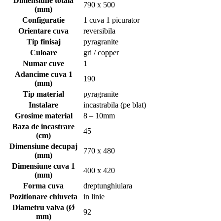
Dimensiune totala
790 x 500
(mm)
Configuratie
1 cuva 1 picurator
Orientare cuva
reversibila
Tip finisaj
pyragranite
Culoare
gri / copper
Numar cuve
1
Adancime cuva 1
190
(mm)
Tip material
pyragranite
Instalare
incastrabila (pe blat)
Grosime material
8 – 10mm
Baza de incastrare
45
(cm)
Dimensiune decupaj
770 x 480
(mm)
Dimensiune cuva 1
400 x 420
(mm)
Forma cuva
dreptunghiulara
Pozitionare chiuveta
in linie
Diametru valva (Ø
92
mm)