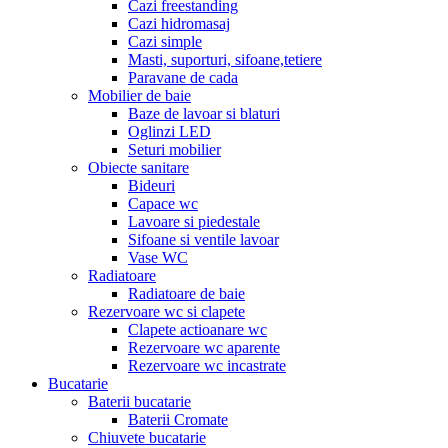
Cazi freestanding
Cazi hidromasaj
Cazi simple
Masti, suporturi, sifoane,tetiere
Paravane de cada
Mobilier de baie
Baze de lavoar si blaturi
Oglinzi LED
Seturi mobilier
Obiecte sanitare
Bideuri
Capace wc
Lavoare si piedestale
Sifoane si ventile lavoar
Vase WC
Radiatoare
Radiatoare de baie
Rezervoare wc si clapete
Clapete actioanare wc
Rezervoare wc aparente
Rezervoare wc incastrate
Bucatarie
Baterii bucatarie
Baterii Cromate
Chiuvete bucatarie