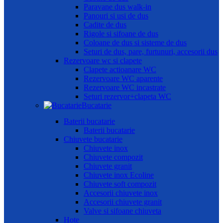
Paravane dus walk-in
Panouri si usi de dus
Cadite de dus
Rigole si sifoane de dus
Coloane de dus si sisteme de dus
Seturi de dus, pare, furtunuri, accesorii dus
Rezervoare wc si clapete
Clapete actioanare WC
Rezervoare WC aparente
Rezervoare WC incastrate
Seturi rezervor+clapeta WC
Bucatarie
Baterii bucatarie
Baterii bucatarie
Chiuvete bucatarie
Chiuvete inox
Chiuvete compozit
Chiuvete granit
Chiuvete inox Ecoline
Chiuvete soft compozit
Accesorii chiuvete inox
Accesorii chiuvete granit
Valve si sifoane chiuveta
Hote