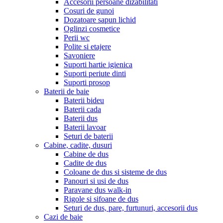
Accesorii persoane dizabilitati
Cosuri de gunoi
Dozatoare sapun lichid
Oglinzi cosmetice
Perii wc
Polite si etajere
Savoniere
Suporti hartie igienica
Suporti periute dinti
Suporti prosop
Baterii de baie
Baterii bideu
Baterii cada
Baterii dus
Baterii lavoar
Seturi de baterii
Cabine, cadite, dusuri
Cabine de dus
Cadite de dus
Coloane de dus si sisteme de dus
Panouri si usi de dus
Paravane dus walk-in
Rigole si sifoane de dus
Seturi de dus, pare, furtunuri, accesorii dus
Cazi de baie