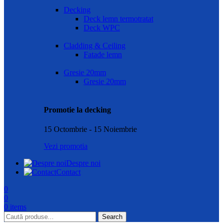
Decking
Deck lemn termotratat
Deck WPC
Cladding & Ceiling
Fatade lemn
Gresie 20mm
Gresie 20mm
Promotie la decking
15 Octombrie - 15 Noiembrie
Vezi promotia
Despre noi
Contact
0
0
0
items
Search