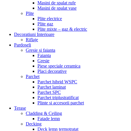
Masini de spalat rufe
Masini de spalat vase
Plite
Plite electrice
Plite gaz
Plite mixte – gaz & electric
Decoratiuni Interioare
Riflaje
Pardoseli
Gresie si faianta
Faianta
Gresie
Piese speciale ceramica
Placi decorative
Parchet
Parchet hibrid WSPC
Parchet laminat
Parchet SPC
Parchet triplustratificat
Plinte si accesorii parchet
Terase
Cladding & Ceiling
Fatade lemn
Decking
Deck lemn termotratat