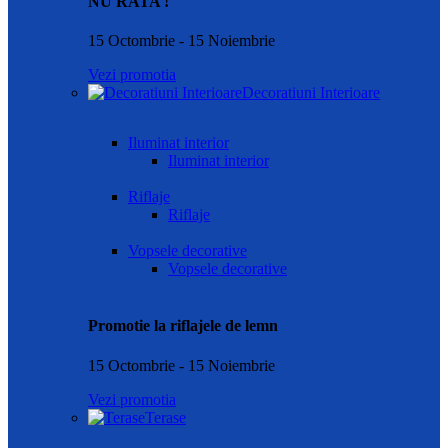
NU RATA !
15 Octombrie - 15 Noiembrie
Vezi promotia
Decoratiuni Interioare
Iluminat interior
Iluminat interior
Riflaje
Riflaje
Vopsele decorative
Vopsele decorative
Promotie la riflajele de lemn
15 Octombrie - 15 Noiembrie
Vezi promotia
Terase