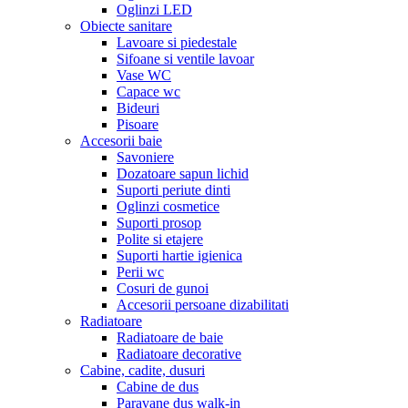
Oglinzi LED
Obiecte sanitare
Lavoare si piedestale
Sifoane si ventile lavoar
Vase WC
Capace wc
Bideuri
Pisoare
Accesorii baie
Savoniere
Dozatoare sapun lichid
Suporti periute dinti
Oglinzi cosmetice
Suporti prosop
Polite si etajere
Suporti hartie igienica
Perii wc
Cosuri de gunoi
Accesorii persoane dizabilitati
Radiatoare
Radiatoare de baie
Radiatoare decorative
Cabine, cadite, dusuri
Cabine de dus
Paravane dus walk-in