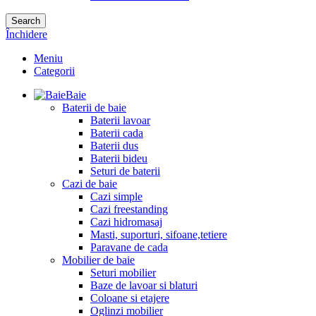
Search
Închidere
Meniu
Categorii
Baie
Baterii de baie
Baterii lavoar
Baterii cada
Baterii dus
Baterii bideu
Seturi de baterii
Cazi de baie
Cazi simple
Cazi freestanding
Cazi hidromasaj
Masti, suporturi, sifoane,tetiere
Paravane de cada
Mobilier de baie
Seturi mobilier
Baze de lavoar si blaturi
Coloane si etajere
Oglinzi mobilier