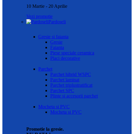
10 Martie - 20 Aprilie
Vezi promotie
Pardoseli
Gresie si faianta
Gresie
Faianta
Piese speciale ceramica
Placi decorative
Parchet
Parchet hibrid WSPC
Parchet laminat
Parchet triplustratificat
Parchet SPC
Plinte si accesorii parchet
Mocheta si PVC
Mocheta si PVC
Promotie la gresie.