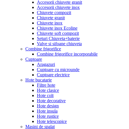
Accesorii chiuvete granit
Accesorii chiuvete inox
Chiuvete compozit
Chiuvete granit
Chiuvete inox
Chiuvete inox Ecoline
Chiuvete soft compozit
Seturi Chiuveta+baterie
Valve si sifoane chiuveta
Combine frigorifice
Combine frigorifice incorporabile
Cuptoare
Aragazuri
Cuptoare cu microunde
Cuptoare electrice
Hote bucatarie
Filtre hote
Hote clasice
Hote colt
Hote decorative
Hote design
Hote insula
Hote rustice
Hote telescopice
Masini de spalat