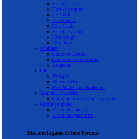
Hote clasice
Hote decorative
Hote colt
Hote rustice
Hote insula
Hote telescopice
Hote design
Filtre hote
Cuptoare
Cuptoare electrice
Cuptoare cu microunde
Aragazuri
Plite
Plite gaz
Plite electrice
Plite Mixte - gaz & electric
Combine frigorifice
Combine frigorifice incorporabile
Masini de spalat
Masini de spalat vase
Masini de spalat rufe
Discount la gama de hote Pyramis