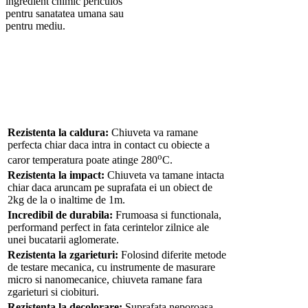
ingredient chimic periculos
pentru sanatatea umana sau
pentru mediu.
Rezistenta la caldura:
Chiuveta va ramane
perfecta chiar daca intra in contact cu obiecte a
o
caror temperatura poate atinge 280
C.
Rezistenta la impact:
Chiuveta va tamane intacta
chiar daca aruncam pe suprafata ei un obiect de
2kg de la o inaltime de 1m.
Incredibil de durabila:
Frumoasa si functionala,
performand perfect in fata cerintelor zilnice ale
unei bucatarii aglomerate.
Rezistenta la zgarieturi:
Folosind diferite metode
de testare mecanica, cu instrumente de masurare
micro si nanomecanice, chiuveta ramane fara
zgarieturi si ciobituri.
Rezistenta la decolorare:
Suprafata neporoasa