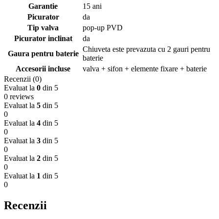
Garantie
15 ani
Picurator
da
Tip valva
pop-up PVD
Picurator inclinat
da
Chiuveta este prevazuta cu 2 gauri pentru
Gaura pentru baterie
baterie
Accesorii incluse
valva + sifon + elemente fixare + baterie
Recenzii (0)
Evaluat la
0
din 5
0 reviews
Evaluat la
5
din 5
0
Evaluat la
4
din 5
0
Evaluat la
3
din 5
0
Evaluat la
2
din 5
0
Evaluat la
1
din 5
0
Recenzii