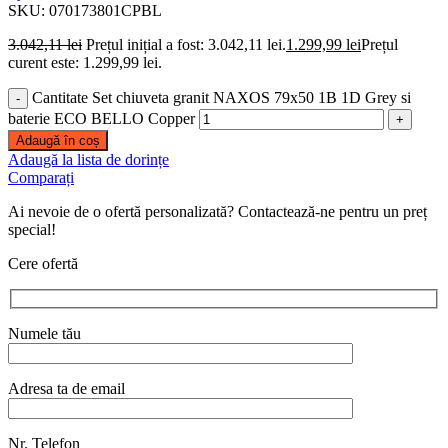
SKU:
070173801CPBL
3.042,11
lei
Prețul inițial a fost: 3.042,11 lei.
1.299,99
lei
Prețul
curent este: 1.299,99 lei.
Cantitate Set chiuveta granit NAXOS 79x50 1B 1D Grey si
baterie ECO BELLO Copper
Adaugă în coș
Adaugă la lista de dorințe
Comparați
Ai nevoie de o ofertă personalizată? Contactează-ne pentru un preț
special!
Cere ofertă
Numele tău
Adresa ta de email
Nr. Telefon