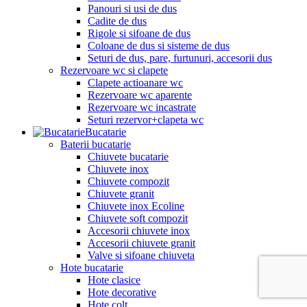
Panouri si usi de dus
Cadite de dus
Rigole si sifoane de dus
Coloane de dus si sisteme de dus
Seturi de dus, pare, furtunuri, accesorii dus
Rezervoare wc si clapete
Clapete actioanare wc
Rezervoare wc aparente
Rezervoare wc incastrate
Seturi rezervor+clapeta wc
Bucatarie
Baterii bucatarie
Chiuvete bucatarie
Chiuvete inox
Chiuvete compozit
Chiuvete granit
Chiuvete inox Ecoline
Chiuvete soft compozit
Accesorii chiuvete inox
Accesorii chiuvete granit
Valve si sifoane chiuveta
Hote bucatarie
Hote clasice
Hote decorative
Hote colt