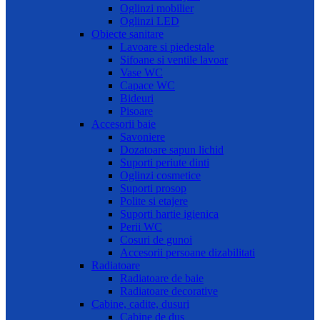
Oglinzi mobilier
Oglinzi LED
Obiecte sanitare
Lavoare si piedestale
Sifoane si ventile lavoar
Vase WC
Capace WC
Bideuri
Pisoare
Accesorii baie
Savoniere
Dozatoare sapun lichid
Suporti periute dinti
Oglinzi cosmetice
Suporti prosop
Polite si etajere
Suporti hartie igienica
Perii WC
Cosuri de gunoi
Accesorii persoane dizabilitati
Radiatoare
Radiatoare de baie
Radiatoare decorative
Cabine, cadite, dusuri
Cabine de dus