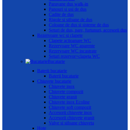
Paravane dus walk-in
Panouri si usi de dus
Cadite de dus
Rigole si sifoane de dus
Coloane de dus si sisteme de dus
Seturi de dus, pare, furtunuri, accesorii dus
Rezervoare wc si clapete
Clapete actioanare WC
Rezervoare WC aparente
Rezervoare WC incastrate
Seturi rezervor+clapeta WC
Bucatarie
Baterii bucatarie
Baterii bucatarie
Chiuvete bucatarie
Chiuvete inox
Chiuvete compozit
Chiuvete granit
Chiuvete inox Ecoline
Chiuvete soft compozit
Accesorii chiuvete inox
Accesorii chiuvete granit
Valve si sifoane chiuveta
Hote