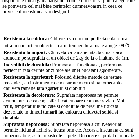
disponibile intr-o gama larga de modele din care sa puteti alege care
se potriveste cel mai bine cerintelor dumneavoastra in ceea ce
priveste dimensiunea sau designul.
Rezistenta la caldura:
Chiuveta va ramane perfecta chiar daca
o
intra in contact cu obiecte a caror temperatura poate atinge 280
C.
Rezistenta la impact:
Chiuveta va tamane intacta chiar daca
aruncam pe suprafata ei un obiect de 2kg de la o inaltime de 1m.
Incredibil de durabila:
Frumoasa si functionala, performand
perfect in fata cerintelor zilnice ale unei bucatarii aglomerate.
Rezistenta la zgarieturi:
Folosind diferite metode de testare
mecanica, cu instrumente de masurare micro si nanomecanice,
chiuveta ramane fara zgarieturi si ciobituri.
Rezistenta la decolorare:
Suprafata neporoasa nu permite
acumularea de calcar, astfel incat culoarea ramane vivida. Mai
mult, temperaturile ridicate si conditiile de presiune ridicata
dezvoltate in timpul turnarii fac culoarea chiuvetei solida si
durabila.
Suprafata neporoasa:
Suprafata neporoasa a chiuvetelor nu
permite niciunui lichid sa treaca prin ele. Aceasta inseamna ca sunt
impermeabile, astfel rezistente la pete. Deoarece suprafata nu poate