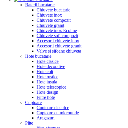
Baterii bucatarie
Chiuvete bucatarie
Chiuvete inox
Chiuvete compozit
Chiuvete granit
Chiuvete inox Ecoline
Chiuvete soft compozit
Accesorii chiuvete inox
Accesorii chiuvete granit
Valve si sifoane chiuveta
Hote bucatarie
Hote clasice
Hote decorative
Hote colt
Hote rustice
Hote insula
Hote telescopice
Hote design
Filtre hote
Cuptoare
Cuptoare electrice
Cuptoare cu microunde
Aragazuri
Plite