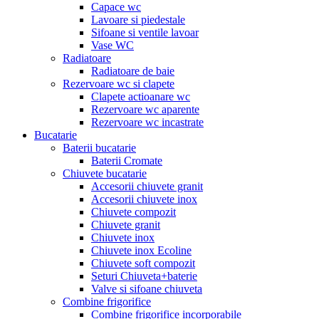
Capace wc
Lavoare si piedestale
Sifoane si ventile lavoar
Vase WC
Radiatoare
Radiatoare de baie
Rezervoare wc si clapete
Clapete actioanare wc
Rezervoare wc aparente
Rezervoare wc incastrate
Bucatarie
Baterii bucatarie
Baterii Cromate
Chiuvete bucatarie
Accesorii chiuvete granit
Accesorii chiuvete inox
Chiuvete compozit
Chiuvete granit
Chiuvete inox
Chiuvete inox Ecoline
Chiuvete soft compozit
Seturi Chiuveta+baterie
Valve si sifoane chiuveta
Combine frigorifice
Combine frigorifice incorporabile