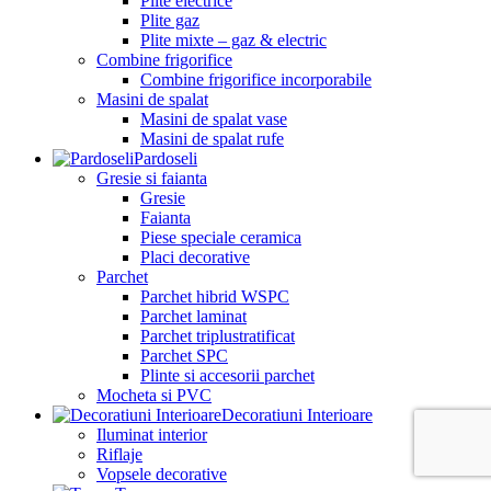
Plite electrice
Plite gaz
Plite mixte – gaz & electric
Combine frigorifice
Combine frigorifice incorporabile
Masini de spalat
Masini de spalat vase
Masini de spalat rufe
Pardoseli
Gresie si faianta
Gresie
Faianta
Piese speciale ceramica
Placi decorative
Parchet
Parchet hibrid WSPC
Parchet laminat
Parchet triplustratificat
Parchet SPC
Plinte si accesorii parchet
Mocheta si PVC
Decoratiuni Interioare
Iluminat interior
Riflaje
Vopsele decorative