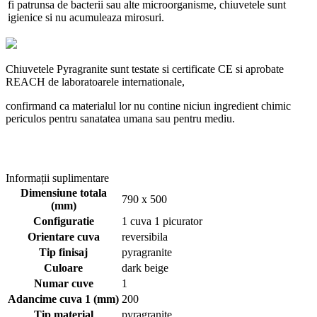
fi patrunsa de bacterii sau alte microorganisme, chiuvetele sunt
igienice si nu acumuleaza mirosuri.
Chiuvetele Pyragranite sunt testate si certificate CE si aprobate
REACH de laboratoarele internationale,
confirmand ca materialul lor nu contine niciun ingredient chimic
periculos pentru sanatatea umana sau pentru mediu.
Informații suplimentare
Dimensiune totala
790 x 500
(mm)
Configuratie
1 cuva 1 picurator
Orientare cuva
reversibila
Tip finisaj
pyragranite
Culoare
dark beige
Numar cuve
1
Adancime cuva 1 (mm)
200
Tip material
pyragranite