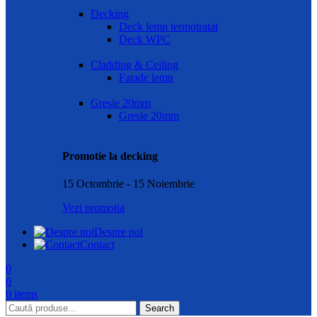
Decking
Deck lemn termotratat
Deck WPC
Cladding & Ceiling
Fatade lemn
Gresie 20mm
Gresie 20mm
Promotie la decking
15 Octombrie - 15 Noiembrie
Vezi promotia
Despre noi
Contact
0
0
0
items
Search