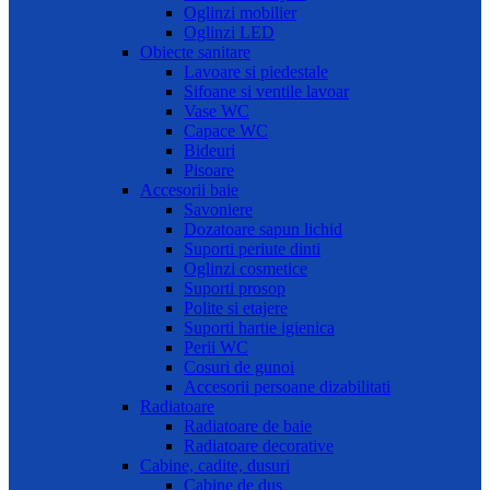
Oglinzi mobilier
Oglinzi LED
Obiecte sanitare
Lavoare si piedestale
Sifoane si ventile lavoar
Vase WC
Capace WC
Bideuri
Pisoare
Accesorii baie
Savoniere
Dozatoare sapun lichid
Suporti periute dinti
Oglinzi cosmetice
Suporti prosop
Polite si etajere
Suporti hartie igienica
Perii WC
Cosuri de gunoi
Accesorii persoane dizabilitati
Radiatoare
Radiatoare de baie
Radiatoare decorative
Cabine, cadite, dusuri
Cabine de dus