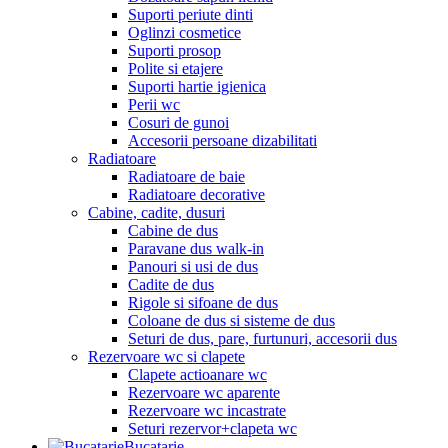
Suporti periute dinti
Oglinzi cosmetice
Suporti prosop
Polite si etajere
Suporti hartie igienica
Perii wc
Cosuri de gunoi
Accesorii persoane dizabilitati
Radiatoare
Radiatoare de baie
Radiatoare decorative
Cabine, cadite, dusuri
Cabine de dus
Paravane dus walk-in
Panouri si usi de dus
Cadite de dus
Rigole si sifoane de dus
Coloane de dus si sisteme de dus
Seturi de dus, pare, furtunuri, accesorii dus
Rezervoare wc si clapete
Clapete actioanare wc
Rezervoare wc aparente
Rezervoare wc incastrate
Seturi rezervor+clapeta wc
Bucatarie