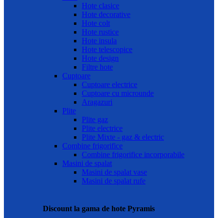
Hote clasice
Hote decorative
Hote colt
Hote rustice
Hote insula
Hote telescopice
Hote design
Filtre hote
Cuptoare
Cuptoare electrice
Cuptoare cu microunde
Aragazuri
Plite
Plite gaz
Plite electrice
Plite Mixte - gaz & electric
Combine frigorifice
Combine frigorifice incorporabile
Masini de spalat
Masini de spalat vase
Masini de spalat rufe
Discount la gama de hote Pyramis