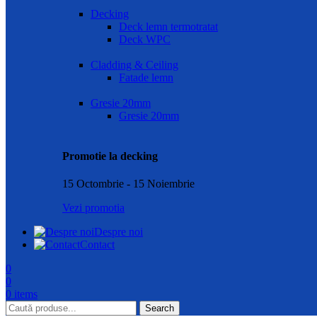
Decking
Deck lemn termotratat
Deck WPC
Cladding & Ceiling
Fatade lemn
Gresie 20mm
Gresie 20mm
Promotie la decking
15 Octombrie - 15 Noiembrie
Vezi promotia
Despre noi
Contact
0
0
0
items
Search