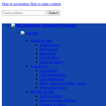
Skip to navigation
Skip to main content
Search
Categorii Produse
Baie
Baterii de baie
Baterii lavoar
Baterii cada
Baterii dus
Baterii bideu
Seturi de baterii
Cazi de baie
Cazi simple
Cazi freestanding
Cazi hidromasaj
Masti, suporturi, sifoane, tetiere
Paravane de cada
Mobilier de baie
Seturi mobilier
Baze de lavoar si blaturi
Coloane si etajere