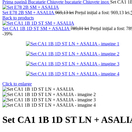
Prima pagină
Bucatarie
Chiuvete bucatarie
Chiuvete inox
Set CA1 1
Set E78 2B SM + ASALIA
969,13
lei
Prețul inițial a fost: 969,13 lei.
Back to products
Set CA1 1B 1D ST SM + ASALIA
789,01
lei
Prețul inițial a fost: 78
-39%
Click to enlarge
Set CA1 1B 1D ST LN + ASALI