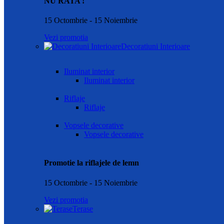
NU RATA !
15 Octombrie - 15 Noiembrie
Vezi promotia
Decoratiuni Interioare
Iluminat interior
Iluminat interior
Riflaje
Riflaje
Vopsele decorative
Vopsele decorative
Promotie la riflajele de lemn
15 Octombrie - 15 Noiembrie
Vezi promotia
Terase