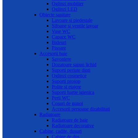
Oglinzi mobilier
Oglinzi LED
Obiecte sanitare
Lavoare si piedestale
Sifoane si ventile lavoar
Vase WC
Capace WC
Bideuri
Pisoare
Accesorii baie
Savoniere
Dozatoare sapun lichid
Suporti periute dinti
Oglinzi cosmetice
Suporti prosop
Polite si etajere
Suporti hartie igienica
Perii WC
Cosuri de gunoi
Accesorii persoane dizabilitati
Radiatoare
Radiatoare de baie
Radiatoare decorative
Cabine, cadite, dusuri
Cabine de dus