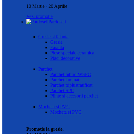
10 Martie - 20 Aprilie
Vezi promotie
Pardoseli
Gresie si faianta
Gresie
Faianta
Piese speciale ceramica
Placi decorative
Parchet
Parchet hibrid WSPC
Parchet laminat
Parchet triplustratificat
Parchet SPC
Plinte si accesorii parchet
Mocheta si PVC
Mocheta si PVC
Promotie la gresie.