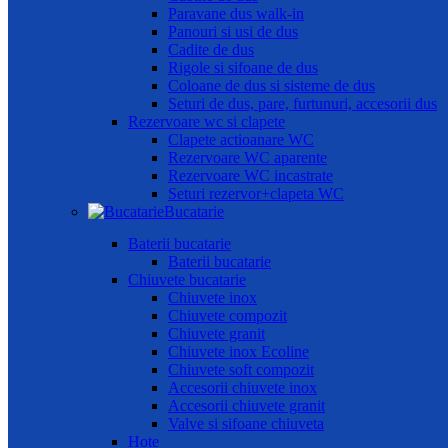
Paravane dus walk-in
Panouri si usi de dus
Cadite de dus
Rigole si sifoane de dus
Coloane de dus si sisteme de dus
Seturi de dus, pare, furtunuri, accesorii dus
Rezervoare wc si clapete
Clapete actioanare WC
Rezervoare WC aparente
Rezervoare WC incastrate
Seturi rezervor+clapeta WC
Bucatarie
Baterii bucatarie
Baterii bucatarie
Chiuvete bucatarie
Chiuvete inox
Chiuvete compozit
Chiuvete granit
Chiuvete inox Ecoline
Chiuvete soft compozit
Accesorii chiuvete inox
Accesorii chiuvete granit
Valve si sifoane chiuveta
Hote