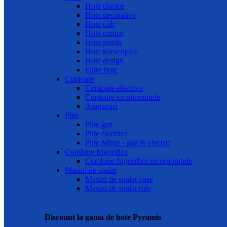
Hote clasice
Hote decorative
Hote colt
Hote rustice
Hote insula
Hote telescopice
Hote design
Filtre hote
Cuptoare
Cuptoare electrice
Cuptoare cu microunde
Aragazuri
Plite
Plite gaz
Plite electrice
Plite Mixte - gaz & electric
Combine frigorifice
Combine frigorifice incorporabile
Masini de spalat
Masini de spalat vase
Masini de spalat rufe
Discount la gama de hote Pyramis