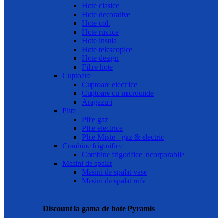
Hote clasice
Hote decorative
Hote colt
Hote rustice
Hote insula
Hote telescopice
Hote design
Filtre hote
Cuptoare
Cuptoare electrice
Cuptoare cu microunde
Aragazuri
Plite
Plite gaz
Plite electrice
Plite Mixte - gaz & electric
Combine frigorifice
Combine frigorifice incorporabile
Masini de spalat
Masini de spalat vase
Masini de spalat rufe
Discount la gama de hote Pyramis