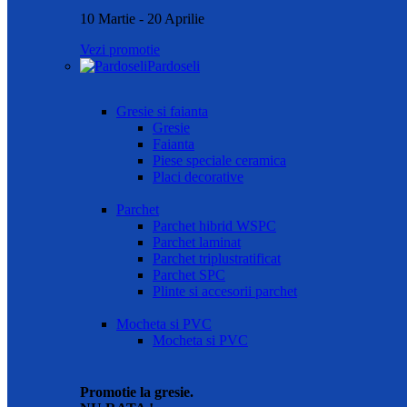
10 Martie - 20 Aprilie
Vezi promotie
Pardoseli
Gresie si faianta
Gresie
Faianta
Piese speciale ceramica
Placi decorative
Parchet
Parchet hibrid WSPC
Parchet laminat
Parchet triplustratificat
Parchet SPC
Plinte si accesorii parchet
Mocheta si PVC
Mocheta si PVC
Promotie la gresie.