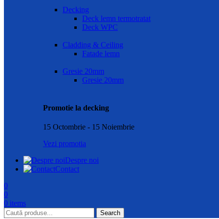
Decking
Deck lemn termotratat
Deck WPC
Cladding & Ceiling
Fatade lemn
Gresie 20mm
Gresie 20mm
Promotie la decking
15 Octombrie - 15 Noiembrie
Vezi promotia
Despre noi
Contact
0
0
0
items
Search