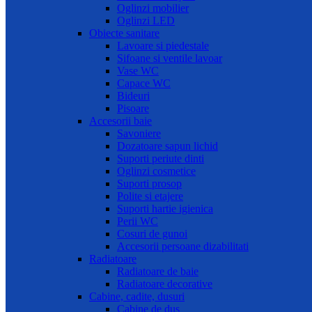
Oglinzi mobilier
Oglinzi LED
Obiecte sanitare
Lavoare si piedestale
Sifoane si ventile lavoar
Vase WC
Capace WC
Bideuri
Pisoare
Accesorii baie
Savoniere
Dozatoare sapun lichid
Suporti periute dinti
Oglinzi cosmetice
Suporti prosop
Polite si etajere
Suporti hartie igienica
Perii WC
Cosuri de gunoi
Accesorii persoane dizabilitati
Radiatoare
Radiatoare de baie
Radiatoare decorative
Cabine, cadite, dusuri
Cabine de dus