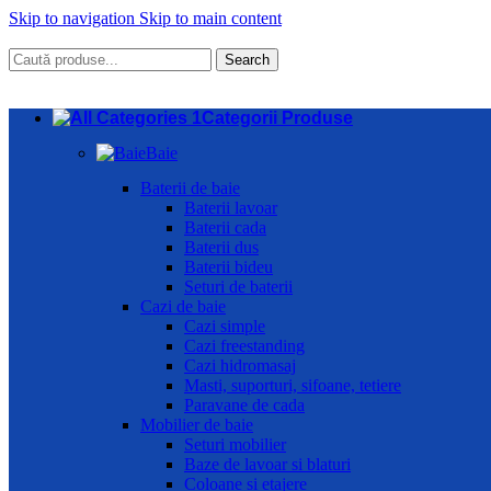
Skip to navigation
Skip to main content
Search
Categorii Produse
Baie
Baterii de baie
Baterii lavoar
Baterii cada
Baterii dus
Baterii bideu
Seturi de baterii
Cazi de baie
Cazi simple
Cazi freestanding
Cazi hidromasaj
Masti, suporturi, sifoane, tetiere
Paravane de cada
Mobilier de baie
Seturi mobilier
Baze de lavoar si blaturi
Coloane si etajere