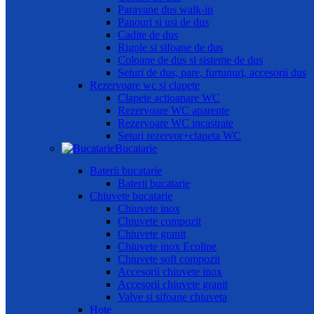
Paravane dus walk-in
Panouri si usi de dus
Cadite de dus
Rigole si sifoane de dus
Coloane de dus si sisteme de dus
Seturi de dus, pare, furtunuri, accesorii dus
Rezervoare wc si clapete
Clapete actioanare WC
Rezervoare WC aparente
Rezervoare WC incastrate
Seturi rezervor+clapeta WC
Bucatarie
Baterii bucatarie
Baterii bucatarie
Chiuvete bucatarie
Chiuvete inox
Chiuvete compozit
Chiuvete granit
Chiuvete inox Ecoline
Chiuvete soft compozit
Accesorii chiuvete inox
Accesorii chiuvete granit
Valve si sifoane chiuveta
Hote