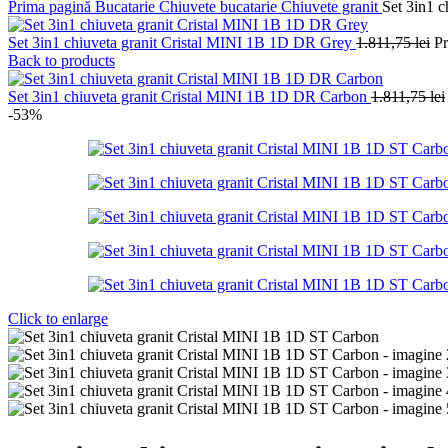
Prima pagină
Bucatarie
Chiuvete bucatarie
Chiuvete granit
Set 3in1 
Set 3in1 chiuveta granit Cristal MINI 1B 1D DR Grey
1.811,75
lei
Pr
Back to products
Set 3in1 chiuveta granit Cristal MINI 1B 1D DR Carbon
1.811,75
lei
-53%
Click to enlarge