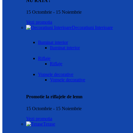
NU RATA !
15 Octombrie - 15 Noiembrie
Vezi promotia
Decoratiuni Interioare
Iluminat interior
Iluminat interior
Riflaje
Riflaje
Vopsele decorative
Vopsele decorative
Promotie la riflajele de lemn
15 Octombrie - 15 Noiembrie
Vezi promotia
Terase