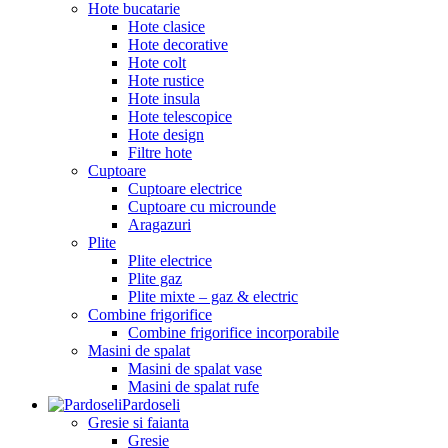
Hote bucatarie
Hote clasice
Hote decorative
Hote colt
Hote rustice
Hote insula
Hote telescopice
Hote design
Filtre hote
Cuptoare
Cuptoare electrice
Cuptoare cu microunde
Aragazuri
Plite
Plite electrice
Plite gaz
Plite mixte – gaz & electric
Combine frigorifice
Combine frigorifice incorporabile
Masini de spalat
Masini de spalat vase
Masini de spalat rufe
Pardoseli
Gresie si faianta
Gresie