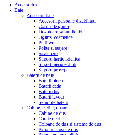
Accessories
Baie
Accesorii baie
Accesorii persoane dizabilitati
Cosuri de gunoi
Dozatoare sapun lichid
Oglinzi cosmetice
Perii wc
Polite si etajere
Savoniere
Suporti hartie igienica
Suporti periute dinti
Suporti prosop
Baterii de baie
Baterii bideu
Baterii cada
Baterii dus
Baterii lavoar
Seturi de baterii
Cabine, cadite, dusuri
Cabine de dus
Cadite de dus
Coloane de dus si sisteme de dus
Panouri si usi de dus
Paravane dus walk-in