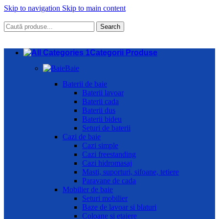
Skip to navigation
Skip to main content
Search
Categorii Produse
Baie
Baterii de baie
Baterii lavoar
Baterii cada
Baterii dus
Baterii bideu
Seturi de baterii
Cazi de baie
Cazi simple
Cazi freestanding
Cazi hidromasaj
Masti, suporturi, sifoane, tetiere
Paravane de cada
Mobilier de baie
Seturi mobilier
Baze de lavoar si blaturi
Coloane si etajere