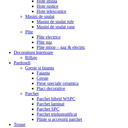
Hote insula
Hote rustice
Hote telescopice
Masini de spalat
Masini de spalat rufe
Masini de spalat vase
Plite
Plite electrice
Plite gaz
Plite mixte – gaz & electric
Decoratiuni Interioare
Riflaje
Pardoseli
Gresie si faianta
Faianta
Gresie
Piese speciale ceramica
Placi decorative
Parchet
Parchet hibrid WSPC
Parchet laminat
Parchet SPC
Parchet triplustratificat
Plinte si accesorii parchet
Terase