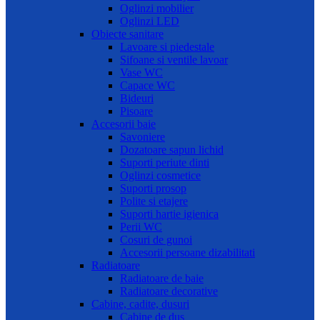
Oglinzi mobilier
Oglinzi LED
Obiecte sanitare
Lavoare si piedestale
Sifoane si ventile lavoar
Vase WC
Capace WC
Bideuri
Pisoare
Accesorii baie
Savoniere
Dozatoare sapun lichid
Suporti periute dinti
Oglinzi cosmetice
Suporti prosop
Polite si etajere
Suporti hartie igienica
Perii WC
Cosuri de gunoi
Accesorii persoane dizabilitati
Radiatoare
Radiatoare de baie
Radiatoare decorative
Cabine, cadite, dusuri
Cabine de dus