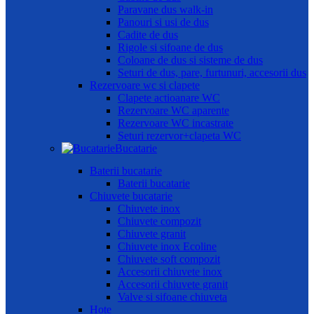
Paravane dus walk-in
Panouri si usi de dus
Cadite de dus
Rigole si sifoane de dus
Coloane de dus si sisteme de dus
Seturi de dus, pare, furtunuri, accesorii dus
Rezervoare wc si clapete
Clapete actioanare WC
Rezervoare WC aparente
Rezervoare WC incastrate
Seturi rezervor+clapeta WC
Bucatarie
Baterii bucatarie
Baterii bucatarie
Chiuvete bucatarie
Chiuvete inox
Chiuvete compozit
Chiuvete granit
Chiuvete inox Ecoline
Chiuvete soft compozit
Accesorii chiuvete inox
Accesorii chiuvete granit
Valve si sifoane chiuveta
Hote