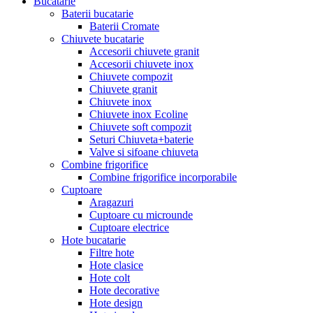
Bucatarie
Baterii bucatarie
Baterii Cromate
Chiuvete bucatarie
Accesorii chiuvete granit
Accesorii chiuvete inox
Chiuvete compozit
Chiuvete granit
Chiuvete inox
Chiuvete inox Ecoline
Chiuvete soft compozit
Seturi Chiuveta+baterie
Valve si sifoane chiuveta
Combine frigorifice
Combine frigorifice incorporabile
Cuptoare
Aragazuri
Cuptoare cu microunde
Cuptoare electrice
Hote bucatarie
Filtre hote
Hote clasice
Hote colt
Hote decorative
Hote design