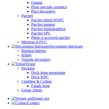
Faianta
Piese speciale ceramica
Placi decorative
Parchet
Parchet hibrid WSPC
Parchet laminat
Parchet triplustratificat
Parchet SPC
Plinte si accesorii parchet
Mocheta si PVC
Decoratiuni Interioare
Iluminat interior
Riflaje
Vopsele decorative
Terase
Decking
Deck lemn termotratat
Deck WPC
Cladding & Ceiling
Fatade lemn
Gresie 20mm
Despre noi
Contact