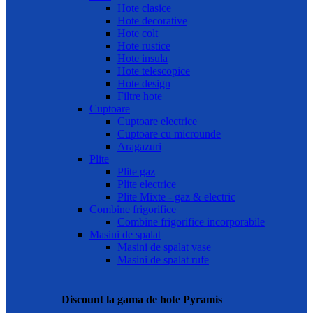
Hote clasice
Hote decorative
Hote colt
Hote rustice
Hote insula
Hote telescopice
Hote design
Filtre hote
Cuptoare
Cuptoare electrice
Cuptoare cu microunde
Aragazuri
Plite
Plite gaz
Plite electrice
Plite Mixte - gaz & electric
Combine frigorifice
Combine frigorifice incorporabile
Masini de spalat
Masini de spalat vase
Masini de spalat rufe
Discount la gama de hote Pyramis