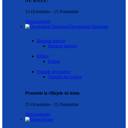
NU RATA !
15 Octombrie - 15 Noiembrie
Vezi promotia
Decoratiuni Interioare
Iluminat interior
Iluminat interior
Riflaje
Riflaje
Vopsele decorative
Vopsele decorative
Promotie la riflajele de lemn
15 Octombrie - 15 Noiembrie
Vezi promotia
Terase