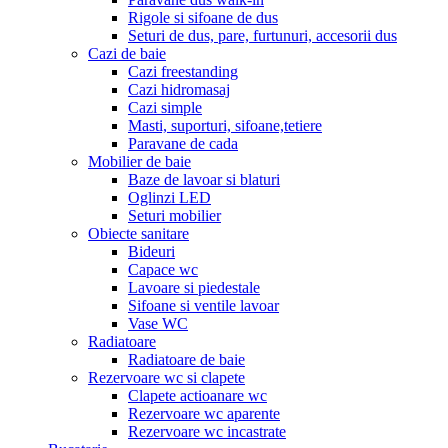
Rigole si sifoane de dus
Seturi de dus, pare, furtunuri, accesorii dus
Cazi de baie
Cazi freestanding
Cazi hidromasaj
Cazi simple
Masti, suporturi, sifoane,tetiere
Paravane de cada
Mobilier de baie
Baze de lavoar si blaturi
Oglinzi LED
Seturi mobilier
Obiecte sanitare
Bideuri
Capace wc
Lavoare si piedestale
Sifoane si ventile lavoar
Vase WC
Radiatoare
Radiatoare de baie
Rezervoare wc si clapete
Clapete actioanare wc
Rezervoare wc aparente
Rezervoare wc incastrate