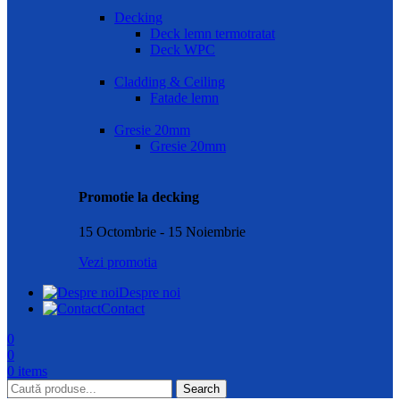
Decking
Deck lemn termotratat
Deck WPC
Cladding & Ceiling
Fatade lemn
Gresie 20mm
Gresie 20mm
Promotie la decking
15 Octombrie - 15 Noiembrie
Vezi promotia
Despre noi
Contact
0
0
0
items
Search