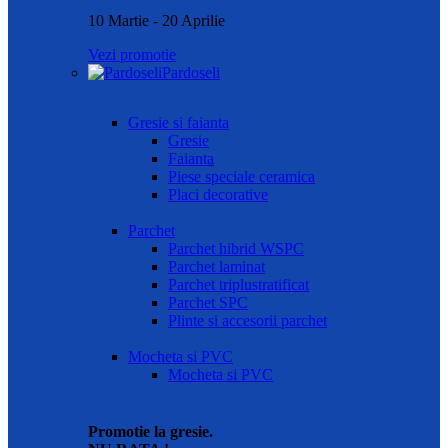
10 Martie - 20 Aprilie
Vezi promotie
Pardoseli
Gresie si faianta
Gresie
Faianta
Piese speciale ceramica
Placi decorative
Parchet
Parchet hibrid WSPC
Parchet laminat
Parchet triplustratificat
Parchet SPC
Plinte si accesorii parchet
Mocheta si PVC
Mocheta si PVC
Promotie la gresie.