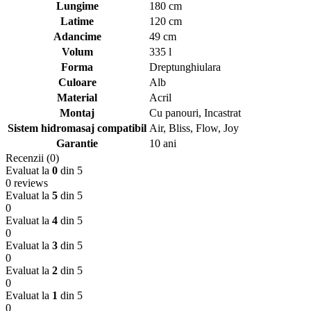
Lungime
180 cm
Latime
120 cm
Adancime
49 cm
Volum
335 l
Forma
Dreptunghiulara
Culoare
Alb
Material
Acril
Montaj
Cu panouri
,
Incastrat
Sistem hidromasaj compatibil
Air
,
Bliss
,
Flow
,
Joy
Garantie
10 ani
Recenzii (0)
Evaluat la
0
din 5
0 reviews
Evaluat la
5
din 5
0
Evaluat la
4
din 5
0
Evaluat la
3
din 5
0
Evaluat la
2
din 5
0
Evaluat la
1
din 5
0