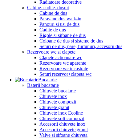
Radiatoare decorative
Cabine, cadite, dusuri
Cabine de dus
Paravane dus walk-in
Panouri si usi de dus
Cadite de dus
Rigole si sifoane de dus
Coloane de dus si sisteme de dus
Seturi de dus, pare, furtunuri, accesorii dus
Rezervoare wc si clapete
Clapete actioanare wc
Rezervoare wc aparente
Rezervoare wc incastrate
Seturi rezervor+clapeta wc
Bucatarie
Baterii bucatarie
Chiuvete bucatarie
Chiuvete inox
Chiuvete compozit
Chiuvete granit
Chiuvete inox Ecoline
Chiuvete soft compozit
Accesorii chiuvete inox
Accesorii chiuvete granit
Valve si sifoane chiuveta