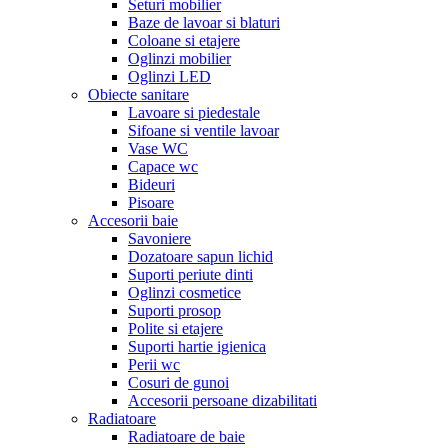
Seturi mobilier
Baze de lavoar si blaturi
Coloane si etajere
Oglinzi mobilier
Oglinzi LED
Obiecte sanitare
Lavoare si piedestale
Sifoane si ventile lavoar
Vase WC
Capace wc
Bideuri
Pisoare
Accesorii baie
Savoniere
Dozatoare sapun lichid
Suporti periute dinti
Oglinzi cosmetice
Suporti prosop
Polite si etajere
Suporti hartie igienica
Perii wc
Cosuri de gunoi
Accesorii persoane dizabilitati
Radiatoare
Radiatoare de baie