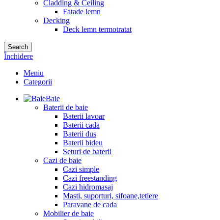
Cladding & Ceiling
Fatade lemn
Decking
Deck lemn termotratat
Search
Închidere
Meniu
Categorii
Baie
Baterii de baie
Baterii lavoar
Baterii cada
Baterii dus
Baterii bideu
Seturi de baterii
Cazi de baie
Cazi simple
Cazi freestanding
Cazi hidromasaj
Masti, suporturi, sifoane,tetiere
Paravane de cada
Mobilier de baie