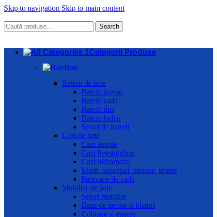
Skip to navigation
Skip to main content
Search
Categorii Produse
Baie
Baterii de baie
Baterii lavoar
Baterii cada
Baterii dus
Baterii bideu
Seturi de baterii
Cazi de baie
Cazi simple
Cazi freestanding
Cazi hidromasaj
Masti, suporturi, sifoane, tetiere
Paravane de cada
Mobilier de baie
Seturi mobilier
Baze de lavoar si blaturi
Coloane si etajere