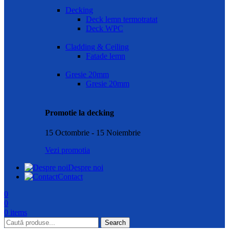
Decking
Deck lemn termotratat
Deck WPC
Cladding & Ceiling
Fatade lemn
Gresie 20mm
Gresie 20mm
Promotie la decking
15 Octombrie - 15 Noiembrie
Vezi promotia
Despre noi
Contact
0
0
0
items
Search