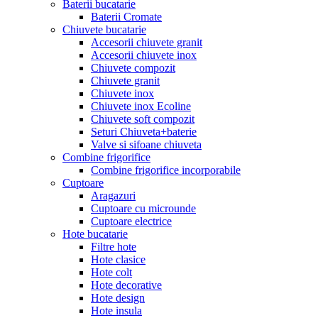
Baterii bucatarie
Baterii Cromate
Chiuvete bucatarie
Accesorii chiuvete granit
Accesorii chiuvete inox
Chiuvete compozit
Chiuvete granit
Chiuvete inox
Chiuvete inox Ecoline
Chiuvete soft compozit
Seturi Chiuveta+baterie
Valve si sifoane chiuveta
Combine frigorifice
Combine frigorifice incorporabile
Cuptoare
Aragazuri
Cuptoare cu microunde
Cuptoare electrice
Hote bucatarie
Filtre hote
Hote clasice
Hote colt
Hote decorative
Hote design
Hote insula