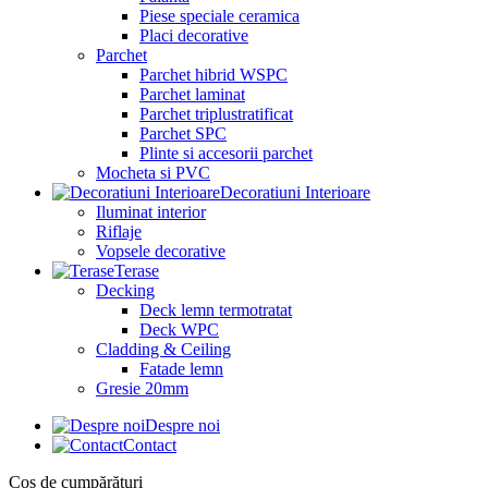
Piese speciale ceramica
Placi decorative
Parchet
Parchet hibrid WSPC
Parchet laminat
Parchet triplustratificat
Parchet SPC
Plinte si accesorii parchet
Mocheta si PVC
Decoratiuni Interioare
Iluminat interior
Riflaje
Vopsele decorative
Terase
Decking
Deck lemn termotratat
Deck WPC
Cladding & Ceiling
Fatade lemn
Gresie 20mm
Despre noi
Contact
Coș de cumpărături