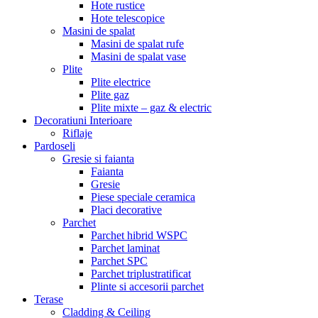
Hote rustice
Hote telescopice
Masini de spalat
Masini de spalat rufe
Masini de spalat vase
Plite
Plite electrice
Plite gaz
Plite mixte – gaz & electric
Decoratiuni Interioare
Riflaje
Pardoseli
Gresie si faianta
Faianta
Gresie
Piese speciale ceramica
Placi decorative
Parchet
Parchet hibrid WSPC
Parchet laminat
Parchet SPC
Parchet triplustratificat
Plinte si accesorii parchet
Terase
Cladding & Ceiling