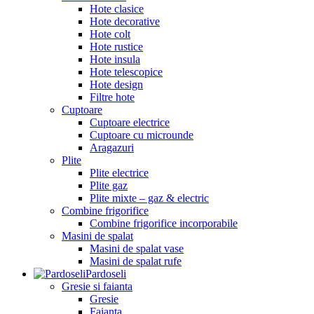
Hote clasice
Hote decorative
Hote colt
Hote rustice
Hote insula
Hote telescopice
Hote design
Filtre hote
Cuptoare
Cuptoare electrice
Cuptoare cu microunde
Aragazuri
Plite
Plite electrice
Plite gaz
Plite mixte – gaz & electric
Combine frigorifice
Combine frigorifice incorporabile
Masini de spalat
Masini de spalat vase
Masini de spalat rufe
Pardoseli
Gresie si faianta
Gresie
Faianta