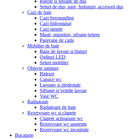
Rigole si sifoane de dus
Seturi de dus, pare, furtunuri, accesorii dus
Cazi de baie
Cazi freestanding
Cazi hidromasaj
Cazi simple
Masti, suporturi, sifoane,tetiere
Paravane de cada
Mobilier de baie
Baze de lavoar si blaturi
Oglinzi LED
Seturi mobilier
Obiecte sanitare
Bideuri
Capace wc
Lavoare si piedestale
Sifoane si ventile lavoar
Vase WC
Radiatoare
Radiatoare de baie
Rezervoare wc si clapete
Clapete actioanare wc
Rezervoare wc aparente
Rezervoare wc incastrate
Bucatarie