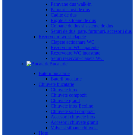
Paravane dus walk-in
Panouri si usi de dus
Cadite de dus
Rigole si sifoane de dus
Coloane de dus si sisteme de dus
Seturi de dus, pare, furtunuri, accesorii dus
Rezervoare wc si clapete
Clapete actioanare WC
Rezervoare WC aparente
Rezervoare WC incastrate
Seturi rezervor+clapeta WC
Bucatarie
Baterii bucatarie
Baterii bucatarie
Chiuvete bucatarie
Chiuvete inox
Chiuvete compozit
Chiuvete granit
Chiuvete inox Ecoline
Chiuvete soft compozit
Accesorii chiuvete inox
Accesorii chiuvete granit
Valve si sifoane chiuveta
Hote