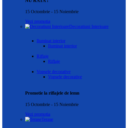
NU RATA !
15 Octombrie - 15 Noiembrie
Vezi promotia
Decoratiuni Interioare
Iluminat interior
Iluminat interior
Riflaje
Riflaje
Vopsele decorative
Vopsele decorative
Promotie la riflajele de lemn
15 Octombrie - 15 Noiembrie
Vezi promotia
Terase