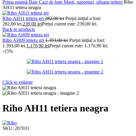
Prima pagină
Baie
Cazi de baie
Masti, suporturi, sifoane,tetiere
Riho
AH11 tetiera neagra
Riho AH11 tetiera gri
282,00
lei
Prețul inițial a fost:
282,00 lei.
239,00
lei
Prețul curent este: 239,00 lei.
Back to products
Riho AH09 tetiera gri
1.393,00
lei
Prețul inițial a fost:
1.393,00 lei.
1.170,90
lei
Prețul curent este: 1.170,90 lei.
-15%
Click to enlarge
Riho AH11 tetiera neagra
SKU:
207031