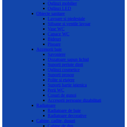
Oglinzi mobilier
Oglinzi LED
Obiecte sanitare
Lavoare si piedestale
Sifoane si ventile lavoar
Vase WC
Capace WC
Bideuri
Pisoare
Accesorii baie
Savoniere
Dozatoare sapun lichid
Suporti periute dinti
Oglinzi cosmetice
Suporti prosop
Polite si etajere
Suporti hartie igienica
Perii WC
Cosuri de gunoi
Accesorii persoane dizabilitati
Radiatoare
Radiatoare de baie
Radiatoare decorative
Cabine, cadite, dusuri
Cabine de dus