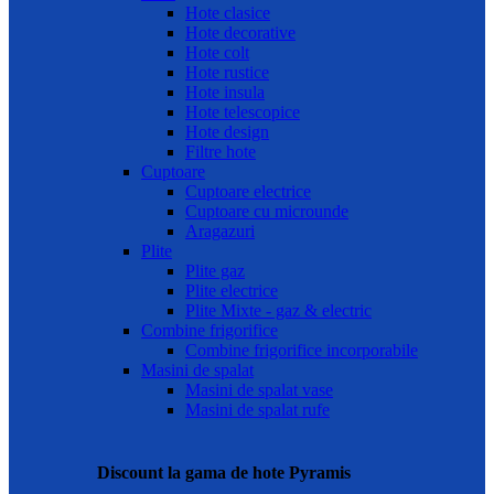
Hote clasice
Hote decorative
Hote colt
Hote rustice
Hote insula
Hote telescopice
Hote design
Filtre hote
Cuptoare
Cuptoare electrice
Cuptoare cu microunde
Aragazuri
Plite
Plite gaz
Plite electrice
Plite Mixte - gaz & electric
Combine frigorifice
Combine frigorifice incorporabile
Masini de spalat
Masini de spalat vase
Masini de spalat rufe
Discount la gama de hote Pyramis