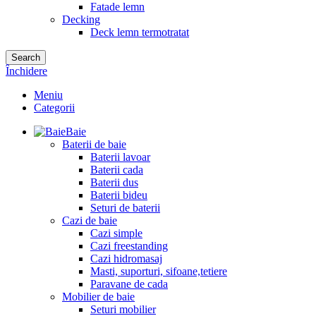
Fatade lemn
Decking
Deck lemn termotratat
Search
Închidere
Meniu
Categorii
Baie
Baterii de baie
Baterii lavoar
Baterii cada
Baterii dus
Baterii bideu
Seturi de baterii
Cazi de baie
Cazi simple
Cazi freestanding
Cazi hidromasaj
Masti, suporturi, sifoane,tetiere
Paravane de cada
Mobilier de baie
Seturi mobilier