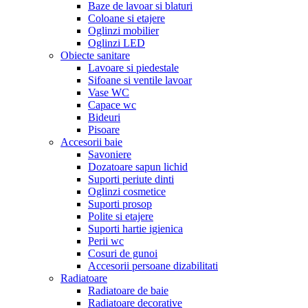
Baze de lavoar si blaturi
Coloane si etajere
Oglinzi mobilier
Oglinzi LED
Obiecte sanitare
Lavoare si piedestale
Sifoane si ventile lavoar
Vase WC
Capace wc
Bideuri
Pisoare
Accesorii baie
Savoniere
Dozatoare sapun lichid
Suporti periute dinti
Oglinzi cosmetice
Suporti prosop
Polite si etajere
Suporti hartie igienica
Perii wc
Cosuri de gunoi
Accesorii persoane dizabilitati
Radiatoare
Radiatoare de baie
Radiatoare decorative