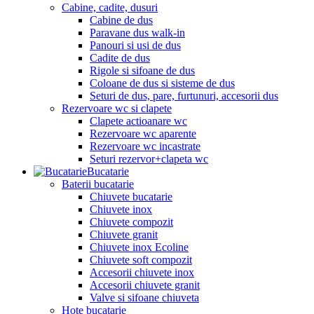
Cabine, cadite, dusuri
Cabine de dus
Paravane dus walk-in
Panouri si usi de dus
Cadite de dus
Rigole si sifoane de dus
Coloane de dus si sisteme de dus
Seturi de dus, pare, furtunuri, accesorii dus
Rezervoare wc si clapete
Clapete actioanare wc
Rezervoare wc aparente
Rezervoare wc incastrate
Seturi rezervor+clapeta wc
Bucatarie
Baterii bucatarie
Chiuvete bucatarie
Chiuvete inox
Chiuvete compozit
Chiuvete granit
Chiuvete inox Ecoline
Chiuvete soft compozit
Accesorii chiuvete inox
Accesorii chiuvete granit
Valve si sifoane chiuveta
Hote bucatarie