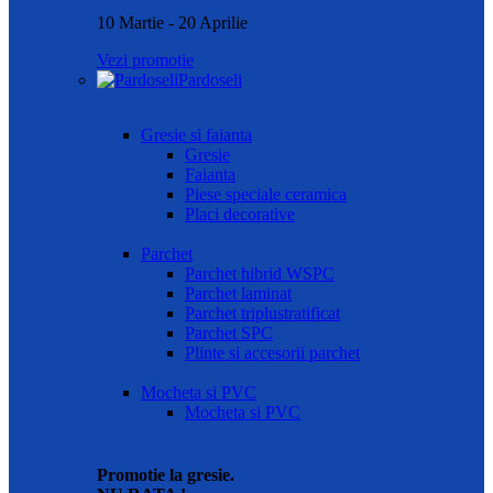
10 Martie - 20 Aprilie
Vezi promotie
Pardoseli
Gresie si faianta
Gresie
Faianta
Piese speciale ceramica
Placi decorative
Parchet
Parchet hibrid WSPC
Parchet laminat
Parchet triplustratificat
Parchet SPC
Plinte si accesorii parchet
Mocheta si PVC
Mocheta si PVC
Promotie la gresie.