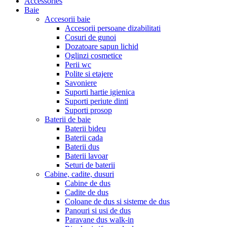
Accessories
Baie
Accesorii baie
Accesorii persoane dizabilitati
Cosuri de gunoi
Dozatoare sapun lichid
Oglinzi cosmetice
Perii wc
Polite si etajere
Savoniere
Suporti hartie igienica
Suporti periute dinti
Suporti prosop
Baterii de baie
Baterii bideu
Baterii cada
Baterii dus
Baterii lavoar
Seturi de baterii
Cabine, cadite, dusuri
Cabine de dus
Cadite de dus
Coloane de dus si sisteme de dus
Panouri si usi de dus
Paravane dus walk-in