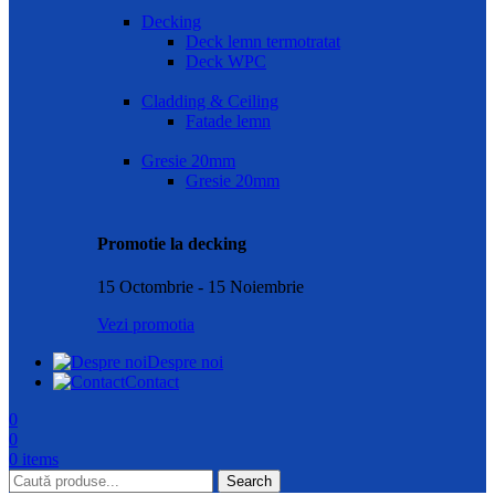
Decking
Deck lemn termotratat
Deck WPC
Cladding & Ceiling
Fatade lemn
Gresie 20mm
Gresie 20mm
Promotie la decking
15 Octombrie - 15 Noiembrie
Vezi promotia
Despre noi
Contact
0
0
0
items
Search