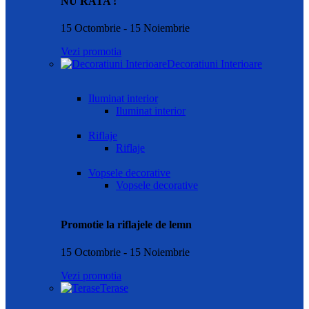
NU RATA !
15 Octombrie - 15 Noiembrie
Vezi promotia
Decoratiuni Interioare
Iluminat interior
Iluminat interior
Riflaje
Riflaje
Vopsele decorative
Vopsele decorative
Promotie la riflajele de lemn
15 Octombrie - 15 Noiembrie
Vezi promotia
Terase