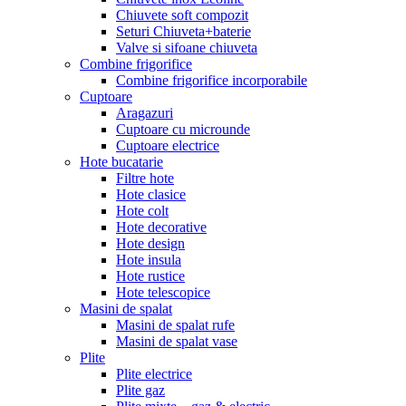
Chiuvete soft compozit
Seturi Chiuveta+baterie
Valve si sifoane chiuveta
Combine frigorifice
Combine frigorifice incorporabile
Cuptoare
Aragazuri
Cuptoare cu microunde
Cuptoare electrice
Hote bucatarie
Filtre hote
Hote clasice
Hote colt
Hote decorative
Hote design
Hote insula
Hote rustice
Hote telescopice
Masini de spalat
Masini de spalat rufe
Masini de spalat vase
Plite
Plite electrice
Plite gaz