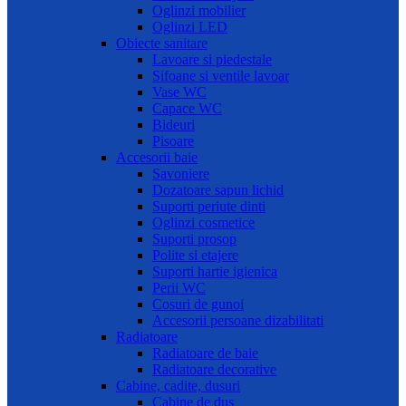
Oglinzi mobilier
Oglinzi LED
Obiecte sanitare
Lavoare si piedestale
Sifoane si ventile lavoar
Vase WC
Capace WC
Bideuri
Pisoare
Accesorii baie
Savoniere
Dozatoare sapun lichid
Suporti periute dinti
Oglinzi cosmetice
Suporti prosop
Polite si etajere
Suporti hartie igienica
Perii WC
Cosuri de gunoi
Accesorii persoane dizabilitati
Radiatoare
Radiatoare de baie
Radiatoare decorative
Cabine, cadite, dusuri
Cabine de dus