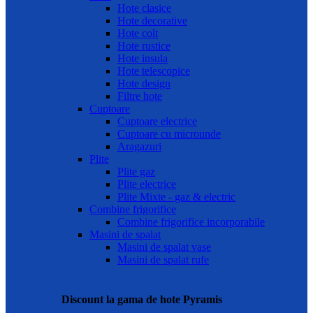
Hote clasice
Hote decorative
Hote colt
Hote rustice
Hote insula
Hote telescopice
Hote design
Filtre hote
Cuptoare
Cuptoare electrice
Cuptoare cu microunde
Aragazuri
Plite
Plite gaz
Plite electrice
Plite Mixte - gaz & electric
Combine frigorifice
Combine frigorifice incorporabile
Masini de spalat
Masini de spalat vase
Masini de spalat rufe
Discount la gama de hote Pyramis