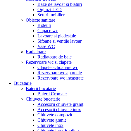
Baze de lavoar si blaturi
Oglinzi LED
Seturi mobilier
Obiecte sanitare
Bideuri
Capace wc
Lavoare si piedestale
Sifoane si ventile lavoar
Vase WC
Radiatoare
Radiatoare de baie
Rezervoare wc si clapete
Clapete actioanare wc
Rezervoare wc aparente
Rezervoare wc incastrate
Bucatarie
Baterii bucatarie
Baterii Cromate
Chiuvete bucatarie
Accesorii chiuvete granit
Accesorii chiuvete inox
Chiuvete compozit
Chiuvete granit
Chiuvete inox
Chiuvete inox Ecoline