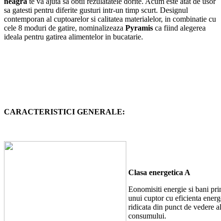
neagra
te va ajuta sa obtii rezulatatele dorite. Acum este atat de usor
sa gatesti pentru diferite gusturi intr-un timp scurt. Designul
contemporan al cuptoarelor si calitatea materialelor, in combinatie cu
cele 8 moduri de gatire, nominalizeaza
Pyramis
ca fiind alegerea
ideala pentru gatirea alimentelor in bucatarie.
CARACTERISTICI GENERALE:
Clasa energetica A
Eonomisiti energie si bani pri
unui cuptor cu eficienta energ
ridicata din punct de vedere a
consumului.