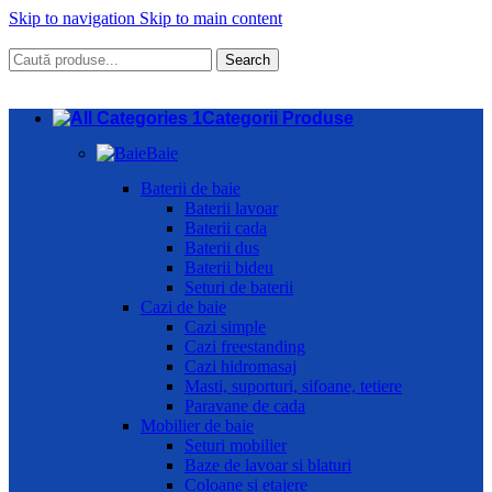
Skip to navigation
Skip to main content
Search
Categorii Produse
Baie
Baterii de baie
Baterii lavoar
Baterii cada
Baterii dus
Baterii bideu
Seturi de baterii
Cazi de baie
Cazi simple
Cazi freestanding
Cazi hidromasaj
Masti, suporturi, sifoane, tetiere
Paravane de cada
Mobilier de baie
Seturi mobilier
Baze de lavoar si blaturi
Coloane si etajere