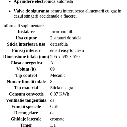
Aprindere electronica
automata
Valve de siguranta
pentru intreruperea alimentarii cu gaz in
cazul stingerii accidentale a flacerei
Informații suplimentare
Instalare
Incorporabil
Usa cuptor
2 straturi de sticla
Sticla interioara usa
detasabila
Finisaj interior
email easy to clean
Dimensiune totala (mm)
595 x 595 x 550
Clasa energetica
A
Volum (lt)
69
Tip control
Mecanic
Numar functii totale
8
Tip material
Sticla neagra
Consum convectie
0.87 KWh
Ventilatie tangentiala
da
Functii speciale
Grill
Decongelare
da
Ghidaje laterale
cromate
Timer
Da