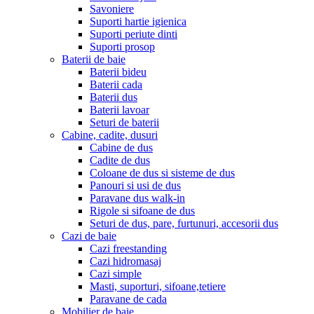
Savoniere
Suporti hartie igienica
Suporti periute dinti
Suporti prosop
Baterii de baie
Baterii bideu
Baterii cada
Baterii dus
Baterii lavoar
Seturi de baterii
Cabine, cadite, dusuri
Cabine de dus
Cadite de dus
Coloane de dus si sisteme de dus
Panouri si usi de dus
Paravane dus walk-in
Rigole si sifoane de dus
Seturi de dus, pare, furtunuri, accesorii dus
Cazi de baie
Cazi freestanding
Cazi hidromasaj
Cazi simple
Masti, suporturi, sifoane,tetiere
Paravane de cada
Mobilier de baie