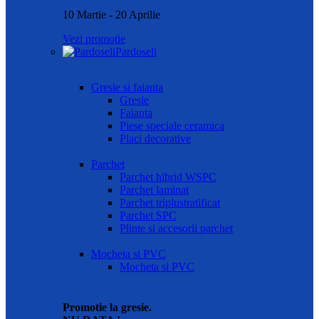
10 Martie - 20 Aprilie
Vezi promotie
Pardoseli
Gresie si faianta
Gresie
Faianta
Piese speciale ceramica
Placi decorative
Parchet
Parchet hibrid WSPC
Parchet laminat
Parchet triplustratificat
Parchet SPC
Plinte si accesorii parchet
Mocheta si PVC
Mocheta si PVC
Promotie la gresie.