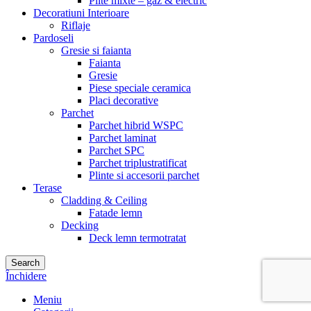
Plite mixte – gaz & electric
Decoratiuni Interioare
Riflaje
Pardoseli
Gresie si faianta
Faianta
Gresie
Piese speciale ceramica
Placi decorative
Parchet
Parchet hibrid WSPC
Parchet laminat
Parchet SPC
Parchet triplustratificat
Plinte si accesorii parchet
Terase
Cladding & Ceiling
Fatade lemn
Decking
Deck lemn termotratat
Search
Închidere
Meniu