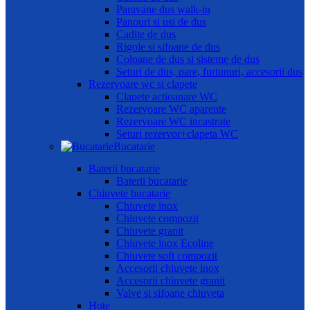
Paravane dus walk-in
Panouri si usi de dus
Cadite de dus
Rigole si sifoane de dus
Coloane de dus si sisteme de dus
Seturi de dus, pare, furtunuri, accesorii dus
Rezervoare wc si clapete
Clapete actioanare WC
Rezervoare WC aparente
Rezervoare WC incastrate
Seturi rezervor+clapeta WC
Bucatarie
Baterii bucatarie
Baterii bucatarie
Chiuvete bucatarie
Chiuvete inox
Chiuvete compozit
Chiuvete granit
Chiuvete inox Ecoline
Chiuvete soft compozit
Accesorii chiuvete inox
Accesorii chiuvete granit
Valve si sifoane chiuveta
Hote