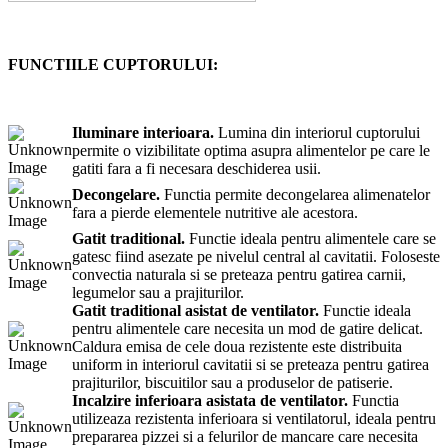
FUNCTIILE CUPTORULUI:
Iluminare interioara.
Lumina din interiorul cuptorului
permite o vizibilitate optima asupra alimentelor pe care le
gatiti fara a fi necesara deschiderea usii.
Decongelare.
Functia permite decongelarea alimenatelor
fara a pierde elementele nutritive ale acestora.
Gatit traditional.
Functie ideala pentru alimentele care se
gatesc fiind asezate pe nivelul central al cavitatii. Foloseste
convectia naturala si se preteaza pentru gatirea carnii,
legumelor sau a prajiturilor.
Gatit traditional asistat de ventilator.
Functie ideala
pentru alimentele care necesita un mod de gatire delicat.
Caldura emisa de cele doua rezistente este distribuita
uniform in interiorul cavitatii si se preteaza pentru gatirea
prajiturilor, biscuitilor sau a produselor de patiserie.
Incalzire inferioara asistata de ventilator.
Functia
utilizeaza rezistenta inferioara si ventilatorul, ideala pentru
prepararea pizzei si a felurilor de mancare care necesita