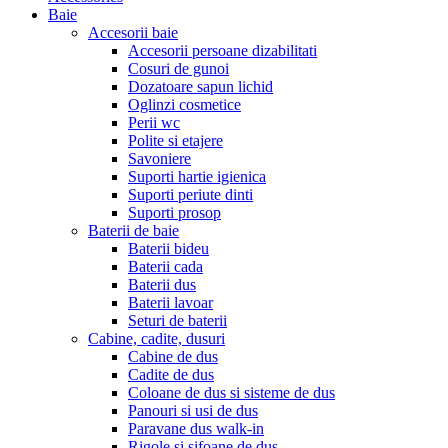
Baie
Accesorii baie
Accesorii persoane dizabilitati
Cosuri de gunoi
Dozatoare sapun lichid
Oglinzi cosmetice
Perii wc
Polite si etajere
Savoniere
Suporti hartie igienica
Suporti periute dinti
Suporti prosop
Baterii de baie
Baterii bideu
Baterii cada
Baterii dus
Baterii lavoar
Seturi de baterii
Cabine, cadite, dusuri
Cabine de dus
Cadite de dus
Coloane de dus si sisteme de dus
Panouri si usi de dus
Paravane dus walk-in
Rigole si sifoane de dus