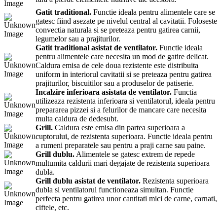
Gatit traditional.
Functie ideala pentru alimentele care se
gatesc fiind asezate pe nivelul central al cavitatii. Foloseste
convectia naturala si se preteaza pentru gatirea carnii,
legumelor sau a prajiturilor.
Gatit traditional asistat de ventilator.
Functie ideala
pentru alimentele care necesita un mod de gatire delicat.
Caldura emisa de cele doua rezistente este distribuita
uniform in interiorul cavitatii si se preteaza pentru gatirea
prajiturilor, biscuitilor sau a produselor de patiserie.
Incalzire inferioara asistata de ventilator.
Functia
utilizeaza rezistenta inferioara si ventilatorul, ideala pentru
prepararea pizzei si a felurilor de mancare care necesita
multa caldura de dedesubt.
Grill.
Caldura este emisa din partea superioara a
cuptorului, de rezistenta superioara. Functie ideala pentru
a rumeni preparatele sau pentru a praji carne sau paine.
Grill dublu.
Alimentele se gatesc extrem de repede
multumita caldurii mari degajate de rezistenta superioara
dubla.
Grill dublu asistat de ventilator.
Rezistenta superioara
dubla si ventilatorul functioneaza simultan. Functie
perfecta pentru gatirea unor cantitati mici de carne, carnati,
ciftele, etc.