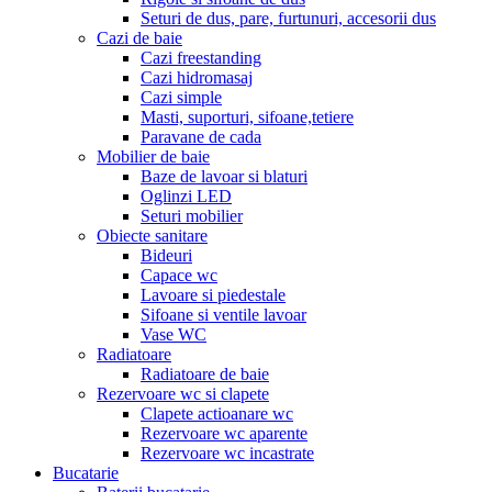
Seturi de dus, pare, furtunuri, accesorii dus
Cazi de baie
Cazi freestanding
Cazi hidromasaj
Cazi simple
Masti, suporturi, sifoane,tetiere
Paravane de cada
Mobilier de baie
Baze de lavoar si blaturi
Oglinzi LED
Seturi mobilier
Obiecte sanitare
Bideuri
Capace wc
Lavoare si piedestale
Sifoane si ventile lavoar
Vase WC
Radiatoare
Radiatoare de baie
Rezervoare wc si clapete
Clapete actioanare wc
Rezervoare wc aparente
Rezervoare wc incastrate
Bucatarie