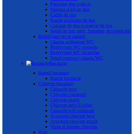
Paravane dus walk-in
Panouri si usi de dus
Cadite de dus
Rigole si sifoane de dus
Coloane de dus si sisteme de dus
Seturi de dus, pare, furtunuri, accesorii dus
Rezervoare wc si clapete
Clapete actioanare WC
Rezervoare WC aparente
Rezervoare WC incastrate
Seturi rezervor+clapeta WC
Bucatarie
Baterii bucatarie
Baterii bucatarie
Chiuvete bucatarie
Chiuvete inox
Chiuvete compozit
Chiuvete granit
Chiuvete inox Ecoline
Chiuvete soft compozit
Accesorii chiuvete inox
Accesorii chiuvete granit
Valve si sifoane chiuveta
Hote