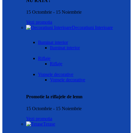
NU RATA !
15 Octombrie - 15 Noiembrie
Vezi promotia
Decoratiuni Interioare
Iluminat interior
Iluminat interior
Riflaje
Riflaje
Vopsele decorative
Vopsele decorative
Promotie la riflajele de lemn
15 Octombrie - 15 Noiembrie
Vezi promotia
Terase