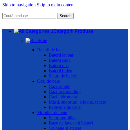
Skip to navigation
Skip to main content
Search
Categorii Produse
Baie
Baterii de baie
Baterii lavoar
Baterii cada
Baterii dus
Baterii bideu
Seturi de baterii
Cazi de baie
Cazi simple
Cazi freestanding
Cazi hidromasaj
Masti, suporturi, sifoane, tetiere
Paravane de cada
Mobilier de baie
Seturi mobilier
Baze de lavoar si blaturi
Coloane si etajere