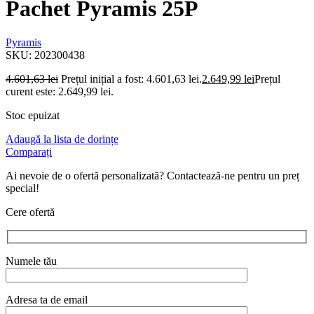
Pachet Pyramis 25P
Pyramis
SKU:
202300438
4.601,63
lei
Prețul inițial a fost: 4.601,63 lei.
2.649,99
lei
Prețul
curent este: 2.649,99 lei.
Stoc epuizat
Adaugă la lista de dorințe
Comparați
Ai nevoie de o ofertă personalizată? Contactează-ne pentru un preț
special!
Cere ofertă
Numele tău
Adresa ta de email