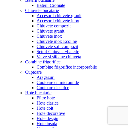
Baterii bucatarie
Baterii Cromate
Chiuvete bucatarie
Accesorii chiuvete granit
Accesorii chiuvete inox
Chiuvete compozit
Chiuvete granit
Chiuvete inox
Chiuvete inox Ecoline
Chiuvete soft compozit
Seturi Chiuveta+baterie
Valve si sifoane chiuveta
Combine frigorifice
Combine frigorifice incorporabile
Cuptoare
Aragazuri
Cuptoare cu microunde
Cuptoare electrice
Hote bucatarie
Filtre hote
Hote clasice
Hote colt
Hote decorative
Hote design
Hote insula