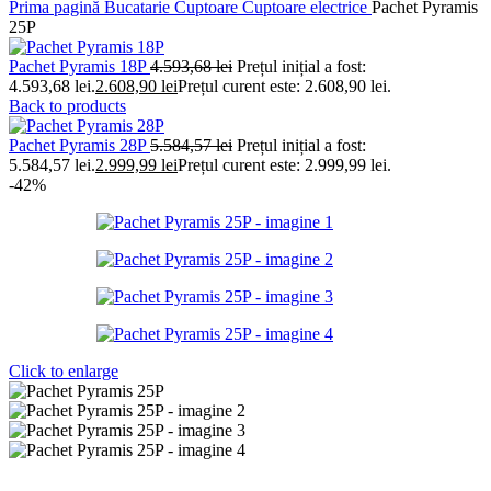
Prima pagină
Bucatarie
Cuptoare
Cuptoare electrice
Pachet Pyramis
25P
Pachet Pyramis 18P
4.593,68
lei
Prețul inițial a fost:
4.593,68 lei.
2.608,90
lei
Prețul curent este: 2.608,90 lei.
Back to products
Pachet Pyramis 28P
5.584,57
lei
Prețul inițial a fost:
5.584,57 lei.
2.999,99
lei
Prețul curent este: 2.999,99 lei.
-42%
Click to enlarge