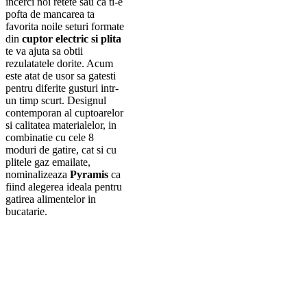
incerci noi retete sau ca ti-e
pofta de mancarea ta
favorita noile seturi formate
din
cuptor electric si plita
te va ajuta sa obtii
rezulatatele dorite. Acum
este atat de usor sa gatesti
pentru diferite gusturi intr-
un timp scurt. Designul
contemporan al cuptoarelor
si calitatea materialelor, in
combinatie cu cele 8
moduri de gatire, cat si cu
plitele gaz emailate,
nominalizeaza
Pyramis
ca
fiind alegerea ideala pentru
gatirea alimentelor in
bucatarie.