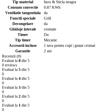
Tip material
Inox & Sticla neagra
Consum convectie
0.87 KWh
Ventilatie tangentiala
da
Functii speciale
Grill
Decongelare
da
Ghidaje laterale
cromate
Timer
Da
Tip timer
Mecanic
Accesorii incluse
1 tava pentru copt | gratar cromat
Garantie
2 ani
Recenzii (0)
Evaluat la
0
din 5
0 reviews
Evaluat la
5
din 5
0
Evaluat la
4
din 5
0
Evaluat la
3
din 5
0
Evaluat la
2
din 5
0
Evaluat la
1
din 5
0