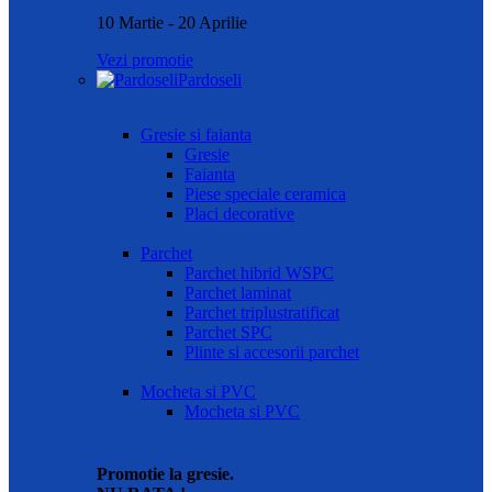
10 Martie - 20 Aprilie
Vezi promotie
Pardoseli
Gresie si faianta
Gresie
Faianta
Piese speciale ceramica
Placi decorative
Parchet
Parchet hibrid WSPC
Parchet laminat
Parchet triplustratificat
Parchet SPC
Plinte si accesorii parchet
Mocheta si PVC
Mocheta si PVC
Promotie la gresie.