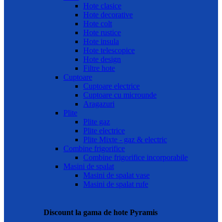
Hote clasice
Hote decorative
Hote colt
Hote rustice
Hote insula
Hote telescopice
Hote design
Filtre hote
Cuptoare
Cuptoare electrice
Cuptoare cu microunde
Aragazuri
Plite
Plite gaz
Plite electrice
Plite Mixte - gaz & electric
Combine frigorifice
Combine frigorifice incorporabile
Masini de spalat
Masini de spalat vase
Masini de spalat rufe
Discount la gama de hote Pyramis