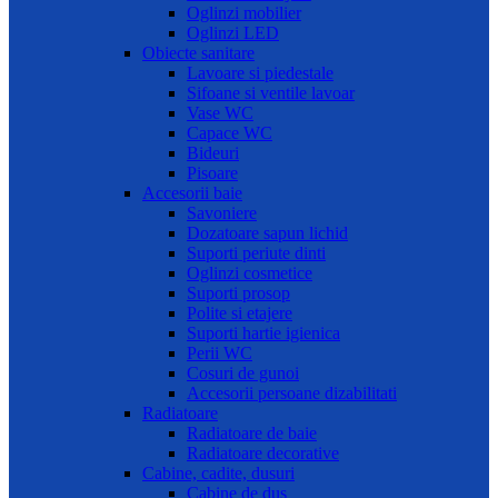
Oglinzi mobilier
Oglinzi LED
Obiecte sanitare
Lavoare si piedestale
Sifoane si ventile lavoar
Vase WC
Capace WC
Bideuri
Pisoare
Accesorii baie
Savoniere
Dozatoare sapun lichid
Suporti periute dinti
Oglinzi cosmetice
Suporti prosop
Polite si etajere
Suporti hartie igienica
Perii WC
Cosuri de gunoi
Accesorii persoane dizabilitati
Radiatoare
Radiatoare de baie
Radiatoare decorative
Cabine, cadite, dusuri
Cabine de dus