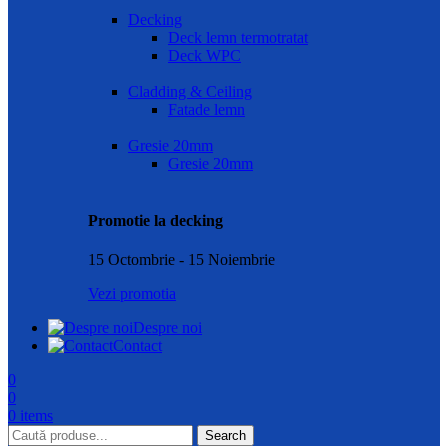
Decking
Deck lemn termotratat
Deck WPC
Cladding & Ceiling
Fatade lemn
Gresie 20mm
Gresie 20mm
Promotie la decking
15 Octombrie - 15 Noiembrie
Vezi promotia
Despre noi
Contact
0
0
0
items
Search