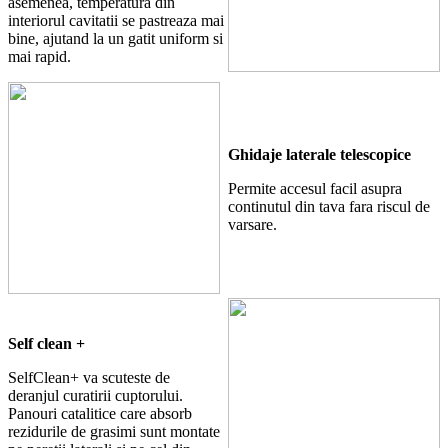
asemenea, temperatura din
interiorul cavitatii se pastreaza mai
bine, ajutand la un gatit uniform si
mai rapid.
Ghidaje laterale telescopice
Permite accesul facil asupra
continutul din tava fara riscul de
varsare.
Self clean +
SelfClean+ va scuteste de
deranjul curatirii cuptorului.
Panouri catalitice care absorb
rezidurile de grasimi sunt montate