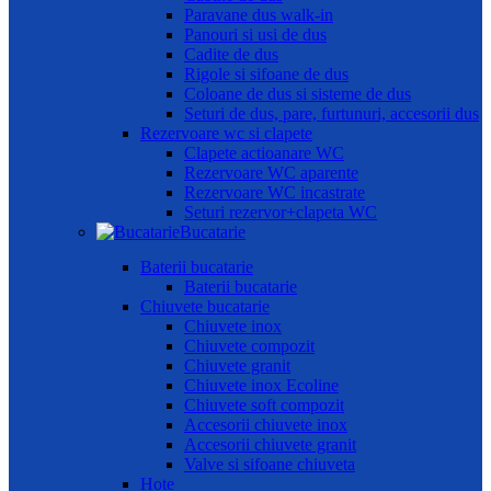
Paravane dus walk-in
Panouri si usi de dus
Cadite de dus
Rigole si sifoane de dus
Coloane de dus si sisteme de dus
Seturi de dus, pare, furtunuri, accesorii dus
Rezervoare wc si clapete
Clapete actioanare WC
Rezervoare WC aparente
Rezervoare WC incastrate
Seturi rezervor+clapeta WC
Bucatarie
Baterii bucatarie
Baterii bucatarie
Chiuvete bucatarie
Chiuvete inox
Chiuvete compozit
Chiuvete granit
Chiuvete inox Ecoline
Chiuvete soft compozit
Accesorii chiuvete inox
Accesorii chiuvete granit
Valve si sifoane chiuveta
Hote