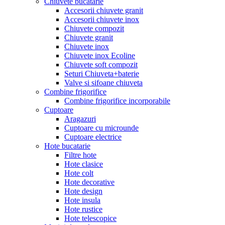
Chiuvete bucatarie
Accesorii chiuvete granit
Accesorii chiuvete inox
Chiuvete compozit
Chiuvete granit
Chiuvete inox
Chiuvete inox Ecoline
Chiuvete soft compozit
Seturi Chiuveta+baterie
Valve si sifoane chiuveta
Combine frigorifice
Combine frigorifice incorporabile
Cuptoare
Aragazuri
Cuptoare cu microunde
Cuptoare electrice
Hote bucatarie
Filtre hote
Hote clasice
Hote colt
Hote decorative
Hote design
Hote insula
Hote rustice
Hote telescopice