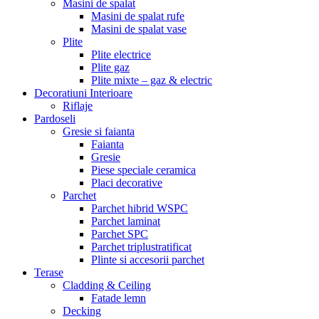
Masini de spalat
Masini de spalat rufe
Masini de spalat vase
Plite
Plite electrice
Plite gaz
Plite mixte – gaz & electric
Decoratiuni Interioare
Riflaje
Pardoseli
Gresie si faianta
Faianta
Gresie
Piese speciale ceramica
Placi decorative
Parchet
Parchet hibrid WSPC
Parchet laminat
Parchet SPC
Parchet triplustratificat
Plinte si accesorii parchet
Terase
Cladding & Ceiling
Fatade lemn
Decking