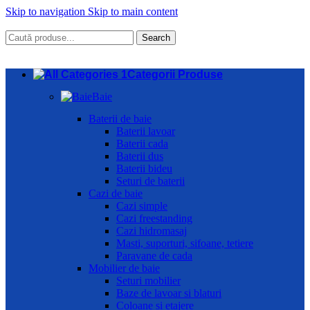
Skip to navigation
Skip to main content
Search
Categorii Produse
Baie
Baterii de baie
Baterii lavoar
Baterii cada
Baterii dus
Baterii bideu
Seturi de baterii
Cazi de baie
Cazi simple
Cazi freestanding
Cazi hidromasaj
Masti, suporturi, sifoane, tetiere
Paravane de cada
Mobilier de baie
Seturi mobilier
Baze de lavoar si blaturi
Coloane si etajere