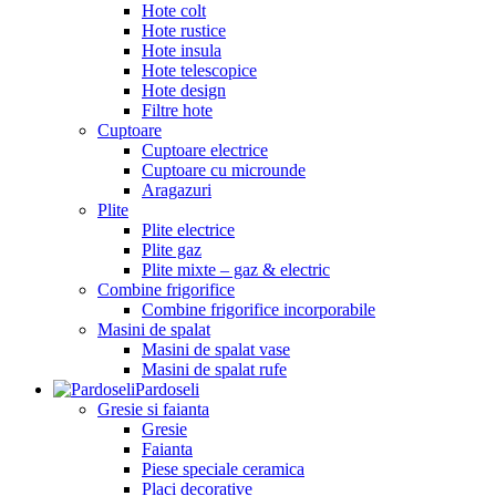
Hote colt
Hote rustice
Hote insula
Hote telescopice
Hote design
Filtre hote
Cuptoare
Cuptoare electrice
Cuptoare cu microunde
Aragazuri
Plite
Plite electrice
Plite gaz
Plite mixte – gaz & electric
Combine frigorifice
Combine frigorifice incorporabile
Masini de spalat
Masini de spalat vase
Masini de spalat rufe
Pardoseli
Gresie si faianta
Gresie
Faianta
Piese speciale ceramica
Placi decorative