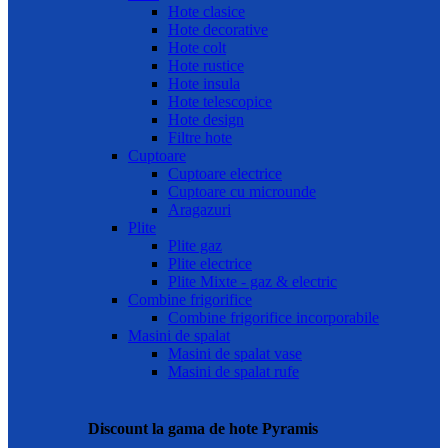
Hote clasice
Hote decorative
Hote colt
Hote rustice
Hote insula
Hote telescopice
Hote design
Filtre hote
Cuptoare
Cuptoare electrice
Cuptoare cu microunde
Aragazuri
Plite
Plite gaz
Plite electrice
Plite Mixte - gaz & electric
Combine frigorifice
Combine frigorifice incorporabile
Masini de spalat
Masini de spalat vase
Masini de spalat rufe
Discount la gama de hote Pyramis