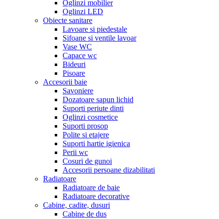
Oglinzi mobilier
Oglinzi LED
Obiecte sanitare
Lavoare si piedestale
Sifoane si ventile lavoar
Vase WC
Capace wc
Bideuri
Pisoare
Accesorii baie
Savoniere
Dozatoare sapun lichid
Suporti periute dinti
Oglinzi cosmetice
Suporti prosop
Polite si etajere
Suporti hartie igienica
Perii wc
Cosuri de gunoi
Accesorii persoane dizabilitati
Radiatoare
Radiatoare de baie
Radiatoare decorative
Cabine, cadite, dusuri
Cabine de dus