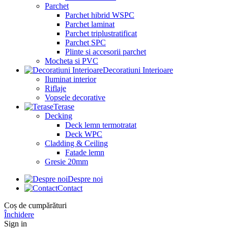
Parchet
Parchet hibrid WSPC
Parchet laminat
Parchet triplustratificat
Parchet SPC
Plinte si accesorii parchet
Mocheta si PVC
Decoratiuni Interioare
Iluminat interior
Riflaje
Vopsele decorative
Terase
Decking
Deck lemn termotratat
Deck WPC
Cladding & Ceiling
Fatade lemn
Gresie 20mm
Despre noi
Contact
Coș de cumpărături
Închidere
Sign in