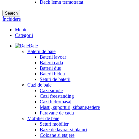
Deck lemn termotratat
Search
Închidere
Meniu
Categorii
Baie
Baterii de baie
Baterii lavoar
Baterii cada
Baterii dus
Baterii bideu
Seturi de baterii
Cazi de baie
Cazi simple
Cazi freestanding
Cazi hidromasaj
Masti, suporturi, sifoane,tetiere
Paravane de cada
Mobilier de baie
Seturi mobilier
Baze de lavoar si blaturi
Coloane si etajere