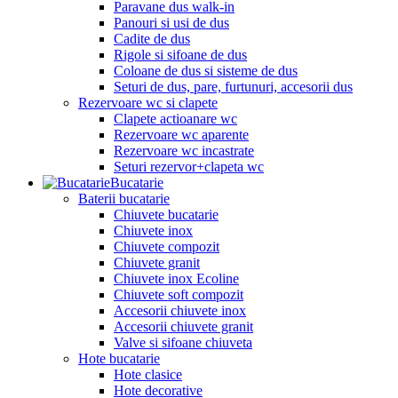
Paravane dus walk-in
Panouri si usi de dus
Cadite de dus
Rigole si sifoane de dus
Coloane de dus si sisteme de dus
Seturi de dus, pare, furtunuri, accesorii dus
Rezervoare wc si clapete
Clapete actioanare wc
Rezervoare wc aparente
Rezervoare wc incastrate
Seturi rezervor+clapeta wc
Bucatarie
Baterii bucatarie
Chiuvete bucatarie
Chiuvete inox
Chiuvete compozit
Chiuvete granit
Chiuvete inox Ecoline
Chiuvete soft compozit
Accesorii chiuvete inox
Accesorii chiuvete granit
Valve si sifoane chiuveta
Hote bucatarie
Hote clasice
Hote decorative