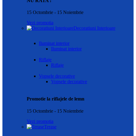
NU RATA !
15 Octombrie - 15 Noiembrie
Vezi promotia
Decoratiuni Interioare
Iluminat interior
Iluminat interior
Riflaje
Riflaje
Vopsele decorative
Vopsele decorative
Promotie la riflajele de lemn
15 Octombrie - 15 Noiembrie
Vezi promotia
Terase