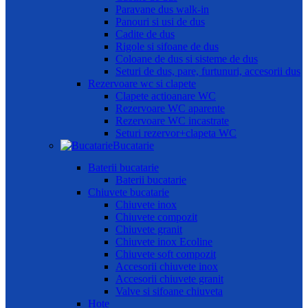
Paravane dus walk-in
Panouri si usi de dus
Cadite de dus
Rigole si sifoane de dus
Coloane de dus si sisteme de dus
Seturi de dus, pare, furtunuri, accesorii dus
Rezervoare wc si clapete
Clapete actioanare WC
Rezervoare WC aparente
Rezervoare WC incastrate
Seturi rezervor+clapeta WC
Bucatarie
Baterii bucatarie
Baterii bucatarie
Chiuvete bucatarie
Chiuvete inox
Chiuvete compozit
Chiuvete granit
Chiuvete inox Ecoline
Chiuvete soft compozit
Accesorii chiuvete inox
Accesorii chiuvete granit
Valve si sifoane chiuveta
Hote