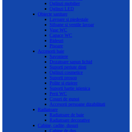
Oglinzi mobilier
Oglinzi LED
Obiecte sanitare
Lavoare si piedestale
Sifoane si ventile lavoar
Vase WC
Capace WC
Bideuri
Pisoare
Accesorii baie
Savoniere
Dozatoare sapun lichid
Suporti periute dinti
Oglinzi cosmetice
Suporti prosop
Polite si etajere
Suporti hartie igienica
Perii WC
Cosuri de gunoi
Accesorii persoane dizabilitati
Radiatoare
Radiatoare de baie
Radiatoare decorative
Cabine, cadite, dusuri
Cabine de dus