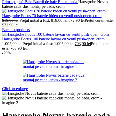
Prima pagină
Baie
Baterii de baie
Baterii cada
Hansgrohe Novus
baterie cada-dus montaj pe cada, crom
Hansgrohe Focus 70 baterie bideu cu ventil push-open, crom
818,00
lei
Prețul inițial a fost: 818,00 lei.
572,90
lei
Prețul curent este:
572,90 lei.
Back to products
Hansgrohe Focus 100 baterie lavoar cu ventil push-open, crom
1.005,00
lei
Prețul inițial a fost: 1.005,00 lei.
703,90
lei
Prețul curent
este: 703,90 lei.
-29%
Click to enlarge
Hansgrohe Novus baterie cada-