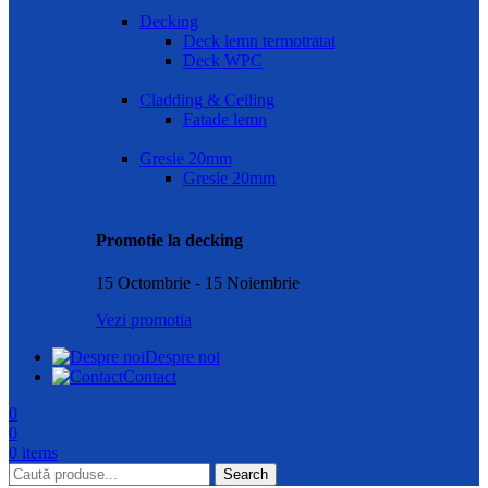
Decking
Deck lemn termotratat
Deck WPC
Cladding & Ceiling
Fatade lemn
Gresie 20mm
Gresie 20mm
Promotie la decking
15 Octombrie - 15 Noiembrie
Vezi promotia
Despre noi
Contact
0
0
0
items
Search