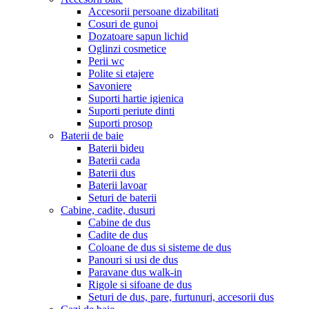
Accesorii persoane dizabilitati
Cosuri de gunoi
Dozatoare sapun lichid
Oglinzi cosmetice
Perii wc
Polite si etajere
Savoniere
Suporti hartie igienica
Suporti periute dinti
Suporti prosop
Baterii de baie
Baterii bideu
Baterii cada
Baterii dus
Baterii lavoar
Seturi de baterii
Cabine, cadite, dusuri
Cabine de dus
Cadite de dus
Coloane de dus si sisteme de dus
Panouri si usi de dus
Paravane dus walk-in
Rigole si sifoane de dus
Seturi de dus, pare, furtunuri, accesorii dus