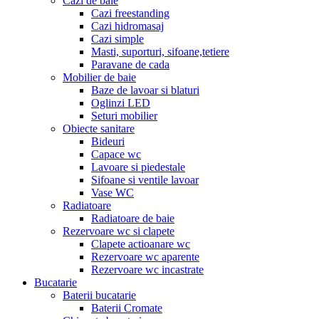
Cazi de baie
Cazi freestanding
Cazi hidromasaj
Cazi simple
Masti, suporturi, sifoane,tetiere
Paravane de cada
Mobilier de baie
Baze de lavoar si blaturi
Oglinzi LED
Seturi mobilier
Obiecte sanitare
Bideuri
Capace wc
Lavoare si piedestale
Sifoane si ventile lavoar
Vase WC
Radiatoare
Radiatoare de baie
Rezervoare wc si clapete
Clapete actioanare wc
Rezervoare wc aparente
Rezervoare wc incastrate
Bucatarie
Baterii bucatarie
Baterii Cromate