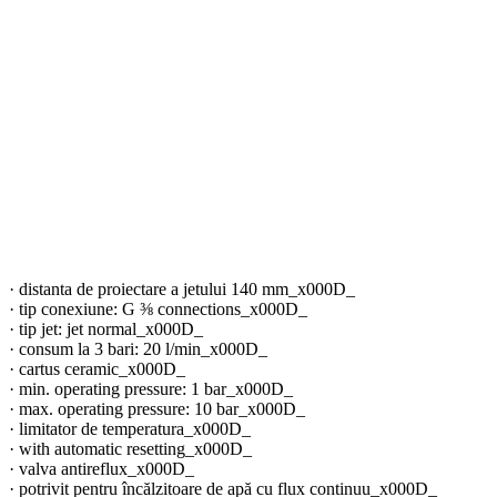
· distanta de proiectare a jetului 140 mm_x000D_
· tip conexiune: G ⅜ connections_x000D_
· tip jet: jet normal_x000D_
· consum la 3 bari: 20 l/min_x000D_
· cartus ceramic_x000D_
· min. operating pressure: 1 bar_x000D_
· max. operating pressure: 10 bar_x000D_
· limitator de temperatura_x000D_
· with automatic resetting_x000D_
· valva antireflux_x000D_
· potrivit pentru încălzitoare de apă cu flux continuu_x000D_