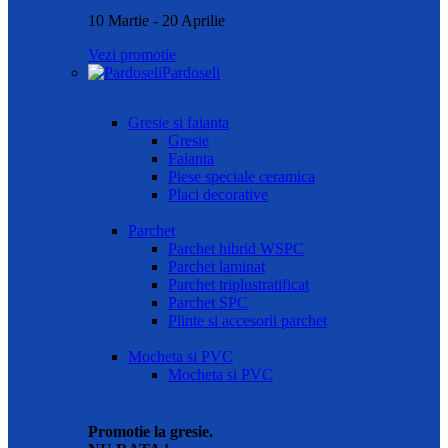
10 Martie - 20 Aprilie
Vezi promotie
Pardoseli
Gresie si faianta
Gresie
Faianta
Piese speciale ceramica
Placi decorative
Parchet
Parchet hibrid WSPC
Parchet laminat
Parchet triplustratificat
Parchet SPC
Plinte si accesorii parchet
Mocheta si PVC
Mocheta si PVC
Promotie la gresie.