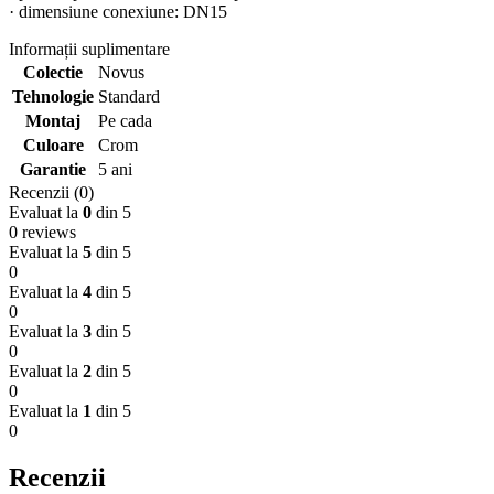
· dimensiune conexiune: DN15
Informații suplimentare
Colectie
Novus
Tehnologie
Standard
Montaj
Pe cada
Culoare
Crom
Garantie
5 ani
Recenzii (0)
Evaluat la
0
din 5
0 reviews
Evaluat la
5
din 5
0
Evaluat la
4
din 5
0
Evaluat la
3
din 5
0
Evaluat la
2
din 5
0
Evaluat la
1
din 5
0
Recenzii