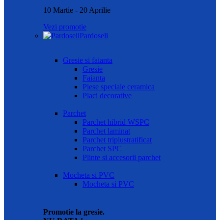
10 Martie - 20 Aprilie
Vezi promotie
Pardoseli
Gresie si faianta
Gresie
Faianta
Piese speciale ceramica
Placi decorative
Parchet
Parchet hibrid WSPC
Parchet laminat
Parchet triplustratificat
Parchet SPC
Plinte si accesorii parchet
Mocheta si PVC
Mocheta si PVC
Promotie la gresie.