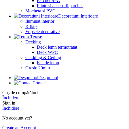
Parchet SPC
Plinte si accesorii parchet
Mocheta si PVC
Decoratiuni Interioare
Iluminat interior
Riflaje
Vopsele decorative
Terase
Decking
Deck lemn termotratat
Deck WPC
Cladding & Ceiling
Fatade lemn
Gresie 20mm
Despre noi
Contact
Coș de cumpărături
Închidere
Sign in
Închidere
No account yet?
Create an Account