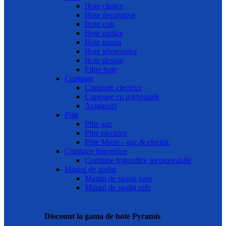
Hote clasice
Hote decorative
Hote colt
Hote rustice
Hote insula
Hote telescopice
Hote design
Filtre hote
Cuptoare
Cuptoare electrice
Cuptoare cu microunde
Aragazuri
Plite
Plite gaz
Plite electrice
Plite Mixte - gaz & electric
Combine frigorifice
Combine frigorifice incorporabile
Masini de spalat
Masini de spalat vase
Masini de spalat rufe
Discount la gama de hote Pyramis