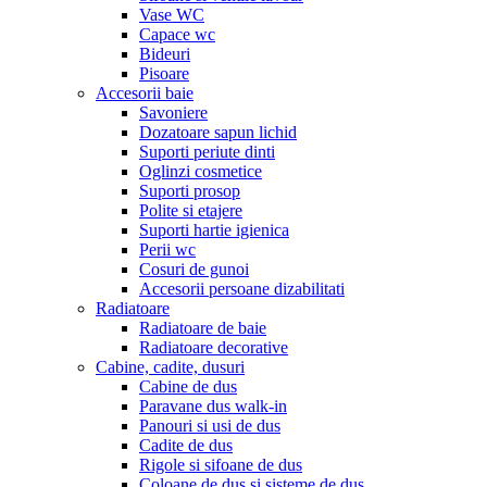
Vase WC
Capace wc
Bideuri
Pisoare
Accesorii baie
Savoniere
Dozatoare sapun lichid
Suporti periute dinti
Oglinzi cosmetice
Suporti prosop
Polite si etajere
Suporti hartie igienica
Perii wc
Cosuri de gunoi
Accesorii persoane dizabilitati
Radiatoare
Radiatoare de baie
Radiatoare decorative
Cabine, cadite, dusuri
Cabine de dus
Paravane dus walk-in
Panouri si usi de dus
Cadite de dus
Rigole si sifoane de dus
Coloane de dus si sisteme de dus