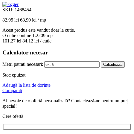
SKU:
1468454
82,95
lei
68,90
lei
/ mp
Acest produs este vandut doar la cutie.
O cutie contine 1.2209 mp
101,27
lei
84,12
lei
/ cutie
Calculator necesar
Metri patrati necesari:
Calculeaza
Stoc epuizat
Adaugă la lista de dorințe
Comparați
Ai nevoie de o ofertă personalizată? Contactează-ne pentru un preț
special!
Cere ofertă