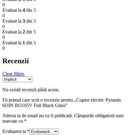
0
Evaluat la
4
din 5
0
Evaluat la
3
din 5
0
Evaluat la
2
din 5
0
Evaluat la
1
din 5
0
Recenzii
Clear filters
Nu există recenzii până acum.
Fii primul care scrii o recenzie pentru „Cuptor electric Pyramis
6OIN BO105V Full Black Glass”
Adresa ta de email nu va fi publicată.
Câmpurile obligatorii sunt
marcate cu
*
Evaluarea ta
*