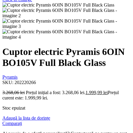
Cuptor electric Pyramis 6OIN
BO105V Full Black Glass
Pyramis
SKU:
202220266
3.268,06
lei
Prețul inițial a fost: 3.268,06 lei.
1.999,99
lei
Prețul
curent este: 1.999,99 lei.
Stoc epuizat
Adaugă la lista de dorințe
Comparați