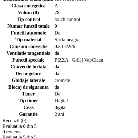
Clasa energetica
A
Volum (lt)
78
Tip control
touch control
Numar functii totale
9
Functii automate
Da
Tip material
Sticla neagra
Consum convectie
0.83 kW/h
Ventilatie tangentiala
da
Functii speciale
PIZZA | Grill | VapClean
Convectie fortata
da
Decongelare
da
Ghidaje laterale
cromate
Blocaj de siguranta
da
Timer
Da
Tip timer
Digital
Ceas
digital
Garantie
2 ani
Recenzii (0)
Evaluat la
0
din 5
0 reviews
Evaluat la
5
din 5