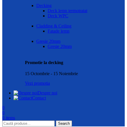
Decking
Deck lemn termotratat
Deck WPC
Cladding & Ceiling
Fatade lemn
Gresie 20mm
Gresie 20mm
Promotie la decking
15 Octombrie - 15 Noiembrie
Vezi promotia
Despre noi
Contact
0
0
0
items
Search