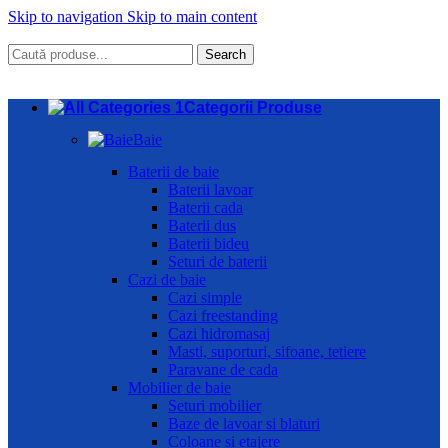
Skip to navigation
Skip to main content
Search
Categorii Produse
Baie
Baterii de baie
Baterii lavoar
Baterii cada
Baterii dus
Baterii bideu
Seturi de baterii
Cazi de baie
Cazi simple
Cazi freestanding
Cazi hidromasaj
Masti, suporturi, sifoane, tetiere
Paravane de cada
Mobilier de baie
Seturi mobilier
Baze de lavoar si blaturi
Coloane si etajere