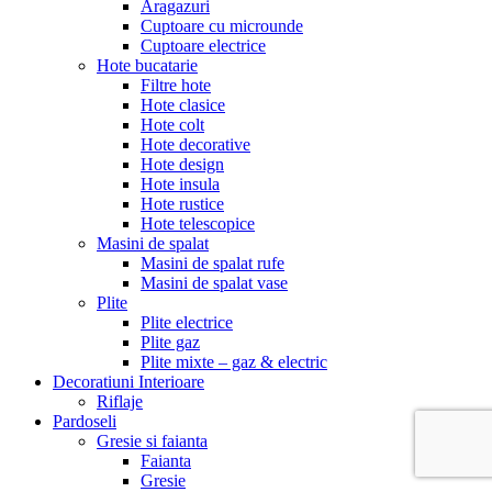
Aragazuri
Cuptoare cu microunde
Cuptoare electrice
Hote bucatarie
Filtre hote
Hote clasice
Hote colt
Hote decorative
Hote design
Hote insula
Hote rustice
Hote telescopice
Masini de spalat
Masini de spalat rufe
Masini de spalat vase
Plite
Plite electrice
Plite gaz
Plite mixte – gaz & electric
Decoratiuni Interioare
Riflaje
Pardoseli
Gresie si faianta
Faianta
Gresie