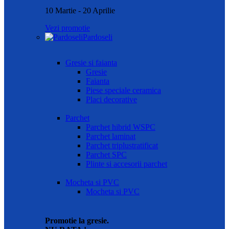
10 Martie - 20 Aprilie
Vezi promotie
Pardoseli
Gresie si faianta
Gresie
Faianta
Piese speciale ceramica
Placi decorative
Parchet
Parchet hibrid WSPC
Parchet laminat
Parchet triplustratificat
Parchet SPC
Plinte si accesorii parchet
Mocheta si PVC
Mocheta si PVC
Promotie la gresie.