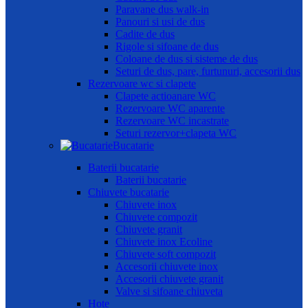
Paravane dus walk-in
Panouri si usi de dus
Cadite de dus
Rigole si sifoane de dus
Coloane de dus si sisteme de dus
Seturi de dus, pare, furtunuri, accesorii dus
Rezervoare wc si clapete
Clapete actioanare WC
Rezervoare WC aparente
Rezervoare WC incastrate
Seturi rezervor+clapeta WC
Bucatarie
Baterii bucatarie
Baterii bucatarie
Chiuvete bucatarie
Chiuvete inox
Chiuvete compozit
Chiuvete granit
Chiuvete inox Ecoline
Chiuvete soft compozit
Accesorii chiuvete inox
Accesorii chiuvete granit
Valve si sifoane chiuveta
Hote