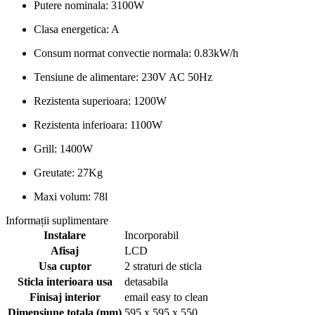
Putere nominala: 3100W
Clasa energetica: A
Consum normat convectie normala: 0.83kW/h
Tensiune de alimentare: 230V AC 50Hz
Rezistenta superioara: 1200W
Rezistenta inferioara: 1100W
Grill: 1400W
Greutate: 27Kg
Maxi volum: 78l
Informații suplimentare
Instalare
Incorporabil
Afisaj
LCD
Usa cuptor
2 straturi de sticla
Sticla interioara usa
detasabila
Finisaj interior
email easy to clean
Dimensiune totala (mm)
595 x 595 x 550