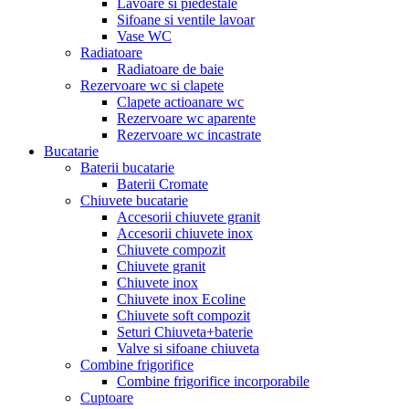
Lavoare si piedestale
Sifoane si ventile lavoar
Vase WC
Radiatoare
Radiatoare de baie
Rezervoare wc si clapete
Clapete actioanare wc
Rezervoare wc aparente
Rezervoare wc incastrate
Bucatarie
Baterii bucatarie
Baterii Cromate
Chiuvete bucatarie
Accesorii chiuvete granit
Accesorii chiuvete inox
Chiuvete compozit
Chiuvete granit
Chiuvete inox
Chiuvete inox Ecoline
Chiuvete soft compozit
Seturi Chiuveta+baterie
Valve si sifoane chiuveta
Combine frigorifice
Combine frigorifice incorporabile
Cuptoare