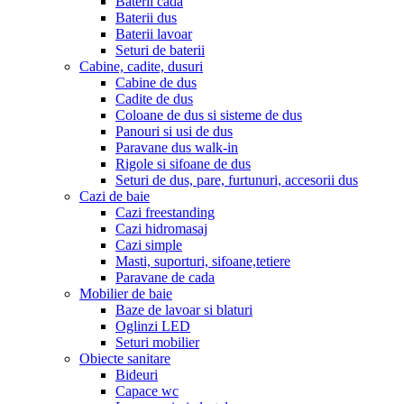
Baterii cada
Baterii dus
Baterii lavoar
Seturi de baterii
Cabine, cadite, dusuri
Cabine de dus
Cadite de dus
Coloane de dus si sisteme de dus
Panouri si usi de dus
Paravane dus walk-in
Rigole si sifoane de dus
Seturi de dus, pare, furtunuri, accesorii dus
Cazi de baie
Cazi freestanding
Cazi hidromasaj
Cazi simple
Masti, suporturi, sifoane,tetiere
Paravane de cada
Mobilier de baie
Baze de lavoar si blaturi
Oglinzi LED
Seturi mobilier
Obiecte sanitare
Bideuri
Capace wc