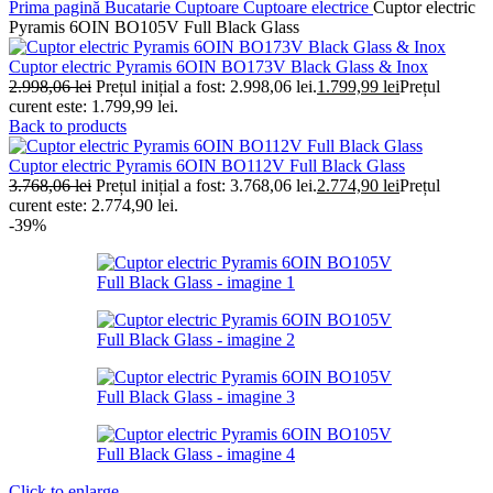
Prima pagină
Bucatarie
Cuptoare
Cuptoare electrice
Cuptor electric
Pyramis 6OIN BO105V Full Black Glass
Cuptor electric Pyramis 6OIN BO173V Black Glass & Inox
2.998,06
lei
Prețul inițial a fost: 2.998,06 lei.
1.799,99
lei
Prețul
curent este: 1.799,99 lei.
Back to products
Cuptor electric Pyramis 6OIN BO112V Full Black Glass
3.768,06
lei
Prețul inițial a fost: 3.768,06 lei.
2.774,90
lei
Prețul
curent este: 2.774,90 lei.
-39%
Click to enlarge