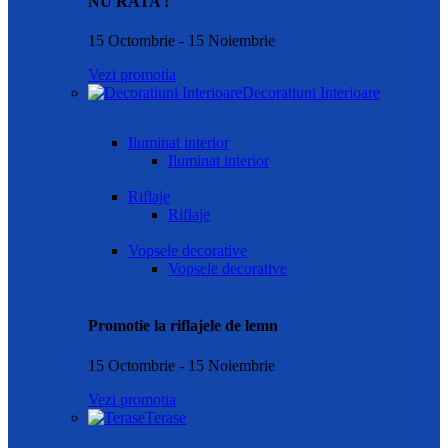
NU RATA !
15 Octombrie - 15 Noiembrie
Vezi promotia
Decoratiuni Interioare
Iluminat interior
Iluminat interior
Riflaje
Riflaje
Vopsele decorative
Vopsele decorative
Promotie la riflajele de lemn
15 Octombrie - 15 Noiembrie
Vezi promotia
Terase