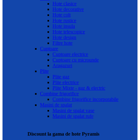
Hote clasice
Hote decorative
Hote colt
Hote rustice
Hote insula
Hote telescopice
Hote design
Filtre hote
Cuptoare
Cuptoare electrice
Cuptoare cu microunde
Aragazuri
Plite
Plite gaz
Plite electrice
Plite Mixte - gaz & electric
Combine frigorifice
Combine frigorifice incorporabile
Masini de spalat
Masini de spalat vase
Masini de spalat rufe
Discount la gama de hote Pyramis