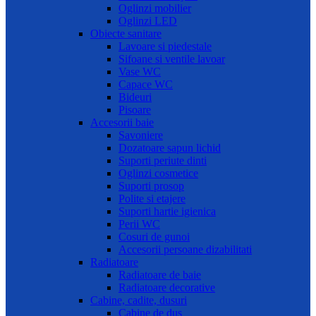
Oglinzi mobilier
Oglinzi LED
Obiecte sanitare
Lavoare si piedestale
Sifoane si ventile lavoar
Vase WC
Capace WC
Bideuri
Pisoare
Accesorii baie
Savoniere
Dozatoare sapun lichid
Suporti periute dinti
Oglinzi cosmetice
Suporti prosop
Polite si etajere
Suporti hartie igienica
Perii WC
Cosuri de gunoi
Accesorii persoane dizabilitati
Radiatoare
Radiatoare de baie
Radiatoare decorative
Cabine, cadite, dusuri
Cabine de dus