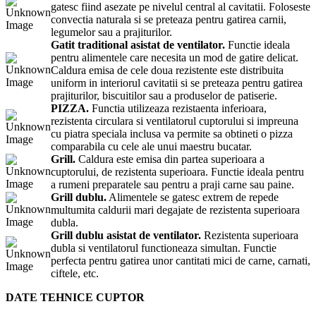
gatesc fiind asezate pe nivelul central al cavitatii. Foloseste
convectia naturala si se preteaza pentru gatirea carnii,
legumelor sau a prajiturilor.
Gatit traditional asistat de ventilator.
Functie ideala
pentru alimentele care necesita un mod de gatire delicat.
Caldura emisa de cele doua rezistente este distribuita
uniform in interiorul cavitatii si se preteaza pentru gatirea
prajiturilor, biscuitilor sau a produselor de patiserie.
PIZZA.
Functia utilizeaza rezistaenta inferioara,
rezistenta circulara si ventilatorul cuptorului si impreuna
cu piatra speciala inclusa va permite sa obtineti o pizza
comparabila cu cele ale unui maestru bucatar.
Grill.
Caldura este emisa din partea superioara a
cuptorului, de rezistenta superioara. Functie ideala pentru
a rumeni preparatele sau pentru a praji carne sau paine.
Grill dublu.
Alimentele se gatesc extrem de repede
multumita caldurii mari degajate de rezistenta superioara
dubla.
Grill dublu asistat de ventilator.
Rezistenta superioara
dubla si ventilatorul functioneaza simultan. Functie
perfecta pentru gatirea unor cantitati mici de carne, carnati,
ciftele, etc.
DATE TEHNICE CUPTOR