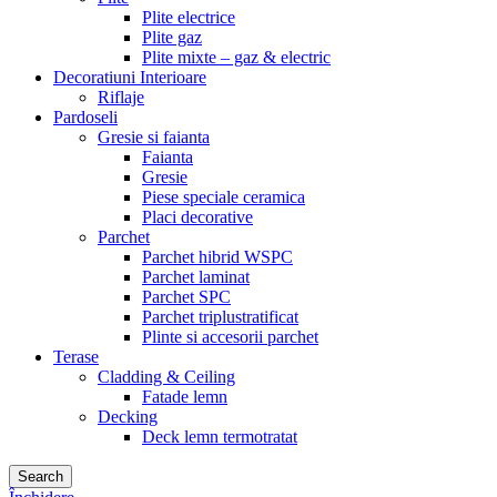
Plite electrice
Plite gaz
Plite mixte – gaz & electric
Decoratiuni Interioare
Riflaje
Pardoseli
Gresie si faianta
Faianta
Gresie
Piese speciale ceramica
Placi decorative
Parchet
Parchet hibrid WSPC
Parchet laminat
Parchet SPC
Parchet triplustratificat
Plinte si accesorii parchet
Terase
Cladding & Ceiling
Fatade lemn
Decking
Deck lemn termotratat
Search