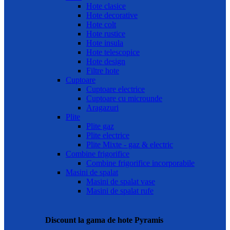
Hote clasice
Hote decorative
Hote colt
Hote rustice
Hote insula
Hote telescopice
Hote design
Filtre hote
Cuptoare
Cuptoare electrice
Cuptoare cu microunde
Aragazuri
Plite
Plite gaz
Plite electrice
Plite Mixte - gaz & electric
Combine frigorifice
Combine frigorifice incorporabile
Masini de spalat
Masini de spalat vase
Masini de spalat rufe
Discount la gama de hote Pyramis