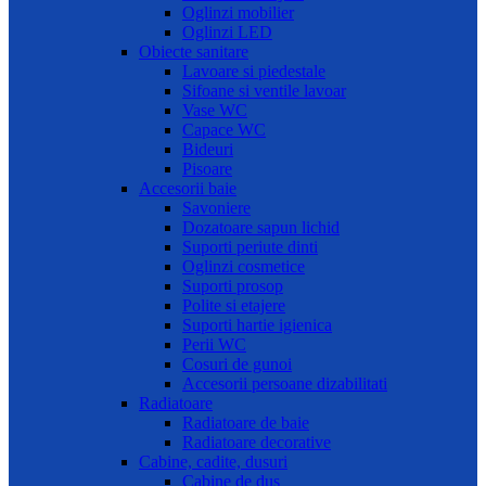
Oglinzi mobilier
Oglinzi LED
Obiecte sanitare
Lavoare si piedestale
Sifoane si ventile lavoar
Vase WC
Capace WC
Bideuri
Pisoare
Accesorii baie
Savoniere
Dozatoare sapun lichid
Suporti periute dinti
Oglinzi cosmetice
Suporti prosop
Polite si etajere
Suporti hartie igienica
Perii WC
Cosuri de gunoi
Accesorii persoane dizabilitati
Radiatoare
Radiatoare de baie
Radiatoare decorative
Cabine, cadite, dusuri
Cabine de dus