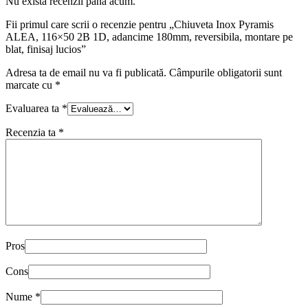
Nu există recenzii până acum.
Fii primul care scrii o recenzie pentru „Chiuveta Inox Pyramis
ALEA, 116×50 2B 1D, adancime 180mm, reversibila, montare pe
blat, finisaj lucios”
Adresa ta de email nu va fi publicată.
Câmpurile obligatorii sunt
marcate cu
*
Evaluarea ta
*
Recenzia ta
*
Pros
Cons
Nume
*