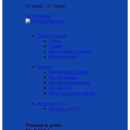
10 Martie - 20 Aprilie
Vezi promotie
Pardoseli
Gresie si faianta
Gresie
Faianta
Piese speciale ceramica
Placi decorative
Parchet
Parchet hibrid WSPC
Parchet laminat
Parchet triplustratificat
Parchet SPC
Plinte si accesorii parchet
Mocheta si PVC
Mocheta si PVC
Promotie la gresie.