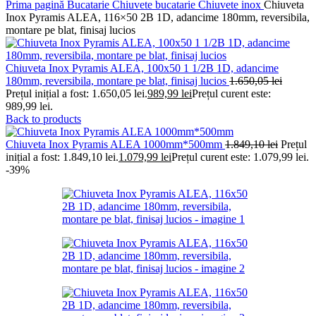
Prima pagină
Bucatarie
Chiuvete bucatarie
Chiuvete inox
Chiuveta
Inox Pyramis ALEA, 116×50 2B 1D, adancime 180mm, reversibila,
montare pe blat, finisaj lucios
Chiuveta Inox Pyramis ALEA, 100x50 1 1/2B 1D, adancime
180mm, reversibila, montare pe blat, finisaj lucios
1.650,05
lei
Prețul inițial a fost: 1.650,05 lei.
989,99
lei
Prețul curent este:
989,99 lei.
Back to products
Chiuveta Inox Pyramis ALEA 1000mm*500mm
1.849,10
lei
Prețul
inițial a fost: 1.849,10 lei.
1.079,99
lei
Prețul curent este: 1.079,99 lei.
-39%