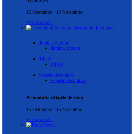
NU RATA !
15 Octombrie - 15 Noiembrie
Vezi promotia
Decoratiuni Interioare
Iluminat interior
Iluminat interior
Riflaje
Riflaje
Vopsele decorative
Vopsele decorative
Promotie la riflajele de lemn
15 Octombrie - 15 Noiembrie
Vezi promotia
Terase