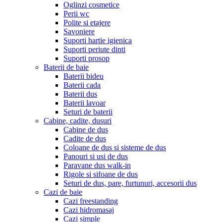
Oglinzi cosmetice
Perii wc
Polite si etajere
Savoniere
Suporti hartie igienica
Suporti periute dinti
Suporti prosop
Baterii de baie
Baterii bideu
Baterii cada
Baterii dus
Baterii lavoar
Seturi de baterii
Cabine, cadite, dusuri
Cabine de dus
Cadite de dus
Coloane de dus si sisteme de dus
Panouri si usi de dus
Paravane dus walk-in
Rigole si sifoane de dus
Seturi de dus, pare, furtunuri, accesorii dus
Cazi de baie
Cazi freestanding
Cazi hidromasaj
Cazi simple