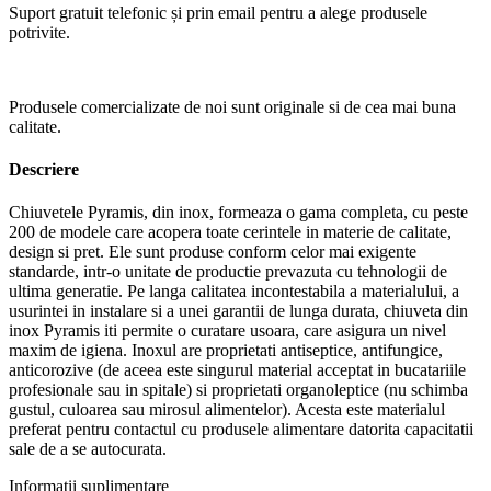
Suport gratuit telefonic și prin email pentru a alege produsele
potrivite.
Produsele comercializate de noi sunt originale si de cea mai buna
calitate.
Descriere
Chiuvetele Pyramis, din inox, formeaza o gama completa, cu peste
200 de modele care acopera toate cerintele in materie de calitate,
design si pret. Ele sunt produse conform celor mai exigente
standarde, intr-o unitate de productie prevazuta cu tehnologii de
ultima generatie. Pe langa calitatea incontestabila a materialului, a
usurintei in instalare si a unei garantii de lunga durata, chiuveta din
inox Pyramis iti permite o curatare usoara, care asigura un nivel
maxim de igiena. Inoxul are proprietati antiseptice, antifungice,
anticorozive (de aceea este singurul material acceptat in bucatariile
profesionale sau in spitale) si proprietati organoleptice (nu schimba
gustul, culoarea sau mirosul alimentelor). Acesta este materialul
preferat pentru contactul cu produsele alimentare datorita capacitatii
sale de a se autocurata.
Informații suplimentare