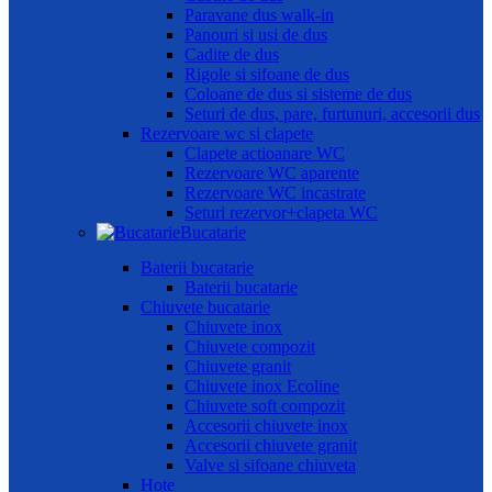
Paravane dus walk-in
Panouri si usi de dus
Cadite de dus
Rigole si sifoane de dus
Coloane de dus si sisteme de dus
Seturi de dus, pare, furtunuri, accesorii dus
Rezervoare wc si clapete
Clapete actioanare WC
Rezervoare WC aparente
Rezervoare WC incastrate
Seturi rezervor+clapeta WC
Bucatarie
Baterii bucatarie
Baterii bucatarie
Chiuvete bucatarie
Chiuvete inox
Chiuvete compozit
Chiuvete granit
Chiuvete inox Ecoline
Chiuvete soft compozit
Accesorii chiuvete inox
Accesorii chiuvete granit
Valve si sifoane chiuveta
Hote