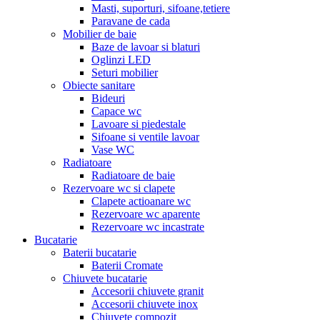
Masti, suporturi, sifoane,tetiere
Paravane de cada
Mobilier de baie
Baze de lavoar si blaturi
Oglinzi LED
Seturi mobilier
Obiecte sanitare
Bideuri
Capace wc
Lavoare si piedestale
Sifoane si ventile lavoar
Vase WC
Radiatoare
Radiatoare de baie
Rezervoare wc si clapete
Clapete actioanare wc
Rezervoare wc aparente
Rezervoare wc incastrate
Bucatarie
Baterii bucatarie
Baterii Cromate
Chiuvete bucatarie
Accesorii chiuvete granit
Accesorii chiuvete inox
Chiuvete compozit