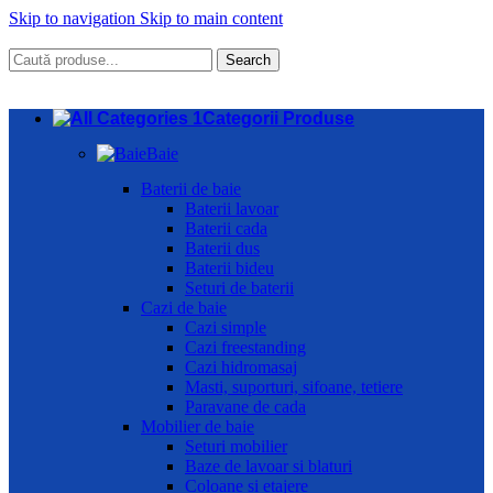
Skip to navigation
Skip to main content
Search
Categorii Produse
Baie
Baterii de baie
Baterii lavoar
Baterii cada
Baterii dus
Baterii bideu
Seturi de baterii
Cazi de baie
Cazi simple
Cazi freestanding
Cazi hidromasaj
Masti, suporturi, sifoane, tetiere
Paravane de cada
Mobilier de baie
Seturi mobilier
Baze de lavoar si blaturi
Coloane si etajere