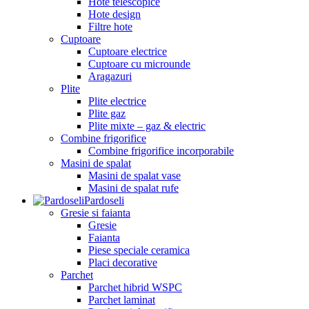
Hote telescopice
Hote design
Filtre hote
Cuptoare
Cuptoare electrice
Cuptoare cu microunde
Aragazuri
Plite
Plite electrice
Plite gaz
Plite mixte – gaz & electric
Combine frigorifice
Combine frigorifice incorporabile
Masini de spalat
Masini de spalat vase
Masini de spalat rufe
Pardoseli
Gresie si faianta
Gresie
Faianta
Piese speciale ceramica
Placi decorative
Parchet
Parchet hibrid WSPC
Parchet laminat