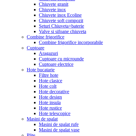
Chiuvete granit
Chiuvete inox
Chiuvete inox Ecoline
Chiuvete soft compozit
Seturi Chiuveta+baterie
Valve si sifoane chiuveta
Combine frigorifice
Combine frigorifice incorporabile
Cuptoare
Aragazuri
Cuptoare cu microunde
Cuptoare electrice
Hote bucatarie
Filtre hote
Hote clasice
Hote colt
Hote decorative
Hote design
Hote insula
Hote rustice
Hote telescopice
Masini de spalat
Masini de spalat rufe
Masini de spalat vase
Plite