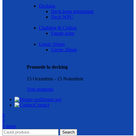
Decking
Deck lemn termotratat
Deck WPC
Cladding & Ceiling
Fatade lemn
Gresie 20mm
Gresie 20mm
Promotie la decking
15 Octombrie - 15 Noiembrie
Vezi promotia
Despre noi
Contact
0
0
0
items
Search