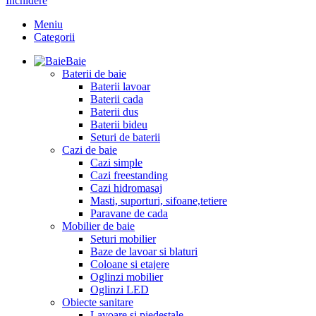
Închidere
Meniu
Categorii
Baie
Baterii de baie
Baterii lavoar
Baterii cada
Baterii dus
Baterii bideu
Seturi de baterii
Cazi de baie
Cazi simple
Cazi freestanding
Cazi hidromasaj
Masti, suporturi, sifoane,tetiere
Paravane de cada
Mobilier de baie
Seturi mobilier
Baze de lavoar si blaturi
Coloane si etajere
Oglinzi mobilier
Oglinzi LED
Obiecte sanitare
Lavoare si piedestale