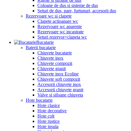
Rigole si sifoane de dus
Coloane de dus si sisteme de dus
Seturi de dus, pare, furtunuri, accesorii dus
Rezervoare wc si clapete
Clapete actioanare wc
Rezervoare wc aparente
Rezervoare wc incastrate
Seturi rezervor+clapeta wc
Bucatarie
Baterii bucatarie
Chiuvete bucatarie
Chiuvete inox
Chiuvete compozit
Chiuvete granit
Chiuvete inox Ecoline
Chiuvete soft compozit
Accesorii chiuvete inox
Accesorii chiuvete granit
Valve si sifoane chiuveta
Hote bucatarie
Hote clasice
Hote decorative
Hote colt
Hote rustice
Hote insula