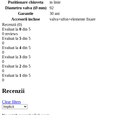
Pozitionare chiuveta
in linie
Diametru valva (Ø mm)
92
Garantie
30 ani
Accesorii incluse
valva+sifon+elemente fixare
Recenzii (0)
Evaluat la
0
din 5
0 reviews
Evaluat la
5
din 5
0
Evaluat la
4
din 5
0
Evaluat la
3
din 5
0
Evaluat la
2
din 5
0
Evaluat la
1
din 5
0
Recenzii
Clear filters