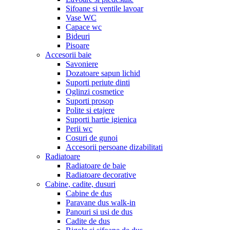
Sifoane si ventile lavoar
Vase WC
Capace wc
Bideuri
Pisoare
Accesorii baie
Savoniere
Dozatoare sapun lichid
Suporti periute dinti
Oglinzi cosmetice
Suporti prosop
Polite si etajere
Suporti hartie igienica
Perii wc
Cosuri de gunoi
Accesorii persoane dizabilitati
Radiatoare
Radiatoare de baie
Radiatoare decorative
Cabine, cadite, dusuri
Cabine de dus
Paravane dus walk-in
Panouri si usi de dus
Cadite de dus