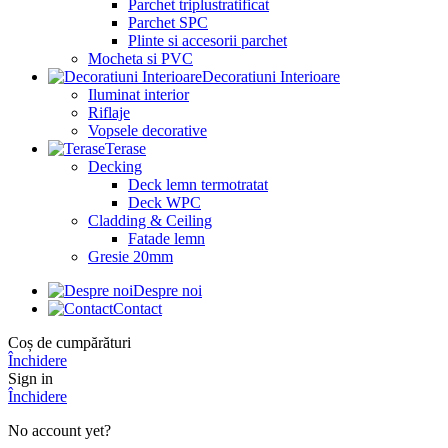
Parchet triplustratificat
Parchet SPC
Plinte si accesorii parchet
Mocheta si PVC
Decoratiuni Interioare
Iluminat interior
Riflaje
Vopsele decorative
Terase
Decking
Deck lemn termotratat
Deck WPC
Cladding & Ceiling
Fatade lemn
Gresie 20mm
Despre noi
Contact
Coș de cumpărături
Închidere
Sign in
Închidere
No account yet?