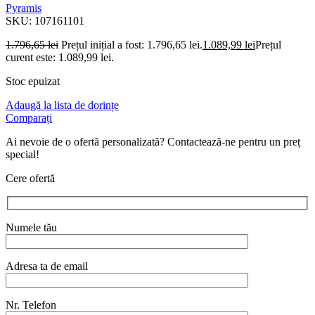
Pyramis
SKU:
107161101
1.796,65
lei
Prețul inițial a fost: 1.796,65 lei.
1.089,99
lei
Prețul
curent este: 1.089,99 lei.
Stoc epuizat
Adaugă la lista de dorințe
Comparați
Ai nevoie de o ofertă personalizată? Contactează-ne pentru un preț
special!
Cere ofertă
Numele tău
Adresa ta de email
Nr. Telefon