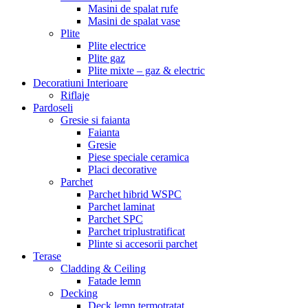
Masini de spalat rufe
Masini de spalat vase
Plite
Plite electrice
Plite gaz
Plite mixte – gaz & electric
Decoratiuni Interioare
Riflaje
Pardoseli
Gresie si faianta
Faianta
Gresie
Piese speciale ceramica
Placi decorative
Parchet
Parchet hibrid WSPC
Parchet laminat
Parchet SPC
Parchet triplustratificat
Plinte si accesorii parchet
Terase
Cladding & Ceiling
Fatade lemn
Decking
Deck lemn termotratat