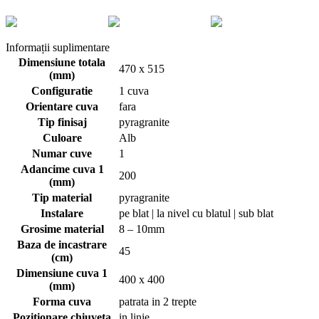
Informații suplimentare
Dimensiune totala
470 x 515
(mm)
Configuratie
1 cuva
Orientare cuva
fara
Tip finisaj
pyragranite
Culoare
Alb
Numar cuve
1
Adancime cuva 1
200
(mm)
Tip material
pyragranite
Instalare
pe blat | la nivel cu blatul | sub blat
Grosime material
8 – 10mm
Baza de incastrare
45
(cm)
Dimensiune cuva 1
400 x 400
(mm)
Forma cuva
patrata in 2 trepte
Pozitionare chiuveta
in linie