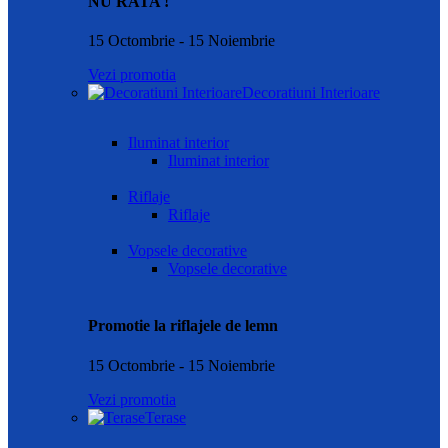
NU RATA !
15 Octombrie - 15 Noiembrie
Vezi promotia
Decoratiuni Interioare
Iluminat interior
Iluminat interior
Riflaje
Riflaje
Vopsele decorative
Vopsele decorative
Promotie la riflajele de lemn
15 Octombrie - 15 Noiembrie
Vezi promotia
Terase