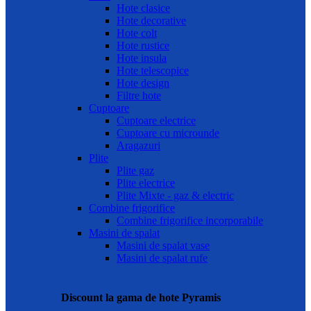
Hote clasice
Hote decorative
Hote colt
Hote rustice
Hote insula
Hote telescopice
Hote design
Filtre hote
Cuptoare
Cuptoare electrice
Cuptoare cu microunde
Aragazuri
Plite
Plite gaz
Plite electrice
Plite Mixte - gaz & electric
Combine frigorifice
Combine frigorifice incorporabile
Masini de spalat
Masini de spalat vase
Masini de spalat rufe
Discount la gama de hote Pyramis