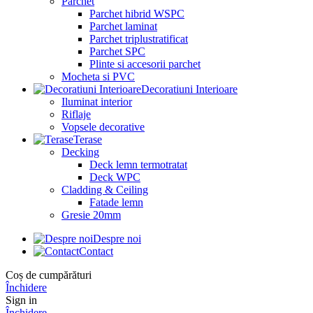
Parchet
Parchet hibrid WSPC
Parchet laminat
Parchet triplustratificat
Parchet SPC
Plinte si accesorii parchet
Mocheta si PVC
Decoratiuni Interioare
Iluminat interior
Riflaje
Vopsele decorative
Terase
Decking
Deck lemn termotratat
Deck WPC
Cladding & Ceiling
Fatade lemn
Gresie 20mm
Despre noi
Contact
Coș de cumpărături
Închidere
Sign in
Închidere