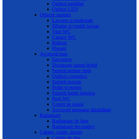
Oglinzi mobilier
Oglinzi LED
Obiecte sanitare
Lavoare si piedestale
Sifoane si ventile lavoar
Vase WC
Capace WC
Bideuri
Pisoare
Accesorii baie
Savoniere
Dozatoare sapun lichid
Suporti periute dinti
Oglinzi cosmetice
Suporti prosop
Polite si etajere
Suporti hartie igienica
Perii WC
Cosuri de gunoi
Accesorii persoane dizabilitati
Radiatoare
Radiatoare de baie
Radiatoare decorative
Cabine, cadite, dusuri
Cabine de dus