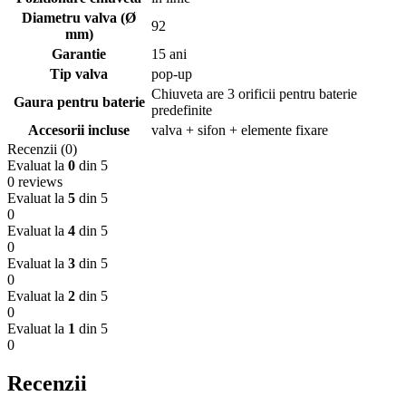
Diametru valva (Ø
92
mm)
Garantie
15 ani
Tip valva
pop-up
Chiuveta are 3 orificii pentru baterie
Gaura pentru baterie
predefinite
Accesorii incluse
valva + sifon + elemente fixare
Recenzii (0)
Evaluat la
0
din 5
0 reviews
Evaluat la
5
din 5
0
Evaluat la
4
din 5
0
Evaluat la
3
din 5
0
Evaluat la
2
din 5
0
Evaluat la
1
din 5
0
Recenzii