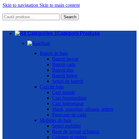
Skip to navigation
Skip to main content
Search
Categorii Produse
Baie
Baterii de baie
Baterii lavoar
Baterii cada
Baterii dus
Baterii bideu
Seturi de baterii
Cazi de baie
Cazi simple
Cazi freestanding
Cazi hidromasaj
Masti, suporturi, sifoane, tetiere
Paravane de cada
Mobilier de baie
Seturi mobilier
Baze de lavoar si blaturi
Coloane si etajere