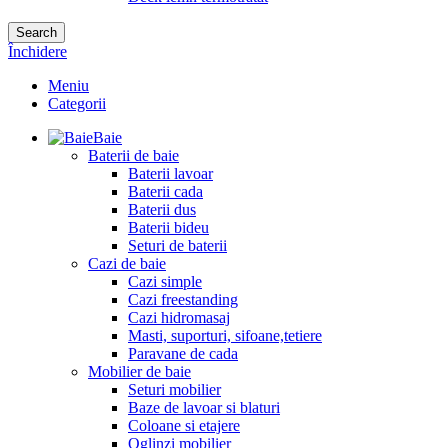
Search
Închidere
Meniu
Categorii
Baie
Baterii de baie
Baterii lavoar
Baterii cada
Baterii dus
Baterii bideu
Seturi de baterii
Cazi de baie
Cazi simple
Cazi freestanding
Cazi hidromasaj
Masti, suporturi, sifoane,tetiere
Paravane de cada
Mobilier de baie
Seturi mobilier
Baze de lavoar si blaturi
Coloane si etajere
Oglinzi mobilier