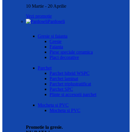
10 Martie - 20 Aprilie
Vezi promotie
Pardoseli
Gresie si faianta
Gresie
Faianta
Piese speciale ceramica
Placi decorative
Parchet
Parchet hibrid WSPC
Parchet laminat
Parchet triplustratificat
Parchet SPC
Plinte si accesorii parchet
Mocheta si PVC
Mocheta si PVC
Promotie la gresie.