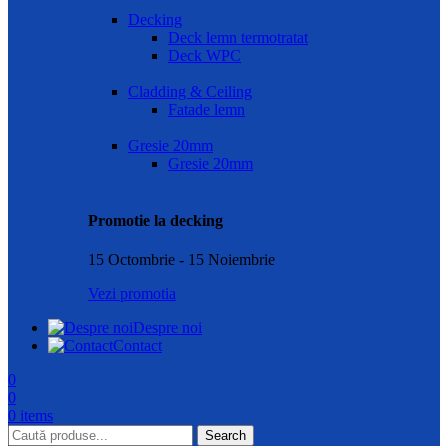
Decking
Deck lemn termotratat
Deck WPC
Cladding & Ceiling
Fatade lemn
Gresie 20mm
Gresie 20mm
Promotie la decking
15 Octombrie - 15 Noiembrie
Vezi promotia
Despre noi
Contact
0
0
0
items
Search