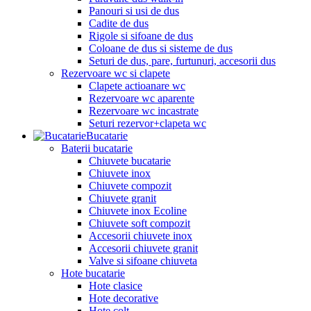
Panouri si usi de dus
Cadite de dus
Rigole si sifoane de dus
Coloane de dus si sisteme de dus
Seturi de dus, pare, furtunuri, accesorii dus
Rezervoare wc si clapete
Clapete actioanare wc
Rezervoare wc aparente
Rezervoare wc incastrate
Seturi rezervor+clapeta wc
Bucatarie
Baterii bucatarie
Chiuvete bucatarie
Chiuvete inox
Chiuvete compozit
Chiuvete granit
Chiuvete inox Ecoline
Chiuvete soft compozit
Accesorii chiuvete inox
Accesorii chiuvete granit
Valve si sifoane chiuveta
Hote bucatarie
Hote clasice
Hote decorative
Hote colt