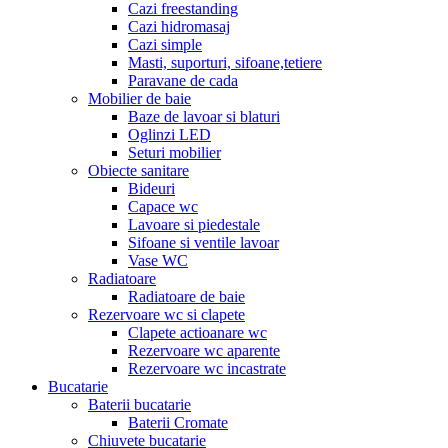
Cazi freestanding
Cazi hidromasaj
Cazi simple
Masti, suporturi, sifoane,tetiere
Paravane de cada
Mobilier de baie
Baze de lavoar si blaturi
Oglinzi LED
Seturi mobilier
Obiecte sanitare
Bideuri
Capace wc
Lavoare si piedestale
Sifoane si ventile lavoar
Vase WC
Radiatoare
Radiatoare de baie
Rezervoare wc si clapete
Clapete actioanare wc
Rezervoare wc aparente
Rezervoare wc incastrate
Bucatarie
Baterii bucatarie
Baterii Cromate
Chiuvete bucatarie