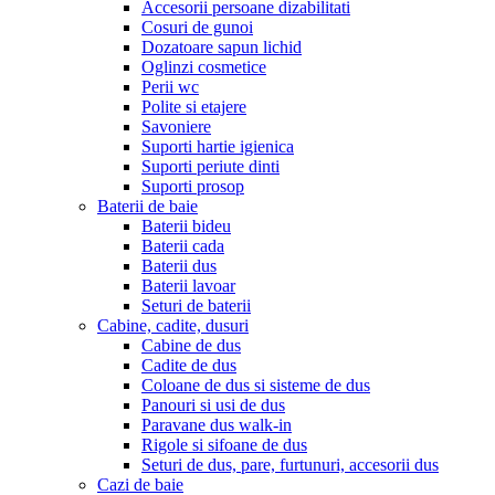
Accesorii persoane dizabilitati
Cosuri de gunoi
Dozatoare sapun lichid
Oglinzi cosmetice
Perii wc
Polite si etajere
Savoniere
Suporti hartie igienica
Suporti periute dinti
Suporti prosop
Baterii de baie
Baterii bideu
Baterii cada
Baterii dus
Baterii lavoar
Seturi de baterii
Cabine, cadite, dusuri
Cabine de dus
Cadite de dus
Coloane de dus si sisteme de dus
Panouri si usi de dus
Paravane dus walk-in
Rigole si sifoane de dus
Seturi de dus, pare, furtunuri, accesorii dus
Cazi de baie