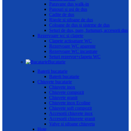
Paravane dus walk-in
Panouri si usi de dus
Cadite de dus
Rigole si sifoane de dus
Coloane de dus si sisteme de dus
Seturi de dus, pare, furtunuri, accesorii dus
Rezervoare wc si clapete
Clapete actioanare WC
Rezervoare WC aparente
Rezervoare WC incastrate
Seturi rezervor+clapeta WC
Bucatarie
Baterii bucatarie
Baterii bucatarie
Chiuvete bucatarie
Chiuvete inox
Chiuvete compozit
Chiuvete granit
Chiuvete inox Ecoline
Chiuvete soft compozit
Accesorii chiuvete inox
Accesorii chiuvete granit
Valve si sifoane chiuveta
Hote