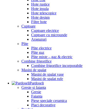
Hote rustice
Hote insula
Hote telescopice
Hote design
Filtre hote
Cuptoare
Cuptoare electrice
Cuptoare cu microunde
Aragazuri
Plite
Plite electrice
Plite gaz
Plite mixte – gaz & electric
Combine frigorifice
Combine frigorifice incorporabile
Masini de spalat
Masini de spalat vase
Masini de spalat rufe
Pardoseli
Gresie si faianta
Gresie
Faianta
Piese speciale ceramica
Placi decorative