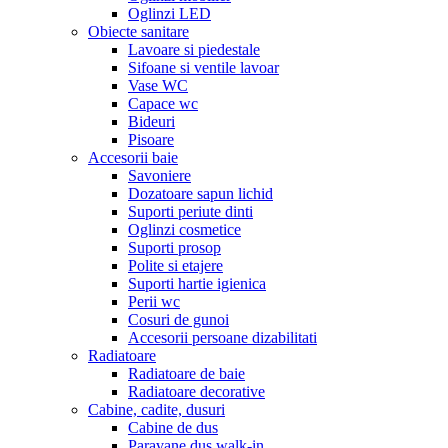
Oglinzi LED
Obiecte sanitare
Lavoare si piedestale
Sifoane si ventile lavoar
Vase WC
Capace wc
Bideuri
Pisoare
Accesorii baie
Savoniere
Dozatoare sapun lichid
Suporti periute dinti
Oglinzi cosmetice
Suporti prosop
Polite si etajere
Suporti hartie igienica
Perii wc
Cosuri de gunoi
Accesorii persoane dizabilitati
Radiatoare
Radiatoare de baie
Radiatoare decorative
Cabine, cadite, dusuri
Cabine de dus
Paravane dus walk-in