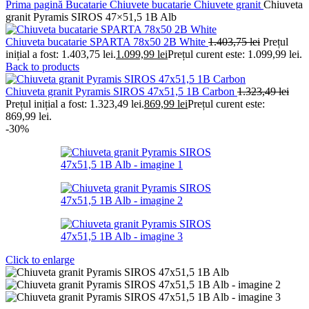
Prima pagină
Bucatarie
Chiuvete bucatarie
Chiuvete granit
Chiuveta
granit Pyramis SIROS 47×51,5 1B Alb
Chiuveta bucatarie SPARTA 78x50 2B White
1.403,75
lei
Prețul
inițial a fost: 1.403,75 lei.
1.099,99
lei
Prețul curent este: 1.099,99 lei.
Back to products
Chiuveta granit Pyramis SIROS 47x51,5 1B Carbon
1.323,49
lei
Prețul inițial a fost: 1.323,49 lei.
869,99
lei
Prețul curent este:
869,99 lei.
-30%
Click to enlarge