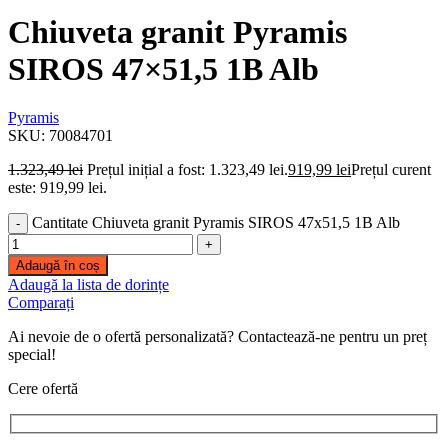
Chiuveta granit Pyramis
SIROS 47×51,5 1B Alb
Pyramis
SKU:
70084701
1.323,49
lei
Prețul inițial a fost: 1.323,49 lei.
919,99
lei
Prețul curent
este: 919,99 lei.
Cantitate Chiuveta granit Pyramis SIROS 47x51,5 1B Alb
Adaugă în coș
Adaugă la lista de dorințe
Comparați
Ai nevoie de o ofertă personalizată? Contactează-ne pentru un preț
special!
Cere ofertă