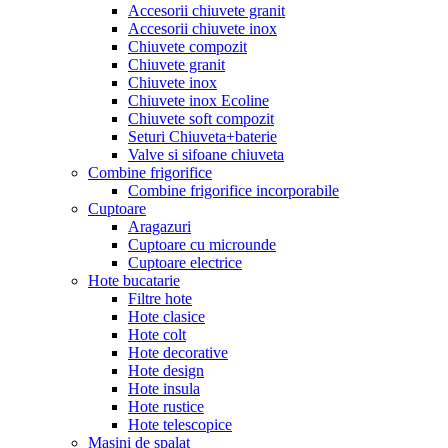
Accesorii chiuvete granit
Accesorii chiuvete inox
Chiuvete compozit
Chiuvete granit
Chiuvete inox
Chiuvete inox Ecoline
Chiuvete soft compozit
Seturi Chiuveta+baterie
Valve si sifoane chiuveta
Combine frigorifice
Combine frigorifice incorporabile
Cuptoare
Aragazuri
Cuptoare cu microunde
Cuptoare electrice
Hote bucatarie
Filtre hote
Hote clasice
Hote colt
Hote decorative
Hote design
Hote insula
Hote rustice
Hote telescopice
Masini de spalat