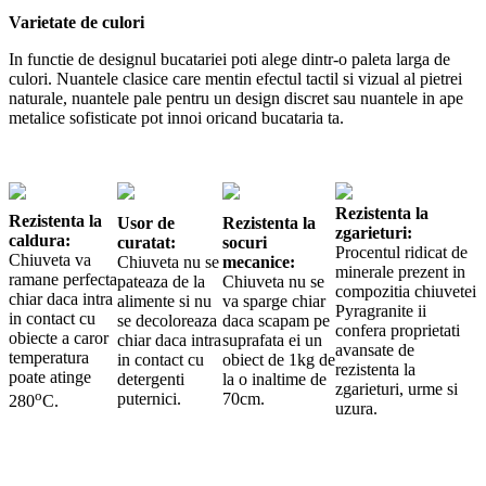
Varietate de culori
In functie de designul bucatariei poti alege dintr-o paleta larga de
culori. Nuantele clasice care mentin efectul tactil si vizual al pietrei
naturale, nuantele pale pentru un design discret sau nuantele in ape
metalice sofisticate pot innoi oricand bucataria ta.
Rezistenta la
Rezistenta la
Usor de
Rezistenta la
zgarieturi:
caldura:
curatat:
socuri
Procentul ridicat de
Chiuveta va
Chiuveta nu se
mecanice:
minerale prezent in
ramane perfecta
pateaza de la
Chiuveta nu se
compozitia chiuvetei
chiar daca intra
alimente si nu
va sparge chiar
Pyragranite ii
in contact cu
se decoloreaza
daca scapam pe
confera proprietati
obiecte a caror
chiar daca intra
suprafata ei un
avansate de
temperatura
in contact cu
obiect de 1kg de
rezistenta la
poate atinge
detergenti
la o inaltime de
zgarieturi, urme si
o
puternici.
70cm.
280
C.
uzura.