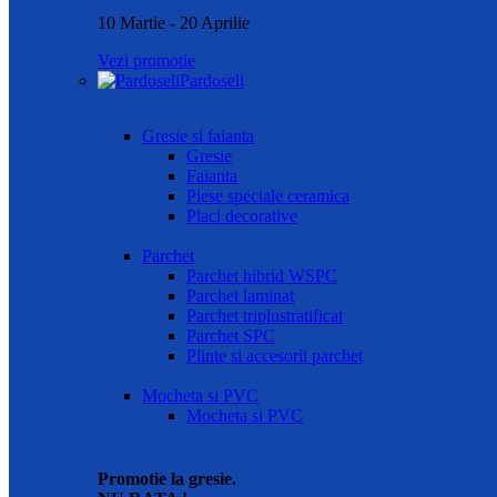
10 Martie - 20 Aprilie
Vezi promotie
Pardoseli
Gresie si faianta
Gresie
Faianta
Piese speciale ceramica
Placi decorative
Parchet
Parchet hibrid WSPC
Parchet laminat
Parchet triplustratificat
Parchet SPC
Plinte si accesorii parchet
Mocheta si PVC
Mocheta si PVC
Promotie la gresie.