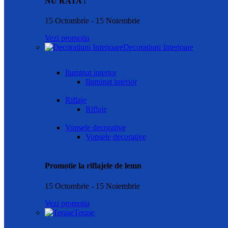
NU RATA !
15 Octombrie - 15 Noiembrie
Vezi promotia
Decoratiuni Interioare
Iluminat interior
Iluminat interior
Riflaje
Riflaje
Vopsele decorative
Vopsele decorative
Promotie la riflajele de lemn
15 Octombrie - 15 Noiembrie
Vezi promotia
Terase