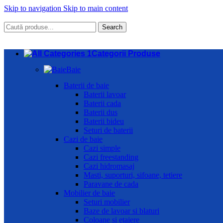
Skip to navigation
Skip to main content
Search
Categorii Produse
Baie
Baterii de baie
Baterii lavoar
Baterii cada
Baterii dus
Baterii bideu
Seturi de baterii
Cazi de baie
Cazi simple
Cazi freestanding
Cazi hidromasaj
Masti, suporturi, sifoane, tetiere
Paravane de cada
Mobilier de baie
Seturi mobilier
Baze de lavoar si blaturi
Coloane si etajere