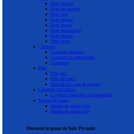
Hote clasice
Hote decorative
Hote colt
Hote rustice
Hote insula
Hote telescopice
Hote design
Filtre hote
Cuptoare
Cuptoare electrice
Cuptoare cu microunde
Aragazuri
Plite
Plite gaz
Plite electrice
Plite Mixte - gaz & electric
Combine frigorifice
Combine frigorifice incorporabile
Masini de spalat
Masini de spalat vase
Masini de spalat rufe
Discount la gama de hote Pyramis