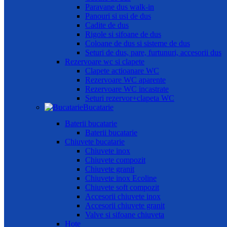
Paravane dus walk-in
Panouri si usi de dus
Cadite de dus
Rigole si sifoane de dus
Coloane de dus si sisteme de dus
Seturi de dus, pare, furtunuri, accesorii dus
Rezervoare wc si clapete
Clapete actioanare WC
Rezervoare WC aparente
Rezervoare WC incastrate
Seturi rezervor+clapeta WC
Bucatarie
Baterii bucatarie
Baterii bucatarie
Chiuvete bucatarie
Chiuvete inox
Chiuvete compozit
Chiuvete granit
Chiuvete inox Ecoline
Chiuvete soft compozit
Accesorii chiuvete inox
Accesorii chiuvete granit
Valve si sifoane chiuveta
Hote