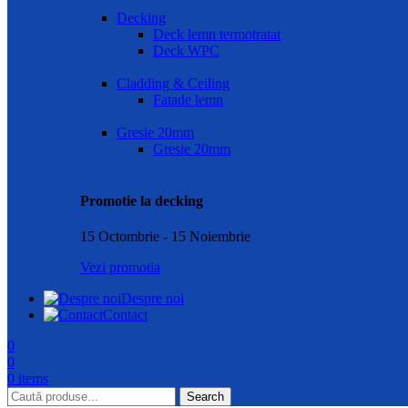
Decking
Deck lemn termotratat
Deck WPC
Cladding & Ceiling
Fatade lemn
Gresie 20mm
Gresie 20mm
Promotie la decking
15 Octombrie - 15 Noiembrie
Vezi promotia
Despre noi
Contact
0
0
0
items
Search