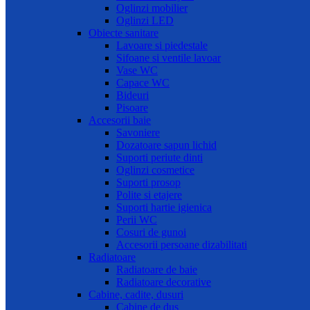
Oglinzi mobilier
Oglinzi LED
Obiecte sanitare
Lavoare si piedestale
Sifoane si ventile lavoar
Vase WC
Capace WC
Bideuri
Pisoare
Accesorii baie
Savoniere
Dozatoare sapun lichid
Suporti periute dinti
Oglinzi cosmetice
Suporti prosop
Polite si etajere
Suporti hartie igienica
Perii WC
Cosuri de gunoi
Accesorii persoane dizabilitati
Radiatoare
Radiatoare de baie
Radiatoare decorative
Cabine, cadite, dusuri
Cabine de dus