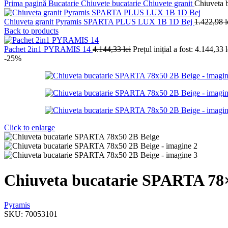
Prima pagină
Bucatarie
Chiuvete bucatarie
Chiuvete granit
Chiuveta 
Chiuveta granit Pyramis SPARTA PLUS LUX 1B 1D Bej
1.422,98
l
Back to products
Pachet 2in1 PYRAMIS 14
4.144,33
lei
Prețul inițial a fost: 4.144,33 l
-25%
Click to enlarge
Chiuveta bucatarie SPARTA 78
Pyramis
SKU:
70053101