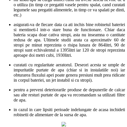
o utiliza (in timp ce pregatiti vasele pentru spalat, cand curatati
legumele sau pregatiti alimentele, in timp ce va spalati pe dinti,
etc.)
asigurati-va de fiecare data ca ati inchis bine robinetul bateriei
si mentineti-l intr-o stare buna de functionare. Chiar daca
bateria scapa doar cativa stropi, asta nu inseamna o cantitate
redusa de apa. Ultimele studii arata ca aproximativ 60 de
stropi pe minut reprezinta o risipa lunara de 864litri, 90 de
stropi sunt echivalentul a 1395litri iar 120 de stropi reprezinta
aproape doi metri cubi, 1930litri.
curatati cu regularitate aeratorul. Deseori acesta se umple de
impuritatile purtate de apa (chiar si in instalatiile noi) iar
obturarea fluxului apei poate genera presiuni mult prea ridicate
in corpul bateriei, un jet instabil si cu stropi).
pentru a preveni deteriorarile produse de depunerile de calcar
sau alte resturi purtate de apa va recomandam sa utilizati filtre
de apa.
in cazul in care lipsiti perioade indelungate de acasa inchideti
robinetii de alimentare de la sursa de apa.