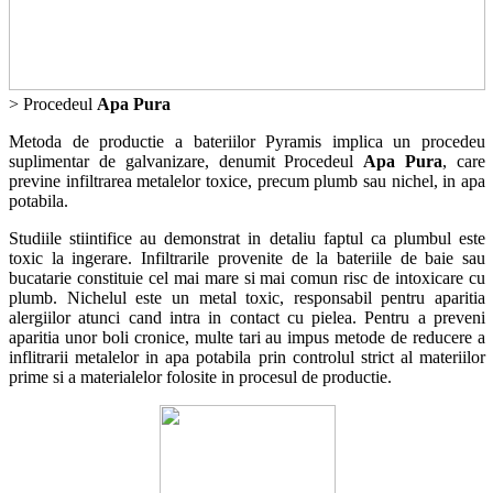
> Procedeul
Apa Pura
Metoda de productie a bateriilor Pyramis implica un procedeu
suplimentar de galvanizare, denumit Procedeul
Apa Pura
, care
previne infiltrarea metalelor toxice, precum plumb sau nichel, in apa
potabila.
Studiile stiintifice au demonstrat in detaliu faptul ca plumbul este
toxic la ingerare. Infiltrarile provenite de la bateriile de baie sau
bucatarie constituie cel mai mare si mai comun risc de intoxicare cu
plumb. Nichelul este un metal toxic, responsabil pentru aparitia
alergiilor atunci cand intra in contact cu pielea. Pentru a preveni
aparitia unor boli cronice, multe tari au impus metode de reducere a
inflitrarii metalelor in apa potabila prin controlul strict al materiilor
prime si a materialelor folosite in procesul de productie.