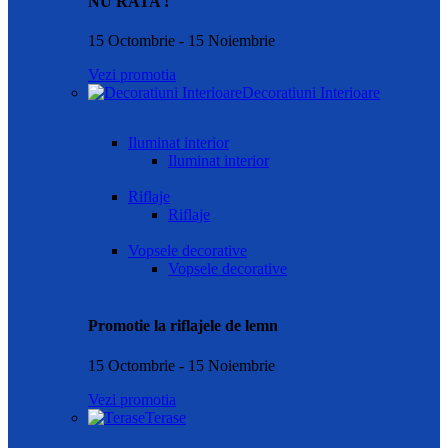
NU RATA !
15 Octombrie - 15 Noiembrie
Vezi promotia
Decoratiuni Interioare
Iluminat interior
Iluminat interior
Riflaje
Riflaje
Vopsele decorative
Vopsele decorative
Promotie la riflajele de lemn
15 Octombrie - 15 Noiembrie
Vezi promotia
Terase