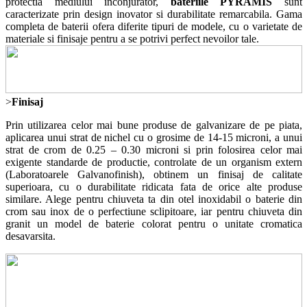
protectia mediului inconjurator,
bateriile PYRAMIS
sunt
caracterizate prin design inovator si durabilitate remarcabila. Gama
completa de baterii ofera diferite tipuri de modele, cu o varietate de
materiale si finisaje pentru a se potrivi perfect nevoilor tale.
>
Finisaj
Prin utilizarea celor mai bune produse de galvanizare de pe piata,
aplicarea unui strat de nichel cu o grosime de 14-15 microni, a unui
strat de crom de 0.25 – 0.30 microni si prin folosirea celor mai
exigente standarde de productie, controlate de un organism extern
(Laboratoarele Galvanofinish), obtinem un finisaj de calitate
superioara, cu o durabilitate ridicata fata de orice alte produse
similare. Alege pentru chiuveta ta din otel inoxidabil o baterie din
crom sau inox de o perfectiune sclipitoare, iar pentru chiuveta din
granit un model de baterie colorat pentru o unitate cromatica
desavarsita.