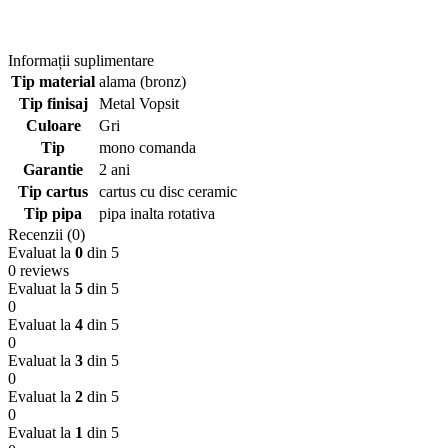
Informații suplimentare
Tip material
alama (bronz)
Tip finisaj
Metal Vopsit
Culoare
Gri
Tip
mono comanda
Garantie
2 ani
Tip cartus
cartus cu disc ceramic
Tip pipa
pipa inalta rotativa
Recenzii (0)
Evaluat la
0
din 5
0 reviews
Evaluat la
5
din 5
0
Evaluat la
4
din 5
0
Evaluat la
3
din 5
0
Evaluat la
2
din 5
0
Evaluat la
1
din 5