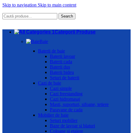
Skip to navigation
Skip to main content
Search
Categorii Produse
Baie
Baterii de baie
Baterii lavoar
Baterii cada
Baterii dus
Baterii bideu
Seturi de baterii
Cazi de baie
Cazi simple
Cazi freestanding
Cazi hidromasaj
Masti, suporturi, sifoane, tetiere
Paravane de cada
Mobilier de baie
Seturi mobilier
Baze de lavoar si blaturi
Coloane si etajere