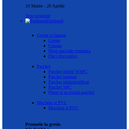
10 Martie - 20 Aprilie
Vezi promotie
Pardoseli
Gresie si faianta
Gresie
Faianta
Piese speciale ceramica
Placi decorative
Parchet
Parchet hibrid WSPC
Parchet laminat
Parchet triplustratificat
Parchet SPC
Plinte si accesorii parchet
Mocheta si PVC
Mocheta si PVC
Promotie la gresie.