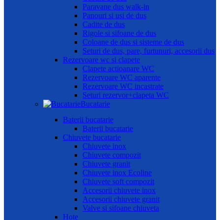
Paravane dus walk-in
Panouri si usi de dus
Cadite de dus
Rigole si sifoane de dus
Coloane de dus si sisteme de dus
Seturi de dus, pare, furtunuri, accesorii dus
Rezervoare wc si clapete
Clapete actioanare WC
Rezervoare WC aparente
Rezervoare WC incastrate
Seturi rezervor+clapeta WC
Bucatarie
Baterii bucatarie
Baterii bucatarie
Chiuvete bucatarie
Chiuvete inox
Chiuvete compozit
Chiuvete granit
Chiuvete inox Ecoline
Chiuvete soft compozit
Accesorii chiuvete inox
Accesorii chiuvete granit
Valve si sifoane chiuveta
Hote