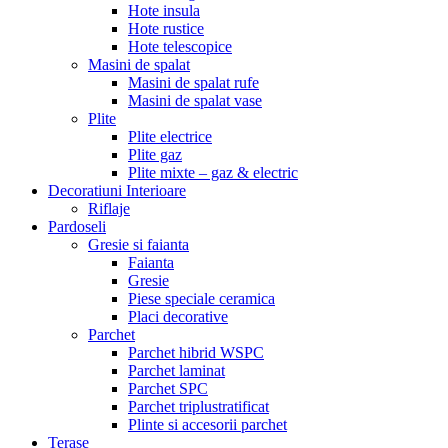
Hote insula
Hote rustice
Hote telescopice
Masini de spalat
Masini de spalat rufe
Masini de spalat vase
Plite
Plite electrice
Plite gaz
Plite mixte – gaz & electric
Decoratiuni Interioare
Riflaje
Pardoseli
Gresie si faianta
Faianta
Gresie
Piese speciale ceramica
Placi decorative
Parchet
Parchet hibrid WSPC
Parchet laminat
Parchet SPC
Parchet triplustratificat
Plinte si accesorii parchet
Terase