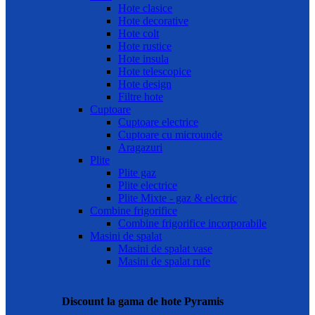
Hote clasice
Hote decorative
Hote colt
Hote rustice
Hote insula
Hote telescopice
Hote design
Filtre hote
Cuptoare
Cuptoare electrice
Cuptoare cu microunde
Aragazuri
Plite
Plite gaz
Plite electrice
Plite Mixte - gaz & electric
Combine frigorifice
Combine frigorifice incorporabile
Masini de spalat
Masini de spalat vase
Masini de spalat rufe
Discount la gama de hote Pyramis