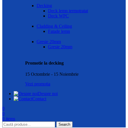
Decking
Deck lemn termotratat
Deck WPC
Cladding & Ceiling
Fatade lemn
Gresie 20mm
Gresie 20mm
Promotie la decking
15 Octombrie - 15 Noiembrie
Vezi promotia
Despre noi
Contact
0
0
0
items
Search