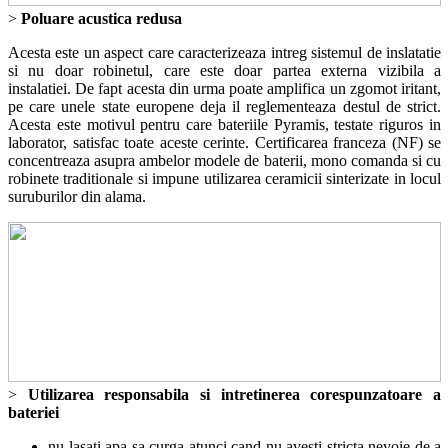
>
Poluare acustica redusa
Acesta este un aspect care caracterizeaza intreg sistemul de inslatatie
si nu doar robinetul, care este doar partea externa vizibila a
instalatiei. De fapt acesta din urma poate amplifica un zgomot iritant,
pe care unele state europene deja il reglementeaza destul de strict.
Acesta este motivul pentru care bateriile Pyramis, testate riguros in
laborator, satisfac toate aceste cerinte. Certificarea franceza (NF) se
concentreaza asupra ambelor modele de baterii, mono comanda si cu
robinete traditionale si impune utilizarea ceramicii sinterizate in locul
suruburilor din alama.
>
Utilizarea responsabila si intretinerea corespunzatoare a
bateriei
nu lasati apa sa curga atunci cand nu avesti stricta nevoie de a