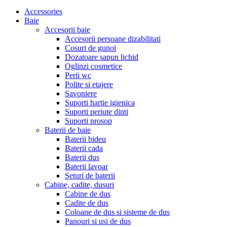
Accessories
Baie
Accesorii baie
Accesorii persoane dizabilitati
Cosuri de gunoi
Dozatoare sapun lichid
Oglinzi cosmetice
Perii wc
Polite si etajere
Savoniere
Suporti hartie igienica
Suporti periute dinti
Suporti prosop
Baterii de baie
Baterii bideu
Baterii cada
Baterii dus
Baterii lavoar
Seturi de baterii
Cabine, cadite, dusuri
Cabine de dus
Cadite de dus
Coloane de dus si sisteme de dus
Panouri si usi de dus