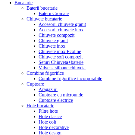
Bucatarie
Baterii bucatarie
Baterii Cromate
Chiuvete bucatarie
Accesorii chiuvete granit
Accesorii chiuvete inox
Chiuvete compozit
Chiuvete granit
Chiuvete inox
Chiuvete inox Ecoline
Chiuvete soft compozit
Seturi Chiuveta+baterie
Valve si sifoane chiuveta
Combine frigorifice
Combine frigorifice incorporabile
Cuptoare
Aragazuri
Cuptoare cu microunde
Cuptoare electrice
Hote bucatarie
Filtre hote
Hote clasice
Hote colt
Hote decorative
Hote design