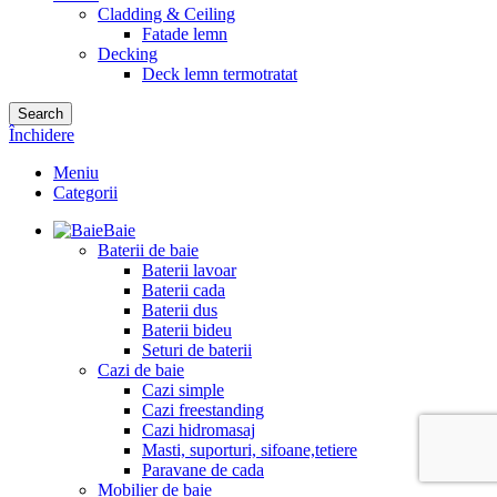
Cladding & Ceiling
Fatade lemn
Decking
Deck lemn termotratat
Search
Închidere
Meniu
Categorii
Baie
Baterii de baie
Baterii lavoar
Baterii cada
Baterii dus
Baterii bideu
Seturi de baterii
Cazi de baie
Cazi simple
Cazi freestanding
Cazi hidromasaj
Masti, suporturi, sifoane,tetiere
Paravane de cada
Mobilier de baie