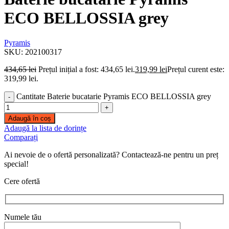
ECO BELLOSSIA grey
Pyramis
SKU:
202100317
434,65
lei
Prețul inițial a fost: 434,65 lei.
319,99
lei
Prețul curent este:
319,99 lei.
Cantitate Baterie bucatarie Pyramis ECO BELLOSSIA grey
Adaugă în coș
Adaugă la lista de dorințe
Comparați
Ai nevoie de o ofertă personalizată? Contactează-ne pentru un preț
special!
Cere ofertă
Numele tău