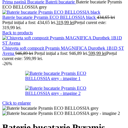
Prima pagină
Bucatarie
Baterii bucatarie
Baterie bucatarie Pyramis
ECO BELLOSSIA grey
Baterie bucatarie Pyramis ECO BELLOSSIA black
434,65
lei
Prețul inițial a fost: 434,65 lei.
319,99
lei
Prețul curent este:
319,99 lei.
Back to products
Chiuveta soft compozit Pyramis MAGNIFICA Durothek 1B1D ST
Avena
946,89
lei
Prețul inițial a fost: 946,89 lei.
599,99
lei
Prețul
curent este: 599,99 lei.
-26%
Click to enlarge
Baterie bucatarie Pyramis