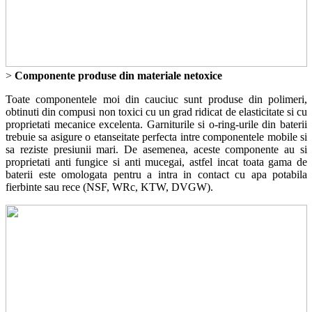
>
Componente produse din materiale netoxice
Toate componentele moi din cauciuc sunt produse din polimeri,
obtinuti din compusi non toxici cu un grad ridicat de elasticitate si cu
proprietati mecanice excelenta. Garniturile si o-ring-urile din baterii
trebuie sa asigure o etanseitate perfecta intre componentele mobile si
sa reziste presiunii mari. De asemenea, aceste componente au si
proprietati anti fungice si anti mucegai, astfel incat toata gama de
baterii este omologata pentru a intra in contact cu apa potabila
fierbinte sau rece (NSF, WRc, KTW, DVGW).