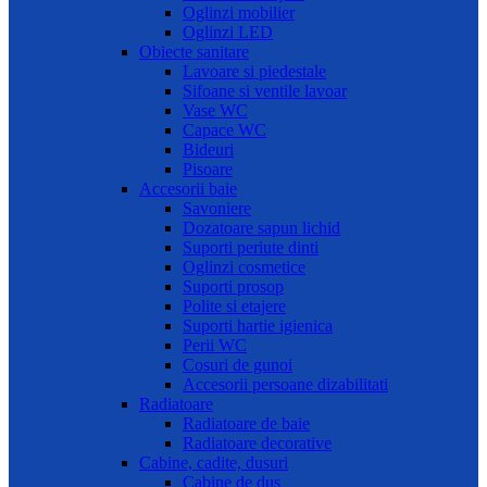
Oglinzi mobilier
Oglinzi LED
Obiecte sanitare
Lavoare si piedestale
Sifoane si ventile lavoar
Vase WC
Capace WC
Bideuri
Pisoare
Accesorii baie
Savoniere
Dozatoare sapun lichid
Suporti periute dinti
Oglinzi cosmetice
Suporti prosop
Polite si etajere
Suporti hartie igienica
Perii WC
Cosuri de gunoi
Accesorii persoane dizabilitati
Radiatoare
Radiatoare de baie
Radiatoare decorative
Cabine, cadite, dusuri
Cabine de dus