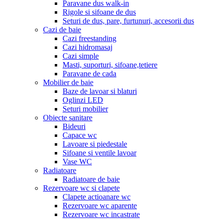
Paravane dus walk-in
Rigole si sifoane de dus
Seturi de dus, pare, furtunuri, accesorii dus
Cazi de baie
Cazi freestanding
Cazi hidromasaj
Cazi simple
Masti, suporturi, sifoane,tetiere
Paravane de cada
Mobilier de baie
Baze de lavoar si blaturi
Oglinzi LED
Seturi mobilier
Obiecte sanitare
Bideuri
Capace wc
Lavoare si piedestale
Sifoane si ventile lavoar
Vase WC
Radiatoare
Radiatoare de baie
Rezervoare wc si clapete
Clapete actioanare wc
Rezervoare wc aparente
Rezervoare wc incastrate