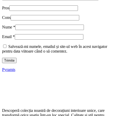
Pros
Cons
Nume
*
Email
*
Salvează-mi numele, emailul și site-ul web în acest navigator
pentru data viitoare când o să comentez.
Pyramis
Descoperă colecția noastră de decorațiuni interioare unice, care
transformă orice spațiu într-un loc special. Calitate și stil pentru