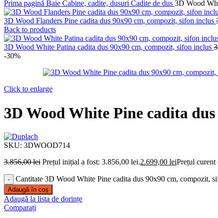
Prima pagină
Baie
Cabine, cadite, dusuri
Cadite de dus
3D Wood White
3D Wood Flanders Pine cadita dus 90x90 cm, compozit, sifon inclus
Back to products
3D Wood White Patina cadita dus 90x90 cm, compozit, sifon inclus
3
-30%
Click to enlarge
3D Wood White Pine cadita dus 
SKU:
3DWOOD714
3.856,00
lei
Prețul inițial a fost: 3.856,00 lei.
2.699,00
lei
Prețul curent 
Cantitate 3D Wood White Pine cadita dus 90x90 cm, compozit, si
Adaugă în coș
Adaugă la lista de dorințe
Comparați