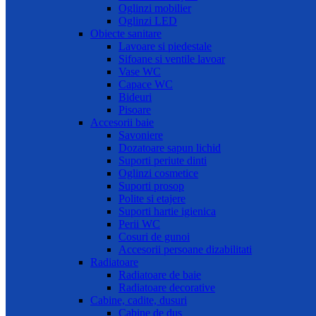
Oglinzi mobilier
Oglinzi LED
Obiecte sanitare
Lavoare si piedestale
Sifoane si ventile lavoar
Vase WC
Capace WC
Bideuri
Pisoare
Accesorii baie
Savoniere
Dozatoare sapun lichid
Suporti periute dinti
Oglinzi cosmetice
Suporti prosop
Polite si etajere
Suporti hartie igienica
Perii WC
Cosuri de gunoi
Accesorii persoane dizabilitati
Radiatoare
Radiatoare de baie
Radiatoare decorative
Cabine, cadite, dusuri
Cabine de dus