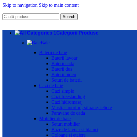
Skip to navigation
Skip to main content
Search
Categorii Produse
Baie
Baterii de baie
Baterii lavoar
Baterii cada
Baterii dus
Baterii bideu
Seturi de baterii
Cazi de baie
Cazi simple
Cazi freestanding
Cazi hidromasaj
Masti, suporturi, sifoane, tetiere
Paravane de cada
Mobilier de baie
Seturi mobilier
Baze de lavoar si blaturi
Coloane si etajere