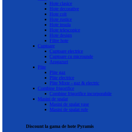
Hote clasice
Hote decorative
Hote colt
Hote rustice
Hote insula
Hote telescopice
Hote design
Filtre hote
Cuptoare
Cuptoare electrice
Cuptoare cu microunde
Aragazuri
Plite
Plite gaz
Plite electrice
Plite Mixte - gaz & electric
Combine frigorifice
Combine frigorifice incorporabile
Masini de spalat
Masini de spalat vase
Masini de spalat rufe
Discount la gama de hote Pyramis