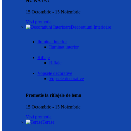
NU RATA !
15 Octombrie - 15 Noiembrie
Vezi promotia
Decoratiuni Interioare
Iluminat interior
Iluminat interior
Riflaje
Riflaje
Vopsele decorative
Vopsele decorative
Promotie la riflajele de lemn
15 Octombrie - 15 Noiembrie
Vezi promotia
Terase