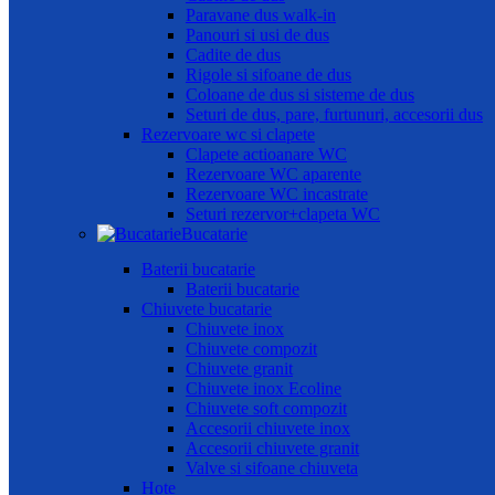
Paravane dus walk-in
Panouri si usi de dus
Cadite de dus
Rigole si sifoane de dus
Coloane de dus si sisteme de dus
Seturi de dus, pare, furtunuri, accesorii dus
Rezervoare wc si clapete
Clapete actioanare WC
Rezervoare WC aparente
Rezervoare WC incastrate
Seturi rezervor+clapeta WC
Bucatarie
Baterii bucatarie
Baterii bucatarie
Chiuvete bucatarie
Chiuvete inox
Chiuvete compozit
Chiuvete granit
Chiuvete inox Ecoline
Chiuvete soft compozit
Accesorii chiuvete inox
Accesorii chiuvete granit
Valve si sifoane chiuveta
Hote