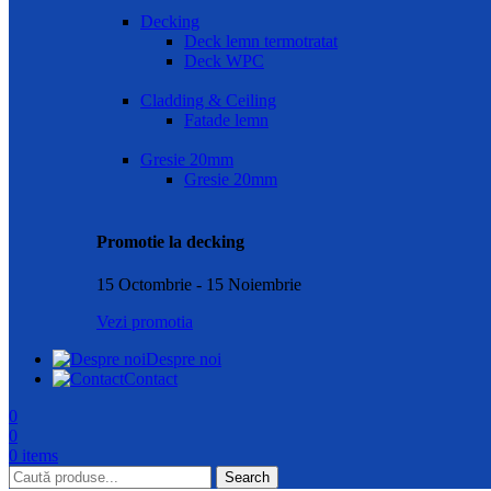
Decking
Deck lemn termotratat
Deck WPC
Cladding & Ceiling
Fatade lemn
Gresie 20mm
Gresie 20mm
Promotie la decking
15 Octombrie - 15 Noiembrie
Vezi promotia
Despre noi
Contact
0
0
0
items
Search