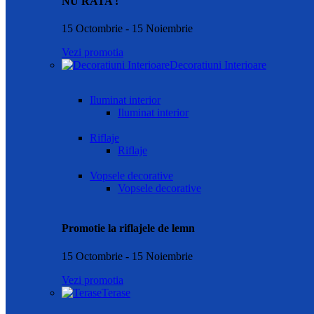
NU RATA !
15 Octombrie - 15 Noiembrie
Vezi promotia
Decoratiuni Interioare
Iluminat interior
Iluminat interior
Riflaje
Riflaje
Vopsele decorative
Vopsele decorative
Promotie la riflajele de lemn
15 Octombrie - 15 Noiembrie
Vezi promotia
Terase