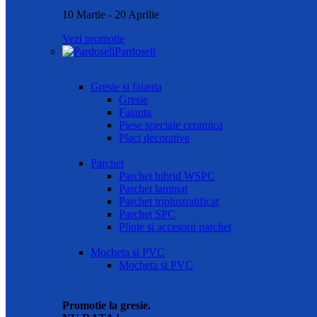
10 Martie - 20 Aprilie
Vezi promotie
Pardoseli
Gresie si faianta
Gresie
Faianta
Piese speciale ceramica
Placi decorative
Parchet
Parchet hibrid WSPC
Parchet laminat
Parchet triplustratificat
Parchet SPC
Plinte si accesorii parchet
Mocheta si PVC
Mocheta si PVC
Promotie la gresie.