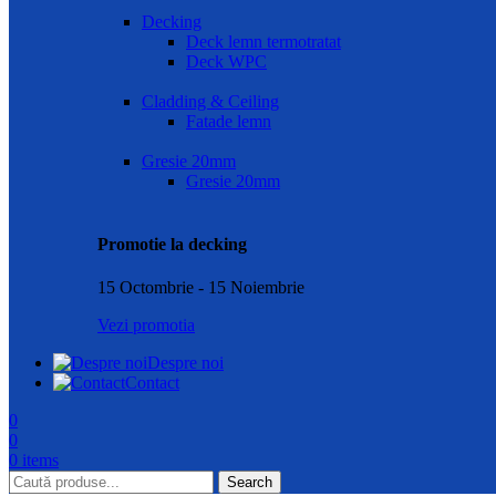
Decking
Deck lemn termotratat
Deck WPC
Cladding & Ceiling
Fatade lemn
Gresie 20mm
Gresie 20mm
Promotie la decking
15 Octombrie - 15 Noiembrie
Vezi promotia
Despre noi
Contact
0
0
0
items
Search