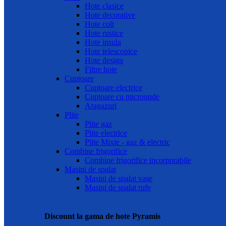
Hote clasice
Hote decorative
Hote colt
Hote rustice
Hote insula
Hote telescopice
Hote design
Filtre hote
Cuptoare
Cuptoare electrice
Cuptoare cu microunde
Aragazuri
Plite
Plite gaz
Plite electrice
Plite Mixte - gaz & electric
Combine frigorifice
Combine frigorifice incorporabile
Masini de spalat
Masini de spalat vase
Masini de spalat rufe
Discount la gama de hote Pyramis