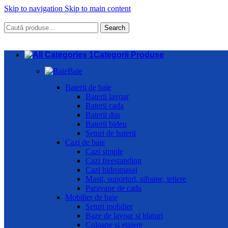
Skip to navigation
Skip to main content
Search
Categorii Produse
Baie
Baterii de baie
Baterii lavoar
Baterii cada
Baterii dus
Baterii bideu
Seturi de baterii
Cazi de baie
Cazi simple
Cazi freestanding
Cazi hidromasaj
Masti, suporturi, sifoane, tetiere
Paravane de cada
Mobilier de baie
Seturi mobilier
Baze de lavoar si blaturi
Coloane si etajere