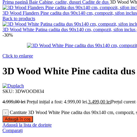
Prima pagină
Baie
Cabine, cadite, dusuri
Cadite de dus
3D Wood White
3D Wood Flanders Pine cadita dus 90x140 cm, compozit, sifon inclu
Back to products
3D Wood White Patina cadita dus 90x140 cm, compozit, sifon inclus
-30%
Click to enlarge
3D Wood White Pine cadita dus 
SKU:
3DWOOD834
4.999,00
lei
Prețul inițial a fost: 4.999,00 lei.
3.499,00
lei
Prețul curent 
Cantitate 3D Wood White Pine cadita dus 90x140 cm, compozit, s
Adaugă în coș
Adaugă la lista de dorințe
Comparați