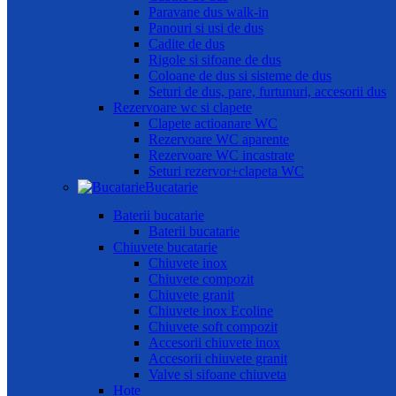
Paravane dus walk-in
Panouri si usi de dus
Cadite de dus
Rigole si sifoane de dus
Coloane de dus si sisteme de dus
Seturi de dus, pare, furtunuri, accesorii dus
Rezervoare wc si clapete
Clapete actioanare WC
Rezervoare WC aparente
Rezervoare WC incastrate
Seturi rezervor+clapeta WC
Bucatarie
Baterii bucatarie
Baterii bucatarie
Chiuvete bucatarie
Chiuvete inox
Chiuvete compozit
Chiuvete granit
Chiuvete inox Ecoline
Chiuvete soft compozit
Accesorii chiuvete inox
Accesorii chiuvete granit
Valve si sifoane chiuveta
Hote