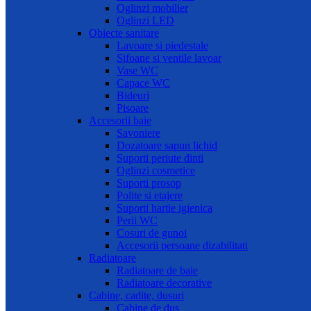
Oglinzi mobilier
Oglinzi LED
Obiecte sanitare
Lavoare si piedestale
Sifoane si ventile lavoar
Vase WC
Capace WC
Bideuri
Pisoare
Accesorii baie
Savoniere
Dozatoare sapun lichid
Suporti periute dinti
Oglinzi cosmetice
Suporti prosop
Polite si etajere
Suporti hartie igienica
Perii WC
Cosuri de gunoi
Accesorii persoane dizabilitati
Radiatoare
Radiatoare de baie
Radiatoare decorative
Cabine, cadite, dusuri
Cabine de dus