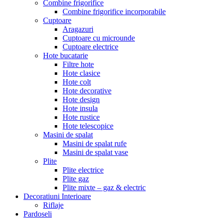
Combine frigorifice
Combine frigorifice incorporabile
Cuptoare
Aragazuri
Cuptoare cu microunde
Cuptoare electrice
Hote bucatarie
Filtre hote
Hote clasice
Hote colt
Hote decorative
Hote design
Hote insula
Hote rustice
Hote telescopice
Masini de spalat
Masini de spalat rufe
Masini de spalat vase
Plite
Plite electrice
Plite gaz
Plite mixte – gaz & electric
Decoratiuni Interioare
Riflaje
Pardoseli