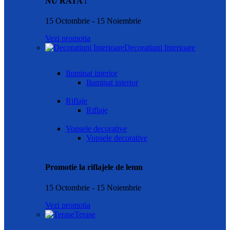
NU RATA !
15 Octombrie - 15 Noiembrie
Vezi promotia
Decoratiuni Interioare
Iluminat interior
Iluminat interior
Riflaje
Riflaje
Vopsele decorative
Vopsele decorative
Promotie la riflajele de lemn
15 Octombrie - 15 Noiembrie
Vezi promotia
Terase