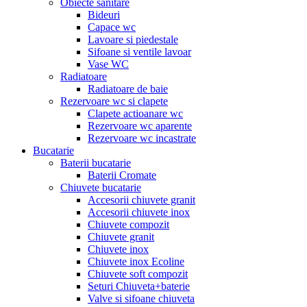
Obiecte sanitare
Bideuri
Capace wc
Lavoare si piedestale
Sifoane si ventile lavoar
Vase WC
Radiatoare
Radiatoare de baie
Rezervoare wc si clapete
Clapete actioanare wc
Rezervoare wc aparente
Rezervoare wc incastrate
Bucatarie
Baterii bucatarie
Baterii Cromate
Chiuvete bucatarie
Accesorii chiuvete granit
Accesorii chiuvete inox
Chiuvete compozit
Chiuvete granit
Chiuvete inox
Chiuvete inox Ecoline
Chiuvete soft compozit
Seturi Chiuveta+baterie
Valve si sifoane chiuveta