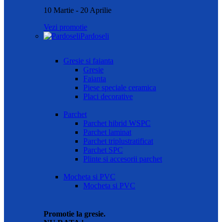
10 Martie - 20 Aprilie
Vezi promotie
Pardoseli
Gresie si faianta
Gresie
Faianta
Piese speciale ceramica
Placi decorative
Parchet
Parchet hibrid WSPC
Parchet laminat
Parchet triplustratificat
Parchet SPC
Plinte si accesorii parchet
Mocheta si PVC
Mocheta si PVC
Promotie la gresie.