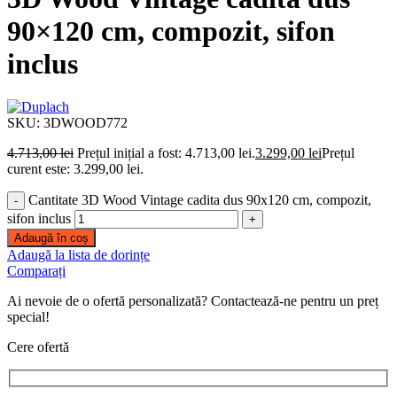
90×120 cm, compozit, sifon
inclus
SKU:
3DWOOD772
4.713,00
lei
Prețul inițial a fost: 4.713,00 lei.
3.299,00
lei
Prețul
curent este: 3.299,00 lei.
Cantitate 3D Wood Vintage cadita dus 90x120 cm, compozit,
sifon inclus
Adaugă în coș
Adaugă la lista de dorințe
Comparați
Ai nevoie de o ofertă personalizată? Contactează-ne pentru un preț
special!
Cere ofertă