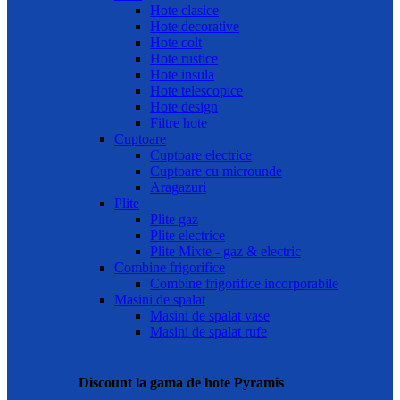
Hote clasice
Hote decorative
Hote colt
Hote rustice
Hote insula
Hote telescopice
Hote design
Filtre hote
Cuptoare
Cuptoare electrice
Cuptoare cu microunde
Aragazuri
Plite
Plite gaz
Plite electrice
Plite Mixte - gaz & electric
Combine frigorifice
Combine frigorifice incorporabile
Masini de spalat
Masini de spalat vase
Masini de spalat rufe
Discount la gama de hote Pyramis