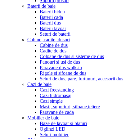
Suporti prosop
Baterii de baie
Baterii bideu
Baterii cada
Baterii dus
Baterii lavoar
Seturi de baterii
Cabine, cadite, dusuri
Cabine de dus
Cadite de dus
Coloane de dus si sisteme de dus
Panouri si usi de dus
Paravane dus walk-in
Rigole si sifoane de dus
Seturi de dus, pare, furtunuri, accesorii dus
Cazi de baie
Cazi freestanding
Cazi hidromasaj
Cazi simple
Masti, suporturi, sifoane,tetiere
Paravane de cada
Mobilier de baie
Baze de lavoar si blaturi
Oglinzi LED
Seturi mobilier