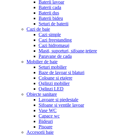
Baterii lavoar
Baterii cada
Baterii dus
Baterii bideu
Seturi de baterii
Cazi de baie
Cazi simple
Cazi freestanding
Cazi hidromasaj
Masti, suporturi, sifoane,tetiere
Paravane de cada
Mobilier de baie
Seturi mobilier
Baze de lavoar si blaturi
Coloane si etajere
Oglinzi mobilier
Oglinzi LED
Obiecte sanitare
Lavoare si piedestale
Sifoane si ventile lavoar
Vase WC
Capace wc
Bideuri
Pisoare
Accesorii baie