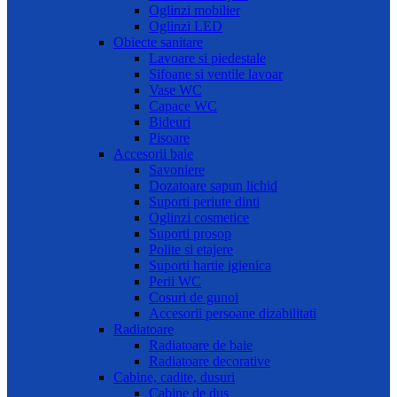
Oglinzi mobilier
Oglinzi LED
Obiecte sanitare
Lavoare si piedestale
Sifoane si ventile lavoar
Vase WC
Capace WC
Bideuri
Pisoare
Accesorii baie
Savoniere
Dozatoare sapun lichid
Suporti periute dinti
Oglinzi cosmetice
Suporti prosop
Polite si etajere
Suporti hartie igienica
Perii WC
Cosuri de gunoi
Accesorii persoane dizabilitati
Radiatoare
Radiatoare de baie
Radiatoare decorative
Cabine, cadite, dusuri
Cabine de dus