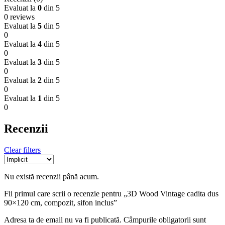
Evaluat la
0
din 5
0 reviews
Evaluat la
5
din 5
0
Evaluat la
4
din 5
0
Evaluat la
3
din 5
0
Evaluat la
2
din 5
0
Evaluat la
1
din 5
0
Recenzii
Clear filters
Nu există recenzii până acum.
Fii primul care scrii o recenzie pentru „3D Wood Vintage cadita dus
90×120 cm, compozit, sifon inclus”
Adresa ta de email nu va fi publicată.
Câmpurile obligatorii sunt