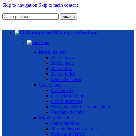
Skip to navigation
Skip to main content
Search
Categorii Produse
Baie
Baterii de baie
Baterii lavoar
Baterii cada
Baterii dus
Baterii bideu
Seturi de baterii
Cazi de baie
Cazi simple
Cazi freestanding
Cazi hidromasaj
Masti, suporturi, sifoane, tetiere
Paravane de cada
Mobilier de baie
Seturi mobilier
Baze de lavoar si blaturi
Coloane si etajere