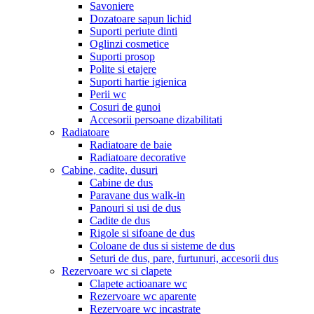
Savoniere
Dozatoare sapun lichid
Suporti periute dinti
Oglinzi cosmetice
Suporti prosop
Polite si etajere
Suporti hartie igienica
Perii wc
Cosuri de gunoi
Accesorii persoane dizabilitati
Radiatoare
Radiatoare de baie
Radiatoare decorative
Cabine, cadite, dusuri
Cabine de dus
Paravane dus walk-in
Panouri si usi de dus
Cadite de dus
Rigole si sifoane de dus
Coloane de dus si sisteme de dus
Seturi de dus, pare, furtunuri, accesorii dus
Rezervoare wc si clapete
Clapete actioanare wc
Rezervoare wc aparente
Rezervoare wc incastrate