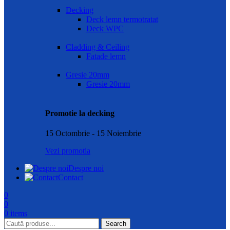
Decking
Deck lemn termotratat
Deck WPC
Cladding & Ceiling
Fatade lemn
Gresie 20mm
Gresie 20mm
Promotie la decking
15 Octombrie - 15 Noiembrie
Vezi promotia
Despre noi
Contact
0
0
0
items
Search