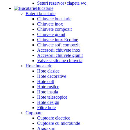
Seturi rezervor+clapeta wc
Bucatarie
Baterii bucatarie
Chiuvete bucatarie
Chiuvete inox
Chiuvete compozit
Chiuvete granit
Chiuvete inox Ecoline
Chiuvete soft compozit
Accesorii chiuvete inox
Accesorii chiuvete granit
Valve si sifoane chiuveta
Hote bucatarie
Hote clasice
Hote decorative
Hote colt
Hote rustice
Hote insula
Hote telescopice
Hote design
Filtre hote
Cuptoare
Cuptoare electrice
Cuptoare cu microunde
Aragazuri