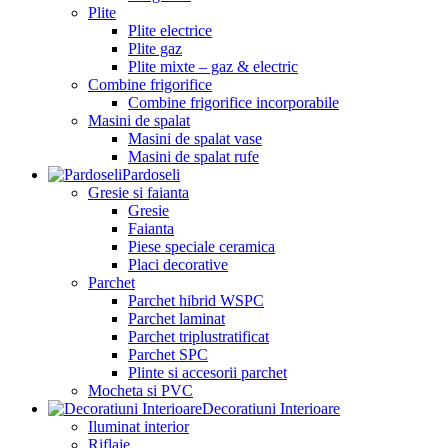
Plite
Plite electrice
Plite gaz
Plite mixte – gaz & electric
Combine frigorifice
Combine frigorifice incorporabile
Masini de spalat
Masini de spalat vase
Masini de spalat rufe
Pardoseli
Gresie si faianta
Gresie
Faianta
Piese speciale ceramica
Placi decorative
Parchet
Parchet hibrid WSPC
Parchet laminat
Parchet triplustratificat
Parchet SPC
Plinte si accesorii parchet
Mocheta si PVC
Decoratiuni Interioare
Iluminat interior
Riflaje