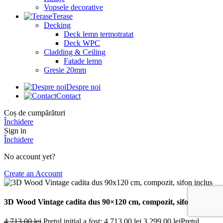
Vopsele decorative
Terase
Decking
Deck lemn termotratat
Deck WPC
Cladding & Ceiling
Fatade lemn
Gresie 20mm
Despre noi
Contact
Coș de cumpărături
Închidere
Sign in
Închidere
No account yet?
Create an Account
3D Wood Vintage cadita dus 90×120 cm, compozit, sifon inclus
4.713,00
lei
Prețul inițial a fost: 4.713,00 lei.
3.299,00
lei
Prețul