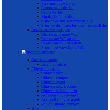
Paravane dus walk-in
Panouri si usi de dus
Cadite de dus
Rigole si sifoane de dus
Coloane de dus si sisteme de dus
Seturi de dus, pare, furtunuri, accesorii dus
Rezervoare wc si clapete
Clapete actioanare WC
Rezervoare WC aparente
Rezervoare WC incastrate
Seturi rezervor+clapeta WC
Bucatarie
Baterii bucatarie
Baterii bucatarie
Chiuvete bucatarie
Chiuvete inox
Chiuvete compozit
Chiuvete granit
Chiuvete inox Ecoline
Chiuvete soft compozit
Accesorii chiuvete inox
Accesorii chiuvete granit
Valve si sifoane chiuveta
Hote