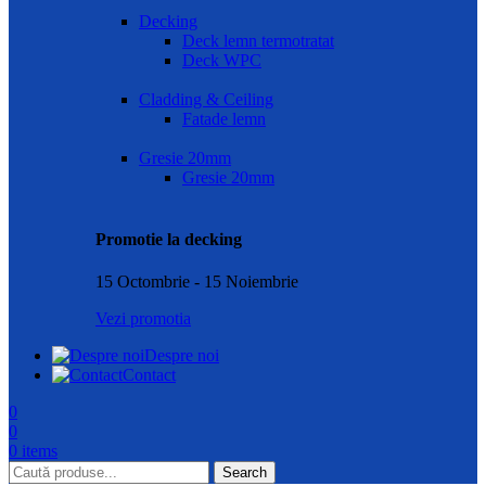
Decking
Deck lemn termotratat
Deck WPC
Cladding & Ceiling
Fatade lemn
Gresie 20mm
Gresie 20mm
Promotie la decking
15 Octombrie - 15 Noiembrie
Vezi promotia
Despre noi
Contact
0
0
0
items
Search