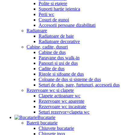
Polite si etajere
Suporti hartie igienica
Perii wc
Cosuri de gunoi
Accesorii persoane dizabilitati
Radiatoare
Radiatoare de baie
Radiatoare decorative
Cabine, cadite, dusuri
Cabine de dus
Paravane dus walk-in
Panouri si usi de dus
Cadite de dus
Rigole si sifoane de dus
Coloane de dus si sisteme de dus
Seturi de dus, pare, furtunuri, accesorii dus
Rezervoare wc si clapete
Clapete actioanare wc
Rezervoare wc aparente
Rezervoare wc incastrate
Seturi rezervor+clapeta wc
Bucatarie
Baterii bucatarie
Chiuvete bucatarie
Chiuvete inox