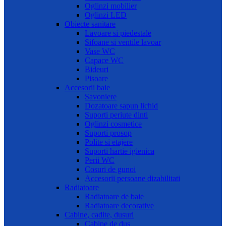
Oglinzi mobilier
Oglinzi LED
Obiecte sanitare
Lavoare si piedestale
Sifoane si ventile lavoar
Vase WC
Capace WC
Bideuri
Pisoare
Accesorii baie
Savoniere
Dozatoare sapun lichid
Suporti periute dinti
Oglinzi cosmetice
Suporti prosop
Polite si etajere
Suporti hartie igienica
Perii WC
Cosuri de gunoi
Accesorii persoane dizabilitati
Radiatoare
Radiatoare de baie
Radiatoare decorative
Cabine, cadite, dusuri
Cabine de dus