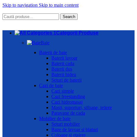
Skip to navigation
Skip to main content
Search
Categorii Produse
Baie
Baterii de baie
Baterii lavoar
Baterii cada
Baterii dus
Baterii bideu
Seturi de baterii
Cazi de baie
Cazi simple
Cazi freestanding
Cazi hidromasaj
Masti, suporturi, sifoane, tetiere
Paravane de cada
Mobilier de baie
Seturi mobilier
Baze de lavoar si blaturi
Coloane si etajere