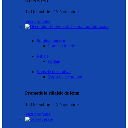
NU RATA !
15 Octombrie - 15 Noiembrie
Vezi promotia
Decoratiuni Interioare
Iluminat interior
Iluminat interior
Riflaje
Riflaje
Vopsele decorative
Vopsele decorative
Promotie la riflajele de lemn
15 Octombrie - 15 Noiembrie
Vezi promotia
Terase