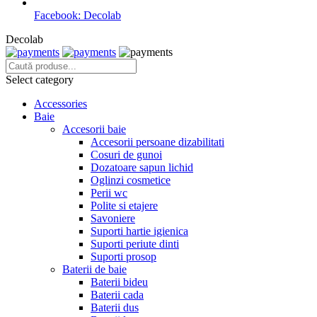
Facebook: Decolab
Decolab
Select category
Accessories
Baie
Accesorii baie
Accesorii persoane dizabilitati
Cosuri de gunoi
Dozatoare sapun lichid
Oglinzi cosmetice
Perii wc
Polite si etajere
Savoniere
Suporti hartie igienica
Suporti periute dinti
Suporti prosop
Baterii de baie
Baterii bideu
Baterii cada
Baterii dus