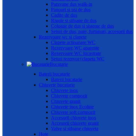
Paravane dus walk-in
Panouri si usi de dus
Cadite de dus
Rigole si sifoane de dus
Coloane de dus si sisteme de dus
Seturi de dus, pare, furtunuri, accesorii dus
Rezervoare wc si clapete
Clapete actioanare WC
Rezervoare WC aparente
Rezervoare WC incastrate
Seturi rezervor+clapeta WC
Bucatarie
Baterii bucatarie
Baterii bucatarie
Chiuvete bucatarie
Chiuvete inox
Chiuvete compozit
Chiuvete granit
Chiuvete inox Ecoline
Chiuvete soft compozit
Accesorii chiuvete inox
Accesorii chiuvete granit
Valve si sifoane chiuveta
Hote