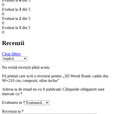
Evaluat la
4
din 5
0
Evaluat la
3
din 5
0
Evaluat la
2
din 5
0
Evaluat la
1
din 5
0
Recenzii
Clear filters
Nu există recenzii până acum.
Fii primul care scrii o recenzie pentru „3D Wood Rustic cadita dus
90×210 cm, compozit, sifon inclus”
Adresa ta de email nu va fi publicată.
Câmpurile obligatorii sunt
marcate cu
*
Evaluarea ta
*
Recenzia ta
*