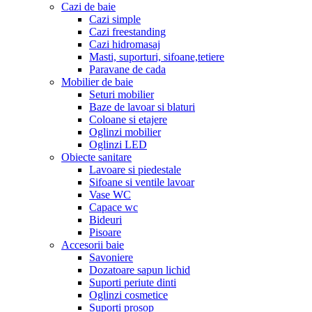
Cazi de baie
Cazi simple
Cazi freestanding
Cazi hidromasaj
Masti, suporturi, sifoane,tetiere
Paravane de cada
Mobilier de baie
Seturi mobilier
Baze de lavoar si blaturi
Coloane si etajere
Oglinzi mobilier
Oglinzi LED
Obiecte sanitare
Lavoare si piedestale
Sifoane si ventile lavoar
Vase WC
Capace wc
Bideuri
Pisoare
Accesorii baie
Savoniere
Dozatoare sapun lichid
Suporti periute dinti
Oglinzi cosmetice
Suporti prosop