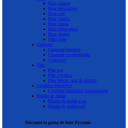
Hote clasice
Hote decorative
Hote colt
Hote rustice
Hote insula
Hote telescopice
Hote design
Filtre hote
Cuptoare
Cuptoare electrice
Cuptoare cu microunde
Aragazuri
Plite
Plite gaz
Plite electrice
Plite Mixte - gaz & electric
Combine frigorifice
Combine frigorifice incorporabile
Masini de spalat
Masini de spalat vase
Masini de spalat rufe
Discount la gama de hote Pyramis