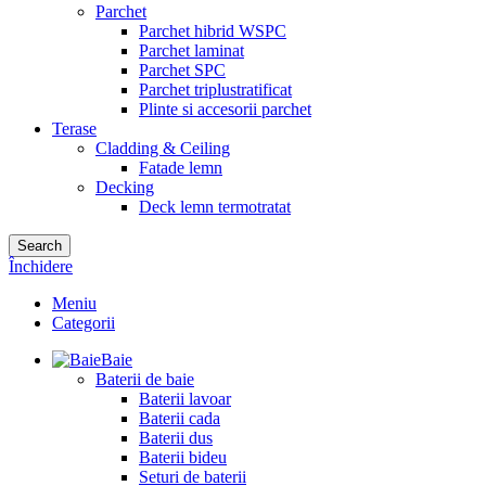
Parchet
Parchet hibrid WSPC
Parchet laminat
Parchet SPC
Parchet triplustratificat
Plinte si accesorii parchet
Terase
Cladding & Ceiling
Fatade lemn
Decking
Deck lemn termotratat
Search
Închidere
Meniu
Categorii
Baie
Baterii de baie
Baterii lavoar
Baterii cada
Baterii dus
Baterii bideu
Seturi de baterii