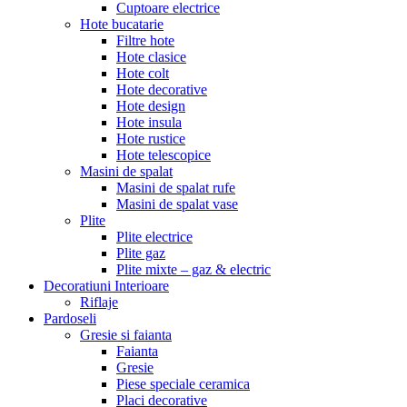
Cuptoare electrice
Hote bucatarie
Filtre hote
Hote clasice
Hote colt
Hote decorative
Hote design
Hote insula
Hote rustice
Hote telescopice
Masini de spalat
Masini de spalat rufe
Masini de spalat vase
Plite
Plite electrice
Plite gaz
Plite mixte – gaz & electric
Decoratiuni Interioare
Riflaje
Pardoseli
Gresie si faianta
Faianta
Gresie
Piese speciale ceramica
Placi decorative