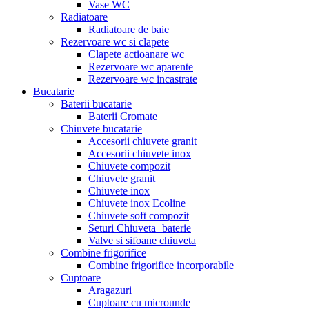
Vase WC
Radiatoare
Radiatoare de baie
Rezervoare wc si clapete
Clapete actioanare wc
Rezervoare wc aparente
Rezervoare wc incastrate
Bucatarie
Baterii bucatarie
Baterii Cromate
Chiuvete bucatarie
Accesorii chiuvete granit
Accesorii chiuvete inox
Chiuvete compozit
Chiuvete granit
Chiuvete inox
Chiuvete inox Ecoline
Chiuvete soft compozit
Seturi Chiuveta+baterie
Valve si sifoane chiuveta
Combine frigorifice
Combine frigorifice incorporabile
Cuptoare
Aragazuri
Cuptoare cu microunde