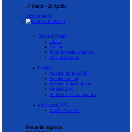
10 Martie - 20 Aprilie
Vezi promotie
Pardoseli
Gresie si faianta
Gresie
Faianta
Piese speciale ceramica
Placi decorative
Parchet
Parchet hibrid WSPC
Parchet laminat
Parchet triplustratificat
Parchet SPC
Plinte si accesorii parchet
Mocheta si PVC
Mocheta si PVC
Promotie la gresie.