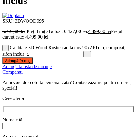
inclus
SKU:
3DWOOD995
6.427,00
lei
Prețul inițial a fost: 6.427,00 lei.
4.499,00
lei
Prețul
curent este: 4.499,00 lei.
Cantitate 3D Wood Rustic cadita dus 90x210 cm, compozit,
sifon inclus
Adaugă în coș
Adaugă la lista de dorințe
Comparați
Ai nevoie de o ofertă personalizată? Contactează-ne pentru un preț
special!
Cere ofertă
Numele tău
Adresa ta de email