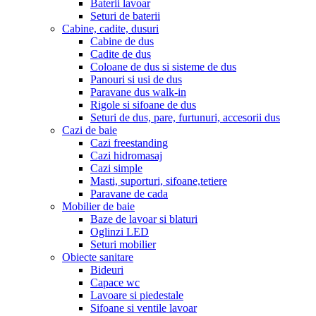
Baterii lavoar
Seturi de baterii
Cabine, cadite, dusuri
Cabine de dus
Cadite de dus
Coloane de dus si sisteme de dus
Panouri si usi de dus
Paravane dus walk-in
Rigole si sifoane de dus
Seturi de dus, pare, furtunuri, accesorii dus
Cazi de baie
Cazi freestanding
Cazi hidromasaj
Cazi simple
Masti, suporturi, sifoane,tetiere
Paravane de cada
Mobilier de baie
Baze de lavoar si blaturi
Oglinzi LED
Seturi mobilier
Obiecte sanitare
Bideuri
Capace wc
Lavoare si piedestale
Sifoane si ventile lavoar