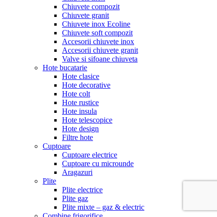
Chiuvete compozit
Chiuvete granit
Chiuvete inox Ecoline
Chiuvete soft compozit
Accesorii chiuvete inox
Accesorii chiuvete granit
Valve si sifoane chiuveta
Hote bucatarie
Hote clasice
Hote decorative
Hote colt
Hote rustice
Hote insula
Hote telescopice
Hote design
Filtre hote
Cuptoare
Cuptoare electrice
Cuptoare cu microunde
Aragazuri
Plite
Plite electrice
Plite gaz
Plite mixte – gaz & electric
Combine frigorifice