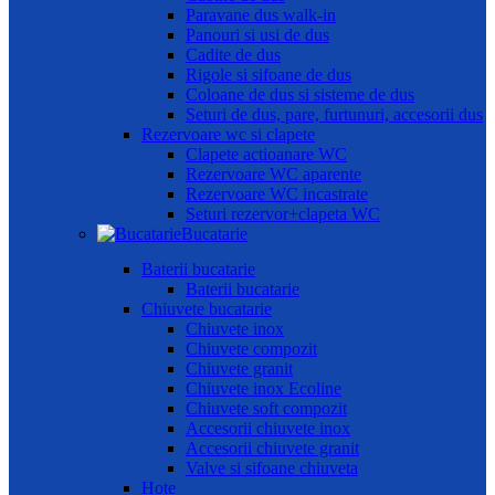
Paravane dus walk-in
Panouri si usi de dus
Cadite de dus
Rigole si sifoane de dus
Coloane de dus si sisteme de dus
Seturi de dus, pare, furtunuri, accesorii dus
Rezervoare wc si clapete
Clapete actioanare WC
Rezervoare WC aparente
Rezervoare WC incastrate
Seturi rezervor+clapeta WC
Bucatarie
Baterii bucatarie
Baterii bucatarie
Chiuvete bucatarie
Chiuvete inox
Chiuvete compozit
Chiuvete granit
Chiuvete inox Ecoline
Chiuvete soft compozit
Accesorii chiuvete inox
Accesorii chiuvete granit
Valve si sifoane chiuveta
Hote