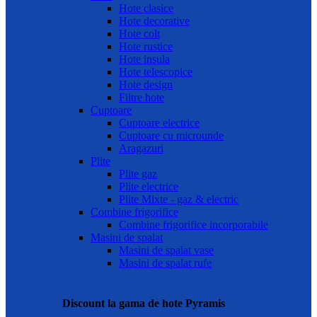
Hote clasice
Hote decorative
Hote colt
Hote rustice
Hote insula
Hote telescopice
Hote design
Filtre hote
Cuptoare
Cuptoare electrice
Cuptoare cu microunde
Aragazuri
Plite
Plite gaz
Plite electrice
Plite Mixte - gaz & electric
Combine frigorifice
Combine frigorifice incorporabile
Masini de spalat
Masini de spalat vase
Masini de spalat rufe
Discount la gama de hote Pyramis