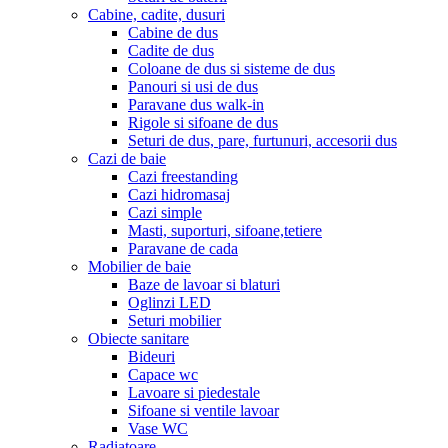
Cabine, cadite, dusuri
Cabine de dus
Cadite de dus
Coloane de dus si sisteme de dus
Panouri si usi de dus
Paravane dus walk-in
Rigole si sifoane de dus
Seturi de dus, pare, furtunuri, accesorii dus
Cazi de baie
Cazi freestanding
Cazi hidromasaj
Cazi simple
Masti, suporturi, sifoane,tetiere
Paravane de cada
Mobilier de baie
Baze de lavoar si blaturi
Oglinzi LED
Seturi mobilier
Obiecte sanitare
Bideuri
Capace wc
Lavoare si piedestale
Sifoane si ventile lavoar
Vase WC
Radiatoare