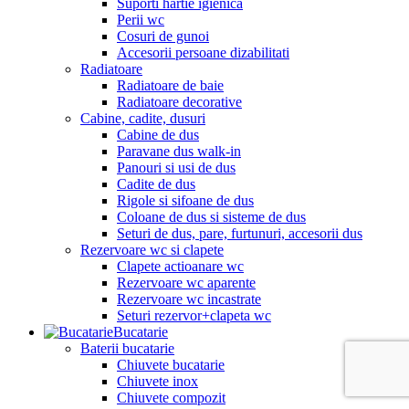
Suporti hartie igienica
Perii wc
Cosuri de gunoi
Accesorii persoane dizabilitati
Radiatoare
Radiatoare de baie
Radiatoare decorative
Cabine, cadite, dusuri
Cabine de dus
Paravane dus walk-in
Panouri si usi de dus
Cadite de dus
Rigole si sifoane de dus
Coloane de dus si sisteme de dus
Seturi de dus, pare, furtunuri, accesorii dus
Rezervoare wc si clapete
Clapete actioanare wc
Rezervoare wc aparente
Rezervoare wc incastrate
Seturi rezervor+clapeta wc
Bucatarie
Baterii bucatarie
Chiuvete bucatarie
Chiuvete inox
Chiuvete compozit