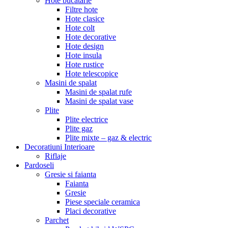
Hote bucatarie
Filtre hote
Hote clasice
Hote colt
Hote decorative
Hote design
Hote insula
Hote rustice
Hote telescopice
Masini de spalat
Masini de spalat rufe
Masini de spalat vase
Plite
Plite electrice
Plite gaz
Plite mixte – gaz & electric
Decoratiuni Interioare
Riflaje
Pardoseli
Gresie si faianta
Faianta
Gresie
Piese speciale ceramica
Placi decorative
Parchet