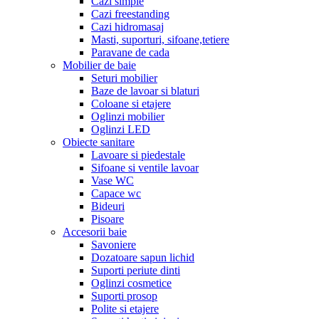
Cazi simple
Cazi freestanding
Cazi hidromasaj
Masti, suporturi, sifoane,tetiere
Paravane de cada
Mobilier de baie
Seturi mobilier
Baze de lavoar si blaturi
Coloane si etajere
Oglinzi mobilier
Oglinzi LED
Obiecte sanitare
Lavoare si piedestale
Sifoane si ventile lavoar
Vase WC
Capace wc
Bideuri
Pisoare
Accesorii baie
Savoniere
Dozatoare sapun lichid
Suporti periute dinti
Oglinzi cosmetice
Suporti prosop
Polite si etajere