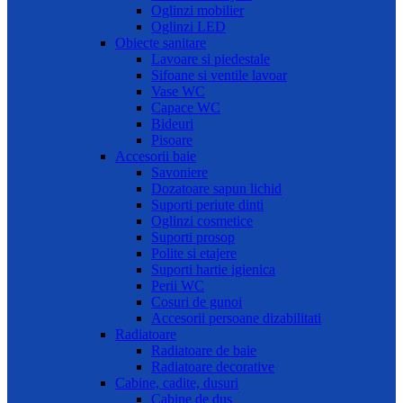
Oglinzi mobilier
Oglinzi LED
Obiecte sanitare
Lavoare si piedestale
Sifoane si ventile lavoar
Vase WC
Capace WC
Bideuri
Pisoare
Accesorii baie
Savoniere
Dozatoare sapun lichid
Suporti periute dinti
Oglinzi cosmetice
Suporti prosop
Polite si etajere
Suporti hartie igienica
Perii WC
Cosuri de gunoi
Accesorii persoane dizabilitati
Radiatoare
Radiatoare de baie
Radiatoare decorative
Cabine, cadite, dusuri
Cabine de dus