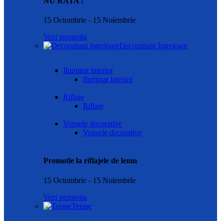
NU RATA !
15 Octombrie - 15 Noiembrie
Vezi promotia
Decoratiuni Interioare
Iluminat interior
Iluminat interior
Riflaje
Riflaje
Vopsele decorative
Vopsele decorative
Promotie la riflajele de lemn
15 Octombrie - 15 Noiembrie
Vezi promotia
Terase