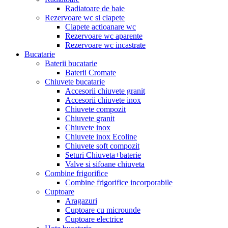
Radiatoare de baie
Rezervoare wc si clapete
Clapete actioanare wc
Rezervoare wc aparente
Rezervoare wc incastrate
Bucatarie
Baterii bucatarie
Baterii Cromate
Chiuvete bucatarie
Accesorii chiuvete granit
Accesorii chiuvete inox
Chiuvete compozit
Chiuvete granit
Chiuvete inox
Chiuvete inox Ecoline
Chiuvete soft compozit
Seturi Chiuveta+baterie
Valve si sifoane chiuveta
Combine frigorifice
Combine frigorifice incorporabile
Cuptoare
Aragazuri
Cuptoare cu microunde
Cuptoare electrice