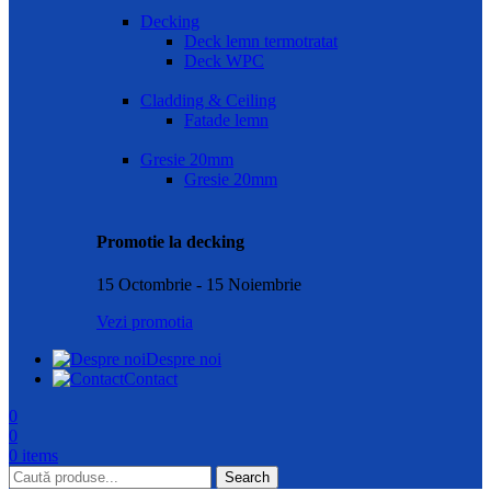
Decking
Deck lemn termotratat
Deck WPC
Cladding & Ceiling
Fatade lemn
Gresie 20mm
Gresie 20mm
Promotie la decking
15 Octombrie - 15 Noiembrie
Vezi promotia
Despre noi
Contact
0
0
0
items
Search