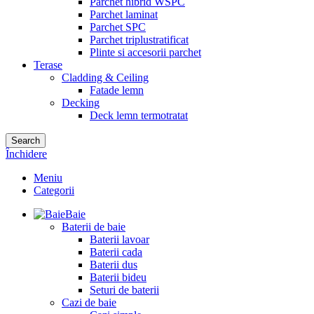
Parchet hibrid WSPC
Parchet laminat
Parchet SPC
Parchet triplustratificat
Plinte si accesorii parchet
Terase
Cladding & Ceiling
Fatade lemn
Decking
Deck lemn termotratat
Search
Închidere
Meniu
Categorii
Baie
Baterii de baie
Baterii lavoar
Baterii cada
Baterii dus
Baterii bideu
Seturi de baterii
Cazi de baie