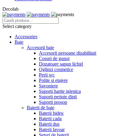
Decolab
Select category
Accessories
Baie
Accesorii baie
Accesorii persoane dizabilitati
Cosuri de gunoi
Dozatoare sapun lichid
Oglinzi cosmetice
Perii wc
Polite si etajere
Savoniere
Suporti hartie igienica
Suporti periute dinti
Suporti prosop
Baterii de baie
Baterii bideu
Baterii cada
Baterii dus
Baterii lavoar
Seturi de baterii