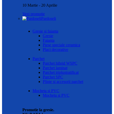
10 Martie - 20 Aprilie
Vezi promotie
Pardoseli
Gresie si faianta
Gresie
Faianta
Piese speciale ceramica
Placi decorative
Parchet
Parchet hibrid WSPC
Parchet laminat
Parchet triplustratificat
Parchet SPC
Plinte si accesorii parchet
Mocheta si PVC
Mocheta si PVC
Promotie la gresie.