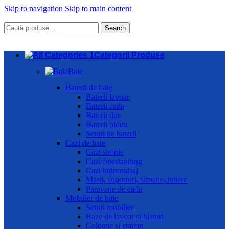
Skip to navigation
Skip to main content
Search
Categorii Produse
Baie
Baterii de baie
Baterii lavoar
Baterii cada
Baterii dus
Baterii bideu
Seturi de baterii
Cazi de baie
Cazi simple
Cazi freestanding
Cazi hidromasaj
Masti, suporturi, sifoane, tetiere
Paravane de cada
Mobilier de baie
Seturi mobilier
Baze de lavoar si blaturi
Coloane si etajere