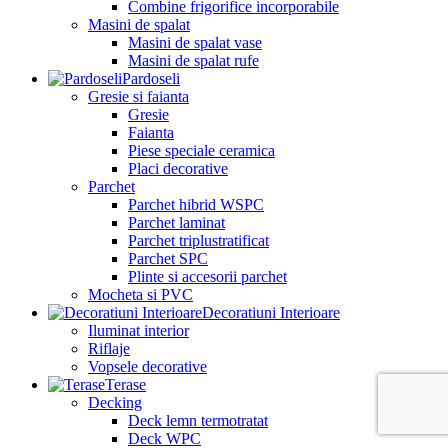
Combine frigorifice incorporabile
Masini de spalat
Masini de spalat vase
Masini de spalat rufe
Pardoseli
Gresie si faianta
Gresie
Faianta
Piese speciale ceramica
Placi decorative
Parchet
Parchet hibrid WSPC
Parchet laminat
Parchet triplustratificat
Parchet SPC
Plinte si accesorii parchet
Mocheta si PVC
Decoratiuni Interioare
Iluminat interior
Riflaje
Vopsele decorative
Terase
Decking
Deck lemn termotratat
Deck WPC