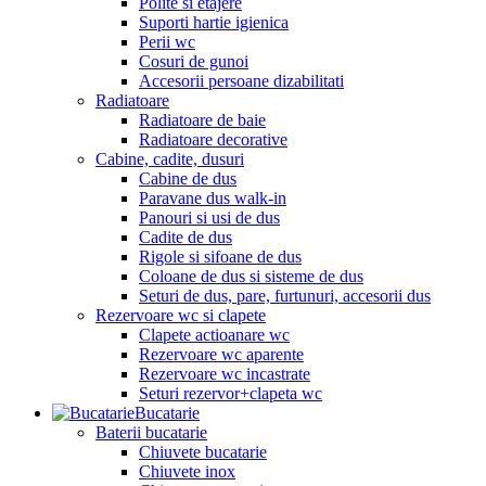
Polite si etajere
Suporti hartie igienica
Perii wc
Cosuri de gunoi
Accesorii persoane dizabilitati
Radiatoare
Radiatoare de baie
Radiatoare decorative
Cabine, cadite, dusuri
Cabine de dus
Paravane dus walk-in
Panouri si usi de dus
Cadite de dus
Rigole si sifoane de dus
Coloane de dus si sisteme de dus
Seturi de dus, pare, furtunuri, accesorii dus
Rezervoare wc si clapete
Clapete actioanare wc
Rezervoare wc aparente
Rezervoare wc incastrate
Seturi rezervor+clapeta wc
Bucatarie
Baterii bucatarie
Chiuvete bucatarie
Chiuvete inox