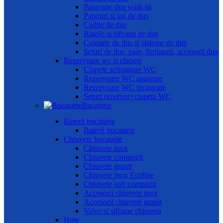
Paravane dus walk-in
Panouri si usi de dus
Cadite de dus
Rigole si sifoane de dus
Coloane de dus si sisteme de dus
Seturi de dus, pare, furtunuri, accesorii dus
Rezervoare wc si clapete
Clapete actioanare WC
Rezervoare WC aparente
Rezervoare WC incastrate
Seturi rezervor+clapeta WC
Bucatarie
Baterii bucatarie
Baterii bucatarie
Chiuvete bucatarie
Chiuvete inox
Chiuvete compozit
Chiuvete granit
Chiuvete inox Ecoline
Chiuvete soft compozit
Accesorii chiuvete inox
Accesorii chiuvete granit
Valve si sifoane chiuveta
Hote