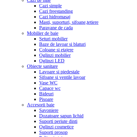
Cazi de baie
Cazi simple
Cazi freestanding
Cazi hidromasaj
Masti, suporturi, sifoane,tetiere
Paravane de cada
Mobilier de baie
Seturi mobilier
Baze de lavoar si blaturi
Coloane si etajere
Oglinzi mobilier
Oglinzi LED
Obiecte sanitare
Lavoare si piedestale
Sifoane si ventile lavoar
Vase WC
Capace wc
Bideuri
Pisoare
Accesorii baie
Savoniere
Dozatoare sapun lichid
Suporti periute dinti
Oglinzi cosmetice
Suporti prosop