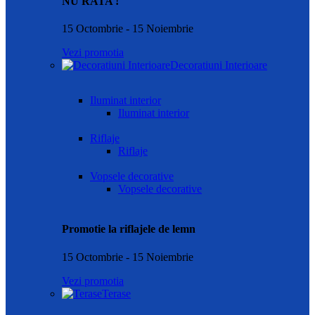
NU RATA !
15 Octombrie - 15 Noiembrie
Vezi promotia
Decoratiuni Interioare
Iluminat interior
Iluminat interior
Riflaje
Riflaje
Vopsele decorative
Vopsele decorative
Promotie la riflajele de lemn
15 Octombrie - 15 Noiembrie
Vezi promotia
Terase