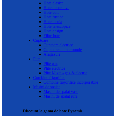
Hote clasice
Hote decorative
Hote colt
Hote rustice
Hote insula
Hote telescopice
Hote design
Filtre hote
Cuptoare
Cuptoare electrice
Cuptoare cu microunde
Aragazuri
Plite
Plite gaz
Plite electrice
Plite Mixte - gaz & electric
Combine frigorifice
Combine frigorifice incorporabile
Masini de spalat
Masini de spalat vase
Masini de spalat rufe
Discount la gama de hote Pyramis