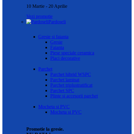
10 Martie - 20 Aprilie
Vezi promotie
Pardoseli
Gresie si faianta
Gresie
Faianta
Piese speciale ceramica
Placi decorative
Parchet
Parchet hibrid WSPC
Parchet laminat
Parchet triplustratificat
Parchet SPC
Plinte si accesorii parchet
Mocheta si PVC
Mocheta si PVC
Promotie la gresie.