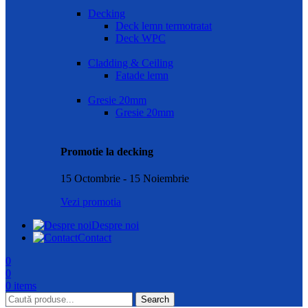
Decking
Deck lemn termotratat
Deck WPC
Cladding & Ceiling
Fatade lemn
Gresie 20mm
Gresie 20mm
Promotie la decking
15 Octombrie - 15 Noiembrie
Vezi promotia
Despre noi
Contact
0
0
0
items
Search