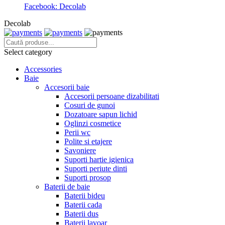
Facebook: Decolab
Decolab
Select category
Accessories
Baie
Accesorii baie
Accesorii persoane dizabilitati
Cosuri de gunoi
Dozatoare sapun lichid
Oglinzi cosmetice
Perii wc
Polite si etajere
Savoniere
Suporti hartie igienica
Suporti periute dinti
Suporti prosop
Baterii de baie
Baterii bideu
Baterii cada
Baterii dus
Baterii lavoar