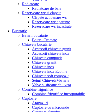
Radiatoare
Radiatoare de baie
Rezervoare wc si clapete
Clapete actioanare wc
Rezervoare wc aparente
Rezervoare wc incastrate
Bucatarie
Baterii bucatarie
Baterii Cromate
Chiuvete bucatarie
Accesorii chiuvete granit
Accesorii chiuvete inox
Chiuvete compozit
Chiuvete granit
Chiuvete inox
Chiuvete inox Ecoline
Chiuvete soft compozit
Seturi Chiuveta+baterie
Valve si sifoane chiuveta
Combine frigorifice
Combine frigorifice incorporabile
Cuptoare
Aragazuri
Cuptoare cu microunde
Cuptoare electrice