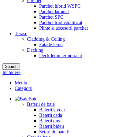
Parchet
Parchet hibrid WSPC
Parchet laminat
Parchet SPC
Parchet triplustratificat
Plinte si accesorii parchet
Terase
Cladding & Ceiling
Fatade lemn
Decking
Deck lemn termotratat
Search
Închidere
Meniu
Categorii
Baie
Baterii de baie
Baterii lavoar
Baterii cada
Baterii dus
Baterii bideu
Seturi de baterii