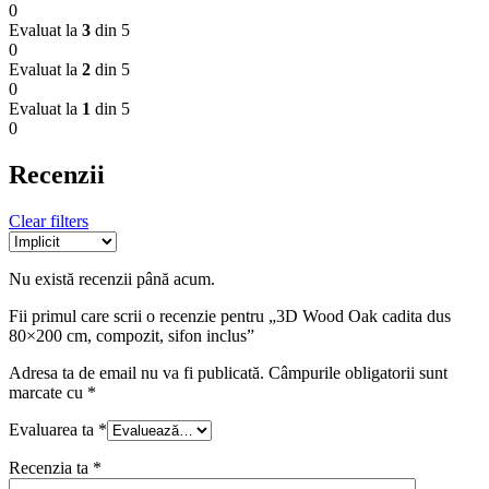
0
Evaluat la
3
din 5
0
Evaluat la
2
din 5
0
Evaluat la
1
din 5
0
Recenzii
Clear filters
Nu există recenzii până acum.
Fii primul care scrii o recenzie pentru „3D Wood Oak cadita dus
80×200 cm, compozit, sifon inclus”
Adresa ta de email nu va fi publicată.
Câmpurile obligatorii sunt
marcate cu
*
Evaluarea ta
*
Recenzia ta
*