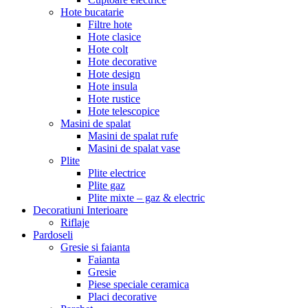
Hote bucatarie
Filtre hote
Hote clasice
Hote colt
Hote decorative
Hote design
Hote insula
Hote rustice
Hote telescopice
Masini de spalat
Masini de spalat rufe
Masini de spalat vase
Plite
Plite electrice
Plite gaz
Plite mixte – gaz & electric
Decoratiuni Interioare
Riflaje
Pardoseli
Gresie si faianta
Faianta
Gresie
Piese speciale ceramica
Placi decorative