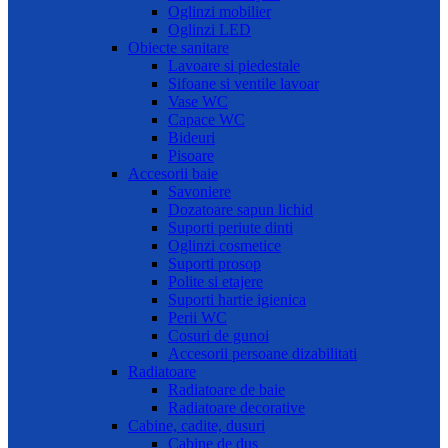
Oglinzi mobilier
Oglinzi LED
Obiecte sanitare
Lavoare si piedestale
Sifoane si ventile lavoar
Vase WC
Capace WC
Bideuri
Pisoare
Accesorii baie
Savoniere
Dozatoare sapun lichid
Suporti periute dinti
Oglinzi cosmetice
Suporti prosop
Polite si etajere
Suporti hartie igienica
Perii WC
Cosuri de gunoi
Accesorii persoane dizabilitati
Radiatoare
Radiatoare de baie
Radiatoare decorative
Cabine, cadite, dusuri
Cabine de dus