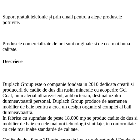
Suport gratuit telefonic și prin email pentru a alege produsele
potrivite.
Produsele comercializate de noi sunt originale si de cea mai buna
calitate.
Descriere
Duplach Group este o companie fondata in 2010 dedicata crearii si
producerii de cadite de dus din rasini minerale cu acoperire Gel
Coat, un material ultrarezistent, antibacterian, destinat uzului
dumneavoastră personal. Duplach Group produce de asemenea
mobilier de baie pentru a crea un design organic si complet al baii
dumneavoastră.
In fabrica cu suprafata de peste 18.000 mp se produc cadite de dus si
mobilier de baie cu cele mai noi tehnologii si utilaje, in conformitate
cu cele mai inalte standarde de calitate.
Cadita de duș Stone 3D este gama de lux a producatorului Duplach