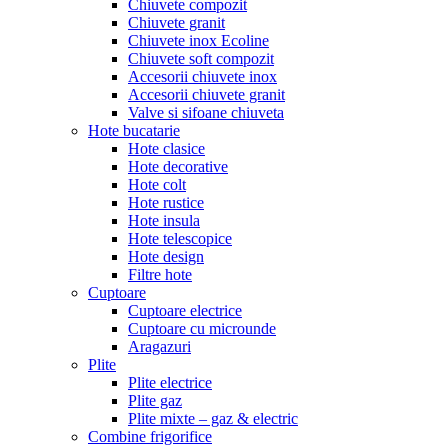
Chiuvete compozit
Chiuvete granit
Chiuvete inox Ecoline
Chiuvete soft compozit
Accesorii chiuvete inox
Accesorii chiuvete granit
Valve si sifoane chiuveta
Hote bucatarie
Hote clasice
Hote decorative
Hote colt
Hote rustice
Hote insula
Hote telescopice
Hote design
Filtre hote
Cuptoare
Cuptoare electrice
Cuptoare cu microunde
Aragazuri
Plite
Plite electrice
Plite gaz
Plite mixte – gaz & electric
Combine frigorifice