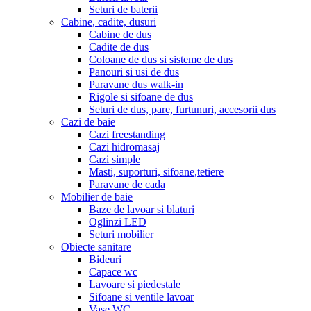
Seturi de baterii
Cabine, cadite, dusuri
Cabine de dus
Cadite de dus
Coloane de dus si sisteme de dus
Panouri si usi de dus
Paravane dus walk-in
Rigole si sifoane de dus
Seturi de dus, pare, furtunuri, accesorii dus
Cazi de baie
Cazi freestanding
Cazi hidromasaj
Cazi simple
Masti, suporturi, sifoane,tetiere
Paravane de cada
Mobilier de baie
Baze de lavoar si blaturi
Oglinzi LED
Seturi mobilier
Obiecte sanitare
Bideuri
Capace wc
Lavoare si piedestale
Sifoane si ventile lavoar
Vase WC