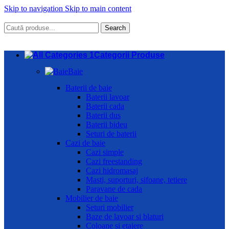
Skip to navigation
Skip to main content
Search
Categorii Produse
Baie
Baterii de baie
Baterii lavoar
Baterii cada
Baterii dus
Baterii bideu
Seturi de baterii
Cazi de baie
Cazi simple
Cazi freestanding
Cazi hidromasaj
Masti, suporturi, sifoane, tetiere
Paravane de cada
Mobilier de baie
Seturi mobilier
Baze de lavoar si blaturi
Coloane si etajere