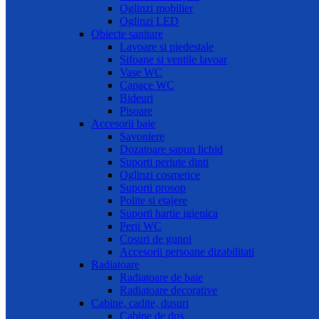
Oglinzi mobilier
Oglinzi LED
Obiecte sanitare
Lavoare si piedestale
Sifoane si ventile lavoar
Vase WC
Capace WC
Bideuri
Pisoare
Accesorii baie
Savoniere
Dozatoare sapun lichid
Suporti periute dinti
Oglinzi cosmetice
Suporti prosop
Polite si etajere
Suporti hartie igienica
Perii WC
Cosuri de gunoi
Accesorii persoane dizabilitati
Radiatoare
Radiatoare de baie
Radiatoare decorative
Cabine, cadite, dusuri
Cabine de dus