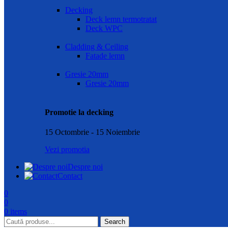
Decking
Deck lemn termotratat
Deck WPC
Cladding & Ceiling
Fatade lemn
Gresie 20mm
Gresie 20mm
Promotie la decking
15 Octombrie - 15 Noiembrie
Vezi promotia
Despre noi
Contact
0
0
0
items
Search