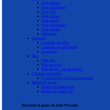
Hote clasice
Hote decorative
Hote colt
Hote rustice
Hote insula
Hote telescopice
Hote design
Filtre hote
Cuptoare
Cuptoare electrice
Cuptoare cu microunde
Aragazuri
Plite
Plite gaz
Plite electrice
Plite Mixte - gaz & electric
Combine frigorifice
Combine frigorifice incorporabile
Masini de spalat
Masini de spalat vase
Masini de spalat rufe
Discount la gama de hote Pyramis