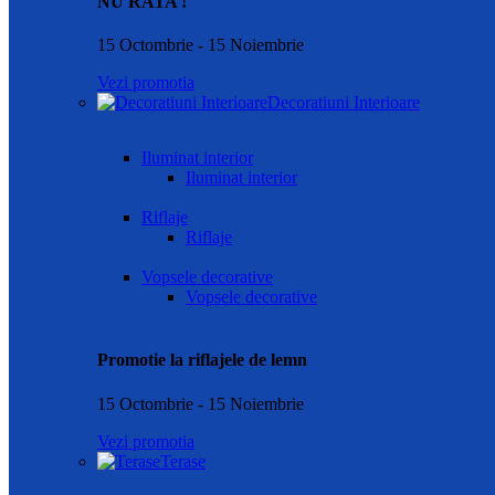
NU RATA !
15 Octombrie - 15 Noiembrie
Vezi promotia
Decoratiuni Interioare
Iluminat interior
Iluminat interior
Riflaje
Riflaje
Vopsele decorative
Vopsele decorative
Promotie la riflajele de lemn
15 Octombrie - 15 Noiembrie
Vezi promotia
Terase