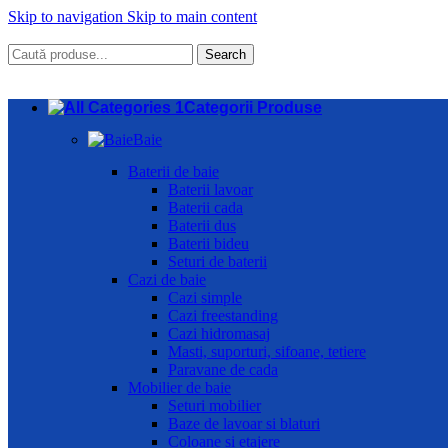
Skip to navigation
Skip to main content
Search
Categorii Produse
Baie
Baterii de baie
Baterii lavoar
Baterii cada
Baterii dus
Baterii bideu
Seturi de baterii
Cazi de baie
Cazi simple
Cazi freestanding
Cazi hidromasaj
Masti, suporturi, sifoane, tetiere
Paravane de cada
Mobilier de baie
Seturi mobilier
Baze de lavoar si blaturi
Coloane si etajere