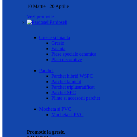
10 Martie - 20 Aprilie
Vezi promotie
Pardoseli
Gresie si faianta
Gresie
Faianta
Piese speciale ceramica
Placi decorative
Parchet
Parchet hibrid WSPC
Parchet laminat
Parchet triplustratificat
Parchet SPC
Plinte si accesorii parchet
Mocheta si PVC
Mocheta si PVC
Promotie la gresie.