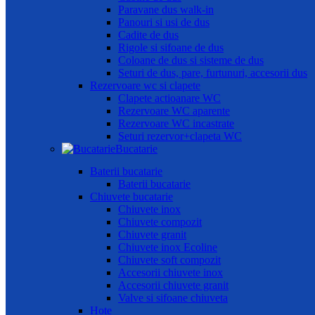
Paravane dus walk-in
Panouri si usi de dus
Cadite de dus
Rigole si sifoane de dus
Coloane de dus si sisteme de dus
Seturi de dus, pare, furtunuri, accesorii dus
Rezervoare wc si clapete
Clapete actioanare WC
Rezervoare WC aparente
Rezervoare WC incastrate
Seturi rezervor+clapeta WC
Bucatarie
Baterii bucatarie
Baterii bucatarie
Chiuvete bucatarie
Chiuvete inox
Chiuvete compozit
Chiuvete granit
Chiuvete inox Ecoline
Chiuvete soft compozit
Accesorii chiuvete inox
Accesorii chiuvete granit
Valve si sifoane chiuveta
Hote