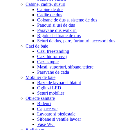
Cabine, cadite, dusuri
Cabine de dus
Cadite de dus
Coloane de dus si sisteme de dus
Panouri si usi de dus
Paravane dus walk-in
Rigole si sifoane de dus
Seturi de dus, pare, furtunuri, accesorii dus
Cazi de baie
Cazi freestanding
Cazi hidromasaj
Cazi simple
Masti, suporturi, sifoane,tetiere
Paravane de cada
Mobilier de baie
Baze de lavoar si blaturi
Oglinzi LED
Seturi mobilier
Obiecte sanitare
Bideuri
Capace wc
Lavoare si piedestale
Sifoane si ventile lavoar
Vase WC
Radiatoare