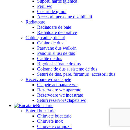
Suporti hartie igienica
Perii wc
Cosuri de gunoi
Accesorii persoane dizabilitati
Radiatoare
Radiatoare de baie
Radiatoare decorative
Cabine, cadite, dusuri
Cabine de dus
Paravane dus walk-in
Panouri si usi de dus
Cadite de dus
Rigole si sifoane de dus
Coloane de dus si sisteme de dus
Seturi de dus, pare, furtunuri, accesorii dus
Rezervoare wc si clapete
Clapete actioanare wc
Rezervoare wc aparente
Rezervoare wc incastrate
Seturi rezervor+clapeta wc
Bucatarie
Baterii bucatarie
Chiuvete bucatarie
Chiuvete inox
Chiuvete compozit