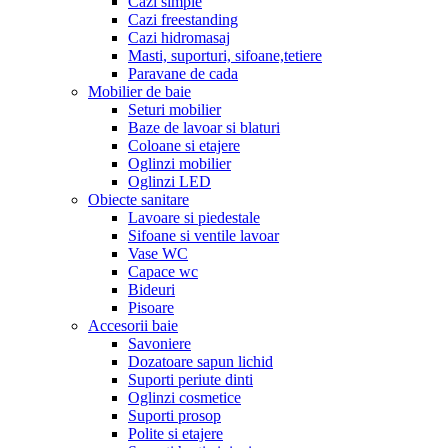
Cazi simple
Cazi freestanding
Cazi hidromasaj
Masti, suporturi, sifoane,tetiere
Paravane de cada
Mobilier de baie
Seturi mobilier
Baze de lavoar si blaturi
Coloane si etajere
Oglinzi mobilier
Oglinzi LED
Obiecte sanitare
Lavoare si piedestale
Sifoane si ventile lavoar
Vase WC
Capace wc
Bideuri
Pisoare
Accesorii baie
Savoniere
Dozatoare sapun lichid
Suporti periute dinti
Oglinzi cosmetice
Suporti prosop
Polite si etajere