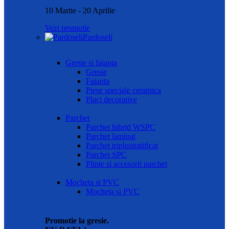
10 Martie - 20 Aprilie
Vezi promotie
Pardoseli
Gresie si faianta
Gresie
Faianta
Piese speciale ceramica
Placi decorative
Parchet
Parchet hibrid WSPC
Parchet laminat
Parchet triplustratificat
Parchet SPC
Plinte si accesorii parchet
Mocheta si PVC
Mocheta si PVC
Promotie la gresie.