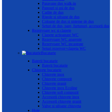
Paravane dus walk-in
Panouri si usi de dus
Cadite de dus
Rigole si sifoane de dus
Coloane de dus si sisteme de dus
Seturi de dus, pare, furtunuri, accesorii dus
Rezervoare wc si clapete
Clapete actioanare WC
Rezervoare WC aparente
Rezervoare WC incastrate
Seturi rezervor+clapeta WC
Bucatarie
Baterii bucatarie
Baterii bucatarie
Chiuvete bucatarie
Chiuvete inox
Chiuvete compozit
Chiuvete granit
Chiuvete inox Ecoline
Chiuvete soft compozit
Accesorii chiuvete inox
Accesorii chiuvete granit
Valve si sifoane chiuveta
Hote