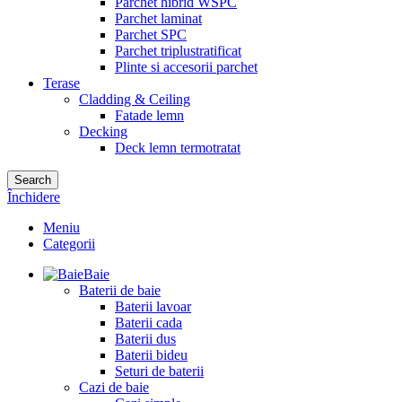
Parchet hibrid WSPC
Parchet laminat
Parchet SPC
Parchet triplustratificat
Plinte si accesorii parchet
Terase
Cladding & Ceiling
Fatade lemn
Decking
Deck lemn termotratat
Search
Închidere
Meniu
Categorii
Baie
Baterii de baie
Baterii lavoar
Baterii cada
Baterii dus
Baterii bideu
Seturi de baterii
Cazi de baie