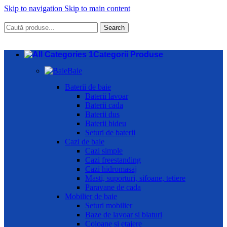
Skip to navigation
Skip to main content
Search
Categorii Produse
Baie
Baterii de baie
Baterii lavoar
Baterii cada
Baterii dus
Baterii bideu
Seturi de baterii
Cazi de baie
Cazi simple
Cazi freestanding
Cazi hidromasaj
Masti, suporturi, sifoane, tetiere
Paravane de cada
Mobilier de baie
Seturi mobilier
Baze de lavoar si blaturi
Coloane si etajere