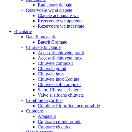
Radiatoare de baie
Rezervoare wc si clapete
Clapete actioanare wc
Rezervoare wc aparente
Rezervoare wc incastrate
Bucatarie
Baterii bucatarie
Baterii Cromate
Chiuvete bucatarie
Accesorii chiuvete granit
Accesorii chiuvete inox
Chiuvete compozit
Chiuvete granit
Chiuvete inox
Chiuvete inox Ecoline
Chiuvete soft compozit
Seturi Chiuveta+baterie
Valve si sifoane chiuveta
Combine frigorifice
Combine frigorifice incorporabile
Cuptoare
Aragazuri
Cuptoare cu microunde
Cuptoare electrice