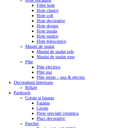
Hote bucatarie
Filtre hote
Hote clasice
Hote colt
Hote decorative
Hote design
Hote insula
Hote rustice
Hote telescopice
Masini de spalat
Masini de spalat rufe
Masini de spalat vase
Plite
Plite electrice
Plite gaz
Plite mixte – gaz & electric
Decoratiuni Interioare
Riflaje
Pardoseli
Gresie si faianta
Faianta
Gresie
Piese speciale ceramica
Placi decorative
Parchet