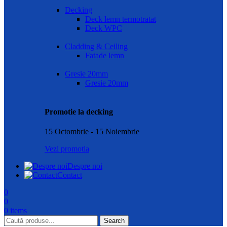
Decking
Deck lemn termotratat
Deck WPC
Cladding & Ceiling
Fatade lemn
Gresie 20mm
Gresie 20mm
Promotie la decking
15 Octombrie - 15 Noiembrie
Vezi promotia
Despre noi
Contact
0
0
0
items
Search