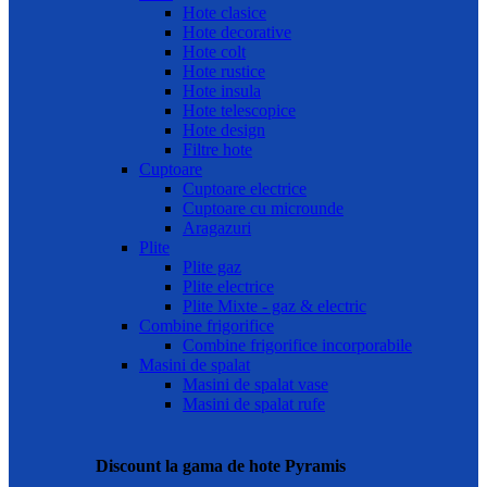
Hote clasice
Hote decorative
Hote colt
Hote rustice
Hote insula
Hote telescopice
Hote design
Filtre hote
Cuptoare
Cuptoare electrice
Cuptoare cu microunde
Aragazuri
Plite
Plite gaz
Plite electrice
Plite Mixte - gaz & electric
Combine frigorifice
Combine frigorifice incorporabile
Masini de spalat
Masini de spalat vase
Masini de spalat rufe
Discount la gama de hote Pyramis