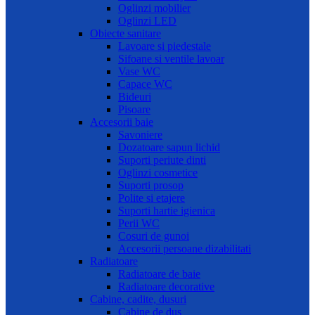
Oglinzi mobilier
Oglinzi LED
Obiecte sanitare
Lavoare si piedestale
Sifoane si ventile lavoar
Vase WC
Capace WC
Bideuri
Pisoare
Accesorii baie
Savoniere
Dozatoare sapun lichid
Suporti periute dinti
Oglinzi cosmetice
Suporti prosop
Polite si etajere
Suporti hartie igienica
Perii WC
Cosuri de gunoi
Accesorii persoane dizabilitati
Radiatoare
Radiatoare de baie
Radiatoare decorative
Cabine, cadite, dusuri
Cabine de dus