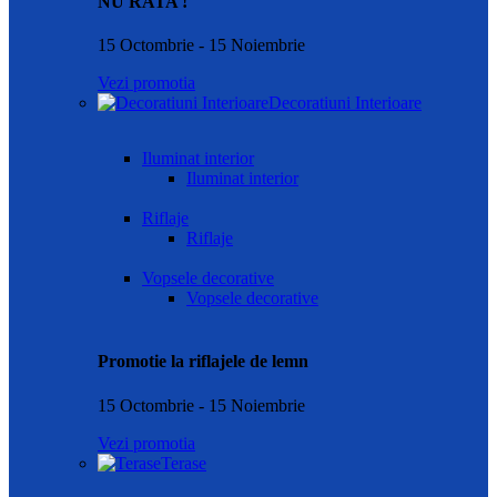
NU RATA !
15 Octombrie - 15 Noiembrie
Vezi promotia
Decoratiuni Interioare
Iluminat interior
Iluminat interior
Riflaje
Riflaje
Vopsele decorative
Vopsele decorative
Promotie la riflajele de lemn
15 Octombrie - 15 Noiembrie
Vezi promotia
Terase