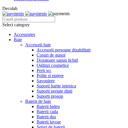
Decolab
Select category
Accessories
Baie
Accesorii baie
Accesorii persoane dizabilitati
Cosuri de gunoi
Dozatoare sapun lichid
Oglinzi cosmetice
Perii wc
Polite si etajere
Savoniere
Suporti hartie igienica
Suporti periute dinti
Suporti prosop
Baterii de baie
Baterii bideu
Baterii cada
Baterii dus
Baterii lavoar
Seturi de baterii