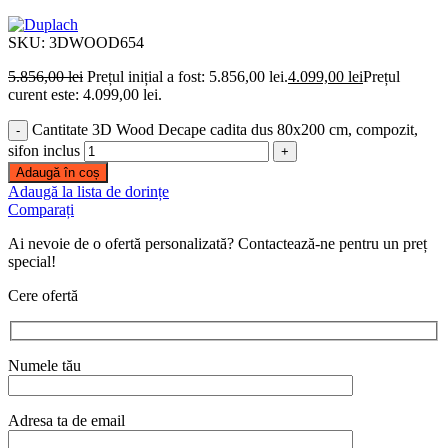
SKU:
3DWOOD654
5.856,00
lei
Prețul inițial a fost: 5.856,00 lei.
4.099,00
lei
Prețul
curent este: 4.099,00 lei.
Cantitate 3D Wood Decape cadita dus 80x200 cm, compozit,
sifon inclus
Adaugă în coș
Adaugă la lista de dorințe
Comparați
Ai nevoie de o ofertă personalizată? Contactează-ne pentru un preț
special!
Cere ofertă
Numele tău
Adresa ta de email