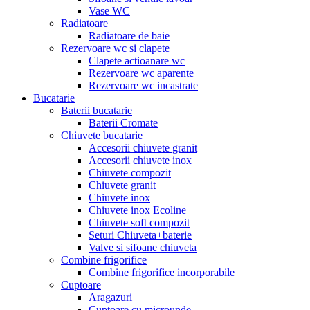
Vase WC
Radiatoare
Radiatoare de baie
Rezervoare wc si clapete
Clapete actioanare wc
Rezervoare wc aparente
Rezervoare wc incastrate
Bucatarie
Baterii bucatarie
Baterii Cromate
Chiuvete bucatarie
Accesorii chiuvete granit
Accesorii chiuvete inox
Chiuvete compozit
Chiuvete granit
Chiuvete inox
Chiuvete inox Ecoline
Chiuvete soft compozit
Seturi Chiuveta+baterie
Valve si sifoane chiuveta
Combine frigorifice
Combine frigorifice incorporabile
Cuptoare
Aragazuri
Cuptoare cu microunde