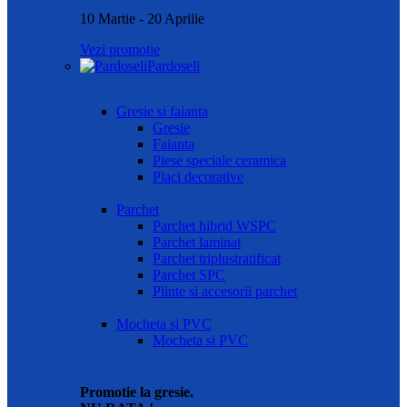
10 Martie - 20 Aprilie
Vezi promotie
Pardoseli
Gresie si faianta
Gresie
Faianta
Piese speciale ceramica
Placi decorative
Parchet
Parchet hibrid WSPC
Parchet laminat
Parchet triplustratificat
Parchet SPC
Plinte si accesorii parchet
Mocheta si PVC
Mocheta si PVC
Promotie la gresie.