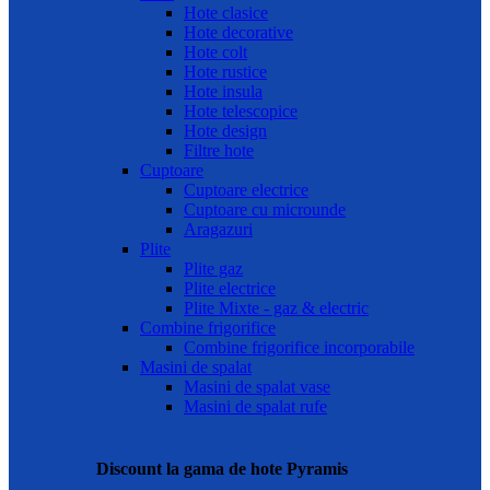
Hote clasice
Hote decorative
Hote colt
Hote rustice
Hote insula
Hote telescopice
Hote design
Filtre hote
Cuptoare
Cuptoare electrice
Cuptoare cu microunde
Aragazuri
Plite
Plite gaz
Plite electrice
Plite Mixte - gaz & electric
Combine frigorifice
Combine frigorifice incorporabile
Masini de spalat
Masini de spalat vase
Masini de spalat rufe
Discount la gama de hote Pyramis