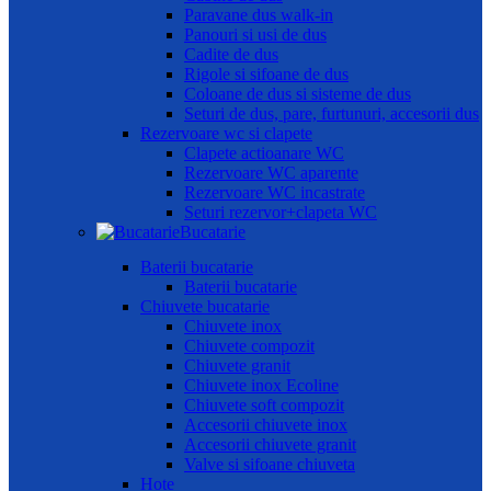
Paravane dus walk-in
Panouri si usi de dus
Cadite de dus
Rigole si sifoane de dus
Coloane de dus si sisteme de dus
Seturi de dus, pare, furtunuri, accesorii dus
Rezervoare wc si clapete
Clapete actioanare WC
Rezervoare WC aparente
Rezervoare WC incastrate
Seturi rezervor+clapeta WC
Bucatarie
Baterii bucatarie
Baterii bucatarie
Chiuvete bucatarie
Chiuvete inox
Chiuvete compozit
Chiuvete granit
Chiuvete inox Ecoline
Chiuvete soft compozit
Accesorii chiuvete inox
Accesorii chiuvete granit
Valve si sifoane chiuveta
Hote