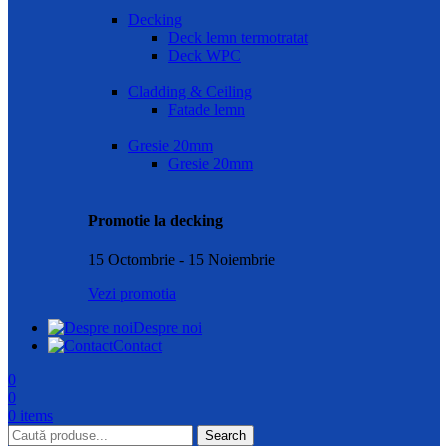
Decking
Deck lemn termotratat
Deck WPC
Cladding & Ceiling
Fatade lemn
Gresie 20mm
Gresie 20mm
Promotie la decking
15 Octombrie - 15 Noiembrie
Vezi promotia
Despre noi
Contact
0
0
0
items
Search