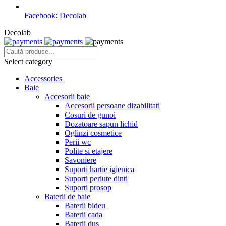
Facebook: Decolab
Decolab
Select category
Accessories
Baie
Accesorii baie
Accesorii persoane dizabilitati
Cosuri de gunoi
Dozatoare sapun lichid
Oglinzi cosmetice
Perii wc
Polite si etajere
Savoniere
Suporti hartie igienica
Suporti periute dinti
Suporti prosop
Baterii de baie
Baterii bideu
Baterii cada
Baterii dus