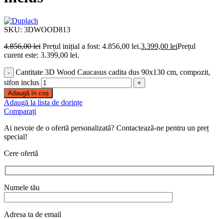
SKU:
3DWOOD813
4.856,00
lei
Prețul inițial a fost: 4.856,00 lei.
3.399,00
lei
Prețul
curent este: 3.399,00 lei.
Cantitate 3D Wood Caucasus cadita dus 90x130 cm, compozit,
sifon inclus
Adaugă în coș
Adaugă la lista de dorințe
Comparați
Ai nevoie de o ofertă personalizată? Contactează-ne pentru un preț
special!
Cere ofertă
Numele tău
Adresa ta de email