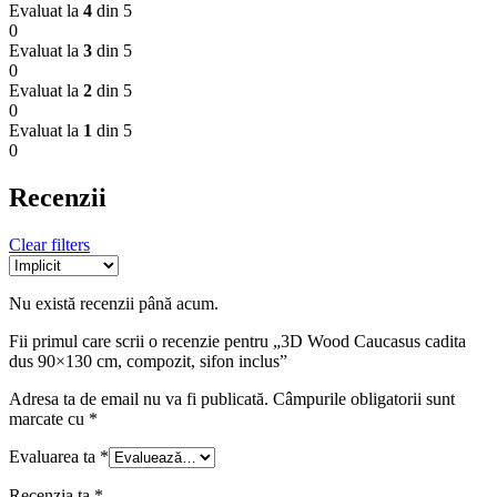
Evaluat la
4
din 5
0
Evaluat la
3
din 5
0
Evaluat la
2
din 5
0
Evaluat la
1
din 5
0
Recenzii
Clear filters
Nu există recenzii până acum.
Fii primul care scrii o recenzie pentru „3D Wood Caucasus cadita
dus 90×130 cm, compozit, sifon inclus”
Adresa ta de email nu va fi publicată.
Câmpurile obligatorii sunt
marcate cu
*
Evaluarea ta
*
Recenzia ta
*