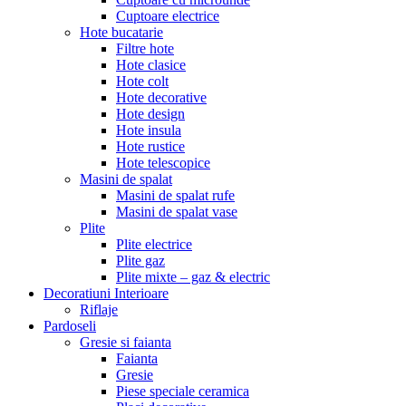
Cuptoare electrice
Hote bucatarie
Filtre hote
Hote clasice
Hote colt
Hote decorative
Hote design
Hote insula
Hote rustice
Hote telescopice
Masini de spalat
Masini de spalat rufe
Masini de spalat vase
Plite
Plite electrice
Plite gaz
Plite mixte – gaz & electric
Decoratiuni Interioare
Riflaje
Pardoseli
Gresie si faianta
Faianta
Gresie
Piese speciale ceramica