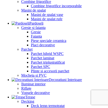
Combine frigorifice
Combine frigorifice incorporabile
Masini de spalat
Masini de spalat vase
Masini de spalat rufe
Pardoseli
Gresie si faianta
Gresie
Faianta
Piese speciale ceramica
Placi decorative
Parchet
Parchet hibrid WSPC
Parchet laminat
Parchet triplustratificat
Parchet SPC
Plinte si accesorii parchet
Mocheta si PVC
Decoratiuni Interioare
Iluminat interior
Riflaje
Vopsele decorative
Terase
Decking
Deck lemn termotratat