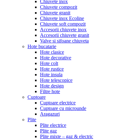
Chiuvete inox
Chiuvete compozit
Chiuvete granit
Chiuvete inox Ecoline
Chiuvete soft compozit
Accesorii chiuvete inox
Accesorii chiuvete granit
Valve si sifoane chiuveta
Hote bucatarie
Hote clasice
Hote decorative
Hote colt
Hote rustice
Hote insula
Hote telescopice
Hote design
Filtre hote
Cuptoare
Cuptoare electrice
Cuptoare cu microunde
Aragazuri
Plite
Plite electrice
Plite gaz
Plite mixte – gaz & electric