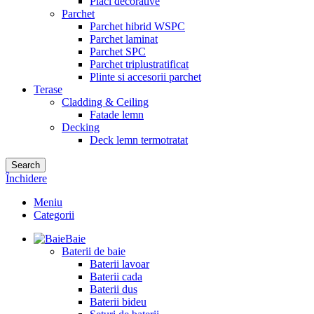
Placi decorative
Parchet
Parchet hibrid WSPC
Parchet laminat
Parchet SPC
Parchet triplustratificat
Plinte si accesorii parchet
Terase
Cladding & Ceiling
Fatade lemn
Decking
Deck lemn termotratat
Search
Închidere
Meniu
Categorii
Baie
Baterii de baie
Baterii lavoar
Baterii cada
Baterii dus
Baterii bideu