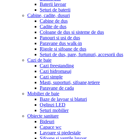
Baterii lavoar
Seturi de baterii
Cabine, cadite, dusuri
Cabine de dus
Cadite de dus
Coloane de dus si sisteme de dus
Panouri si usi de dus
Paravane dus walk-in
Rigole si sifoane de dus
Seturi de dus, pare, furtunuri, accesorii dus
Cazi de baie
Cazi freestanding
Cazi hidromasaj
Cazi simple
Masti, suporturi, sifoane,tetiere
Paravane de cada
Mobilier de baie
Baze de lavoar si blaturi
Oglinzi LED
Seturi mobilier
Obiecte sanitare
Bideuri
Capace wc
Lavoare si piedestale
Sifoane si ventile lavoar