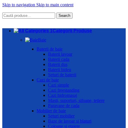
Skip to navigation
Skip to main content
Search
Categorii Produse
Baie
Baterii de baie
Baterii lavoar
Baterii cada
Baterii dus
Baterii bideu
Seturi de baterii
Cazi de baie
Cazi simple
Cazi freestanding
Cazi hidromasaj
Masti, suporturi, sifoane, tetiere
Paravane de cada
Mobilier de baie
Seturi mobilier
Baze de lavoar si blaturi
Coloane si etajere