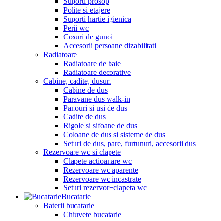
Suporti prosop
Polite si etajere
Suporti hartie igienica
Perii wc
Cosuri de gunoi
Accesorii persoane dizabilitati
Radiatoare
Radiatoare de baie
Radiatoare decorative
Cabine, cadite, dusuri
Cabine de dus
Paravane dus walk-in
Panouri si usi de dus
Cadite de dus
Rigole si sifoane de dus
Coloane de dus si sisteme de dus
Seturi de dus, pare, furtunuri, accesorii dus
Rezervoare wc si clapete
Clapete actioanare wc
Rezervoare wc aparente
Rezervoare wc incastrate
Seturi rezervor+clapeta wc
Bucatarie
Baterii bucatarie
Chiuvete bucatarie