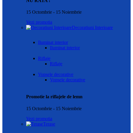
NU RATA !
15 Octombrie - 15 Noiembrie
Vezi promotia
Decoratiuni Interioare
Iluminat interior
Iluminat interior
Riflaje
Riflaje
Vopsele decorative
Vopsele decorative
Promotie la riflajele de lemn
15 Octombrie - 15 Noiembrie
Vezi promotia
Terase