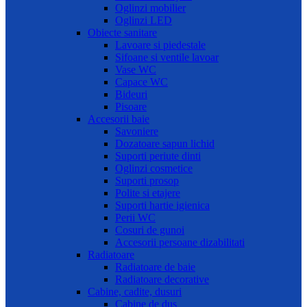
Oglinzi mobilier
Oglinzi LED
Obiecte sanitare
Lavoare si piedestale
Sifoane si ventile lavoar
Vase WC
Capace WC
Bideuri
Pisoare
Accesorii baie
Savoniere
Dozatoare sapun lichid
Suporti periute dinti
Oglinzi cosmetice
Suporti prosop
Polite si etajere
Suporti hartie igienica
Perii WC
Cosuri de gunoi
Accesorii persoane dizabilitati
Radiatoare
Radiatoare de baie
Radiatoare decorative
Cabine, cadite, dusuri
Cabine de dus