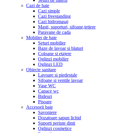
Seturi de baterii
Cazi de baie
Cazi simple
Cazi freestanding
Cazi hidromasaj
Masti, suporturi, sifoane,tetiere
Paravane de cada
Mobilier de baie
Seturi mobilier
Baze de lavoar si blaturi
Coloane si etajere
Oglinzi mobilier
Oglinzi LED
Obiecte sanitare
Lavoare si piedestale
Sifoane si ventile lavoar
Vase WC
Capace wc
Bideuri
Pisoare
Accesorii baie
Savoniere
Dozatoare sapun lichid
Suporti periute dinti
Oglinzi cosmetice