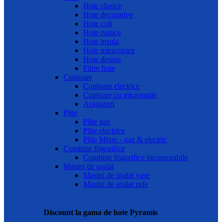
Hote clasice
Hote decorative
Hote colt
Hote rustice
Hote insula
Hote telescopice
Hote design
Filtre hote
Cuptoare
Cuptoare electrice
Cuptoare cu microunde
Aragazuri
Plite
Plite gaz
Plite electrice
Plite Mixte - gaz & electric
Combine frigorifice
Combine frigorifice incorporabile
Masini de spalat
Masini de spalat vase
Masini de spalat rufe
Discount la gama de hote Pyramis