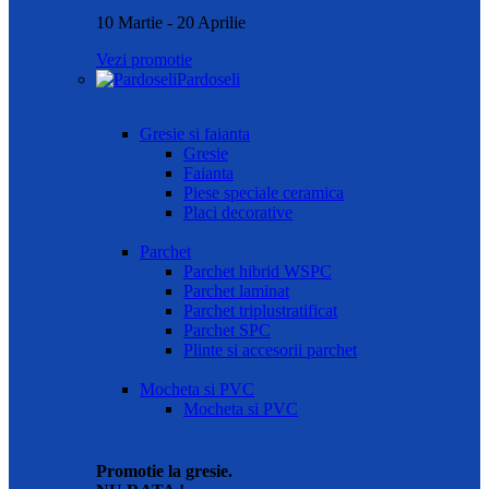
10 Martie - 20 Aprilie
Vezi promotie
Pardoseli
Gresie si faianta
Gresie
Faianta
Piese speciale ceramica
Placi decorative
Parchet
Parchet hibrid WSPC
Parchet laminat
Parchet triplustratificat
Parchet SPC
Plinte si accesorii parchet
Mocheta si PVC
Mocheta si PVC
Promotie la gresie.