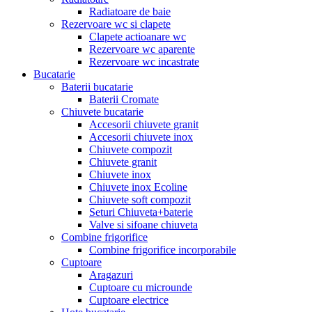
Radiatoare de baie
Rezervoare wc si clapete
Clapete actioanare wc
Rezervoare wc aparente
Rezervoare wc incastrate
Bucatarie
Baterii bucatarie
Baterii Cromate
Chiuvete bucatarie
Accesorii chiuvete granit
Accesorii chiuvete inox
Chiuvete compozit
Chiuvete granit
Chiuvete inox
Chiuvete inox Ecoline
Chiuvete soft compozit
Seturi Chiuveta+baterie
Valve si sifoane chiuveta
Combine frigorifice
Combine frigorifice incorporabile
Cuptoare
Aragazuri
Cuptoare cu microunde
Cuptoare electrice