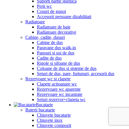
Suporti hartie igienica
Perii wc
Cosuri de gunoi
Accesorii persoane dizabilitati
Radiatoare
Radiatoare de baie
Radiatoare decorative
Cabine, cadite, dusuri
Cabine de dus
Paravane dus walk-in
Panouri si usi de dus
Cadite de dus
Rigole si sifoane de dus
Coloane de dus si sisteme de dus
Seturi de dus, pare, furtunuri, accesorii dus
Rezervoare wc si clapete
Clapete actioanare wc
Rezervoare wc aparente
Rezervoare wc incastrate
Seturi rezervor+clapeta wc
Bucatarie
Baterii bucatarie
Chiuvete bucatarie
Chiuvete inox
Chiuvete compozit