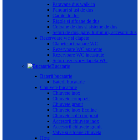
Paravane dus walk-in
Panouri si usi de dus
Cadite de dus
Rigole si sifoane de dus
Coloane de dus si sisteme de dus
Seturi de dus, pare, furtunuri, accesorii dus
Rezervoare wc si clapete
Clapete actioanare WC
Rezervoare WC aparente
Rezervoare WC incastrate
Seturi rezervor+clapeta WC
Bucatarie
Baterii bucatarie
Baterii bucatarie
Chiuvete bucatarie
Chiuvete inox
Chiuvete compozit
Chiuvete granit
Chiuvete inox Ecoline
Chiuvete soft compozit
Accesorii chiuvete inox
Accesorii chiuvete granit
Valve si sifoane chiuveta
Hote