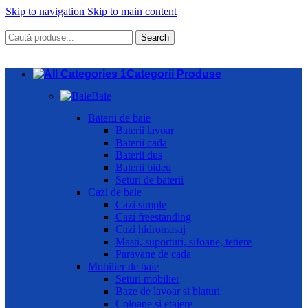
Skip to navigation
Skip to main content
Search
Categorii Produse
Baie
Baterii de baie
Baterii lavoar
Baterii cada
Baterii dus
Baterii bideu
Seturi de baterii
Cazi de baie
Cazi simple
Cazi freestanding
Cazi hidromasaj
Masti, suporturi, sifoane, tetiere
Paravane de cada
Mobilier de baie
Seturi mobilier
Baze de lavoar si blaturi
Coloane si etajere