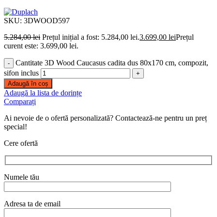
SKU:
3DWOOD597
5.284,00
lei
Prețul inițial a fost: 5.284,00 lei.
3.699,00
lei
Prețul
curent este: 3.699,00 lei.
Cantitate 3D Wood Caucasus cadita dus 80x170 cm, compozit,
sifon inclus
Adaugă în coș
Adaugă la lista de dorințe
Comparați
Ai nevoie de o ofertă personalizată? Contactează-ne pentru un preț
special!
Cere ofertă
Numele tău
Adresa ta de email