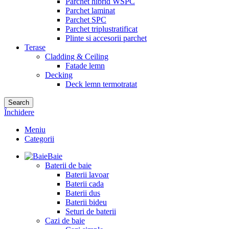
Parchet hibrid WSPC
Parchet laminat
Parchet SPC
Parchet triplustratificat
Plinte si accesorii parchet
Terase
Cladding & Ceiling
Fatade lemn
Decking
Deck lemn termotratat
Search
Închidere
Meniu
Categorii
Baie
Baterii de baie
Baterii lavoar
Baterii cada
Baterii dus
Baterii bideu
Seturi de baterii
Cazi de baie