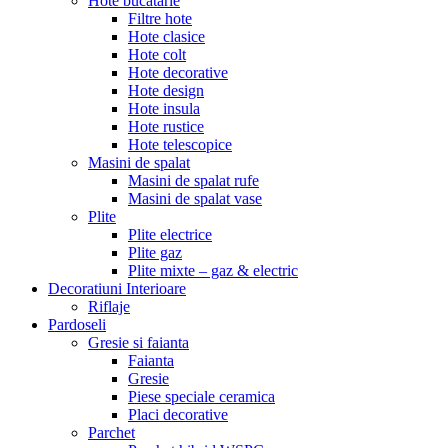
Hote bucatarie
Filtre hote
Hote clasice
Hote colt
Hote decorative
Hote design
Hote insula
Hote rustice
Hote telescopice
Masini de spalat
Masini de spalat rufe
Masini de spalat vase
Plite
Plite electrice
Plite gaz
Plite mixte – gaz & electric
Decoratiuni Interioare
Riflaje
Pardoseli
Gresie si faianta
Faianta
Gresie
Piese speciale ceramica
Placi decorative
Parchet