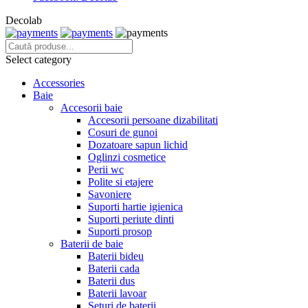
Decolab
Select category
Accessories
Baie
Accesorii baie
Accesorii persoane dizabilitati
Cosuri de gunoi
Dozatoare sapun lichid
Oglinzi cosmetice
Perii wc
Polite si etajere
Savoniere
Suporti hartie igienica
Suporti periute dinti
Suporti prosop
Baterii de baie
Baterii bideu
Baterii cada
Baterii dus
Baterii lavoar
Seturi de baterii