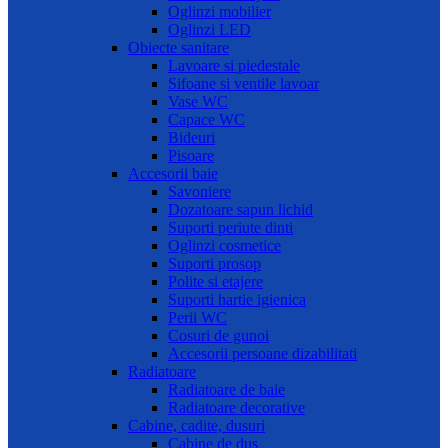
Oglinzi mobilier
Oglinzi LED
Obiecte sanitare
Lavoare si piedestale
Sifoane si ventile lavoar
Vase WC
Capace WC
Bideuri
Pisoare
Accesorii baie
Savoniere
Dozatoare sapun lichid
Suporti periute dinti
Oglinzi cosmetice
Suporti prosop
Polite si etajere
Suporti hartie igienica
Perii WC
Cosuri de gunoi
Accesorii persoane dizabilitati
Radiatoare
Radiatoare de baie
Radiatoare decorative
Cabine, cadite, dusuri
Cabine de dus