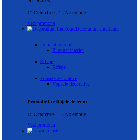
NU RATA !
15 Octombrie - 15 Noiembrie
Vezi promotia
Decoratiuni Interioare
Iluminat interior
Iluminat interior
Riflaje
Riflaje
Vopsele decorative
Vopsele decorative
Promotie la riflajele de lemn
15 Octombrie - 15 Noiembrie
Vezi promotia
Terase