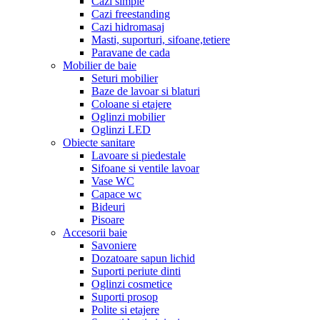
Cazi simple
Cazi freestanding
Cazi hidromasaj
Masti, suporturi, sifoane,tetiere
Paravane de cada
Mobilier de baie
Seturi mobilier
Baze de lavoar si blaturi
Coloane si etajere
Oglinzi mobilier
Oglinzi LED
Obiecte sanitare
Lavoare si piedestale
Sifoane si ventile lavoar
Vase WC
Capace wc
Bideuri
Pisoare
Accesorii baie
Savoniere
Dozatoare sapun lichid
Suporti periute dinti
Oglinzi cosmetice
Suporti prosop
Polite si etajere