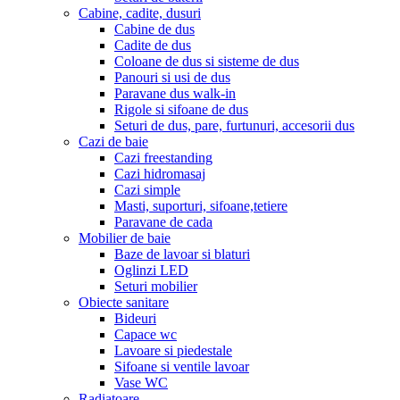
Cabine, cadite, dusuri
Cabine de dus
Cadite de dus
Coloane de dus si sisteme de dus
Panouri si usi de dus
Paravane dus walk-in
Rigole si sifoane de dus
Seturi de dus, pare, furtunuri, accesorii dus
Cazi de baie
Cazi freestanding
Cazi hidromasaj
Cazi simple
Masti, suporturi, sifoane,tetiere
Paravane de cada
Mobilier de baie
Baze de lavoar si blaturi
Oglinzi LED
Seturi mobilier
Obiecte sanitare
Bideuri
Capace wc
Lavoare si piedestale
Sifoane si ventile lavoar
Vase WC
Radiatoare