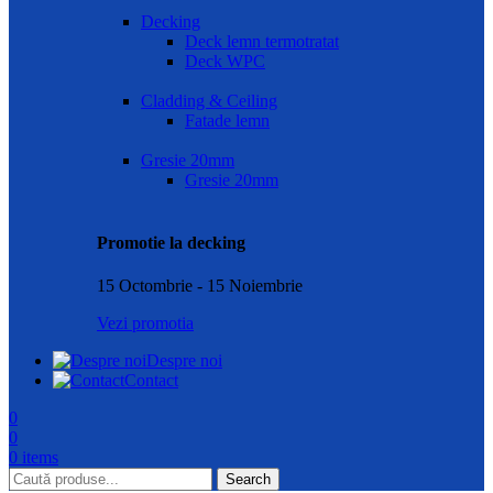
Decking
Deck lemn termotratat
Deck WPC
Cladding & Ceiling
Fatade lemn
Gresie 20mm
Gresie 20mm
Promotie la decking
15 Octombrie - 15 Noiembrie
Vezi promotia
Despre noi
Contact
0
0
0
items
Search